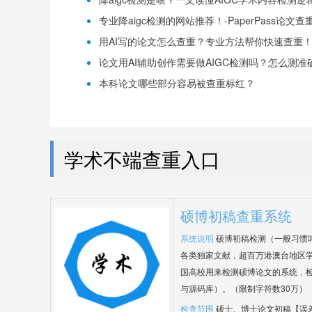
专业降aigc检测的网站推荐！-PaperPass论文查
用AI写的论文怎么查重？专业方法帮你快速查重！-P
论文用AI辅助创作需要做AIGC检测吗？怎么测准确-
本科论文哪些部分容易被查重标红？
学术不端查重入口
硕博初稿查重系统
系统说明
硕博初稿检测（一般习惯
各类独家文献，超百万港澳台地区
国高校用来检测硕博论文的系统，检
与源码库）。（限制字符数30万）
检查范围
硕士、博士论文初稿【误