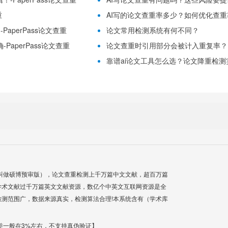
重
AI写的论文查重率多少？如何优化查重率？
aperPass论文查重
论文常用检测系统有何不同？
PaperPass论文查重
论文查重时引用部分会被计入重复率？
靠谱ai论文工具怎么选？论文降重检测实用
叫做硕博预审版），论文查重检测上千万篇中文文献，超百万篇
学术文献过千万篇英文文献资源，数亿个中英文互联网资源是全
测范围广，数据来源真实，检测算法合理!本系统含有（学术库
差一般在3%左右，不支持真伪验证】