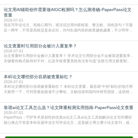
查数值误导。知网（CNKI）是学校定稿检测的绝对主流。本科用PMLC，含大学
论文用AI辅助创作需要做AIGC检测吗？怎么测准确-PaperPass论文
生联合比对库，能比历届学长论文，硕博用VIP/TMLC，含学术论文联合比对
库，期刊投稿用AMLMC/SML
查重
2026-07-01
现在写毕业论文、投核心期刊，谁没试过用AI搭框架、整文献、润色语句？可最
近一两年，不管是高校还是杂志社，对AI生成内容的核查越收越紧，不少同学投
出去的文章直接因为AIGC占比过高被打回，还有人毕设差点因为这个过不了，
真的太亏。提前做AIGC检测，已经成了很多过来人交稿前必做的一步。为什么
论文查重时引用部分会被计入重复率？
AIGC检测成了论文答辩投稿前的必备项？可能还有不少人觉得，我就用AI搭了个
框架，内容都是自己写的，至于做AIG
2026-07-01
论文查重时引用部分会被计入重复率？ 学术论文引用部分会不会被算进重复率，
关键看你格式标得对不对，以及学校查重系统有没有勾选“去除引用文献复制
比”。如果格式完全规范，如正文引用句尾紧跟半角上标[1]，文末“参考文献”四字
独占一行，每条文献用[1][2]方括号编号、与正文一一对应，著录项符合GB/T
本科论文哪些部分容易被查重标红？
7714（作者、题名、刊名、年、卷期、页码齐全，标点用半角）；查重系统识别
成功后通常把这段标为引用，
2026-07-01
本科论文哪些部分容易被查重标红？ 本科论文查重，最容易“中招“标红的地方帮
大家捋一下，可对照着改能省不少事哈。文献综述和国内外研究现状，这块绝对
的重灾区。你介绍前人研究了啥、某个理论是谁提的，课本和往届论文里都有近
乎一模一样的话，你要是直接复制百度百科、教材或别人写好的综述段落，系统
靠谱ai论文工具怎么选？论文降重检测实用指南-PaperPass论文查重
一抓一个准，整段飘红。研究背景、意义和方法描述也是不可避免，比如“本文采
用问卷调查法““运用SPSS软件进行数据分
2026-07-01
PaperPass：守护学术原创性的优质ai论文工具ai论文工具能解决论文写作哪些
核心痛点不管是本科应届毕业生写毕业论文，还是硕士博士攒小论文发刊，或是
科研人员整理课题成果，都绕不开重复率核查、内容优化这两大难关。以前全靠
自己逐句读逐句改，熬好几个大夜不说，还经常改不到点上，交上去才发现重复