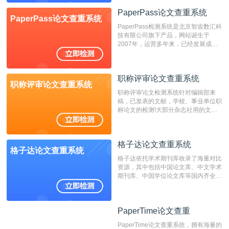
位，特别是部分高校直接将其视为毕业
检测系统，其真实性和权威性无可厚
PaperPass论文查重系统
PaperPass论文查重系统
非。其次，相对于知网而言，万方检测
PaperPass检测系统是北京智齿数汇科
费用少，上手容易，是学生初次论文查
技有限公司旗下产品，网站诞生于
重的推荐系统。
2007年，运营多年来，已经发展成为
国内可信赖的中文原创性检查和预防剽
窃的在线网站。 系统采用自主研发的
动态指纹越级扫描检测技术，该项技术
职称评审论文查重系统
检测速度快、精度高，市场反映良好。
职称评审论文查重系统
职称评审论文检测系统针对编辑部来
稿，已发表的文献，学校、事业单位职
称论文的检测!大部分杂志社用的文献
抄袭检测系统。可检测抄袭与剽窃、伪
造、篡改、不当署名、一稿多投等学术
不端文献，学术不端论文查重可供期刊
格子达论文查重系统
编辑部检测来稿和已发表的文献,检测
格子达论文查重系统
结果和杂志社一致,已发表过的文章检
格子达依托学术期刊库收录了海量对比
测时注意填写第一作者,才能排除已发
资源，其中包括中国论文库、中文学术
表文献复制比。（限制字符数1万）
期刊库、中国学位论文库等国内齐全的
论文库以及数亿级网络资源，同时本地
资源库以每月100万篇的速度增加，是
目前中文文献资源涵盖全面的论文检测
PaperTime论文查重
PaperTime论文查重
系统，可检测中文、英文两种语言的论
文文本。
PaperTime论文查重系统，拥有海量的