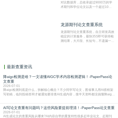
对比数据库，总收录超过9000万的学
术期刊和学位论文以及一个超过10亿
数量的互联网网页数据库组成，保证了
比对源的专业性和广泛性。采用多级指
纹对比技术结合深度语义发掘识别比
龙源期刊论文查重系统
龙源期刊论文查重系统
对，利用指纹索引快速而精准地在云检
测服务部署的论文数据资源库中找到所
龙源期刊论文查重系统，自主研发高效
有相似的片段，该项技术检测速度快、
稳定的计算服务，最快35S即可获得检
准确率高，市场反映良好。
测结果，大片段、长短句，不遗漏一处
相似，区分论文中的正确引用参考文
献。
最新查重资讯
降aigc检测是啥？一文读懂AIGC学术内容检测逻辑！-PaperPass论
文查重
2026-07-01
降aigc检测到底是什么，拆解核心概念？不少同学写论文，图省事儿用AI搭框架
写初稿，临到投稿答辩才被通知要排查AI生成内容，搜半天资料都没搞懂降aigc
检测是啥，还容易把它和普通论文查重混为一谈，最后踩了坑，耽误了进度。哪
怕是已经入行的科研人员，不少人也搞不清降aigc检测是啥，对相关要求摸不
AI写论文查重有问题吗？这些风险要提前理清！-PaperPass论文查重
准。其实，降aigc检测是伴随AIGC工具在学术领域普及诞生的新需求，核心是为
了满足现在高校、期刊对AI生
2026-07-01
AI生成论文的查重风险从哪来?AI内容自带的重复特性很多赶毕业论文、赶期刊