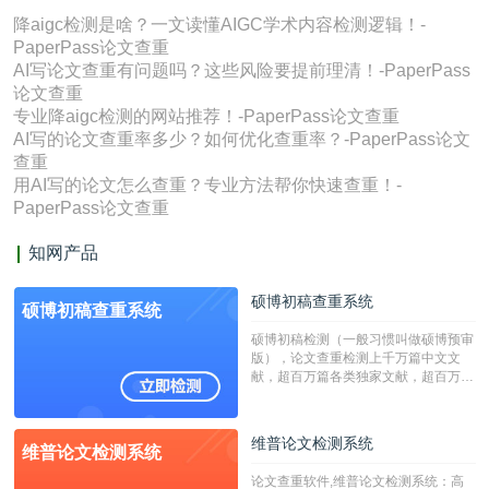
降aigc检测是啥？一文读懂AIGC学术内容检测逻辑！-
PaperPass论文查重
AI写论文查重有问题吗？这些风险要提前理清！-PaperPass
论文查重
专业降aigc检测的网站推荐！-PaperPass论文查重
AI写的论文查重率多少？如何优化查重率？-PaperPass论文
查重
用AI写的论文怎么查重？专业方法帮你快速查重！-
PaperPass论文查重
知网产品
硕博初稿查重系统
硕博初稿查重系统
硕博初稿检测（一般习惯叫做硕博预审
版），论文查重检测上千万篇中文文
献，超百万篇各类独家文献，超百万港
澳台地区学术文献过千万篇英文文献资
源，数亿个中英文互联网资源是全国高
校用来检测硕博论文的系统，检测范围
维普论文检测系统
维普论文检测系统
广，数据来源真实，检测算法合理!本
系统含有（学术库与源码库）。（限制
论文查重软件,维普论文检测系统：高
字符数30万）