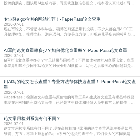
投稿的朋友，图快用AI生成内容，写完就直接准备提交，根本没认真想过ai写论
文查重有问题吗这个问题，直到出了问题才追悔莫及。其实AI生成内容本身，就
自带不可忽视的查重风险。AI训练依赖海量公开的文本数据，生成内容本质是基
专业降aigc检测的网站推荐！-PaperPass论文查重
于训练数据的概率拼接，不是从零开始的原创创作。生成过程中，很容易复用已
有的高频公共表述，甚至直接拼接已经公开
2026-07-01
现在写论文，不管是本科毕业、硕博答辩还是期刊投稿，不少人都会用AIGC工
具整理框架、梳理文献、润色语句。方便是真方便，但现在几乎所有院校和期刊
都要求排查论文中的AIGC生成内容，不符合规范的直接打回修改。自己瞎改三
五遍还是过不了预检测的大有人在，这时候，找到靠谱的降AIGC检测率的网
AI写的论文查重率多少？如何优化查重率？-PaperPass论文查重
站，就能少走好多弯路。PaperPass：守护学术原创性的智能伙伴AIGC生成内
容的学术合规痛点去年帮一个本科师弟改
2026-07-01
ai写的论文查重率多少？常见结果范围整理！不同修改程度的AI查重论文，查重
率差异明显不少同学写论文的时候会用AI做辅助，写完之后最关心的问题就是ai
写的论文查重率多少。很多人误以为AI生成的内容都是全新的，不会出现重复，
实际情况和大家想的不太一样。AI训练依赖海量公开学术文献、网络内容，生成
用AI写的论文怎么查重？专业方法帮你快速查重！-PaperPass论文查
内容本质是按照语义概率拼接已有内容，很容易和已发布的作品撞重复，甚至会
直接引用整段已有内容，所以查重率偏高是
重
2026-07-01
PaperPass：检测论文AI查重与原创性的可靠工具AI生成论文查重有哪些特殊要
求现在用AI辅助完成论文写作，已经是学生群体和科研人员中很常见的操作，不
管是搭建论文框架、梳理研究逻辑还是润色语言，不少人都会借助AI提高效率。
但很多人忽略了，AI生成的内容天生带有重复风险——训练AI的数据集本身就包
论文常用检测系统有何不同？
含大量已公开的学术内容、网络原创内容，AI输出内容时很容易无意识拼接出重
复片
2026-07-01
论文常用检测系统有何不同？ 现在高校和期刊常用的论文查重系统主要是知网、
维普、万方，再加上熟悉的Paper系列的这类初查平台，它们最大的不同就是数
据库大小、算法严格度和适用场景，弄明白区别你就不会乱花冤枉钱也不会被初