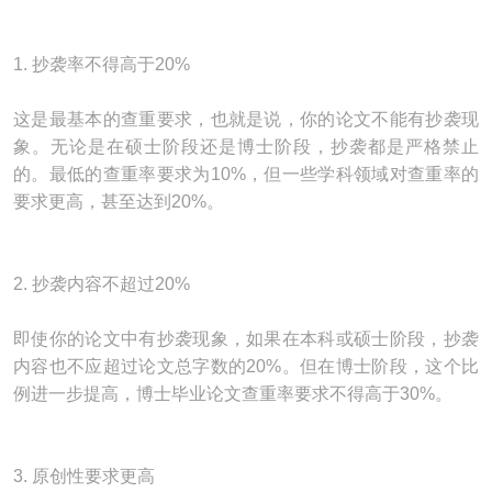
1. 抄袭率不得高于20%
这是最基本的查重要求，也就是说，你的论文不能有抄袭现
象。无论是在硕士阶段还是博士阶段，抄袭都是严格禁止
的。最低的查重率要求为10%，但一些学科领域对查重率的
要求更高，甚至达到20%。
2. 抄袭内容不超过20%
即使你的论文中有抄袭现象，如果在本科或硕士阶段，抄袭
内容也不应超过论文总字数的20%。但在博士阶段，这个比
例进一步提高，博士毕业论文查重率要求不得高于30%。
3. 原创性要求更高