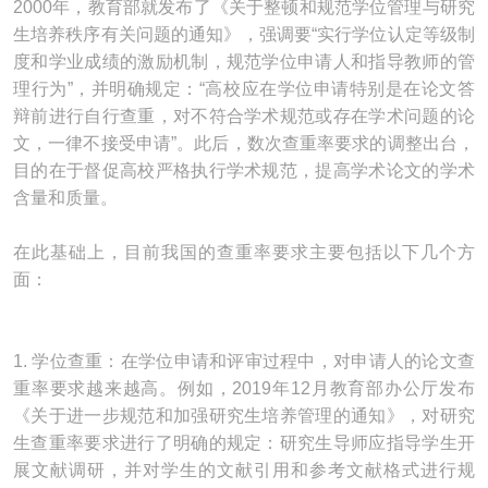
2000年，教育部就发布了《关于整顿和规范学位管理与研究
生培养秩序有关问题的通知》，强调要“实行学位认定等级制
度和学业成绩的激励机制，规范学位申请人和指导教师的管
理行为”，并明确规定：“高校应在学位申请特别是在论文答
辩前进行自行查重，对不符合学术规范或存在学术问题的论
文，一律不接受申请”。此后，数次查重率要求的调整出台，
目的在于督促高校严格执行学术规范，提高学术论文的学术
含量和质量。
在此基础上，目前我国的查重率要求主要包括以下几个方
面：
1. 学位查重：在学位申请和评审过程中，对申请人的论文查
重率要求越来越高。例如，2019年12月教育部办公厅发布
《关于进一步规范和加强研究生培养管理的通知》，对研究
生查重率要求进行了明确的规定：研究生导师应指导学生开
展文献调研，并对学生的文献引用和参考文献格式进行规