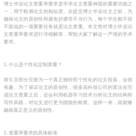
博士毕业论文查重率要求是学术论文查重神器的重要功能之
一，用于检测论文的相似度。在提交博士毕业论文之前，为
确保论文的原创性和避免抄袭等不当行为，每个学生都不得
不面临的一项重要任务就是论文查重。本文将对博士毕业论
文查重率要求进行详细解答，帮助大家了解这一严谨的学术
要求。
1. 什么是个性化定制查重？
将引言部分完善为一个真正独特而个性化的论文段落，会很
有趣。为了保证论文的原创性，很多高科技公司的算法在完
成论文查重之后，还会利用机器学习技术分析论文的结构和
写作风格，对论文进行更为细致的检查。这样一来，就能够
确保真正意义的原创性。
2. 查重率要求的具体标准