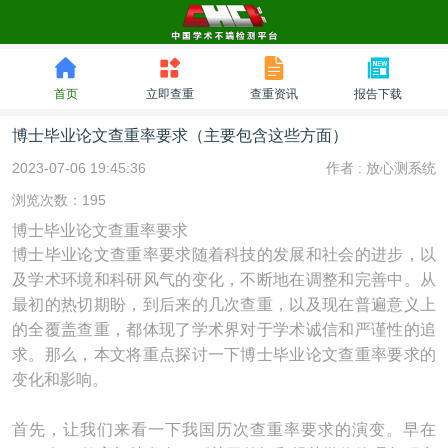
首页
立即查重
查重资讯
报告下载
博士毕业论文查重率要求（主要包含这些方面）
2023-07-06 19:45:36
作者 :
放心测系统
浏览次数：195
博士毕业论文查重率要求
博士毕业论文查重率要求随着科技的发展和社会的进步，以
及学术环境和科研风气的变化，不断地在调整和完善中。从
最初的热切期盼，到后来的几次查重，以及现在普遍意义上
的全覆盖查重，都体现了学术界对于学术诚信和严谨性的追
求。那么，本文将重点探讨一下博士毕业论文查重率要求的
变化和影响。
首先，让我们来看一下我国历次查重率要求的演变。早在