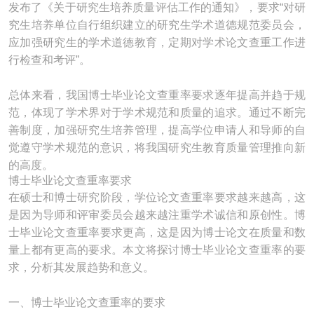
发布了《关于研究生培养质量评估工作的通知》，要求“对研
究生培养单位自行组织建立的研究生学术道德规范委员会，
应加强研究生的学术道德教育，定期对学术论文查重工作进
行检查和考评”。
总体来看，我国博士毕业论文查重率要求逐年提高并趋于规
范，体现了学术界对于学术规范和质量的追求。通过不断完
善制度，加强研究生培养管理，提高学位申请人和导师的自
觉遵守学术规范的意识，将我国研究生教育质量管理推向新
的高度。
博士毕业论文查重率要求
在硕士和博士研究阶段，学位论文查重率要求越来越高，这
是因为导师和评审委员会越来越注重学术诚信和原创性。博
士毕业论文查重率要求更高，这是因为博士论文在质量和数
量上都有更高的要求。本文将探讨博士毕业论文查重率的要
求，分析其发展趋势和意义。
一、博士毕业论文查重率的要求