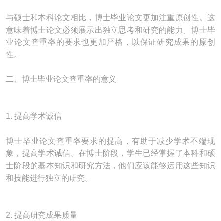
与硕士和本科论文相比，博士毕业论文更加注重原创性。这
意味着博士论文必须展示出独立思考和研究的能力。博士毕
业论文查重率的要求也更加严格，以保证研究成果的原创
性。
二、博士毕业论文查重率的意义
1. 提高学术诚信
博士毕业论文查重率要求的提高，有助于减少学术不端现
象，提高学术诚信。在博士阶段，学生已经掌握了本科和硕
士阶段的基本知识和研究方法，他们应该能够运用这些知识
和技能进行独立的研究。
2. 提高研究成果质量