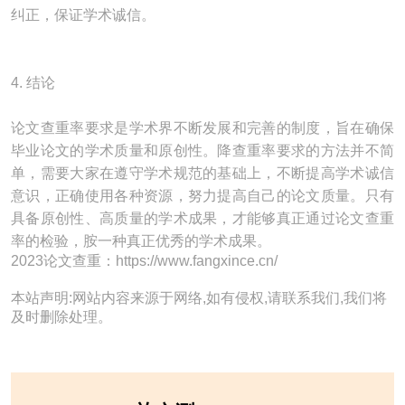
纠正，保证学术诚信。
4. 结论
论文查重率要求是学术界不断发展和完善的制度，旨在确保
毕业论文的学术质量和原创性。降查重率要求的方法并不简
单，需要大家在遵守学术规范的基础上，不断提高学术诚信
意识，正确使用各种资源，努力提高自己的论文质量。只有
具备原创性、高质量的学术成果，才能够真正通过论文查重
率的检验，胺一种真正优秀的学术成果。
2023论文查重：https://www.fangxince.cn/
本站声明:网站内容来源于网络,如有侵权,请联系我们,我们将
及时删除处理。