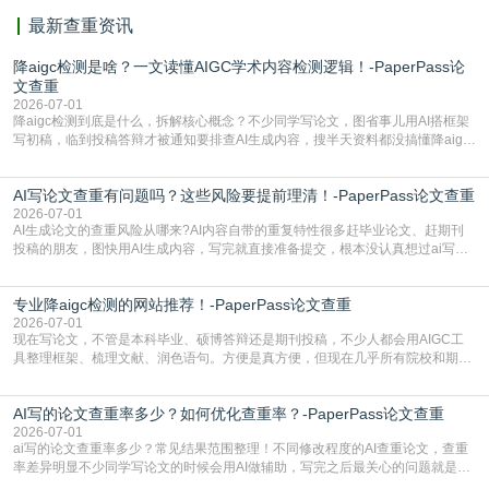
最新查重资讯
降aigc检测是啥？一文读懂AIGC学术内容检测逻辑！-PaperPass论
文查重
2026-07-01
降aigc检测到底是什么，拆解核心概念？不少同学写论文，图省事儿用AI搭框架
写初稿，临到投稿答辩才被通知要排查AI生成内容，搜半天资料都没搞懂降aigc
检测是啥，还容易把它和普通论文查重混为一谈，最后踩了坑，耽误了进度。哪
怕是已经入行的科研人员，不少人也搞不清降aigc检测是啥，对相关要求摸不
AI写论文查重有问题吗？这些风险要提前理清！-PaperPass论文查重
准。其实，降aigc检测是伴随AIGC工具在学术领域普及诞生的新需求，核心是为
了满足现在高校、期刊对AI生
2026-07-01
AI生成论文的查重风险从哪来?AI内容自带的重复特性很多赶毕业论文、赶期刊
投稿的朋友，图快用AI生成内容，写完就直接准备提交，根本没认真想过ai写论
文查重有问题吗这个问题，直到出了问题才追悔莫及。其实AI生成内容本身，就
自带不可忽视的查重风险。AI训练依赖海量公开的文本数据，生成内容本质是基
专业降aigc检测的网站推荐！-PaperPass论文查重
于训练数据的概率拼接，不是从零开始的原创创作。生成过程中，很容易复用已
有的高频公共表述，甚至直接拼接已经公开
2026-07-01
现在写论文，不管是本科毕业、硕博答辩还是期刊投稿，不少人都会用AIGC工
具整理框架、梳理文献、润色语句。方便是真方便，但现在几乎所有院校和期刊
都要求排查论文中的AIGC生成内容，不符合规范的直接打回修改。自己瞎改三
五遍还是过不了预检测的大有人在，这时候，找到靠谱的降AIGC检测率的网
AI写的论文查重率多少？如何优化查重率？-PaperPass论文查重
站，就能少走好多弯路。PaperPass：守护学术原创性的智能伙伴AIGC生成内
容的学术合规痛点去年帮一个本科师弟改
2026-07-01
ai写的论文查重率多少？常见结果范围整理！不同修改程度的AI查重论文，查重
率差异明显不少同学写论文的时候会用AI做辅助，写完之后最关心的问题就是ai
写的论文查重率多少。很多人误以为AI生成的内容都是全新的，不会出现重复，