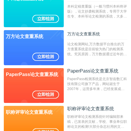
本科定稿查重版（一般习惯叫本科终评
版），论文抄袭检测系统，专用于大学
生专、本科等论文检测的系统，大多数
专、本科院校使用此检测系统。（限制
字符数6万）
万方论文查重系统
万方论文查重系统
论文检测网站,万方数据平台推出的万
方查重系统是目前较为热门的检测系
统。究其原因，万方数据通过近年的发
展，在高校中也确立了自己的相应地
位，特别是部分高校直接将其视为毕业
检测系统，其真实性和权威性无可厚
PaperPass论文查重系统
PaperPass论文查重系统
非。其次，相对于知网而言，万方检测
PaperPass检测系统是北京智齿数汇科
费用少，上手容易，是学生初次论文查
技有限公司旗下产品，网站诞生于
重的推荐系统。
2007年，运营多年来，已经发展成为
国内可信赖的中文原创性检查和预防剽
窃的在线网站。 系统采用自主研发的
动态指纹越级扫描检测技术，该项技术
职称评审论文查重系统
检测速度快、精度高，市场反映良好。
职称评审论文查重系统
职称评审论文检测系统针对编辑部来
稿，已发表的文献，学校、事业单位职
称论文的检测!大部分杂志社用的文献