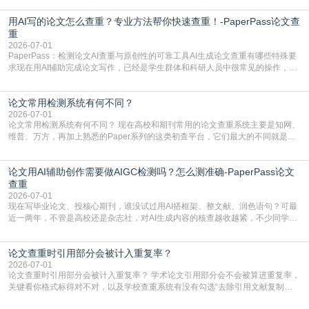
实际情况和大家想的不太一样。AI训练依赖海量公开学术文献、网络内容，生成
用AI写的论文怎么查重？专业方法帮你快速查重！-PaperPass论文查
内容本质是按照语义概率拼接已有内容，很容易和已发布的作品撞重复，甚至会
直接引用整段已有内容，所以查重率偏高是
重
2026-07-01
PaperPass：检测论文AI查重与原创性的可靠工具AI生成论文查重有哪些特殊要
求现在用AI辅助完成论文写作，已经是学生群体和科研人员中很常见的操作，不
管是搭建论文框架、梳理研究逻辑还是润色语言，不少人都会借助AI提高效率。
但很多人忽略了，AI生成的内容天生带有重复风险——训练AI的数据集本身就包
论文常用检测系统有何不同？
含大量已公开的学术内容、网络原创内容，AI输出内容时很容易无意识拼接出重
复片
2026-07-01
论文常用检测系统有何不同？ 现在高校和期刊常用的论文查重系统主要是知网、
维普、万方，再加上熟悉的Paper系列的这类初查平台，它们最大的不同就是数
据库大小、算法严格度和适用场景，弄明白区别你就不会乱花冤枉钱也不会被初
查数值误导。知网（CNKI）是学校定稿检测的绝对主流。本科用PMLC，含大学
论文用AI辅助创作需要做AIGC检测吗？怎么测准确-PaperPass论文
生联合比对库，能比历届学长论文，硕博用VIP/TMLC，含学术论文联合比对
库，期刊投稿用AMLMC/SML
查重
2026-07-01
现在写毕业论文、投核心期刊，谁没试过用AI搭框架、整文献、润色语句？可最
近一两年，不管是高校还是杂志社，对AI生成内容的核查越收越紧，不少同学投
出去的文章直接因为AIGC占比过高被打回，还有人毕设差点因为这个过不了，
真的太亏。提前做AIGC检测，已经成了很多过来人交稿前必做的一步。为什么
论文查重时引用部分会被计入重复率？
AIGC检测成了论文答辩投稿前的必备项？可能还有不少人觉得，我就用AI搭了个
框架，内容都是自己写的，至于做AIG
2026-07-01
论文查重时引用部分会被计入重复率？ 学术论文引用部分会不会被算进重复率，
关键看你格式标得对不对，以及学校查重系统有没有勾选“去除引用文献复制
比”。如果格式完全规范，如正文引用句尾紧跟半角上标[1]，文末“参考文献”四字