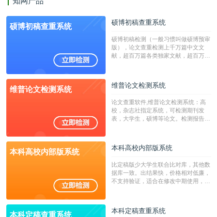
知网产品
硕博初稿查重系统
硕博初稿查重系统
硕博初稿检测（一般习惯叫做硕博预审
版），论文查重检测上千万篇中文文
献，超百万篇各类独家文献，超百万港
澳台地区学术文献过千万篇英文文献资
源，数亿个中英文互联网资源是全国高
校用来检测硕博论文的系统，检测范围
维普论文检测系统
维普论文检测系统
广，数据来源真实，检测算法合理!本
系统含有（学术库与源码库）。（限制
论文查重软件,维普论文检测系统：高
字符数30万）
校，杂志社指定系统，可检测期刊发
表，大学生，硕博等论文。检测报告支
持PDF、网页格式，性价比高！
本科高校内部版系统
本科高校内部版系统
比定稿版少大学生联合比对库，其他数
据库一致。出结果快，价格相对低廉，
不支持验证，适合在修改中期使用，定
稿推荐PMLC。——不支持验证！！！
本科定稿查重系统
本科定稿查重系统