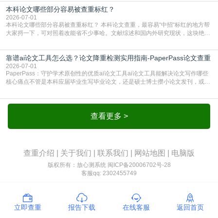
独占一行，每条文献用[1][2]方括号编号、与正文一一对应，著录项符合GB/T
本科论文哪些部分容易被查重标红？
7714（作者、题名、刊名、年、卷期、页码齐全，标点用半角）；查重系统识别
成功后通常把这段标为引用，
2026-07-01
本科论文哪些部分容易被查重标红？ 本科论文查重，最容易“中招“标红的地方帮
大家捋一下，可对照着改能省不少事哈。文献综述和国内外研究现状，这块绝对
的重灾区。你介绍前人研究了啥、某个理论是谁提的，课本和往届论文里都有近
乎一模一样的话，你要是直接复制百度百科、教材或别人写好的综述段落，系统
靠谱ai论文工具怎么选？论文降重检测实用指南-PaperPass论文查重
一抓一个准，整段飘红。研究背景、意义和方法描述也是不可避免，比如“本文采
用问卷调查法““运用SPSS软件进行数据分
2026-07-01
PaperPass：守护学术原创性的优质ai论文工具ai论文工具能解决论文写作哪些
核心痛点不管是本科应届毕业生写毕业论文，还是硕士博士攒小论文发刊，或是
科研人员整理课题成果，都绕不开重复率核查、内容优化这两大难关。以前全靠
自己逐句读逐句改，熬好几个大夜不说，还经常改不到点上，交上去才发现重复
率超标，再返工太折腾。现在有了成熟的ai论文工具，这些痛点基本都能高效解
决。靠谱的ai论文工具，不止能帮你梳
查看更多 >
查重介绍
|
关于我们
|
联系我们
|
网站地图
|
电脑版
版权所有：放心测系统
闽ICP备20006702号-28
客服qq: 2302455749
立即查重
报告下载
在线客服
返回首页