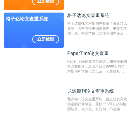
抄袭检测系统。可检测抄袭与剽窃、伪
造、篡改、不当署名、一稿多投等学术
不端文献，学术不端论文查重可供期刊
格子达论文查重系统
编辑部检测来稿和已发表的文献,检测
格子达论文查重系统
结果和杂志社一致,已发表过的文章检
格子达依托学术期刊库收录了海量对比
测时注意填写第一作者,才能排除已发
资源，其中包括中国论文库、中文学术
表文献复制比。（限制字符数1万）
期刊库、中国学位论文库等国内齐全的
论文库以及数亿级网络资源，同时本地
资源库以每月100万篇的速度增加，是
目前中文文献资源涵盖全面的论文检测
PaperTime论文查重
PaperTime论文查重
系统，可检测中文、英文两种语言的论
文文本。
PaperTime论文查重系统，拥有海量的
对比数据库，总收录超过9000万的学
术期刊和学位论文以及一个超过10亿
数量的互联网网页数据库组成，保证了
比对源的专业性和广泛性。采用多级指
纹对比技术结合深度语义发掘识别比
龙源期刊论文查重系统
龙源期刊论文查重系统
对，利用指纹索引快速而精准地在云检
测服务部署的论文数据资源库中找到所
龙源期刊论文查重系统，自主研发高效
有相似的片段，该项技术检测速度快、
稳定的计算服务，最快35S即可获得检
准确率高，市场反映良好。
测结果，大片段、长短句，不遗漏一处
相似，区分论文中的正确引用参考文
献。