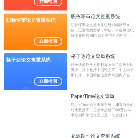
国内可信赖的中文原创性检查和预防剽
窃的在线网站。 系统采用自主研发的
动态指纹越级扫描检测技术，该项技术
职称评审论文查重系统
检测速度快、精度高，市场反映良好。
职称评审论文查重系统
职称评审论文检测系统针对编辑部来
稿，已发表的文献，学校、事业单位职
称论文的检测!大部分杂志社用的文献
抄袭检测系统。可检测抄袭与剽窃、伪
造、篡改、不当署名、一稿多投等学术
不端文献，学术不端论文查重可供期刊
格子达论文查重系统
编辑部检测来稿和已发表的文献,检测
格子达论文查重系统
结果和杂志社一致,已发表过的文章检
格子达依托学术期刊库收录了海量对比
测时注意填写第一作者,才能排除已发
资源，其中包括中国论文库、中文学术
表文献复制比。（限制字符数1万）
期刊库、中国学位论文库等国内齐全的
论文库以及数亿级网络资源，同时本地
资源库以每月100万篇的速度增加，是
目前中文文献资源涵盖全面的论文检测
PaperTime论文查重
PaperTime论文查重
系统，可检测中文、英文两种语言的论
文文本。
PaperTime论文查重系统，拥有海量的
对比数据库，总收录超过9000万的学
术期刊和学位论文以及一个超过10亿
数量的互联网网页数据库组成，保证了
比对源的专业性和广泛性。采用多级指
纹对比技术结合深度语义发掘识别比
龙源期刊论文查重系统
龙源期刊论文查重系统
对，利用指纹索引快速而精准地在云检