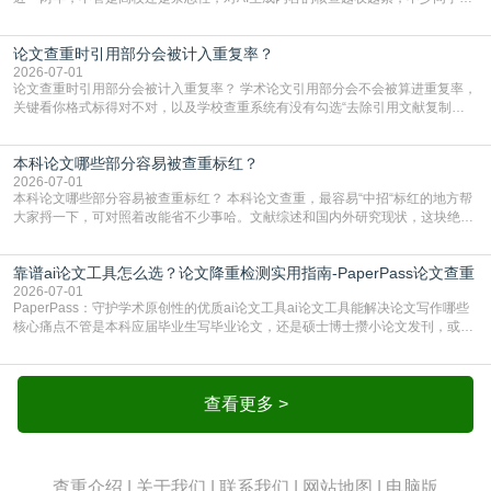
出去的文章直接因为AIGC占比过高被打回，还有人毕设差点因为这个过不了，
真的太亏。提前做AIGC检测，已经成了很多过来人交稿前必做的一步。为什么
论文查重时引用部分会被计入重复率？
AIGC检测成了论文答辩投稿前的必备项？可能还有不少人觉得，我就用AI搭了个
框架，内容都是自己写的，至于做AIG
2026-07-01
论文查重时引用部分会被计入重复率？ 学术论文引用部分会不会被算进重复率，
关键看你格式标得对不对，以及学校查重系统有没有勾选“去除引用文献复制
比”。如果格式完全规范，如正文引用句尾紧跟半角上标[1]，文末“参考文献”四字
独占一行，每条文献用[1][2]方括号编号、与正文一一对应，著录项符合GB/T
本科论文哪些部分容易被查重标红？
7714（作者、题名、刊名、年、卷期、页码齐全，标点用半角）；查重系统识别
成功后通常把这段标为引用，
2026-07-01
本科论文哪些部分容易被查重标红？ 本科论文查重，最容易“中招“标红的地方帮
大家捋一下，可对照着改能省不少事哈。文献综述和国内外研究现状，这块绝对
的重灾区。你介绍前人研究了啥、某个理论是谁提的，课本和往届论文里都有近
乎一模一样的话，你要是直接复制百度百科、教材或别人写好的综述段落，系统
靠谱ai论文工具怎么选？论文降重检测实用指南-PaperPass论文查重
一抓一个准，整段飘红。研究背景、意义和方法描述也是不可避免，比如“本文采
用问卷调查法““运用SPSS软件进行数据分
2026-07-01
PaperPass：守护学术原创性的优质ai论文工具ai论文工具能解决论文写作哪些
核心痛点不管是本科应届毕业生写毕业论文，还是硕士博士攒小论文发刊，或是
科研人员整理课题成果，都绕不开重复率核查、内容优化这两大难关。以前全靠
自己逐句读逐句改，熬好几个大夜不说，还经常改不到点上，交上去才发现重复
率超标，再返工太折腾。现在有了成熟的ai论文工具，这些痛点基本都能高效解
决。靠谱的ai论文工具，不止能帮你梳
查看更多 >
查重介绍
|
关于我们
|
联系我们
|
网站地图
|
电脑版