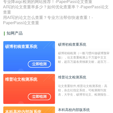
专业降aigc检测的网站推荐！-PaperPass论文查重
AI写的论文查重率多少？如何优化查重率？-PaperPass论文
查重
用AI写的论文怎么查重？专业方法帮你快速查重！-
PaperPass论文查重
知网产品
硕博初稿查重系统
硕博初稿查重系统
硕博初稿检测（一般习惯叫做硕博预审
版），论文查重检测上千万篇中文文
献，超百万篇各类独家文献，超百万港
澳台地区学术文献过千万篇英文文献资
源，数亿个中英文互联网资源是全国高
校用来检测硕博论文的系统，检测范围
维普论文检测系统
维普论文检测系统
广，数据来源真实，检测算法合理!本
系统含有（学术库与源码库）。（限制
论文查重软件,维普论文检测系统：高
字符数30万）
校，杂志社指定系统，可检测期刊发
表，大学生，硕博等论文。检测报告支
持PDF、网页格式，性价比高！
本科高校内部版系统
本科高校内部版系统