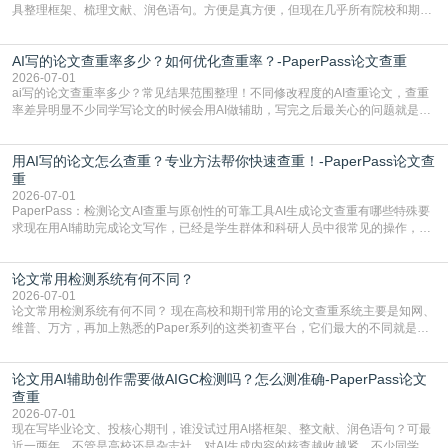
具整理框架、梳理文献、润色语句。方便是真方便，但现在几乎所有院校和期刊
都要求排查论文中的AIGC生成内容，不符合规范的直接打回修改。自己瞎改三
五遍还是过不了预检测的大有人在，这时候，找到靠谱的降AIGC检测率的网
AI写的论文查重率多少？如何优化查重率？-PaperPass论文查重
站，就能少走好多弯路。PaperPass：守护学术原创性的智能伙伴AIGC生成内
容的学术合规痛点去年帮一个本科师弟改
2026-07-01
ai写的论文查重率多少？常见结果范围整理！不同修改程度的AI查重论文，查重
率差异明显不少同学写论文的时候会用AI做辅助，写完之后最关心的问题就是ai
写的论文查重率多少。很多人误以为AI生成的内容都是全新的，不会出现重复，
实际情况和大家想的不太一样。AI训练依赖海量公开学术文献、网络内容，生成
用AI写的论文怎么查重？专业方法帮你快速查重！-PaperPass论文查
内容本质是按照语义概率拼接已有内容，很容易和已发布的作品撞重复，甚至会
直接引用整段已有内容，所以查重率偏高是
重
2026-07-01
PaperPass：检测论文AI查重与原创性的可靠工具AI生成论文查重有哪些特殊要
求现在用AI辅助完成论文写作，已经是学生群体和科研人员中很常见的操作，不
管是搭建论文框架、梳理研究逻辑还是润色语言，不少人都会借助AI提高效率。
但很多人忽略了，AI生成的内容天生带有重复风险——训练AI的数据集本身就包
论文常用检测系统有何不同？
含大量已公开的学术内容、网络原创内容，AI输出内容时很容易无意识拼接出重
复片
2026-07-01
论文常用检测系统有何不同？ 现在高校和期刊常用的论文查重系统主要是知网、
维普、万方，再加上熟悉的Paper系列的这类初查平台，它们最大的不同就是数
据库大小、算法严格度和适用场景，弄明白区别你就不会乱花冤枉钱也不会被初
查数值误导。知网（CNKI）是学校定稿检测的绝对主流。本科用PMLC，含大学
论文用AI辅助创作需要做AIGC检测吗？怎么测准确-PaperPass论文
生联合比对库，能比历届学长论文，硕博用VIP/TMLC，含学术论文联合比对
库，期刊投稿用AMLMC/SML
查重
2026-07-01
现在写毕业论文、投核心期刊，谁没试过用AI搭框架、整文献、润色语句？可最
近一两年，不管是高校还是杂志社，对AI生成内容的核查越收越紧，不少同学投