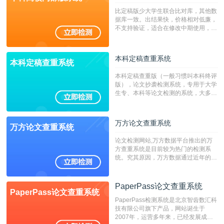
比定稿版少大学生联合比对库，其他数
据库一致。出结果快，价格相对低廉，
不支持验证，适合在修改中期使用，定
稿推荐PMLC。——不支持验证！！！
本科定稿查重系统
本科定稿查重系统
本科定稿查重版（一般习惯叫本科终评
版），论文抄袭检测系统，专用于大学
生专、本科等论文检测的系统，大多数
专、本科院校使用此检测系统。（限制
字符数6万）
万方论文查重系统
万方论文查重系统
论文检测网站,万方数据平台推出的万
方查重系统是目前较为热门的检测系
统。究其原因，万方数据通过近年的发
展，在高校中也确立了自己的相应地
位，特别是部分高校直接将其视为毕业
检测系统，其真实性和权威性无可厚
PaperPass论文查重系统
PaperPass论文查重系统
非。其次，相对于知网而言，万方检测
PaperPass检测系统是北京智齿数汇科
费用少，上手容易，是学生初次论文查
技有限公司旗下产品，网站诞生于
重的推荐系统。
2007年，运营多年来，已经发展成为