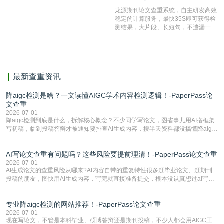
测服务部署的论文数据资源库中找到所
龙源期刊论文查重系统，自主研发高效
有相似的片段，该项技术检测速度快、
稳定的计算服务，最快35S即可获得检
准确率高，市场反映良好。
测结果，大片段、长短句，不遗漏一处
相似，区分论文中的正确引用参考文
献。
最新查重资讯
降aigc检测是啥？一文读懂AIGC学术内容检测逻辑！-PaperPass论
文查重
2026-07-01
降aigc检测到底是什么，拆解核心概念？不少同学写论文，图省事儿用AI搭框架
写初稿，临到投稿答辩才被通知要排查AI生成内容，搜半天资料都没搞懂降aigc
检测是啥，还容易把它和普通论文查重混为一谈，最后踩了坑，耽误了进度。哪
怕是已经入行的科研人员，不少人也搞不清降aigc检测是啥，对相关要求摸不
AI写论文查重有问题吗？这些风险要提前理清！-PaperPass论文查重
准。其实，降aigc检测是伴随AIGC工具在学术领域普及诞生的新需求，核心是为
了满足现在高校、期刊对AI生
2026-07-01
AI生成论文的查重风险从哪来?AI内容自带的重复特性很多赶毕业论文、赶期刊
投稿的朋友，图快用AI生成内容，写完就直接准备提交，根本没认真想过ai写论
文查重有问题吗这个问题，直到出了问题才追悔莫及。其实AI生成内容本身，就
自带不可忽视的查重风险。AI训练依赖海量公开的文本数据，生成内容本质是基
专业降aigc检测的网站推荐！-PaperPass论文查重
于训练数据的概率拼接，不是从零开始的原创创作。生成过程中，很容易复用已
有的高频公共表述，甚至直接拼接已经公开
2026-07-01
现在写论文，不管是本科毕业、硕博答辩还是期刊投稿，不少人都会用AIGC工