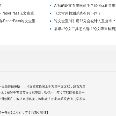
重
AI写的论文查重率多少？如何优化查重率？
aperPass论文查重
论文常用检测系统有何不同？
PaperPass论文查重
论文查重时引用部分会被计入重复率？
靠谱ai论文工具怎么选？论文降重检测实用
叫做硕博预审版），论文查重检测上千万篇中文文献，超百万篇
学术文献过千万篇英文文献资源，数亿个中英文互联网资源是全
测范围广，数据来源真实，检测算法合理!本系统含有（学术库
差一般在3%左右，不支持真伪验证】