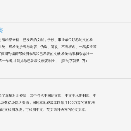
统
对编辑部来稿，已发表的文献，学校、事业单位职称论文的检
系统。可检测抄袭与剽窃、伪造、篡改、不当署名、一稿多投等
供期刊编辑部检测来稿和已发表的文献,检测结果和杂志社一
第一作者,才能排除已发表文献复制比。（限制字符数1万）
录了海量对比资源，其中包括中国论文库、中文学术期刊库、中
及数亿级网络资源，同时本地资源库以每月100万篇的速度增
的论文检测系统，可检测中文、英文两种语言的论文文本。