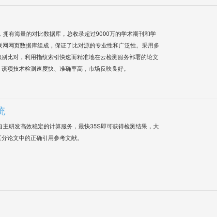
系统，拥有海量的对比数据库，总收录超过9000万的学术期刊和学
联网网页数据库组成，保证了比对源的专业性和广泛性。采用多
识别比对，利用指纹索引快速而精准地在云检测服务部署的论文
，该项技术检测速度快、准确率高，市场反映良好。
统
自主研发高效稳定的计算服务，最快35S即可获得检测结果，大
区分论文中的正确引用参考文献。