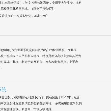
惯叫本科终评版），论文抄袭检测系统，专用于大学生专、本科
科院校使用此检测系统。（限制字符数6万）
校前进行的一次摸底评估，基本一致】
平台推出的万方查重系统是目前较为热门的检测系统。究其原
高校中也确立了自己的相应地位，特别是部分高校直接将其视为
无可厚非。其次，相对于知网而言，万方检测费用少，上手容
统。
系统
是北京智齿数汇科技有限公司旗下产品，网站诞生于2007年，运营
中文原创性检查和预防剽窃的在线网站。 系统采用自主研发的
技术检测速度快、精度高，市场反映良好。