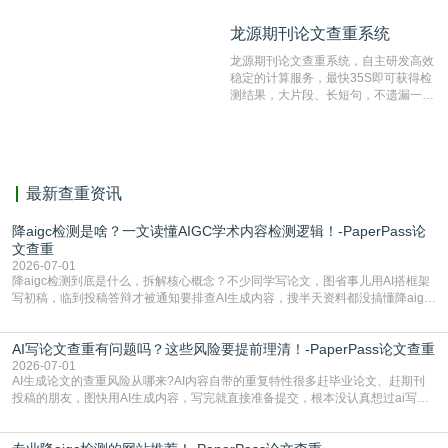
纹对比技术结合深度语义发掘识别比
龙源期刊论文查重系统
龙源期刊论文查重系统
对，利用指纹索引快速而精准地在云检
测服务部署的论文数据资源库中找到所
龙源期刊论文查重系统，自主研发高效
有相似的片段，该项技术检测速度快、
稳定的计算服务，最快35S即可获得检
准确率高，市场反映良好。
测结果，大片段、长短句，不遗漏一处
相似，区分论文中的正确引用参考文
献。
最新查重资讯
降aigc检测是啥？一文读懂AIGC学术内容检测逻辑！-PaperPass论
文查重
2026-07-01
降aigc检测到底是什么，拆解核心概念？不少同学写论文，图省事儿用AI搭框架
写初稿，临到投稿答辩才被通知要排查AI生成内容，搜半天资料都没搞懂降aigc
检测是啥，还容易把它和普通论文查重混为一谈，最后踩了坑，耽误了进度。哪
怕是已经入行的科研人员，不少人也搞不清降aigc检测是啥，对相关要求摸不
AI写论文查重有问题吗？这些风险要提前理清！-PaperPass论文查重
准。其实，降aigc检测是伴随AIGC工具在学术领域普及诞生的新需求，核心是为
了满足现在高校、期刊对AI生
2026-07-01
AI生成论文的查重风险从哪来?AI内容自带的重复特性很多赶毕业论文、赶期刊
投稿的朋友，图快用AI生成内容，写完就直接准备提交，根本没认真想过ai写论
文查重有问题吗这个问题，直到出了问题才追悔莫及。其实AI生成内容本身，就
自带不可忽视的查重风险。AI训练依赖海量公开的文本数据，生成内容本质是基