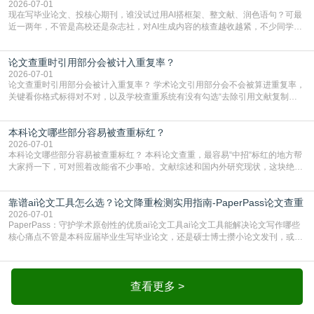
2026-07-01
现在写毕业论文、投核心期刊，谁没试过用AI搭框架、整文献、润色语句？可最
近一两年，不管是高校还是杂志社，对AI生成内容的核查越收越紧，不少同学投
出去的文章直接因为AIGC占比过高被打回，还有人毕设差点因为这个过不了，
真的太亏。提前做AIGC检测，已经成了很多过来人交稿前必做的一步。为什么
论文查重时引用部分会被计入重复率？
AIGC检测成了论文答辩投稿前的必备项？可能还有不少人觉得，我就用AI搭了个
框架，内容都是自己写的，至于做AIG
2026-07-01
论文查重时引用部分会被计入重复率？ 学术论文引用部分会不会被算进重复率，
关键看你格式标得对不对，以及学校查重系统有没有勾选“去除引用文献复制
比”。如果格式完全规范，如正文引用句尾紧跟半角上标[1]，文末“参考文献”四字
独占一行，每条文献用[1][2]方括号编号、与正文一一对应，著录项符合GB/T
本科论文哪些部分容易被查重标红？
7714（作者、题名、刊名、年、卷期、页码齐全，标点用半角）；查重系统识别
成功后通常把这段标为引用，
2026-07-01
本科论文哪些部分容易被查重标红？ 本科论文查重，最容易“中招“标红的地方帮
大家捋一下，可对照着改能省不少事哈。文献综述和国内外研究现状，这块绝对
的重灾区。你介绍前人研究了啥、某个理论是谁提的，课本和往届论文里都有近
乎一模一样的话，你要是直接复制百度百科、教材或别人写好的综述段落，系统
靠谱ai论文工具怎么选？论文降重检测实用指南-PaperPass论文查重
一抓一个准，整段飘红。研究背景、意义和方法描述也是不可避免，比如“本文采
用问卷调查法““运用SPSS软件进行数据分
2026-07-01
PaperPass：守护学术原创性的优质ai论文工具ai论文工具能解决论文写作哪些
核心痛点不管是本科应届毕业生写毕业论文，还是硕士博士攒小论文发刊，或是
科研人员整理课题成果，都绕不开重复率核查、内容优化这两大难关。以前全靠
自己逐句读逐句改，熬好几个大夜不说，还经常改不到点上，交上去才发现重复
率超标，再返工太折腾。现在有了成熟的ai论文工具，这些痛点基本都能高效解
决。靠谱的ai论文工具，不止能帮你梳
查看更多 >