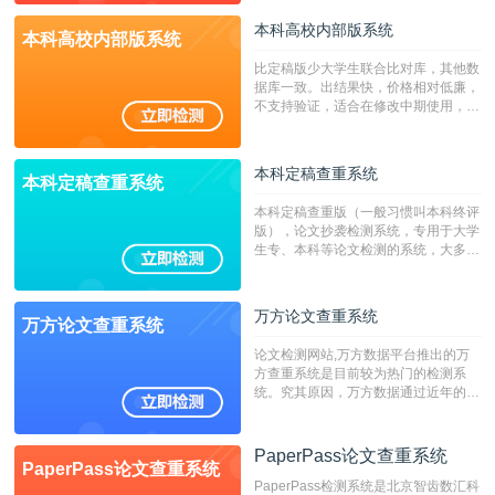
本科高校内部版系统
本科高校内部版系统
比定稿版少大学生联合比对库，其他数
据库一致。出结果快，价格相对低廉，
不支持验证，适合在修改中期使用，定
稿推荐PMLC。——不支持验证！！！
本科定稿查重系统
本科定稿查重系统
本科定稿查重版（一般习惯叫本科终评
版），论文抄袭检测系统，专用于大学
生专、本科等论文检测的系统，大多数
专、本科院校使用此检测系统。（限制
字符数6万）
万方论文查重系统
万方论文查重系统
论文检测网站,万方数据平台推出的万
方查重系统是目前较为热门的检测系
统。究其原因，万方数据通过近年的发
展，在高校中也确立了自己的相应地
位，特别是部分高校直接将其视为毕业
检测系统，其真实性和权威性无可厚
PaperPass论文查重系统
PaperPass论文查重系统
非。其次，相对于知网而言，万方检测
PaperPass检测系统是北京智齿数汇科
费用少，上手容易，是学生初次论文查