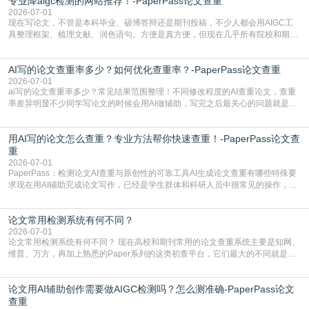
专业降aigc检测的网站推荐！-PaperPass论文查重
于训练数据的概率拼接，不是从零开始的原创创作。生成过程中，很容易复用已
有的高频公共表述，甚至直接拼接已经公开
2026-07-01
现在写论文，不管是本科毕业、硕博答辩还是期刊投稿，不少人都会用AIGC工
具整理框架、梳理文献、润色语句。方便是真方便，但现在几乎所有院校和期刊
都要求排查论文中的AIGC生成内容，不符合规范的直接打回修改。自己瞎改三
五遍还是过不了预检测的大有人在，这时候，找到靠谱的降AIGC检测率的网
AI写的论文查重率多少？如何优化查重率？-PaperPass论文查重
站，就能少走好多弯路。PaperPass：守护学术原创性的智能伙伴AIGC生成内
容的学术合规痛点去年帮一个本科师弟改
2026-07-01
ai写的论文查重率多少？常见结果范围整理！不同修改程度的AI查重论文，查重
率差异明显不少同学写论文的时候会用AI做辅助，写完之后最关心的问题就是ai
写的论文查重率多少。很多人误以为AI生成的内容都是全新的，不会出现重复，
实际情况和大家想的不太一样。AI训练依赖海量公开学术文献、网络内容，生成
用AI写的论文怎么查重？专业方法帮你快速查重！-PaperPass论文查
内容本质是按照语义概率拼接已有内容，很容易和已发布的作品撞重复，甚至会
直接引用整段已有内容，所以查重率偏高是
重
2026-07-01
PaperPass：检测论文AI查重与原创性的可靠工具AI生成论文查重有哪些特殊要
求现在用AI辅助完成论文写作，已经是学生群体和科研人员中很常见的操作，不
管是搭建论文框架、梳理研究逻辑还是润色语言，不少人都会借助AI提高效率。
但很多人忽略了，AI生成的内容天生带有重复风险——训练AI的数据集本身就包
论文常用检测系统有何不同？
含大量已公开的学术内容、网络原创内容，AI输出内容时很容易无意识拼接出重
复片
2026-07-01
论文常用检测系统有何不同？ 现在高校和期刊常用的论文查重系统主要是知网、
维普、万方，再加上熟悉的Paper系列的这类初查平台，它们最大的不同就是数
据库大小、算法严格度和适用场景，弄明白区别你就不会乱花冤枉钱也不会被初
查数值误导。知网（CNKI）是学校定稿检测的绝对主流。本科用PMLC，含大学
论文用AI辅助创作需要做AIGC检测吗？怎么测准确-PaperPass论文
生联合比对库，能比历届学长论文，硕博用VIP/TMLC，含学术论文联合比对
库，期刊投稿用AMLMC/SML
查重