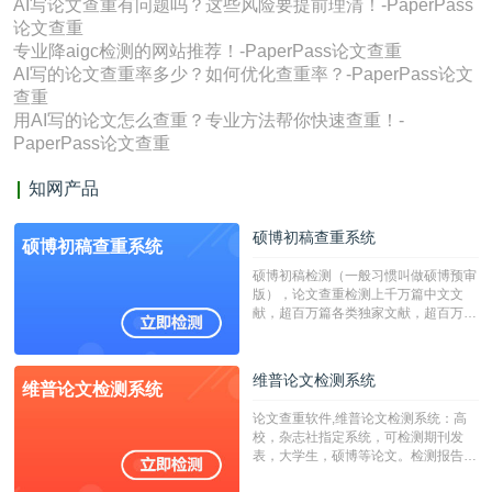
AI写论文查重有问题吗？这些风险要提前理清！-PaperPass
论文查重
专业降aigc检测的网站推荐！-PaperPass论文查重
AI写的论文查重率多少？如何优化查重率？-PaperPass论文
查重
用AI写的论文怎么查重？专业方法帮你快速查重！-
PaperPass论文查重
知网产品
硕博初稿查重系统
硕博初稿查重系统
硕博初稿检测（一般习惯叫做硕博预审
版），论文查重检测上千万篇中文文
献，超百万篇各类独家文献，超百万港
澳台地区学术文献过千万篇英文文献资
源，数亿个中英文互联网资源是全国高
校用来检测硕博论文的系统，检测范围
维普论文检测系统
维普论文检测系统
广，数据来源真实，检测算法合理!本
系统含有（学术库与源码库）。（限制
论文查重软件,维普论文检测系统：高
字符数30万）
校，杂志社指定系统，可检测期刊发
表，大学生，硕博等论文。检测报告支
持PDF、网页格式，性价比高！