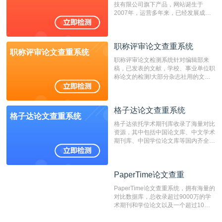
技有限公司旗下产品，网站诞生于
重的推荐系统。
2007年，运营多年来，已经发展成为
国内可信赖的中文原创性检查和预防剽
窃的在线网站。 系统采用自主研发的
动态指纹越级扫描检测技术，该项技术
职称评审论文查重系统
检测速度快、精度高，市场反映良好。
职称评审论文查重系统
职称评审论文检测系统针对编辑部来
稿，已发表的文献，学校、事业单位职
称论文的检测!大部分杂志社用的文献
抄袭检测系统。可检测抄袭与剽窃、伪
造、篡改、不当署名、一稿多投等学术
不端文献，学术不端论文查重可供期刊
格子达论文查重系统
编辑部检测来稿和已发表的文献,检测
格子达论文查重系统
结果和杂志社一致,已发表过的文章检
格子达依托学术期刊库收录了海量对比
测时注意填写第一作者,才能排除已发
资源，其中包括中国论文库、中文学术
表文献复制比。（限制字符数1万）
期刊库、中国学位论文库等国内齐全的
论文库以及数亿级网络资源，同时本地
资源库以每月100万篇的速度增加，是
目前中文文献资源涵盖全面的论文检测
PaperTime论文查重
PaperTime论文查重
系统，可检测中文、英文两种语言的论
文文本。
PaperTime论文查重系统，拥有海量的
对比数据库，总收录超过9000万的学
术期刊和学位论文以及一个超过10亿
数量的互联网网页数据库组成，保证了
比对源的专业性和广泛性。采用多级指