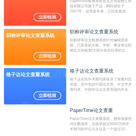
PaperPass检测系统是北京智齿数汇科
费用少，上手容易，是学生初次论文查
技有限公司旗下产品，网站诞生于
重的推荐系统。
2007年，运营多年来，已经发展成为
国内可信赖的中文原创性检查和预防剽
窃的在线网站。 系统采用自主研发的
动态指纹越级扫描检测技术，该项技术
职称评审论文查重系统
检测速度快、精度高，市场反映良好。
职称评审论文查重系统
职称评审论文检测系统针对编辑部来
稿，已发表的文献，学校、事业单位职
称论文的检测!大部分杂志社用的文献
抄袭检测系统。可检测抄袭与剽窃、伪
造、篡改、不当署名、一稿多投等学术
不端文献，学术不端论文查重可供期刊
格子达论文查重系统
编辑部检测来稿和已发表的文献,检测
格子达论文查重系统
结果和杂志社一致,已发表过的文章检
格子达依托学术期刊库收录了海量对比
测时注意填写第一作者,才能排除已发
资源，其中包括中国论文库、中文学术
表文献复制比。（限制字符数1万）
期刊库、中国学位论文库等国内齐全的
论文库以及数亿级网络资源，同时本地
资源库以每月100万篇的速度增加，是
目前中文文献资源涵盖全面的论文检测
PaperTime论文查重
PaperTime论文查重
系统，可检测中文、英文两种语言的论
文文本。
PaperTime论文查重系统，拥有海量的
对比数据库，总收录超过9000万的学
术期刊和学位论文以及一个超过10亿
数量的互联网网页数据库组成，保证了