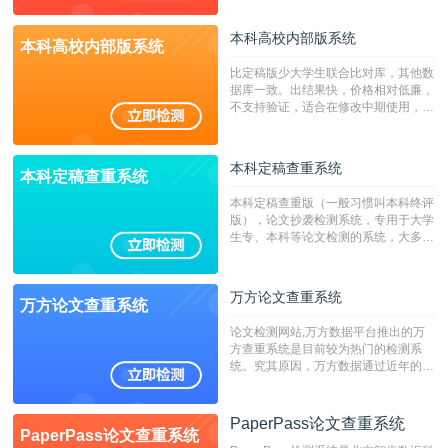
本科高校内部版系统
本科高校内部版系统
比定稿版少大学生联合比对库，其他数
据库一致。出结果快，价格相对低廉，
不支持验证，适合在修改中期使用，定
稿推荐PMLC。——不支持验证！！！
本科定稿查重系统
本科定稿查重系统
本科定稿查重版（一般习惯叫本科终评
版），论文抄袭检测系统，专用于大学
生专、本科等论文检测的系统，大多数
专、本科院校使用此检测系统。（限制
字符数6万）
万方论文查重系统
万方论文查重系统
论文检测网站,万方数据平台推出的万
方查重系统是目前较为热门的检测系
统。究其原因，万方数据通过近年的发
展，在高校中也确立了自己的相应地
位，特别是部分高校直接将其视为毕业
检测系统，其真实性和权威性无可厚
PaperPass论文查重系统
PaperPass论文查重系统
非。其次，相对于知网而言，万方检测