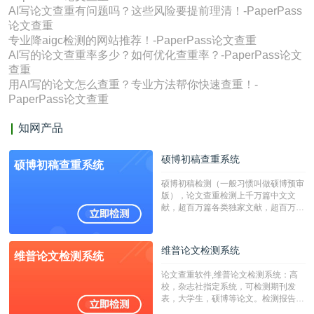
AI写论文查重有问题吗？这些风险要提前理清！-PaperPass
论文查重
专业降aigc检测的网站推荐！-PaperPass论文查重
AI写的论文查重率多少？如何优化查重率？-PaperPass论文
查重
用AI写的论文怎么查重？专业方法帮你快速查重！-
PaperPass论文查重
知网产品
硕博初稿查重系统
硕博初稿查重系统
硕博初稿检测（一般习惯叫做硕博预审
版），论文查重检测上千万篇中文文
献，超百万篇各类独家文献，超百万港
澳台地区学术文献过千万篇英文文献资
源，数亿个中英文互联网资源是全国高
校用来检测硕博论文的系统，检测范围
维普论文检测系统
维普论文检测系统
广，数据来源真实，检测算法合理!本
系统含有（学术库与源码库）。（限制
论文查重软件,维普论文检测系统：高
字符数30万）
校，杂志社指定系统，可检测期刊发
表，大学生，硕博等论文。检测报告支
持PDF、网页格式，性价比高！