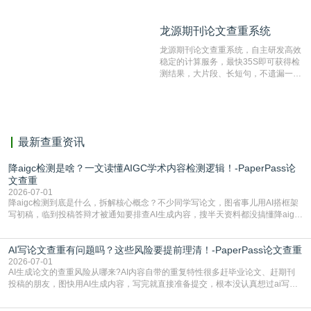
比对源的专业性和广泛性。采用多级指
纹对比技术结合深度语义发掘识别比
龙源期刊论文查重系统
龙源期刊论文查重系统
对，利用指纹索引快速而精准地在云检
测服务部署的论文数据资源库中找到所
龙源期刊论文查重系统，自主研发高效
有相似的片段，该项技术检测速度快、
稳定的计算服务，最快35S即可获得检
准确率高，市场反映良好。
测结果，大片段、长短句，不遗漏一处
相似，区分论文中的正确引用参考文
献。
最新查重资讯
降aigc检测是啥？一文读懂AIGC学术内容检测逻辑！-PaperPass论
文查重
2026-07-01
降aigc检测到底是什么，拆解核心概念？不少同学写论文，图省事儿用AI搭框架
写初稿，临到投稿答辩才被通知要排查AI生成内容，搜半天资料都没搞懂降aigc
检测是啥，还容易把它和普通论文查重混为一谈，最后踩了坑，耽误了进度。哪
怕是已经入行的科研人员，不少人也搞不清降aigc检测是啥，对相关要求摸不
AI写论文查重有问题吗？这些风险要提前理清！-PaperPass论文查重
准。其实，降aigc检测是伴随AIGC工具在学术领域普及诞生的新需求，核心是为
了满足现在高校、期刊对AI生
2026-07-01
AI生成论文的查重风险从哪来?AI内容自带的重复特性很多赶毕业论文、赶期刊
投稿的朋友，图快用AI生成内容，写完就直接准备提交，根本没认真想过ai写论
文查重有问题吗这个问题，直到出了问题才追悔莫及。其实AI生成内容本身，就
自带不可忽视的查重风险。AI训练依赖海量公开的文本数据，生成内容本质是基