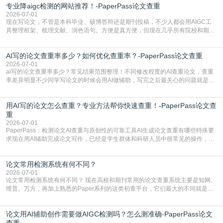
专业降aigc检测的网站推荐！-PaperPass论文查重
于训练数据的概率拼接，不是从零开始的原创创作。生成过程中，很容易复用已
有的高频公共表述，甚至直接拼接已经公开
2026-07-01
现在写论文，不管是本科毕业、硕博答辩还是期刊投稿，不少人都会用AIGC工
具整理框架、梳理文献、润色语句。方便是真方便，但现在几乎所有院校和期刊
都要求排查论文中的AIGC生成内容，不符合规范的直接打回修改。自己瞎改三
五遍还是过不了预检测的大有人在，这时候，找到靠谱的降AIGC检测率的网
AI写的论文查重率多少？如何优化查重率？-PaperPass论文查重
站，就能少走好多弯路。PaperPass：守护学术原创性的智能伙伴AIGC生成内
容的学术合规痛点去年帮一个本科师弟改
2026-07-01
ai写的论文查重率多少？常见结果范围整理！不同修改程度的AI查重论文，查重
率差异明显不少同学写论文的时候会用AI做辅助，写完之后最关心的问题就是ai
写的论文查重率多少。很多人误以为AI生成的内容都是全新的，不会出现重复，
实际情况和大家想的不太一样。AI训练依赖海量公开学术文献、网络内容，生成
用AI写的论文怎么查重？专业方法帮你快速查重！-PaperPass论文查
内容本质是按照语义概率拼接已有内容，很容易和已发布的作品撞重复，甚至会
直接引用整段已有内容，所以查重率偏高是
重
2026-07-01
PaperPass：检测论文AI查重与原创性的可靠工具AI生成论文查重有哪些特殊要
求现在用AI辅助完成论文写作，已经是学生群体和科研人员中很常见的操作，不
管是搭建论文框架、梳理研究逻辑还是润色语言，不少人都会借助AI提高效率。
但很多人忽略了，AI生成的内容天生带有重复风险——训练AI的数据集本身就包
论文常用检测系统有何不同？
含大量已公开的学术内容、网络原创内容，AI输出内容时很容易无意识拼接出重
复片
2026-07-01
论文常用检测系统有何不同？ 现在高校和期刊常用的论文查重系统主要是知网、
维普、万方，再加上熟悉的Paper系列的这类初查平台，它们最大的不同就是数
据库大小、算法严格度和适用场景，弄明白区别你就不会乱花冤枉钱也不会被初
查数值误导。知网（CNKI）是学校定稿检测的绝对主流。本科用PMLC，含大学
论文用AI辅助创作需要做AIGC检测吗？怎么测准确-PaperPass论文
生联合比对库，能比历届学长论文，硕博用VIP/TMLC，含学术论文联合比对
库，期刊投稿用AMLMC/SML
查重