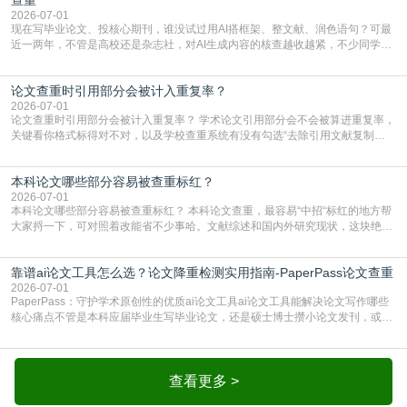
2026-07-01
现在写毕业论文、投核心期刊，谁没试过用AI搭框架、整文献、润色语句？可最
近一两年，不管是高校还是杂志社，对AI生成内容的核查越收越紧，不少同学投
出去的文章直接因为AIGC占比过高被打回，还有人毕设差点因为这个过不了，
真的太亏。提前做AIGC检测，已经成了很多过来人交稿前必做的一步。为什么
论文查重时引用部分会被计入重复率？
AIGC检测成了论文答辩投稿前的必备项？可能还有不少人觉得，我就用AI搭了个
框架，内容都是自己写的，至于做AIG
2026-07-01
论文查重时引用部分会被计入重复率？ 学术论文引用部分会不会被算进重复率，
关键看你格式标得对不对，以及学校查重系统有没有勾选“去除引用文献复制
比”。如果格式完全规范，如正文引用句尾紧跟半角上标[1]，文末“参考文献”四字
独占一行，每条文献用[1][2]方括号编号、与正文一一对应，著录项符合GB/T
本科论文哪些部分容易被查重标红？
7714（作者、题名、刊名、年、卷期、页码齐全，标点用半角）；查重系统识别
成功后通常把这段标为引用，
2026-07-01
本科论文哪些部分容易被查重标红？ 本科论文查重，最容易“中招“标红的地方帮
大家捋一下，可对照着改能省不少事哈。文献综述和国内外研究现状，这块绝对
的重灾区。你介绍前人研究了啥、某个理论是谁提的，课本和往届论文里都有近
乎一模一样的话，你要是直接复制百度百科、教材或别人写好的综述段落，系统
靠谱ai论文工具怎么选？论文降重检测实用指南-PaperPass论文查重
一抓一个准，整段飘红。研究背景、意义和方法描述也是不可避免，比如“本文采
用问卷调查法““运用SPSS软件进行数据分
2026-07-01
PaperPass：守护学术原创性的优质ai论文工具ai论文工具能解决论文写作哪些
核心痛点不管是本科应届毕业生写毕业论文，还是硕士博士攒小论文发刊，或是
科研人员整理课题成果，都绕不开重复率核查、内容优化这两大难关。以前全靠
自己逐句读逐句改，熬好几个大夜不说，还经常改不到点上，交上去才发现重复
率超标，再返工太折腾。现在有了成熟的ai论文工具，这些痛点基本都能高效解
决。靠谱的ai论文工具，不止能帮你梳
查看更多 >