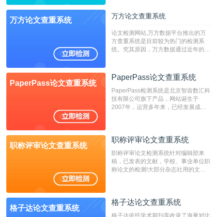
字符数6万）
万方论文查重系统
万方论文查重系统
论文检测网站,万方数据平台推出的万
方查重系统是目前较为热门的检测系
统。究其原因，万方数据通过近年的发
展，在高校中也确立了自己的相应地
位，特别是部分高校直接将其视为毕业
检测系统，其真实性和权威性无可厚
PaperPass论文查重系统
PaperPass论文查重系统
非。其次，相对于知网而言，万方检测
PaperPass检测系统是北京智齿数汇科
费用少，上手容易，是学生初次论文查
技有限公司旗下产品，网站诞生于
重的推荐系统。
2007年，运营多年来，已经发展成为
国内可信赖的中文原创性检查和预防剽
窃的在线网站。 系统采用自主研发的
动态指纹越级扫描检测技术，该项技术
职称评审论文查重系统
检测速度快、精度高，市场反映良好。
职称评审论文查重系统
职称评审论文检测系统针对编辑部来
稿，已发表的文献，学校、事业单位职
称论文的检测!大部分杂志社用的文献
抄袭检测系统。可检测抄袭与剽窃、伪
造、篡改、不当署名、一稿多投等学术
不端文献，学术不端论文查重可供期刊
格子达论文查重系统
编辑部检测来稿和已发表的文献,检测
格子达论文查重系统
结果和杂志社一致,已发表过的文章检
格子达依托学术期刊库收录了海量对比