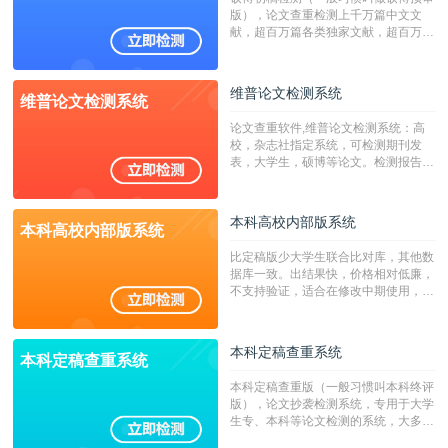
版），论文查重检测上千万篇中文文
献，超百万篇各类独家文献，超百万港
澳台地区学术文献过千万篇英文文献资
源，数亿个中英文互联网资源是全国高
校用来检测硕博论文的系统，检测范围
维普论文检测系统
维普论文检测系统
广，数据来源真实，检测算法合理!本
系统含有（学术库与源码库）。（限制
论文查重软件,维普论文检测系统：高
字符数30万）
校，杂志社指定系统，可检测期刊发
表，大学生，硕博等论文。检测报告支
持PDF、网页格式，性价比高！
本科高校内部版系统
本科高校内部版系统
比定稿版少大学生联合比对库，其他数
据库一致。出结果快，价格相对低廉，
不支持验证，适合在修改中期使用，定
稿推荐PMLC。——不支持验证！！！
本科定稿查重系统
本科定稿查重系统
本科定稿查重版（一般习惯叫本科终评
版），论文抄袭检测系统，专用于大学
生专、本科等论文检测的系统，大多数
专、本科院校使用此检测系统。（限制