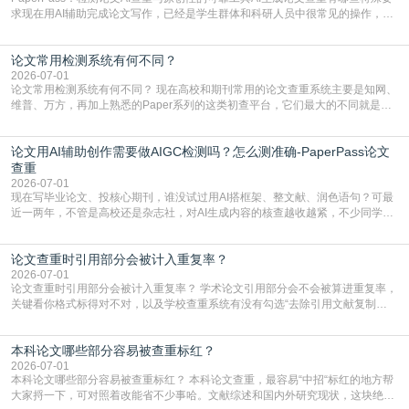
求现在用AI辅助完成论文写作，已经是学生群体和科研人员中很常见的操作，不
管是搭建论文框架、梳理研究逻辑还是润色语言，不少人都会借助AI提高效率。
但很多人忽略了，AI生成的内容天生带有重复风险——训练AI的数据集本身就包
论文常用检测系统有何不同？
含大量已公开的学术内容、网络原创内容，AI输出内容时很容易无意识拼接出重
复片
2026-07-01
论文常用检测系统有何不同？ 现在高校和期刊常用的论文查重系统主要是知网、
维普、万方，再加上熟悉的Paper系列的这类初查平台，它们最大的不同就是数
据库大小、算法严格度和适用场景，弄明白区别你就不会乱花冤枉钱也不会被初
查数值误导。知网（CNKI）是学校定稿检测的绝对主流。本科用PMLC，含大学
论文用AI辅助创作需要做AIGC检测吗？怎么测准确-PaperPass论文
生联合比对库，能比历届学长论文，硕博用VIP/TMLC，含学术论文联合比对
库，期刊投稿用AMLMC/SML
查重
2026-07-01
现在写毕业论文、投核心期刊，谁没试过用AI搭框架、整文献、润色语句？可最
近一两年，不管是高校还是杂志社，对AI生成内容的核查越收越紧，不少同学投
出去的文章直接因为AIGC占比过高被打回，还有人毕设差点因为这个过不了，
真的太亏。提前做AIGC检测，已经成了很多过来人交稿前必做的一步。为什么
论文查重时引用部分会被计入重复率？
AIGC检测成了论文答辩投稿前的必备项？可能还有不少人觉得，我就用AI搭了个
框架，内容都是自己写的，至于做AIG
2026-07-01
论文查重时引用部分会被计入重复率？ 学术论文引用部分会不会被算进重复率，
关键看你格式标得对不对，以及学校查重系统有没有勾选“去除引用文献复制
比”。如果格式完全规范，如正文引用句尾紧跟半角上标[1]，文末“参考文献”四字
独占一行，每条文献用[1][2]方括号编号、与正文一一对应，著录项符合GB/T
本科论文哪些部分容易被查重标红？
7714（作者、题名、刊名、年、卷期、页码齐全，标点用半角）；查重系统识别
成功后通常把这段标为引用，
2026-07-01
本科论文哪些部分容易被查重标红？ 本科论文查重，最容易“中招“标红的地方帮
大家捋一下，可对照着改能省不少事哈。文献综述和国内外研究现状，这块绝对