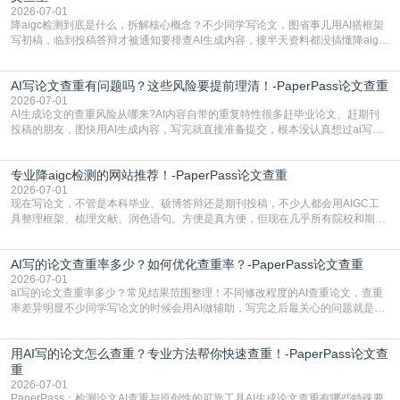
2026-07-01
降aigc检测到底是什么，拆解核心概念？不少同学写论文，图省事儿用AI搭框架
写初稿，临到投稿答辩才被通知要排查AI生成内容，搜半天资料都没搞懂降aigc
检测是啥，还容易把它和普通论文查重混为一谈，最后踩了坑，耽误了进度。哪
怕是已经入行的科研人员，不少人也搞不清降aigc检测是啥，对相关要求摸不
AI写论文查重有问题吗？这些风险要提前理清！-PaperPass论文查重
准。其实，降aigc检测是伴随AIGC工具在学术领域普及诞生的新需求，核心是为
了满足现在高校、期刊对AI生
2026-07-01
AI生成论文的查重风险从哪来?AI内容自带的重复特性很多赶毕业论文、赶期刊
投稿的朋友，图快用AI生成内容，写完就直接准备提交，根本没认真想过ai写论
文查重有问题吗这个问题，直到出了问题才追悔莫及。其实AI生成内容本身，就
自带不可忽视的查重风险。AI训练依赖海量公开的文本数据，生成内容本质是基
专业降aigc检测的网站推荐！-PaperPass论文查重
于训练数据的概率拼接，不是从零开始的原创创作。生成过程中，很容易复用已
有的高频公共表述，甚至直接拼接已经公开
2026-07-01
现在写论文，不管是本科毕业、硕博答辩还是期刊投稿，不少人都会用AIGC工
具整理框架、梳理文献、润色语句。方便是真方便，但现在几乎所有院校和期刊
都要求排查论文中的AIGC生成内容，不符合规范的直接打回修改。自己瞎改三
五遍还是过不了预检测的大有人在，这时候，找到靠谱的降AIGC检测率的网
AI写的论文查重率多少？如何优化查重率？-PaperPass论文查重
站，就能少走好多弯路。PaperPass：守护学术原创性的智能伙伴AIGC生成内
容的学术合规痛点去年帮一个本科师弟改
2026-07-01
ai写的论文查重率多少？常见结果范围整理！不同修改程度的AI查重论文，查重
率差异明显不少同学写论文的时候会用AI做辅助，写完之后最关心的问题就是ai
写的论文查重率多少。很多人误以为AI生成的内容都是全新的，不会出现重复，
实际情况和大家想的不太一样。AI训练依赖海量公开学术文献、网络内容，生成
用AI写的论文怎么查重？专业方法帮你快速查重！-PaperPass论文查
内容本质是按照语义概率拼接已有内容，很容易和已发布的作品撞重复，甚至会
直接引用整段已有内容，所以查重率偏高是
重
2026-07-01
PaperPass：检测论文AI查重与原创性的可靠工具AI生成论文查重有哪些特殊要