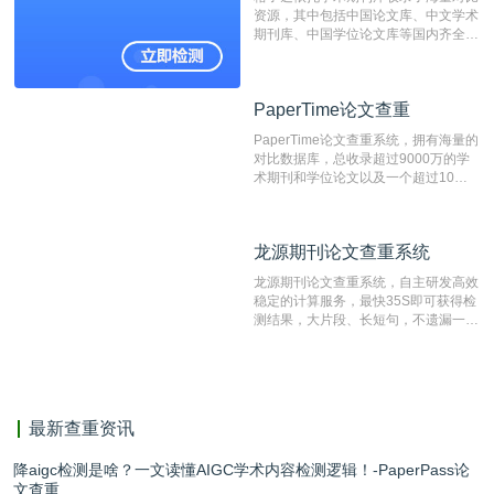
测时注意填写第一作者,才能排除已发
资源，其中包括中国论文库、中文学术
表文献复制比。（限制字符数1万）
期刊库、中国学位论文库等国内齐全的
论文库以及数亿级网络资源，同时本地
资源库以每月100万篇的速度增加，是
目前中文文献资源涵盖全面的论文检测
PaperTime论文查重
PaperTime论文查重
系统，可检测中文、英文两种语言的论
文文本。
PaperTime论文查重系统，拥有海量的
对比数据库，总收录超过9000万的学
术期刊和学位论文以及一个超过10亿
数量的互联网网页数据库组成，保证了
比对源的专业性和广泛性。采用多级指
纹对比技术结合深度语义发掘识别比
龙源期刊论文查重系统
龙源期刊论文查重系统
对，利用指纹索引快速而精准地在云检
测服务部署的论文数据资源库中找到所
龙源期刊论文查重系统，自主研发高效
有相似的片段，该项技术检测速度快、
稳定的计算服务，最快35S即可获得检
准确率高，市场反映良好。
测结果，大片段、长短句，不遗漏一处
相似，区分论文中的正确引用参考文
献。
最新查重资讯
降aigc检测是啥？一文读懂AIGC学术内容检测逻辑！-PaperPass论
文查重