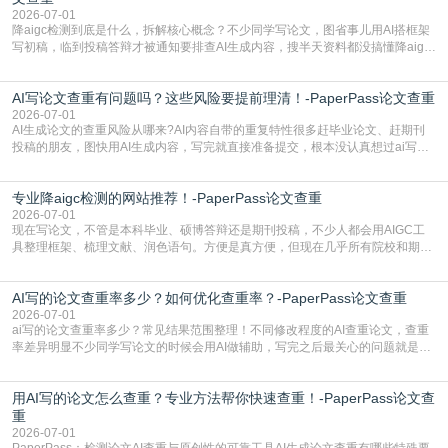
2026-07-01
降aigc检测到底是什么，拆解核心概念？不少同学写论文，图省事儿用AI搭框架
写初稿，临到投稿答辩才被通知要排查AI生成内容，搜半天资料都没搞懂降aigc
检测是啥，还容易把它和普通论文查重混为一谈，最后踩了坑，耽误了进度。哪
怕是已经入行的科研人员，不少人也搞不清降aigc检测是啥，对相关要求摸不
AI写论文查重有问题吗？这些风险要提前理清！-PaperPass论文查重
准。其实，降aigc检测是伴随AIGC工具在学术领域普及诞生的新需求，核心是为
了满足现在高校、期刊对AI生
2026-07-01
AI生成论文的查重风险从哪来?AI内容自带的重复特性很多赶毕业论文、赶期刊
投稿的朋友，图快用AI生成内容，写完就直接准备提交，根本没认真想过ai写论
文查重有问题吗这个问题，直到出了问题才追悔莫及。其实AI生成内容本身，就
自带不可忽视的查重风险。AI训练依赖海量公开的文本数据，生成内容本质是基
专业降aigc检测的网站推荐！-PaperPass论文查重
于训练数据的概率拼接，不是从零开始的原创创作。生成过程中，很容易复用已
有的高频公共表述，甚至直接拼接已经公开
2026-07-01
现在写论文，不管是本科毕业、硕博答辩还是期刊投稿，不少人都会用AIGC工
具整理框架、梳理文献、润色语句。方便是真方便，但现在几乎所有院校和期刊
都要求排查论文中的AIGC生成内容，不符合规范的直接打回修改。自己瞎改三
五遍还是过不了预检测的大有人在，这时候，找到靠谱的降AIGC检测率的网
AI写的论文查重率多少？如何优化查重率？-PaperPass论文查重
站，就能少走好多弯路。PaperPass：守护学术原创性的智能伙伴AIGC生成内
容的学术合规痛点去年帮一个本科师弟改
2026-07-01
ai写的论文查重率多少？常见结果范围整理！不同修改程度的AI查重论文，查重
率差异明显不少同学写论文的时候会用AI做辅助，写完之后最关心的问题就是ai
写的论文查重率多少。很多人误以为AI生成的内容都是全新的，不会出现重复，
实际情况和大家想的不太一样。AI训练依赖海量公开学术文献、网络内容，生成
用AI写的论文怎么查重？专业方法帮你快速查重！-PaperPass论文查
内容本质是按照语义概率拼接已有内容，很容易和已发布的作品撞重复，甚至会
直接引用整段已有内容，所以查重率偏高是
重
2026-07-01
PaperPass：检测论文AI查重与原创性的可靠工具AI生成论文查重有哪些特殊要