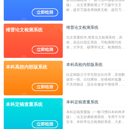
硕博初稿检测（一般习惯叫做硕博预审
版），论文查重检测上千万篇中文文
献，超百万篇各类独家文献，超百万港
澳台地区学术文献过千万篇英文文献资
源，数亿个中英文互联网资源是全国高
校用来检测硕博论文的系统，检测范围
维普论文检测系统
维普论文检测系统
广，数据来源真实，检测算法合理!本
系统含有（学术库与源码库）。（限制
论文查重软件,维普论文检测系统：高
字符数30万）
校，杂志社指定系统，可检测期刊发
表，大学生，硕博等论文。检测报告支
持PDF、网页格式，性价比高！
本科高校内部版系统
本科高校内部版系统
比定稿版少大学生联合比对库，其他数
据库一致。出结果快，价格相对低廉，
不支持验证，适合在修改中期使用，定
稿推荐PMLC。——不支持验证！！！
本科定稿查重系统
本科定稿查重系统
本科定稿查重版（一般习惯叫本科终评
版），论文抄袭检测系统，专用于大学
生专、本科等论文检测的系统，大多数
专、本科院校使用此检测系统。（限制