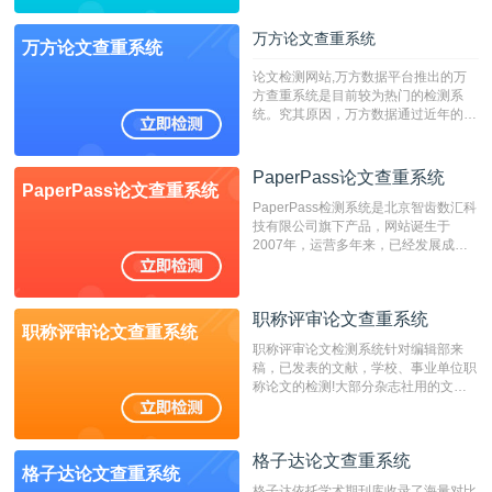
字符数6万）
万方论文查重系统
万方论文查重系统
论文检测网站,万方数据平台推出的万
方查重系统是目前较为热门的检测系
统。究其原因，万方数据通过近年的发
展，在高校中也确立了自己的相应地
位，特别是部分高校直接将其视为毕业
检测系统，其真实性和权威性无可厚
PaperPass论文查重系统
PaperPass论文查重系统
非。其次，相对于知网而言，万方检测
PaperPass检测系统是北京智齿数汇科
费用少，上手容易，是学生初次论文查
技有限公司旗下产品，网站诞生于
重的推荐系统。
2007年，运营多年来，已经发展成为
国内可信赖的中文原创性检查和预防剽
窃的在线网站。 系统采用自主研发的
动态指纹越级扫描检测技术，该项技术
职称评审论文查重系统
检测速度快、精度高，市场反映良好。
职称评审论文查重系统
职称评审论文检测系统针对编辑部来
稿，已发表的文献，学校、事业单位职
称论文的检测!大部分杂志社用的文献
抄袭检测系统。可检测抄袭与剽窃、伪
造、篡改、不当署名、一稿多投等学术
不端文献，学术不端论文查重可供期刊
格子达论文查重系统
编辑部检测来稿和已发表的文献,检测
格子达论文查重系统
结果和杂志社一致,已发表过的文章检
格子达依托学术期刊库收录了海量对比