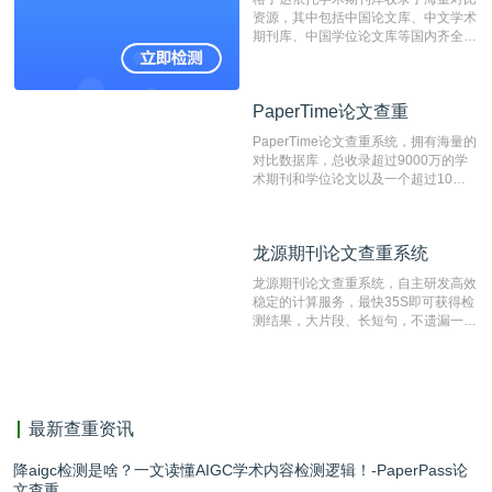
测时注意填写第一作者,才能排除已发
资源，其中包括中国论文库、中文学术
表文献复制比。（限制字符数1万）
期刊库、中国学位论文库等国内齐全的
论文库以及数亿级网络资源，同时本地
资源库以每月100万篇的速度增加，是
目前中文文献资源涵盖全面的论文检测
PaperTime论文查重
PaperTime论文查重
系统，可检测中文、英文两种语言的论
文文本。
PaperTime论文查重系统，拥有海量的
对比数据库，总收录超过9000万的学
术期刊和学位论文以及一个超过10亿
数量的互联网网页数据库组成，保证了
比对源的专业性和广泛性。采用多级指
纹对比技术结合深度语义发掘识别比
龙源期刊论文查重系统
龙源期刊论文查重系统
对，利用指纹索引快速而精准地在云检
测服务部署的论文数据资源库中找到所
龙源期刊论文查重系统，自主研发高效
有相似的片段，该项技术检测速度快、
稳定的计算服务，最快35S即可获得检
准确率高，市场反映良好。
测结果，大片段、长短句，不遗漏一处
相似，区分论文中的正确引用参考文
献。
最新查重资讯
降aigc检测是啥？一文读懂AIGC学术内容检测逻辑！-PaperPass论
文查重