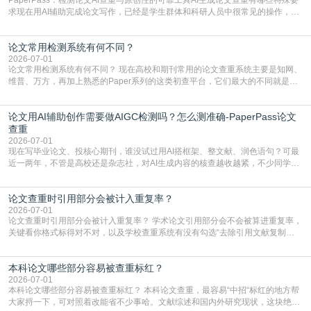
求现在用AI辅助完成论文写作，已经是学生群体和科研人员中很常见的操作，不
管是搭建论文框架、梳理研究逻辑还是润色语言，不少人都会借助AI提高效率。
但很多人忽略了，AI生成的内容天生带有重复风险——训练AI的数据集本身就包
论文常用检测系统有何不同？
含大量已公开的学术内容、网络原创内容，AI输出内容时很容易无意识拼接出重
复片
2026-07-01
论文常用检测系统有何不同？ 现在高校和期刊常用的论文查重系统主要是知网、
维普、万方，再加上熟悉的Paper系列的这类初查平台，它们最大的不同就是数
据库大小、算法严格度和适用场景，弄明白区别你就不会乱花冤枉钱也不会被初
查数值误导。知网（CNKI）是学校定稿检测的绝对主流。本科用PMLC，含大学
论文用AI辅助创作需要做AIGC检测吗？怎么测准确-PaperPass论文
生联合比对库，能比历届学长论文，硕博用VIP/TMLC，含学术论文联合比对
库，期刊投稿用AMLMC/SML
查重
2026-07-01
现在写毕业论文、投核心期刊，谁没试过用AI搭框架、整文献、润色语句？可最
近一两年，不管是高校还是杂志社，对AI生成内容的核查越收越紧，不少同学投
出去的文章直接因为AIGC占比过高被打回，还有人毕设差点因为这个过不了，
真的太亏。提前做AIGC检测，已经成了很多过来人交稿前必做的一步。为什么
论文查重时引用部分会被计入重复率？
AIGC检测成了论文答辩投稿前的必备项？可能还有不少人觉得，我就用AI搭了个
框架，内容都是自己写的，至于做AIG
2026-07-01
论文查重时引用部分会被计入重复率？ 学术论文引用部分会不会被算进重复率，
关键看你格式标得对不对，以及学校查重系统有没有勾选“去除引用文献复制
比”。如果格式完全规范，如正文引用句尾紧跟半角上标[1]，文末“参考文献”四字
独占一行，每条文献用[1][2]方括号编号、与正文一一对应，著录项符合GB/T
本科论文哪些部分容易被查重标红？
7714（作者、题名、刊名、年、卷期、页码齐全，标点用半角）；查重系统识别
成功后通常把这段标为引用，
2026-07-01
本科论文哪些部分容易被查重标红？ 本科论文查重，最容易“中招“标红的地方帮
大家捋一下，可对照着改能省不少事哈。文献综述和国内外研究现状，这块绝对