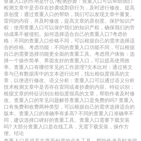
查重入口的作用是什么?检测抄袭：查重入口可以帮助我们
检测文章中是否存在抄袭或剽窃行为，及时进行修改。提高
原创度：通过查重入口的帮助，我们可以发现文章中重复、
雷同的内容，并及时修改，提高文章的原创度。保护知识产
权：使用查重入口可以保护我们的知识产权，确保我们的劳
动成果不被侵犯。如何选择适合自己的查重入口?考虑价
格：不同的查重入口价格不同，可以根据自己的需求选择适
合的价格。考虑功能：不同的查重入口功能不同，可以根据
自己的需要选择功能更全面的查重工具。考虑用户体验：选
择一个操作简单、界面友好的查重入口，可以提高使用效
率。查重入口有哪些常见的工作原理?文本比对：通过将文
章与已有数据库中的文本进行比对，找出相似度很高的文
章，以便进行修改。语义分析：查重入口可以通过语义分析
技术检测文章中是否存在雷同或者抄袭的内容。特征识别：
根据文章的特征识别出相似度很高的文章，帮助作者及时修
改。查重入口的常见问题解答查重入口是免费的吗? 查重入
口有免费和收费两种类型，可以根据自己的需求选择适合的
版本。查重入口的准确率有多高? 不同的查重入口准确率不
同，建议选择口碑好的查重工具。查重入口需要下载安装
吗? 大部分查重入口是在线工具，无需下载安装，操作方
便。结论
查重入口是提高文章原创度的必备工具，帮助作者及时发现