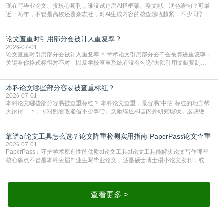
现在写毕业论文、投核心期刊，谁没试过用AI搭框架、整文献、润色语句？可最
近一两年，不管是高校还是杂志社，对AI生成内容的核查越收越紧，不少同学投
出去的文章直接因为AIGC占比过高被打回，还有人毕设差点因为这个过不了，
真的太亏。提前做AIGC检测，已经成了很多过来人交稿前必做的一步。为什么
论文查重时引用部分会被计入重复率？
AIGC检测成了论文答辩投稿前的必备项？可能还有不少人觉得，我就用AI搭了个
框架，内容都是自己写的，至于做AIG
2026-07-01
论文查重时引用部分会被计入重复率？ 学术论文引用部分会不会被算进重复率，
关键看你格式标得对不对，以及学校查重系统有没有勾选“去除引用文献复制
比”。如果格式完全规范，如正文引用句尾紧跟半角上标[1]，文末“参考文献”四字
独占一行，每条文献用[1][2]方括号编号、与正文一一对应，著录项符合GB/T
本科论文哪些部分容易被查重标红？
7714（作者、题名、刊名、年、卷期、页码齐全，标点用半角）；查重系统识别
成功后通常把这段标为引用，
2026-07-01
本科论文哪些部分容易被查重标红？ 本科论文查重，最容易“中招“标红的地方帮
大家捋一下，可对照着改能省不少事哈。文献综述和国内外研究现状，这块绝对
的重灾区。你介绍前人研究了啥、某个理论是谁提的，课本和往届论文里都有近
乎一模一样的话，你要是直接复制百度百科、教材或别人写好的综述段落，系统
靠谱ai论文工具怎么选？论文降重检测实用指南-PaperPass论文查重
一抓一个准，整段飘红。研究背景、意义和方法描述也是不可避免，比如“本文采
用问卷调查法““运用SPSS软件进行数据分
2026-07-01
PaperPass：守护学术原创性的优质ai论文工具ai论文工具能解决论文写作哪些
核心痛点不管是本科应届毕业生写毕业论文，还是硕士博士攒小论文发刊，或是
科研人员整理课题成果，都绕不开重复率核查、内容优化这两大难关。以前全靠
自己逐句读逐句改，熬好几个大夜不说，还经常改不到点上，交上去才发现重复
率超标，再返工太折腾。现在有了成熟的ai论文工具，这些痛点基本都能高效解
决。靠谱的ai论文工具，不止能帮你梳
查看更多 >