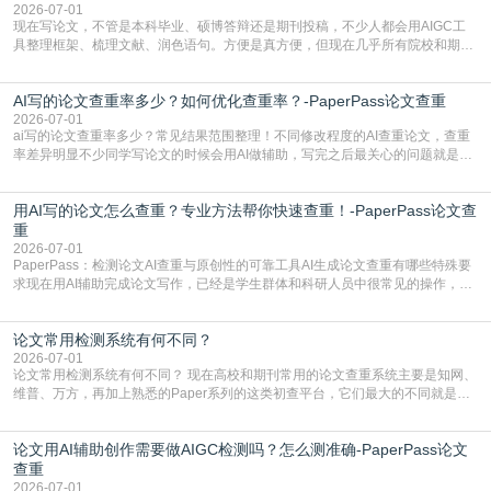
有的高频公共表述，甚至直接拼接已经公开
2026-07-01
现在写论文，不管是本科毕业、硕博答辩还是期刊投稿，不少人都会用AIGC工
具整理框架、梳理文献、润色语句。方便是真方便，但现在几乎所有院校和期刊
都要求排查论文中的AIGC生成内容，不符合规范的直接打回修改。自己瞎改三
五遍还是过不了预检测的大有人在，这时候，找到靠谱的降AIGC检测率的网
AI写的论文查重率多少？如何优化查重率？-PaperPass论文查重
站，就能少走好多弯路。PaperPass：守护学术原创性的智能伙伴AIGC生成内
容的学术合规痛点去年帮一个本科师弟改
2026-07-01
ai写的论文查重率多少？常见结果范围整理！不同修改程度的AI查重论文，查重
率差异明显不少同学写论文的时候会用AI做辅助，写完之后最关心的问题就是ai
写的论文查重率多少。很多人误以为AI生成的内容都是全新的，不会出现重复，
实际情况和大家想的不太一样。AI训练依赖海量公开学术文献、网络内容，生成
用AI写的论文怎么查重？专业方法帮你快速查重！-PaperPass论文查
内容本质是按照语义概率拼接已有内容，很容易和已发布的作品撞重复，甚至会
直接引用整段已有内容，所以查重率偏高是
重
2026-07-01
PaperPass：检测论文AI查重与原创性的可靠工具AI生成论文查重有哪些特殊要
求现在用AI辅助完成论文写作，已经是学生群体和科研人员中很常见的操作，不
管是搭建论文框架、梳理研究逻辑还是润色语言，不少人都会借助AI提高效率。
但很多人忽略了，AI生成的内容天生带有重复风险——训练AI的数据集本身就包
论文常用检测系统有何不同？
含大量已公开的学术内容、网络原创内容，AI输出内容时很容易无意识拼接出重
复片
2026-07-01
论文常用检测系统有何不同？ 现在高校和期刊常用的论文查重系统主要是知网、
维普、万方，再加上熟悉的Paper系列的这类初查平台，它们最大的不同就是数
据库大小、算法严格度和适用场景，弄明白区别你就不会乱花冤枉钱也不会被初
查数值误导。知网（CNKI）是学校定稿检测的绝对主流。本科用PMLC，含大学
论文用AI辅助创作需要做AIGC检测吗？怎么测准确-PaperPass论文
生联合比对库，能比历届学长论文，硕博用VIP/TMLC，含学术论文联合比对
库，期刊投稿用AMLMC/SML
查重
2026-07-01