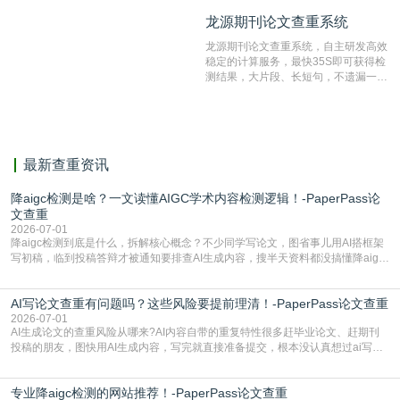
纹对比技术结合深度语义发掘识别比
龙源期刊论文查重系统
龙源期刊论文查重系统
对，利用指纹索引快速而精准地在云检
测服务部署的论文数据资源库中找到所
龙源期刊论文查重系统，自主研发高效
有相似的片段，该项技术检测速度快、
稳定的计算服务，最快35S即可获得检
准确率高，市场反映良好。
测结果，大片段、长短句，不遗漏一处
相似，区分论文中的正确引用参考文
献。
最新查重资讯
降aigc检测是啥？一文读懂AIGC学术内容检测逻辑！-PaperPass论
文查重
2026-07-01
降aigc检测到底是什么，拆解核心概念？不少同学写论文，图省事儿用AI搭框架
写初稿，临到投稿答辩才被通知要排查AI生成内容，搜半天资料都没搞懂降aigc
检测是啥，还容易把它和普通论文查重混为一谈，最后踩了坑，耽误了进度。哪
怕是已经入行的科研人员，不少人也搞不清降aigc检测是啥，对相关要求摸不
AI写论文查重有问题吗？这些风险要提前理清！-PaperPass论文查重
准。其实，降aigc检测是伴随AIGC工具在学术领域普及诞生的新需求，核心是为
了满足现在高校、期刊对AI生
2026-07-01
AI生成论文的查重风险从哪来?AI内容自带的重复特性很多赶毕业论文、赶期刊
投稿的朋友，图快用AI生成内容，写完就直接准备提交，根本没认真想过ai写论
文查重有问题吗这个问题，直到出了问题才追悔莫及。其实AI生成内容本身，就
自带不可忽视的查重风险。AI训练依赖海量公开的文本数据，生成内容本质是基
专业降aigc检测的网站推荐！-PaperPass论文查重
于训练数据的概率拼接，不是从零开始的原创创作。生成过程中，很容易复用已