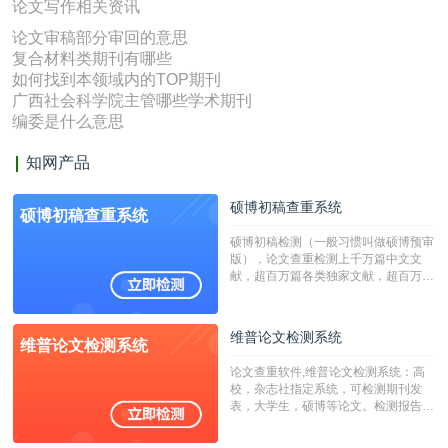
论文写作相关资讯
论文审稿部分审回的意思
复合材料类期刊有哪些
如何找到本领域内的TOP期刊
广西社会科学院主管哪些学术期刊
编委是什么意思
知网产品
硕博初稿查重系统
硕博初稿查重系统
硕博初稿检测（一般习惯叫做硕博预审
版），论文查重检测上千万篇中文文
献，超百万篇各类独家文献，超百万港
澳台地区学术文献过千万篇英文文献资
源，数亿个中英文互联网资源是全国高
校用来检测硕博论文的系统，检测范围
维普论文检测系统
维普论文检测系统
广，数据来源真实，检测算法合理!本
系统含有（学术库与源码库）。（限制
论文查重软件,维普论文检测系统：高
字符数30万）
校，杂志社指定系统，可检测期刊发
表，大学生，硕博等论文。检测报告支
持PDF、网页格式，性价比高！