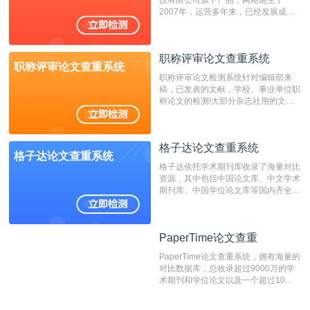
重的推荐系统。
2007年，运营多年来，已经发展成为
国内可信赖的中文原创性检查和预防剽
窃的在线网站。 系统采用自主研发的
动态指纹越级扫描检测技术，该项技术
职称评审论文查重系统
检测速度快、精度高，市场反映良好。
职称评审论文查重系统
职称评审论文检测系统针对编辑部来
稿，已发表的文献，学校、事业单位职
称论文的检测!大部分杂志社用的文献
抄袭检测系统。可检测抄袭与剽窃、伪
造、篡改、不当署名、一稿多投等学术
不端文献，学术不端论文查重可供期刊
格子达论文查重系统
编辑部检测来稿和已发表的文献,检测
格子达论文查重系统
结果和杂志社一致,已发表过的文章检
格子达依托学术期刊库收录了海量对比
测时注意填写第一作者,才能排除已发
资源，其中包括中国论文库、中文学术
表文献复制比。（限制字符数1万）
期刊库、中国学位论文库等国内齐全的
论文库以及数亿级网络资源，同时本地
资源库以每月100万篇的速度增加，是
目前中文文献资源涵盖全面的论文检测
PaperTime论文查重
PaperTime论文查重
系统，可检测中文、英文两种语言的论
文文本。
PaperTime论文查重系统，拥有海量的
对比数据库，总收录超过9000万的学
术期刊和学位论文以及一个超过10亿
数量的互联网网页数据库组成，保证了
比对源的专业性和广泛性。采用多级指