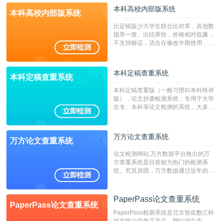
本科高校内部版系统
本科高校内部版系统
比定稿版少大学生联合比对库，其他数
据库一致。出结果快，价格相对低廉，
不支持验证，适合在修改中期使用，定
稿推荐PMLC。——不支持验证！！！
本科定稿查重系统
本科定稿查重系统
本科定稿查重版（一般习惯叫本科终评
版），论文抄袭检测系统，专用于大学
生专、本科等论文检测的系统，大多数
专、本科院校使用此检测系统。（限制
字符数6万）
万方论文查重系统
万方论文查重系统
论文检测网站,万方数据平台推出的万
方查重系统是目前较为热门的检测系
统。究其原因，万方数据通过近年的发
展，在高校中也确立了自己的相应地
位，特别是部分高校直接将其视为毕业
检测系统，其真实性和权威性无可厚
PaperPass论文查重系统
PaperPass论文查重系统
非。其次，相对于知网而言，万方检测
PaperPass检测系统是北京智齿数汇科
费用少，上手容易，是学生初次论文查
技有限公司旗下产品，网站诞生于