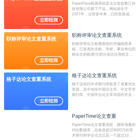
PaperPass检测系统是北京智齿数汇科
费用少，上手容易，是学生初次论文查
技有限公司旗下产品，网站诞生于
重的推荐系统。
2007年，运营多年来，已经发展成为
国内可信赖的中文原创性检查和预防剽
窃的在线网站。 系统采用自主研发的
动态指纹越级扫描检测技术，该项技术
职称评审论文查重系统
检测速度快、精度高，市场反映良好。
职称评审论文查重系统
职称评审论文检测系统针对编辑部来
稿，已发表的文献，学校、事业单位职
称论文的检测!大部分杂志社用的文献
抄袭检测系统。可检测抄袭与剽窃、伪
造、篡改、不当署名、一稿多投等学术
不端文献，学术不端论文查重可供期刊
格子达论文查重系统
编辑部检测来稿和已发表的文献,检测
格子达论文查重系统
结果和杂志社一致,已发表过的文章检
格子达依托学术期刊库收录了海量对比
测时注意填写第一作者,才能排除已发
资源，其中包括中国论文库、中文学术
表文献复制比。（限制字符数1万）
期刊库、中国学位论文库等国内齐全的
论文库以及数亿级网络资源，同时本地
资源库以每月100万篇的速度增加，是
目前中文文献资源涵盖全面的论文检测
PaperTime论文查重
PaperTime论文查重
系统，可检测中文、英文两种语言的论
文文本。
PaperTime论文查重系统，拥有海量的
对比数据库，总收录超过9000万的学
术期刊和学位论文以及一个超过10亿