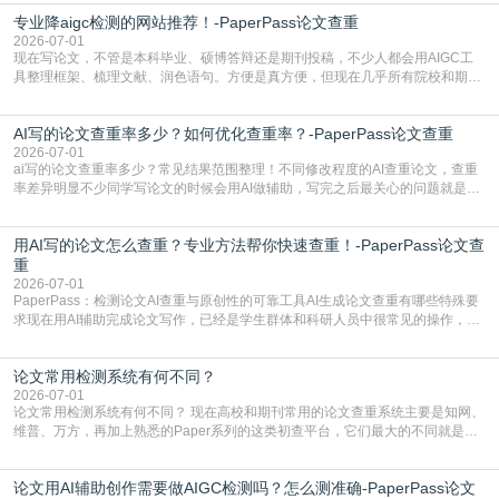
自带不可忽视的查重风险。AI训练依赖海量公开的文本数据，生成内容本质是基
专业降aigc检测的网站推荐！-PaperPass论文查重
于训练数据的概率拼接，不是从零开始的原创创作。生成过程中，很容易复用已
有的高频公共表述，甚至直接拼接已经公开
2026-07-01
现在写论文，不管是本科毕业、硕博答辩还是期刊投稿，不少人都会用AIGC工
具整理框架、梳理文献、润色语句。方便是真方便，但现在几乎所有院校和期刊
都要求排查论文中的AIGC生成内容，不符合规范的直接打回修改。自己瞎改三
五遍还是过不了预检测的大有人在，这时候，找到靠谱的降AIGC检测率的网
AI写的论文查重率多少？如何优化查重率？-PaperPass论文查重
站，就能少走好多弯路。PaperPass：守护学术原创性的智能伙伴AIGC生成内
容的学术合规痛点去年帮一个本科师弟改
2026-07-01
ai写的论文查重率多少？常见结果范围整理！不同修改程度的AI查重论文，查重
率差异明显不少同学写论文的时候会用AI做辅助，写完之后最关心的问题就是ai
写的论文查重率多少。很多人误以为AI生成的内容都是全新的，不会出现重复，
实际情况和大家想的不太一样。AI训练依赖海量公开学术文献、网络内容，生成
用AI写的论文怎么查重？专业方法帮你快速查重！-PaperPass论文查
内容本质是按照语义概率拼接已有内容，很容易和已发布的作品撞重复，甚至会
直接引用整段已有内容，所以查重率偏高是
重
2026-07-01
PaperPass：检测论文AI查重与原创性的可靠工具AI生成论文查重有哪些特殊要
求现在用AI辅助完成论文写作，已经是学生群体和科研人员中很常见的操作，不
管是搭建论文框架、梳理研究逻辑还是润色语言，不少人都会借助AI提高效率。
但很多人忽略了，AI生成的内容天生带有重复风险——训练AI的数据集本身就包
论文常用检测系统有何不同？
含大量已公开的学术内容、网络原创内容，AI输出内容时很容易无意识拼接出重
复片
2026-07-01
论文常用检测系统有何不同？ 现在高校和期刊常用的论文查重系统主要是知网、
维普、万方，再加上熟悉的Paper系列的这类初查平台，它们最大的不同就是数
据库大小、算法严格度和适用场景，弄明白区别你就不会乱花冤枉钱也不会被初
查数值误导。知网（CNKI）是学校定稿检测的绝对主流。本科用PMLC，含大学
论文用AI辅助创作需要做AIGC检测吗？怎么测准确-PaperPass论文
生联合比对库，能比历届学长论文，硕博用VIP/TMLC，含学术论文联合比对