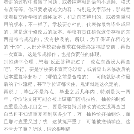
者讲的过程中暴露了问题，或者纯粹就是语句不通顺、格式
有误等等。你只要改动论文内容，特别是文字部分，那就意
味着提交给学校的最终版本，和之前答辩用的、或者查重时
用的版本，不一样了。学校要存档的、代表你最终毕业成果
的，就是这个修改后的版本。学校有责任确保这份存档的东
西是符合规范的，没有抄袭的。所以，为了保证存档论文
的“干净”，大部分学校都会要求在你最终定稿提交前，再做
一次查重。这是常规操作，也是负责任的体现。
别抱侥幸心理，想着“反正答辩都过了，改点东西没人再查
吧”。不行。要是学校要求查而你没查，或者查出来修改后的
版本重复率超标了（哪怕之前是合格的），可能就影响你最
后的毕业流程，甚至学位证都卡住。规矩就是这么定的。
再说了，毕业不是终点。毕业之后几年内，特别是头一两
年，学位论文还可能会被上级部门随机抽检。 抽检的时候，
查重是必查项目之一。要是你答辩后修改的论文没再查过，
自己也不知道重复率到底多少了，万一抽检恰好抽到你，而
且那时查重又过了线，这就挺严重了，可能被撤销学位。这
不亏大了嘛？所以，结论很明确：