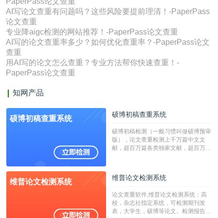
PaperPass论文查重
AI写论文查重有问题吗？这些风险要提前理清！-PaperPass
论文查重
专业降aigc检测的网站推荐！-PaperPass论文查重
AI写的论文查重率多少？如何优化查重率？-PaperPass论文
查重
用AI写的论文怎么查重？专业方法帮你快速查重！-
PaperPass论文查重
知网产品
硕博初稿查重系统
硕博初稿查重系统
硕博初稿检测（一般习惯叫做硕博预审
版），论文查重检测上千万篇中文文
献，超百万篇各类独家文献，超百万港
澳台地区学术文献过千万篇英文文献资
源，数亿个中英文互联网资源是全国高
校用来检测硕博论文的系统，检测范围
维普论文检测系统
维普论文检测系统
广，数据来源真实，检测算法合理!本
系统含有（学术库与源码库）。（限制
论文查重软件,维普论文检测系统：高
字符数30万）
校，杂志社指定系统，可检测期刊发
表，大学生，硕博等论文。检测报告支