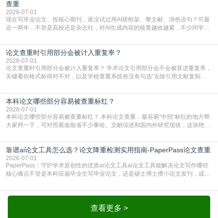
库，期刊投稿用AMLMC/SML
查重
2026-07-01
现在写毕业论文、投核心期刊，谁没试过用AI搭框架、整文献、润色语句？可最
近一两年，不管是高校还是杂志社，对AI生成内容的核查越收越紧，不少同学投
出去的文章直接因为AIGC占比过高被打回，还有人毕设差点因为这个过不了，
真的太亏。提前做AIGC检测，已经成了很多过来人交稿前必做的一步。为什么
论文查重时引用部分会被计入重复率？
AIGC检测成了论文答辩投稿前的必备项？可能还有不少人觉得，我就用AI搭了个
框架，内容都是自己写的，至于做AIG
2026-07-01
论文查重时引用部分会被计入重复率？ 学术论文引用部分会不会被算进重复率，
关键看你格式标得对不对，以及学校查重系统有没有勾选“去除引用文献复制
比”。如果格式完全规范，如正文引用句尾紧跟半角上标[1]，文末“参考文献”四字
独占一行，每条文献用[1][2]方括号编号、与正文一一对应，著录项符合GB/T
本科论文哪些部分容易被查重标红？
7714（作者、题名、刊名、年、卷期、页码齐全，标点用半角）；查重系统识别
成功后通常把这段标为引用，
2026-07-01
本科论文哪些部分容易被查重标红？ 本科论文查重，最容易“中招“标红的地方帮
大家捋一下，可对照着改能省不少事哈。文献综述和国内外研究现状，这块绝对
的重灾区。你介绍前人研究了啥、某个理论是谁提的，课本和往届论文里都有近
乎一模一样的话，你要是直接复制百度百科、教材或别人写好的综述段落，系统
靠谱ai论文工具怎么选？论文降重检测实用指南-PaperPass论文查重
一抓一个准，整段飘红。研究背景、意义和方法描述也是不可避免，比如“本文采
用问卷调查法““运用SPSS软件进行数据分
2026-07-01
PaperPass：守护学术原创性的优质ai论文工具ai论文工具能解决论文写作哪些
核心痛点不管是本科应届毕业生写毕业论文，还是硕士博士攒小论文发刊，或是
科研人员整理课题成果，都绕不开重复率核查、内容优化这两大难关。以前全靠
自己逐句读逐句改，熬好几个大夜不说，还经常改不到点上，交上去才发现重复
率超标，再返工太折腾。现在有了成熟的ai论文工具，这些痛点基本都能高效解
决。靠谱的ai论文工具，不止能帮你梳
查看更多 >