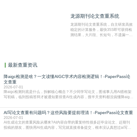
数量的互联网网页数据库组成，保证了
比对源的专业性和广泛性。采用多级指
纹对比技术结合深度语义发掘识别比
龙源期刊论文查重系统
龙源期刊论文查重系统
对，利用指纹索引快速而精准地在云检
测服务部署的论文数据资源库中找到所
龙源期刊论文查重系统，自主研发高效
有相似的片段，该项技术检测速度快、
稳定的计算服务，最快35S即可获得检
准确率高，市场反映良好。
测结果，大片段、长短句，不遗漏一处
相似，区分论文中的正确引用参考文
献。
最新查重资讯
降aigc检测是啥？一文读懂AIGC学术内容检测逻辑！-PaperPass论
文查重
2026-07-01
降aigc检测到底是什么，拆解核心概念？不少同学写论文，图省事儿用AI搭框架
写初稿，临到投稿答辩才被通知要排查AI生成内容，搜半天资料都没搞懂降aigc
检测是啥，还容易把它和普通论文查重混为一谈，最后踩了坑，耽误了进度。哪
怕是已经入行的科研人员，不少人也搞不清降aigc检测是啥，对相关要求摸不
AI写论文查重有问题吗？这些风险要提前理清！-PaperPass论文查重
准。其实，降aigc检测是伴随AIGC工具在学术领域普及诞生的新需求，核心是为
了满足现在高校、期刊对AI生
2026-07-01
AI生成论文的查重风险从哪来?AI内容自带的重复特性很多赶毕业论文、赶期刊
投稿的朋友，图快用AI生成内容，写完就直接准备提交，根本没认真想过ai写论
文查重有问题吗这个问题，直到出了问题才追悔莫及。其实AI生成内容本身，就