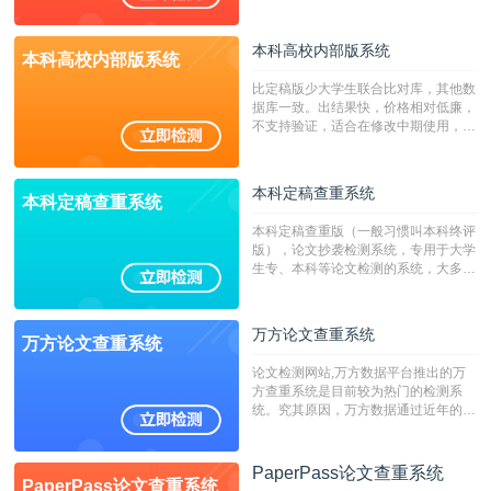
持PDF、网页格式，性价比高！
本科高校内部版系统
本科高校内部版系统
比定稿版少大学生联合比对库，其他数
据库一致。出结果快，价格相对低廉，
不支持验证，适合在修改中期使用，定
稿推荐PMLC。——不支持验证！！！
本科定稿查重系统
本科定稿查重系统
本科定稿查重版（一般习惯叫本科终评
版），论文抄袭检测系统，专用于大学
生专、本科等论文检测的系统，大多数
专、本科院校使用此检测系统。（限制
字符数6万）
万方论文查重系统
万方论文查重系统
论文检测网站,万方数据平台推出的万
方查重系统是目前较为热门的检测系
统。究其原因，万方数据通过近年的发
展，在高校中也确立了自己的相应地
位，特别是部分高校直接将其视为毕业
检测系统，其真实性和权威性无可厚
PaperPass论文查重系统
PaperPass论文查重系统
非。其次，相对于知网而言，万方检测