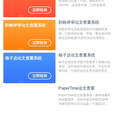
技有限公司旗下产品，网站诞生于
重的推荐系统。
2007年，运营多年来，已经发展成为
国内可信赖的中文原创性检查和预防剽
窃的在线网站。 系统采用自主研发的
动态指纹越级扫描检测技术，该项技术
职称评审论文查重系统
检测速度快、精度高，市场反映良好。
职称评审论文查重系统
职称评审论文检测系统针对编辑部来
稿，已发表的文献，学校、事业单位职
称论文的检测!大部分杂志社用的文献
抄袭检测系统。可检测抄袭与剽窃、伪
造、篡改、不当署名、一稿多投等学术
不端文献，学术不端论文查重可供期刊
格子达论文查重系统
编辑部检测来稿和已发表的文献,检测
格子达论文查重系统
结果和杂志社一致,已发表过的文章检
格子达依托学术期刊库收录了海量对比
测时注意填写第一作者,才能排除已发
资源，其中包括中国论文库、中文学术
表文献复制比。（限制字符数1万）
期刊库、中国学位论文库等国内齐全的
论文库以及数亿级网络资源，同时本地
资源库以每月100万篇的速度增加，是
目前中文文献资源涵盖全面的论文检测
PaperTime论文查重
PaperTime论文查重
系统，可检测中文、英文两种语言的论
文文本。
PaperTime论文查重系统，拥有海量的
对比数据库，总收录超过9000万的学
术期刊和学位论文以及一个超过10亿
数量的互联网网页数据库组成，保证了
比对源的专业性和广泛性。采用多级指