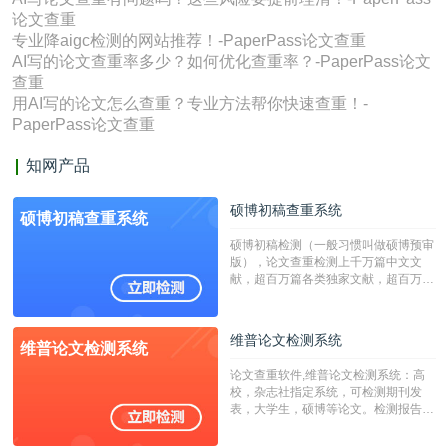
论文查重
专业降aigc检测的网站推荐！-PaperPass论文查重
AI写的论文查重率多少？如何优化查重率？-PaperPass论文
查重
用AI写的论文怎么查重？专业方法帮你快速查重！-
PaperPass论文查重
知网产品
硕博初稿查重系统
硕博初稿查重系统
硕博初稿检测（一般习惯叫做硕博预审
版），论文查重检测上千万篇中文文
献，超百万篇各类独家文献，超百万港
澳台地区学术文献过千万篇英文文献资
源，数亿个中英文互联网资源是全国高
校用来检测硕博论文的系统，检测范围
维普论文检测系统
维普论文检测系统
广，数据来源真实，检测算法合理!本
系统含有（学术库与源码库）。（限制
论文查重软件,维普论文检测系统：高
字符数30万）
校，杂志社指定系统，可检测期刊发
表，大学生，硕博等论文。检测报告支
持PDF、网页格式，性价比高！