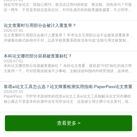
现在写毕业论文、投核心期刊，谁没试过用AI搭框架、整文献、润色语句？可最
近一两年，不管是高校还是杂志社，对AI生成内容的核查越收越紧，不少同学投
出去的文章直接因为AIGC占比过高被打回，还有人毕设差点因为这个过不了，
真的太亏。提前做AIGC检测，已经成了很多过来人交稿前必做的一步。为什么
论文查重时引用部分会被计入重复率？
AIGC检测成了论文答辩投稿前的必备项？可能还有不少人觉得，我就用AI搭了个
框架，内容都是自己写的，至于做AIG
2026-07-01
论文查重时引用部分会被计入重复率？ 学术论文引用部分会不会被算进重复率，
关键看你格式标得对不对，以及学校查重系统有没有勾选“去除引用文献复制
比”。如果格式完全规范，如正文引用句尾紧跟半角上标[1]，文末“参考文献”四字
独占一行，每条文献用[1][2]方括号编号、与正文一一对应，著录项符合GB/T
本科论文哪些部分容易被查重标红？
7714（作者、题名、刊名、年、卷期、页码齐全，标点用半角）；查重系统识别
成功后通常把这段标为引用，
2026-07-01
本科论文哪些部分容易被查重标红？ 本科论文查重，最容易“中招“标红的地方帮
大家捋一下，可对照着改能省不少事哈。文献综述和国内外研究现状，这块绝对
的重灾区。你介绍前人研究了啥、某个理论是谁提的，课本和往届论文里都有近
乎一模一样的话，你要是直接复制百度百科、教材或别人写好的综述段落，系统
靠谱ai论文工具怎么选？论文降重检测实用指南-PaperPass论文查重
一抓一个准，整段飘红。研究背景、意义和方法描述也是不可避免，比如“本文采
用问卷调查法““运用SPSS软件进行数据分
2026-07-01
PaperPass：守护学术原创性的优质ai论文工具ai论文工具能解决论文写作哪些
核心痛点不管是本科应届毕业生写毕业论文，还是硕士博士攒小论文发刊，或是
科研人员整理课题成果，都绕不开重复率核查、内容优化这两大难关。以前全靠
自己逐句读逐句改，熬好几个大夜不说，还经常改不到点上，交上去才发现重复
率超标，再返工太折腾。现在有了成熟的ai论文工具，这些痛点基本都能高效解
决。靠谱的ai论文工具，不止能帮你梳
查看更多 >