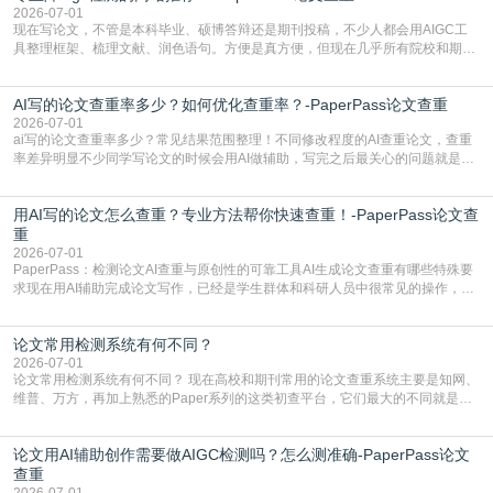
有的高频公共表述，甚至直接拼接已经公开
2026-07-01
现在写论文，不管是本科毕业、硕博答辩还是期刊投稿，不少人都会用AIGC工
具整理框架、梳理文献、润色语句。方便是真方便，但现在几乎所有院校和期刊
都要求排查论文中的AIGC生成内容，不符合规范的直接打回修改。自己瞎改三
五遍还是过不了预检测的大有人在，这时候，找到靠谱的降AIGC检测率的网
AI写的论文查重率多少？如何优化查重率？-PaperPass论文查重
站，就能少走好多弯路。PaperPass：守护学术原创性的智能伙伴AIGC生成内
容的学术合规痛点去年帮一个本科师弟改
2026-07-01
ai写的论文查重率多少？常见结果范围整理！不同修改程度的AI查重论文，查重
率差异明显不少同学写论文的时候会用AI做辅助，写完之后最关心的问题就是ai
写的论文查重率多少。很多人误以为AI生成的内容都是全新的，不会出现重复，
实际情况和大家想的不太一样。AI训练依赖海量公开学术文献、网络内容，生成
用AI写的论文怎么查重？专业方法帮你快速查重！-PaperPass论文查
内容本质是按照语义概率拼接已有内容，很容易和已发布的作品撞重复，甚至会
直接引用整段已有内容，所以查重率偏高是
重
2026-07-01
PaperPass：检测论文AI查重与原创性的可靠工具AI生成论文查重有哪些特殊要
求现在用AI辅助完成论文写作，已经是学生群体和科研人员中很常见的操作，不
管是搭建论文框架、梳理研究逻辑还是润色语言，不少人都会借助AI提高效率。
但很多人忽略了，AI生成的内容天生带有重复风险——训练AI的数据集本身就包
论文常用检测系统有何不同？
含大量已公开的学术内容、网络原创内容，AI输出内容时很容易无意识拼接出重
复片
2026-07-01
论文常用检测系统有何不同？ 现在高校和期刊常用的论文查重系统主要是知网、
维普、万方，再加上熟悉的Paper系列的这类初查平台，它们最大的不同就是数
据库大小、算法严格度和适用场景，弄明白区别你就不会乱花冤枉钱也不会被初
查数值误导。知网（CNKI）是学校定稿检测的绝对主流。本科用PMLC，含大学
论文用AI辅助创作需要做AIGC检测吗？怎么测准确-PaperPass论文
生联合比对库，能比历届学长论文，硕博用VIP/TMLC，含学术论文联合比对
库，期刊投稿用AMLMC/SML
查重
2026-07-01