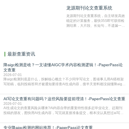
纹对比技术结合深度语义发掘识别比
龙源期刊论文查重系统
龙源期刊论文查重系统
对，利用指纹索引快速而精准地在云检
测服务部署的论文数据资源库中找到所
龙源期刊论文查重系统，自主研发高效
有相似的片段，该项技术检测速度快、
稳定的计算服务，最快35S即可获得检
准确率高，市场反映良好。
测结果，大片段、长短句，不遗漏一处
相似，区分论文中的正确引用参考文
献。
最新查重资讯
降aigc检测是啥？一文读懂AIGC学术内容检测逻辑！-PaperPass论
文查重
2026-07-01
降aigc检测到底是什么，拆解核心概念？不少同学写论文，图省事儿用AI搭框架
写初稿，临到投稿答辩才被通知要排查AI生成内容，搜半天资料都没搞懂降aigc
检测是啥，还容易把它和普通论文查重混为一谈，最后踩了坑，耽误了进度。哪
怕是已经入行的科研人员，不少人也搞不清降aigc检测是啥，对相关要求摸不
AI写论文查重有问题吗？这些风险要提前理清！-PaperPass论文查重
准。其实，降aigc检测是伴随AIGC工具在学术领域普及诞生的新需求，核心是为
了满足现在高校、期刊对AI生
2026-07-01
AI生成论文的查重风险从哪来?AI内容自带的重复特性很多赶毕业论文、赶期刊
投稿的朋友，图快用AI生成内容，写完就直接准备提交，根本没认真想过ai写论
文查重有问题吗这个问题，直到出了问题才追悔莫及。其实AI生成内容本身，就
自带不可忽视的查重风险。AI训练依赖海量公开的文本数据，生成内容本质是基
专业降aigc检测的网站推荐！-PaperPass论文查重
于训练数据的概率拼接，不是从零开始的原创创作。生成过程中，很容易复用已