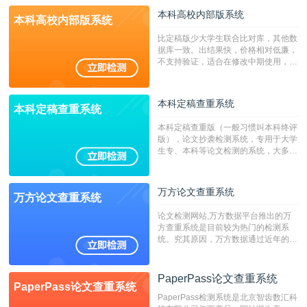
本科高校内部版系统
本科高校内部版系统
比定稿版少大学生联合比对库，其他数
据库一致。出结果快，价格相对低廉，
不支持验证，适合在修改中期使用，定
稿推荐PMLC。——不支持验证！！！
本科定稿查重系统
本科定稿查重系统
本科定稿查重版（一般习惯叫本科终评
版），论文抄袭检测系统，专用于大学
生专、本科等论文检测的系统，大多数
专、本科院校使用此检测系统。（限制
字符数6万）
万方论文查重系统
万方论文查重系统
论文检测网站,万方数据平台推出的万
方查重系统是目前较为热门的检测系
统。究其原因，万方数据通过近年的发
展，在高校中也确立了自己的相应地
位，特别是部分高校直接将其视为毕业
检测系统，其真实性和权威性无可厚
PaperPass论文查重系统
PaperPass论文查重系统
非。其次，相对于知网而言，万方检测
PaperPass检测系统是北京智齿数汇科
费用少，上手容易，是学生初次论文查