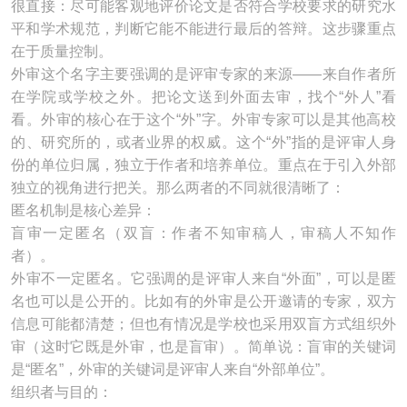
很直接：尽可能客观地评价论文是否符合学校要求的研究水
平和学术规范，判断它能不能进行最后的答辩。这步骤重点
在于质量控制。
外审这个名字主要强调的是评审专家的来源——来自作者所
在学院或学校之外。把论文送到外面去审，找个“外人”看
看。外审的核心在于这个“外”字。外审专家可以是其他高校
的、研究所的，或者业界的权威。这个“外”指的是评审人身
份的单位归属，独立于作者和培养单位。重点在于引入外部
独立的视角进行把关。那么两者的不同就很清晰了：
匿名机制是核心差异：
盲审一定匿名（双盲：作者不知审稿人，审稿人不知作
者）。
外审不一定匿名。它强调的是评审人来自“外面”，可以是匿
名也可以是公开的。比如有的外审是公开邀请的专家，双方
信息可能都清楚；但也有情况是学校也采用双盲方式组织外
审（这时它既是外审，也是盲审）。简单说：盲审的关键词
是“匿名”，外审的关键词是评审人来自“外部单位”。
组织者与目的：