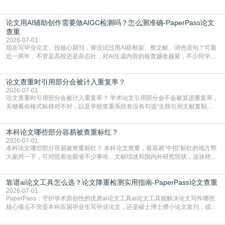
据库大小、算法严格度和适用场景，弄明白区别你就不会乱花冤枉钱也不会被初
查数值误导。知网（CNKI）是学校定稿检测的绝对主流。本科用PMLC，含大学
论文用AI辅助创作需要做AIGC检测吗？怎么测准确-PaperPass论文
生联合比对库，能比历届学长论文，硕博用VIP/TMLC，含学术论文联合比对
库，期刊投稿用AMLMC/SML
查重
2026-07-01
现在写毕业论文、投核心期刊，谁没试过用AI搭框架、整文献、润色语句？可最
近一两年，不管是高校还是杂志社，对AI生成内容的核查越收越紧，不少同学投
出去的文章直接因为AIGC占比过高被打回，还有人毕设差点因为这个过不了，
真的太亏。提前做AIGC检测，已经成了很多过来人交稿前必做的一步。为什么
论文查重时引用部分会被计入重复率？
AIGC检测成了论文答辩投稿前的必备项？可能还有不少人觉得，我就用AI搭了个
框架，内容都是自己写的，至于做AIG
2026-07-01
论文查重时引用部分会被计入重复率？ 学术论文引用部分会不会被算进重复率，
关键看你格式标得对不对，以及学校查重系统有没有勾选“去除引用文献复制
比”。如果格式完全规范，如正文引用句尾紧跟半角上标[1]，文末“参考文献”四字
独占一行，每条文献用[1][2]方括号编号、与正文一一对应，著录项符合GB/T
本科论文哪些部分容易被查重标红？
7714（作者、题名、刊名、年、卷期、页码齐全，标点用半角）；查重系统识别
成功后通常把这段标为引用，
2026-07-01
本科论文哪些部分容易被查重标红？ 本科论文查重，最容易“中招“标红的地方帮
大家捋一下，可对照着改能省不少事哈。文献综述和国内外研究现状，这块绝对
的重灾区。你介绍前人研究了啥、某个理论是谁提的，课本和往届论文里都有近
乎一模一样的话，你要是直接复制百度百科、教材或别人写好的综述段落，系统
靠谱ai论文工具怎么选？论文降重检测实用指南-PaperPass论文查重
一抓一个准，整段飘红。研究背景、意义和方法描述也是不可避免，比如“本文采
用问卷调查法““运用SPSS软件进行数据分
2026-07-01
PaperPass：守护学术原创性的优质ai论文工具ai论文工具能解决论文写作哪些
核心痛点不管是本科应届毕业生写毕业论文，还是硕士博士攒小论文发刊，或是
科研人员整理课题成果，都绕不开重复率核查、内容优化这两大难关。以前全靠
自己逐句读逐句改，熬好几个大夜不说，还经常改不到点上，交上去才发现重复