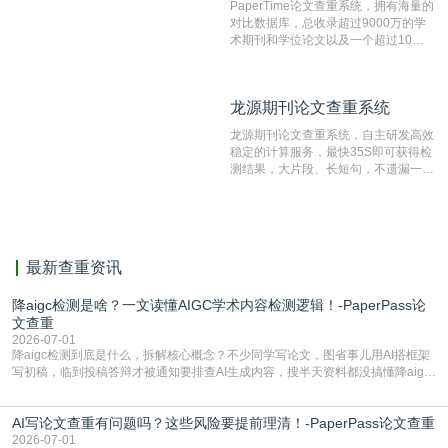
PaperTime论文查重系统，拥有海量的
对比数据库，总收录超过9000万的学
术期刊和学位论文以及一个超过10亿
数量的互联网网页数据库组成，保证了
比对源的专业性和广泛性。采用多级指
纹对比技术结合深度语义发掘识别比
龙源期刊论文查重系统
龙源期刊论文查重系统
对，利用指纹索引快速而精准地在云检
测服务部署的论文数据资源库中找到所
龙源期刊论文查重系统，自主研发高效
有相似的片段，该项技术检测速度快、
稳定的计算服务，最快35S即可获得检
准确率高，市场反映良好。
测结果，大片段、长短句，不遗漏一处
相似，区分论文中的正确引用参考文
献。
最新查重资讯
降aigc检测是啥？一文读懂AIGC学术内容检测逻辑！-PaperPass论
文查重
2026-07-01
降aigc检测到底是什么，拆解核心概念？不少同学写论文，图省事儿用AI搭框架
写初稿，临到投稿答辩才被通知要排查AI生成内容，搜半天资料都没搞懂降aigc
检测是啥，还容易把它和普通论文查重混为一谈，最后踩了坑，耽误了进度。哪
怕是已经入行的科研人员，不少人也搞不清降aigc检测是啥，对相关要求摸不
AI写论文查重有问题吗？这些风险要提前理清！-PaperPass论文查重
准。其实，降aigc检测是伴随AIGC工具在学术领域普及诞生的新需求，核心是为
了满足现在高校、期刊对AI生
2026-07-01