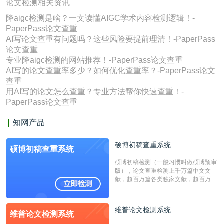
论文检测相关资讯
降aigc检测是啥？一文读懂AIGC学术内容检测逻辑！-
PaperPass论文查重
AI写论文查重有问题吗？这些风险要提前理清！-PaperPass
论文查重
专业降aigc检测的网站推荐！-PaperPass论文查重
AI写的论文查重率多少？如何优化查重率？-PaperPass论文
查重
用AI写的论文怎么查重？专业方法帮你快速查重！-
PaperPass论文查重
知网产品
硕博初稿查重系统
硕博初稿查重系统
硕博初稿检测（一般习惯叫做硕博预审
版），论文查重检测上千万篇中文文
献，超百万篇各类独家文献，超百万港
澳台地区学术文献过千万篇英文文献资
源，数亿个中英文互联网资源是全国高
校用来检测硕博论文的系统，检测范围
维普论文检测系统
维普论文检测系统
广，数据来源真实，检测算法合理!本
系统含有（学术库与源码库）。（限制