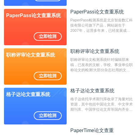
位，特别是部分高校直接将其视为毕业
检测系统，其真实性和权威性无可厚
PaperPass论文查重系统
PaperPass论文查重系统
非。其次，相对于知网而言，万方检测
PaperPass检测系统是北京智齿数汇科
费用少，上手容易，是学生初次论文查
技有限公司旗下产品，网站诞生于
重的推荐系统。
2007年，运营多年来，已经发展成为
国内可信赖的中文原创性检查和预防剽
窃的在线网站。 系统采用自主研发的
动态指纹越级扫描检测技术，该项技术
职称评审论文查重系统
检测速度快、精度高，市场反映良好。
职称评审论文查重系统
职称评审论文检测系统针对编辑部来
稿，已发表的文献，学校、事业单位职
称论文的检测!大部分杂志社用的文献
抄袭检测系统。可检测抄袭与剽窃、伪
造、篡改、不当署名、一稿多投等学术
不端文献，学术不端论文查重可供期刊
格子达论文查重系统
编辑部检测来稿和已发表的文献,检测
格子达论文查重系统
结果和杂志社一致,已发表过的文章检
格子达依托学术期刊库收录了海量对比
测时注意填写第一作者,才能排除已发
资源，其中包括中国论文库、中文学术
表文献复制比。（限制字符数1万）
期刊库、中国学位论文库等国内齐全的
论文库以及数亿级网络资源，同时本地
资源库以每月100万篇的速度增加，是
目前中文文献资源涵盖全面的论文检测
PaperTime论文查重
PaperTime论文查重
系统，可检测中文、英文两种语言的论
文文本。