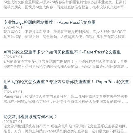
AI生成论文的查重风险从哪来?AI内容自带的重复特性很多赶毕业论文、赶期刊
投稿的朋友，图快用AI生成内容，写完就直接准备提交，根本没认真想过ai写论
文查重有问题吗这个问题，直到出了问题才追悔莫及。其实AI生成内容本身，就
自带不可忽视的查重风险。AI训练依赖海量公开的文本数据，生成内容本质是基
专业降aigc检测的网站推荐！-PaperPass论文查重
于训练数据的概率拼接，不是从零开始的原创创作。生成过程中，很容易复用已
有的高频公共表述，甚至直接拼接已经公开
2026-07-01
现在写论文，不管是本科毕业、硕博答辩还是期刊投稿，不少人都会用AIGC工
具整理框架、梳理文献、润色语句。方便是真方便，但现在几乎所有院校和期刊
都要求排查论文中的AIGC生成内容，不符合规范的直接打回修改。自己瞎改三
五遍还是过不了预检测的大有人在，这时候，找到靠谱的降AIGC检测率的网
AI写的论文查重率多少？如何优化查重率？-PaperPass论文查重
站，就能少走好多弯路。PaperPass：守护学术原创性的智能伙伴AIGC生成内
容的学术合规痛点去年帮一个本科师弟改
2026-07-01
ai写的论文查重率多少？常见结果范围整理！不同修改程度的AI查重论文，查重
率差异明显不少同学写论文的时候会用AI做辅助，写完之后最关心的问题就是ai
写的论文查重率多少。很多人误以为AI生成的内容都是全新的，不会出现重复，
实际情况和大家想的不太一样。AI训练依赖海量公开学术文献、网络内容，生成
用AI写的论文怎么查重？专业方法帮你快速查重！-PaperPass论文查
内容本质是按照语义概率拼接已有内容，很容易和已发布的作品撞重复，甚至会
直接引用整段已有内容，所以查重率偏高是
重
2026-07-01
PaperPass：检测论文AI查重与原创性的可靠工具AI生成论文查重有哪些特殊要
求现在用AI辅助完成论文写作，已经是学生群体和科研人员中很常见的操作，不
管是搭建论文框架、梳理研究逻辑还是润色语言，不少人都会借助AI提高效率。
但很多人忽略了，AI生成的内容天生带有重复风险——训练AI的数据集本身就包
论文常用检测系统有何不同？
含大量已公开的学术内容、网络原创内容，AI输出内容时很容易无意识拼接出重
复片
2026-07-01
论文常用检测系统有何不同？ 现在高校和期刊常用的论文查重系统主要是知网、
维普、万方，再加上熟悉的Paper系列的这类初查平台，它们最大的不同就是数