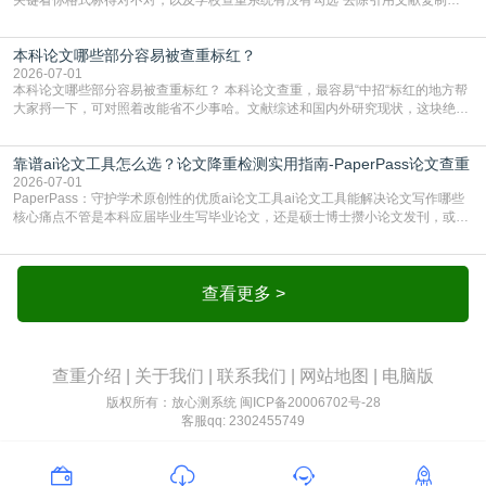
比”。如果格式完全规范，如正文引用句尾紧跟半角上标[1]，文末“参考文献”四字
独占一行，每条文献用[1][2]方括号编号、与正文一一对应，著录项符合GB/T
本科论文哪些部分容易被查重标红？
7714（作者、题名、刊名、年、卷期、页码齐全，标点用半角）；查重系统识别
成功后通常把这段标为引用，
2026-07-01
本科论文哪些部分容易被查重标红？ 本科论文查重，最容易“中招“标红的地方帮
大家捋一下，可对照着改能省不少事哈。文献综述和国内外研究现状，这块绝对
的重灾区。你介绍前人研究了啥、某个理论是谁提的，课本和往届论文里都有近
乎一模一样的话，你要是直接复制百度百科、教材或别人写好的综述段落，系统
靠谱ai论文工具怎么选？论文降重检测实用指南-PaperPass论文查重
一抓一个准，整段飘红。研究背景、意义和方法描述也是不可避免，比如“本文采
用问卷调查法““运用SPSS软件进行数据分
2026-07-01
PaperPass：守护学术原创性的优质ai论文工具ai论文工具能解决论文写作哪些
核心痛点不管是本科应届毕业生写毕业论文，还是硕士博士攒小论文发刊，或是
科研人员整理课题成果，都绕不开重复率核查、内容优化这两大难关。以前全靠
自己逐句读逐句改，熬好几个大夜不说，还经常改不到点上，交上去才发现重复
率超标，再返工太折腾。现在有了成熟的ai论文工具，这些痛点基本都能高效解
决。靠谱的ai论文工具，不止能帮你梳
查看更多 >
查重介绍
|
关于我们
|
联系我们
|
网站地图
|
电脑版
版权所有：放心测系统
闽ICP备20006702号-28
客服qq: 2302455749