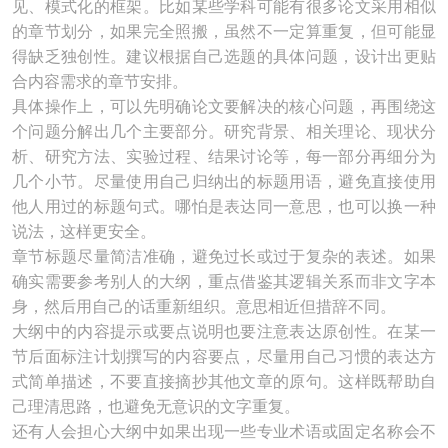
见、模式化的框架。比如某些学科可能有很多论文采用相似
的章节划分，如果完全照搬，虽然不一定算重复，但可能显
得缺乏独创性。建议根据自己选题的具体问题，设计出更贴
合内容需求的章节安排。
具体操作上，可以先明确论文要解决的核心问题，再围绕这
个问题分解出几个主要部分。研究背景、相关理论、现状分
析、研究方法、实验过程、结果讨论等，每一部分再细分为
几个小节。尽量使用自己归纳出的标题用语，避免直接使用
他人用过的标题句式。哪怕是表达同一意思，也可以换一种
说法，这样更安全。
章节标题尽量简洁准确，避免过长或过于复杂的表述。如果
确实需要参考别人的大纲，重点借鉴其逻辑关系而非文字本
身，然后用自己的话重新组织。意思相近但措辞不同。
大纲中的内容提示或要点说明也要注意表达原创性。在某一
节后面标注计划撰写的内容要点，尽量用自己习惯的表达方
式简单描述，不要直接摘抄其他文章的原句。这样既帮助自
己理清思路，也避免无意识的文字重复。
还有人会担心大纲中如果出现一些专业术语或固定名称会不