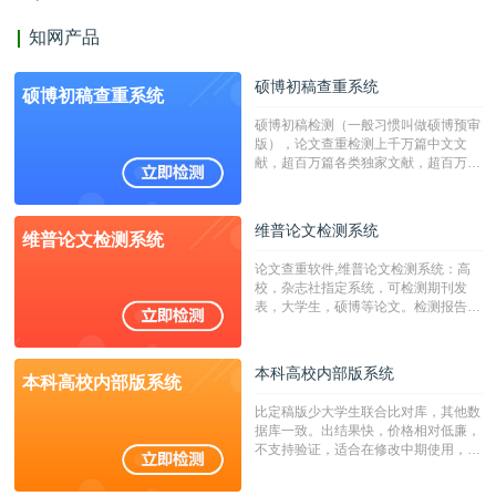
知网产品
硕博初稿查重系统
硕博初稿查重系统
硕博初稿检测（一般习惯叫做硕博预审
版），论文查重检测上千万篇中文文
献，超百万篇各类独家文献，超百万港
澳台地区学术文献过千万篇英文文献资
源，数亿个中英文互联网资源是全国高
校用来检测硕博论文的系统，检测范围
维普论文检测系统
维普论文检测系统
广，数据来源真实，检测算法合理!本
系统含有（学术库与源码库）。（限制
论文查重软件,维普论文检测系统：高
字符数30万）
校，杂志社指定系统，可检测期刊发
表，大学生，硕博等论文。检测报告支
持PDF、网页格式，性价比高！
本科高校内部版系统
本科高校内部版系统
比定稿版少大学生联合比对库，其他数
据库一致。出结果快，价格相对低廉，
不支持验证，适合在修改中期使用，定
稿推荐PMLC。——不支持验证！！！