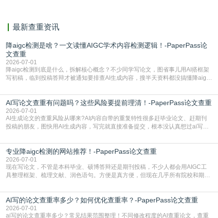
最新查重资讯
降aigc检测是啥？一文读懂AIGC学术内容检测逻辑！-PaperPass论
文查重
2026-07-01
降aigc检测到底是什么，拆解核心概念？不少同学写论文，图省事儿用AI搭框架
写初稿，临到投稿答辩才被通知要排查AI生成内容，搜半天资料都没搞懂降aigc
检测是啥，还容易把它和普通论文查重混为一谈，最后踩了坑，耽误了进度。哪
怕是已经入行的科研人员，不少人也搞不清降aigc检测是啥，对相关要求摸不
AI写论文查重有问题吗？这些风险要提前理清！-PaperPass论文查重
准。其实，降aigc检测是伴随AIGC工具在学术领域普及诞生的新需求，核心是为
了满足现在高校、期刊对AI生
2026-07-01
AI生成论文的查重风险从哪来?AI内容自带的重复特性很多赶毕业论文、赶期刊
投稿的朋友，图快用AI生成内容，写完就直接准备提交，根本没认真想过ai写论
文查重有问题吗这个问题，直到出了问题才追悔莫及。其实AI生成内容本身，就
自带不可忽视的查重风险。AI训练依赖海量公开的文本数据，生成内容本质是基
专业降aigc检测的网站推荐！-PaperPass论文查重
于训练数据的概率拼接，不是从零开始的原创创作。生成过程中，很容易复用已
有的高频公共表述，甚至直接拼接已经公开
2026-07-01
现在写论文，不管是本科毕业、硕博答辩还是期刊投稿，不少人都会用AIGC工
具整理框架、梳理文献、润色语句。方便是真方便，但现在几乎所有院校和期刊
都要求排查论文中的AIGC生成内容，不符合规范的直接打回修改。自己瞎改三
五遍还是过不了预检测的大有人在，这时候，找到靠谱的降AIGC检测率的网
AI写的论文查重率多少？如何优化查重率？-PaperPass论文查重
站，就能少走好多弯路。PaperPass：守护学术原创性的智能伙伴AIGC生成内
容的学术合规痛点去年帮一个本科师弟改
2026-07-01
ai写的论文查重率多少？常见结果范围整理！不同修改程度的AI查重论文，查重