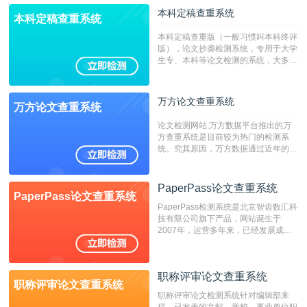
本科定稿查重系统
本科定稿查重系统
本科定稿查重版（一般习惯叫本科终评
版），论文抄袭检测系统，专用于大学
生专、本科等论文检测的系统，大多数
专、本科院校使用此检测系统。（限制
字符数6万）
万方论文查重系统
万方论文查重系统
论文检测网站,万方数据平台推出的万
方查重系统是目前较为热门的检测系
统。究其原因，万方数据通过近年的发
展，在高校中也确立了自己的相应地
位，特别是部分高校直接将其视为毕业
检测系统，其真实性和权威性无可厚
PaperPass论文查重系统
PaperPass论文查重系统
非。其次，相对于知网而言，万方检测
PaperPass检测系统是北京智齿数汇科
费用少，上手容易，是学生初次论文查
技有限公司旗下产品，网站诞生于
重的推荐系统。
2007年，运营多年来，已经发展成为
国内可信赖的中文原创性检查和预防剽
窃的在线网站。 系统采用自主研发的
动态指纹越级扫描检测技术，该项技术
职称评审论文查重系统
检测速度快、精度高，市场反映良好。
职称评审论文查重系统
职称评审论文检测系统针对编辑部来
稿，已发表的文献，学校、事业单位职