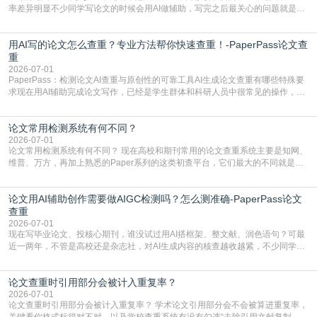
率差异明显不少同学写论文的时候会用AI做辅助，写完之后最关心的问题就是ai
写的论文查重率多少。很多人误以为AI生成的内容都是全新的，不会出现重复，
实际情况和大家想的不太一样。AI训练依赖海量公开学术文献、网络内容，生成
用AI写的论文怎么查重？专业方法帮你快速查重！-PaperPass论文查
内容本质是按照语义概率拼接已有内容，很容易和已发布的作品撞重复，甚至会
直接引用整段已有内容，所以查重率偏高是
重
2026-07-01
PaperPass：检测论文AI查重与原创性的可靠工具AI生成论文查重有哪些特殊要
求现在用AI辅助完成论文写作，已经是学生群体和科研人员中很常见的操作，不
管是搭建论文框架、梳理研究逻辑还是润色语言，不少人都会借助AI提高效率。
但很多人忽略了，AI生成的内容天生带有重复风险——训练AI的数据集本身就包
论文常用检测系统有何不同？
含大量已公开的学术内容、网络原创内容，AI输出内容时很容易无意识拼接出重
复片
2026-07-01
论文常用检测系统有何不同？ 现在高校和期刊常用的论文查重系统主要是知网、
维普、万方，再加上熟悉的Paper系列的这类初查平台，它们最大的不同就是数
据库大小、算法严格度和适用场景，弄明白区别你就不会乱花冤枉钱也不会被初
查数值误导。知网（CNKI）是学校定稿检测的绝对主流。本科用PMLC，含大学
论文用AI辅助创作需要做AIGC检测吗？怎么测准确-PaperPass论文
生联合比对库，能比历届学长论文，硕博用VIP/TMLC，含学术论文联合比对
库，期刊投稿用AMLMC/SML
查重
2026-07-01
现在写毕业论文、投核心期刊，谁没试过用AI搭框架、整文献、润色语句？可最
近一两年，不管是高校还是杂志社，对AI生成内容的核查越收越紧，不少同学投
出去的文章直接因为AIGC占比过高被打回，还有人毕设差点因为这个过不了，
真的太亏。提前做AIGC检测，已经成了很多过来人交稿前必做的一步。为什么
论文查重时引用部分会被计入重复率？
AIGC检测成了论文答辩投稿前的必备项？可能还有不少人觉得，我就用AI搭了个
框架，内容都是自己写的，至于做AIG
2026-07-01
论文查重时引用部分会被计入重复率？ 学术论文引用部分会不会被算进重复率，
关键看你格式标得对不对，以及学校查重系统有没有勾选“去除引用文献复制