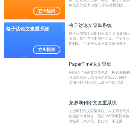
称论文的检测!大部分杂志社用的文献
抄袭检测系统。可检测抄袭与剽窃、伪
造、篡改、不当署名、一稿多投等学术
不端文献，学术不端论文查重可供期刊
格子达论文查重系统
编辑部检测来稿和已发表的文献,检测
格子达论文查重系统
结果和杂志社一致,已发表过的文章检
格子达依托学术期刊库收录了海量对比
测时注意填写第一作者,才能排除已发
资源，其中包括中国论文库、中文学术
表文献复制比。（限制字符数1万）
期刊库、中国学位论文库等国内齐全的
论文库以及数亿级网络资源，同时本地
资源库以每月100万篇的速度增加，是
目前中文文献资源涵盖全面的论文检测
PaperTime论文查重
PaperTime论文查重
系统，可检测中文、英文两种语言的论
文文本。
PaperTime论文查重系统，拥有海量的
对比数据库，总收录超过9000万的学
术期刊和学位论文以及一个超过10亿
数量的互联网网页数据库组成，保证了
比对源的专业性和广泛性。采用多级指
纹对比技术结合深度语义发掘识别比
龙源期刊论文查重系统
龙源期刊论文查重系统
对，利用指纹索引快速而精准地在云检
测服务部署的论文数据资源库中找到所
龙源期刊论文查重系统，自主研发高效
有相似的片段，该项技术检测速度快、
稳定的计算服务，最快35S即可获得检
准确率高，市场反映良好。
测结果，大片段、长短句，不遗漏一处
相似，区分论文中的正确引用参考文
献。