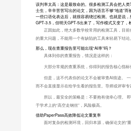
误判率太高：这是最致命的。很多检测工具会把人类
士生，辛辛苦苦写出的论文，因为语言不够“地道”而被判为A
一些口语化表达后，就很容易绕过检测。也就是说，
GPT-3.5，但明天GPT-5出来了，写作模式又变
正因如此，绝大多数学校常用的检测工具，目前仍
的重大问题，不能用一个有缺陷的工具来轻易下结论
那么，现在查重报告里可能出现“AI率”吗？
具体到你的查重报告，情况是这样的：
大部分常规的查重系统，你得到的报告核心指标依然
但是，这不代表你的论文不会被审查AI痕迹。 
而不会直接显示在给学生看的报告里。导师或评审专家
所以，最安全的策略是：不要抱有侥幸心理。 即
于学术上的“高空走钢丝”，风险极高。
借助PaperPass高效降低论文重复率
面对复杂的检测环境，回归本源，确保论文的“重复