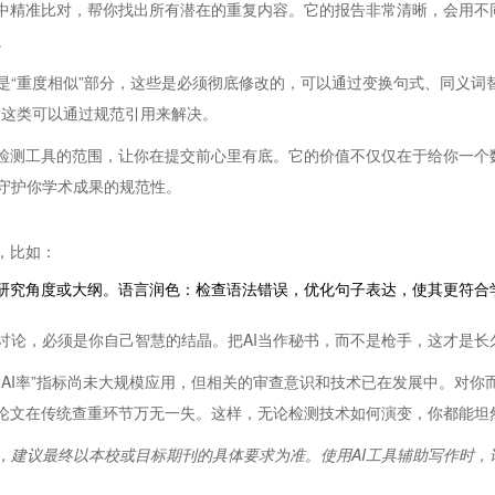
据资源中精准比对，帮你找出所有潜在的重复内容。它的报告非常清晰，会用
。
是“重度相似”部分，这些是必须彻底修改的，可以通过变换句式、同义词
，这类可以通过规范引用来解决。
校常用检测工具的范围，让你在提交前心里有底。它的价值不仅仅在于给你一
守护你学术成果的规范性。
，比如：
些研究角度或大纲。语言润色：检查语法错误，优化句子表达，使其更符合
讨论，必须是你自己智慧的结晶。把AI当作秘书，而不是枪手，这才是长
“AI率”指标尚未大规模应用，但相关的审查意识和技术已在发展中。对
，确保论文在传统查重环节万无一失。这样，无论检测技术如何演变，你都能坦
，建议最终以本校或目标期刊的具体要求为准。使用AI工具辅助写作时，