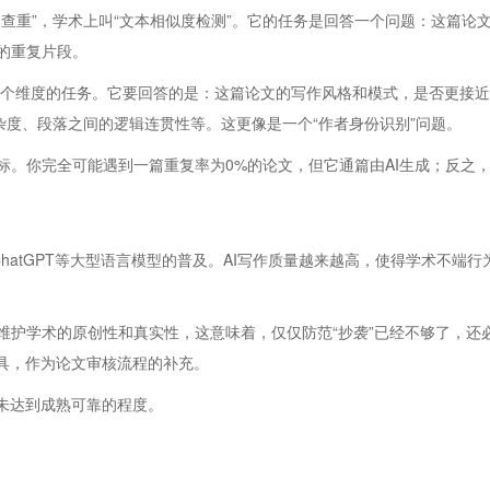
查重”，学术上叫“文本相似度检测”。它的任务是回答一个问题：这篇论
的重复片段。
，是另一个维度的任务。它要回答的是：这篇论文的写作风格和模式，是否更
杂度、段落之间的逻辑连贯性等。这更像是一个“作者身份识别”问题。
标。你完全可能遇到一篇重复率为0%的论文，但它通篇由AI生成；反之
ChatGPT等大型语言模型的普及。AI写作质量越来越高，使得学术不端
护学术的原创性和真实性，这意味着，仅仅防范“抄袭”已经不够了，还必
工具，作为论文审核流程的补充。
未达到成熟可靠的程度。