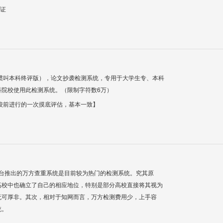
验证
惯叫本科终评版），论文抄袭检测系统，专用于大学生专、本科
科院校使用此检测系统。（限制字符数6万）
校前进行的一次摸底评估，基本一致】
平台推出的万方查重系统是目前较为热门的检测系统。究其原
高校中也确立了自己的相应地位，特别是部分高校直接将其视为
无可厚非。其次，相对于知网而言，万方检测费用少，上手容
统。