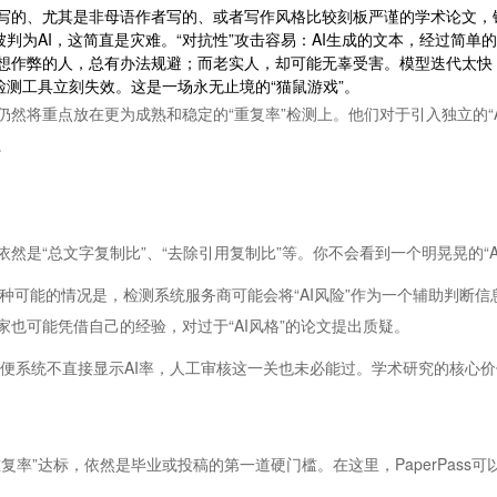
写的、尤其是非母语作者写的、或者写作风格比较刻板严谨的学术论文，错
I，这简直是灾难。“对抗性”攻击容易：AI生成的文本，经过简单的 paraphr
想作弊的人，总有办法规避；而老实人，却可能无辜受害。模型迭代太快：
了，检测工具立刻失效。这是一场永无止境的“猫鼠游戏”。
然将重点放在更为成熟和稳定的“重复率”检测上。他们对于引入独立的“
。
是“总文字复制比”、“去除引用复制比”等。你不会看到一个明晃晃的“A
一种可能的情况是，检测系统服务商可能会将“AI风险”作为一个辅助判断
也可能凭借自己的经验，对过于“AI风格”的论文提出质疑。
便系统不直接显示AI率，人工审核这一关也未必能过。学术研究的核心价
率”达标，依然是毕业或投稿的第一道硬门槛。在这里，PaperPass