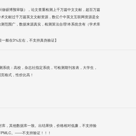
叫做硕博预审版），论文查重检测上千万篇中文文献，超百万篇
学术文献过千万篇英文文献资源，数亿个中英文互联网资源是全
测范围广，数据来源真实，检测算法合理!本系统含有（学术库
差一般在3%左右，不支持真伪验证】
检测系统：高校，杂志社指定系统，可检测期刊发表，大学生，
网页格式，性价比高！
对库，其他数据库一致。出结果快，价格相对低廉，不支持验
PMLC。——不支持验证！！！