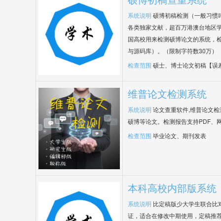
系统说明
硕博初稿检测（一般习惯
各类独家文献，超百万港澳台地区
国高校用来检测硕博论文的系统，检
与源码库）。（限制字符数30万）
检查范围
硕士、博士论文初稿【误
维普论文检测系统
系统说明
论文查重软件,维普论文
硕博等论文。检测报告支持PDF、
检查范围
毕业论文、期刊发表
本科高校内部版系统
系统说明
比定稿版少大学生联合比
证，适合在修改中期使用，定稿推荐