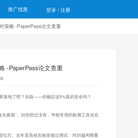
推广优惠
登录
注册
/
 -PaperPass论文查重
PaperPass论文查重
5
总算落地了吧？别急——你确定这5%真的安全吗？
改头换面”。但你想过没有，学校常用的检测工具也在
红灯。去年某高校实验室做过测试：对20篇AI降重