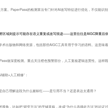
方案。PaperPass的检测算法专门针对AI改写特征进行优化，不仅能
区域则提示可能存在语义重复或改写痕迹——这里往往是AIGC降重后依
收录学术出版物和网络资源，包括那些AIGC工具常用于学习的语料。这意味
erPass做深度检测。重点关注橙色预警部分，人工复核逻辑连贯性。这样
I辅助+人工精修”：
而是自己理解这段为什么被标红——是引用不当？还是表达太通用？
述视角，比如把“研究方法”的平铺直叙，改成“为什么选择此方法”的论证