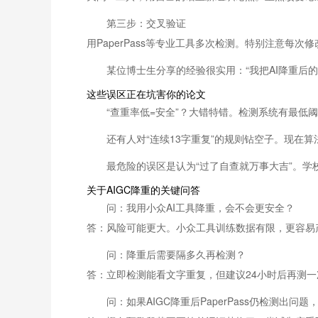
第三步：交叉验证
用PaperPass等专业工具多次检测。特别注意每
某位博士生分享的经验很实用：“我把AI降重
这些误区正在坑害你的论文
“查重率低=安全”？大错特错。检测系统有最
还有人对“连续13字重复”的规则钻空子。现在
最危险的误区是认为“过了自查就万事大吉”。学
关于AIGC降重的关键问答
问：我用小众AI工具降重，会不会更安全？
答：风险可能更大。小众工具训练数据有限，更容易
问：降重后需要隔多久再检测？
答：立即检测能看文字重复，但建议24小时后再测
问：如果AIGC降重后PaperPass仍检测出问