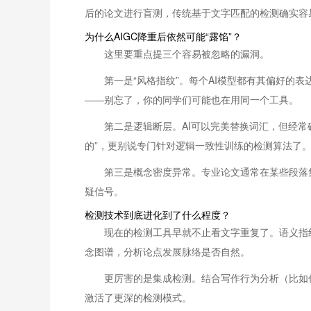
后的论文进行盲测，传统基于文字匹配的检测确实容
为什么AIGC降重后依然可能“露馅”？
这里要重点提三个容易被忽略的漏洞。
第一是“风格指纹”。每个AI模型都有其偏好
——别忘了，你的同学们可能也在用同一个工具。
第二是逻辑断层。AI可以完美替换词汇，但经
的”，更别说专门针对逻辑一致性训练的检测算法了
第三是概念密度异常。专业论文通常在某些段落
疑信号。
检测技术到底进化到了什么程度？
现在的检测工具早就不止看文字重复了。语义指纹分析
念图谱，分析论点发展脉络是否自然。
更厉害的是集成检测。结合写作行为分析（比如
激活了更深的检测模式。