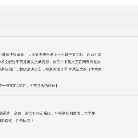
叫做硕博预审版），论文查重检测上千万篇中文文献，超百万篇
学术文献过千万篇英文文献资源，数亿个中英文互联网资源是全
测范围广，数据来源真实，检测算法合理!本系统含有（学术库
差一般在3%左右，不支持真伪验证】
检测系统：高校，杂志社指定系统，可检测期刊发表，大学生，
网页格式，性价比高！