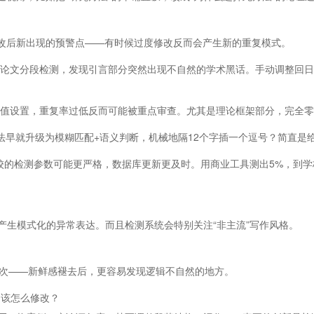
次修改后新出现的预警点——有时候过度修改反而会产生新的重复模式。
后的论文分段检测，发现引言部分突然出现不自然的学术黑话。手动调整回日
低阈值设置，重复率过低反而可能被重点审查。尤其是理论框架部分，完全
算法早就升级为模糊匹配+语义判断，机械地隔12个字插一个逗号？简直是给
校的检测参数可能更严格，数据库更新更及时。用商业工具测出5%，到学
产生模式化的异常表达。而且检测系统会特别关注“非主流”写作风格。
一次——新鲜感褪去后，更容易发现逻辑不自然的地方。
题，该怎么修改？