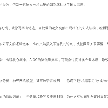
易失效，但新一代语义分析系统的识别率达到了惊人高度。
的表达习惯，就像写字有笔迹。当批量的论文突然出现相似的句式结构，检
常破坏原文的逻辑链条。比如突然插入不连贯的论点，或把因果关系弄混。
。
集中出现核心概念。AIGC为降低重复率，可能会过度替换专业术语，导
、神经网络模型、甚至跨语言检测——你说它把“机器学习”改成“machin
你的修改记录）、元数据校验等多维度判断。为什么有些同学自查时重复