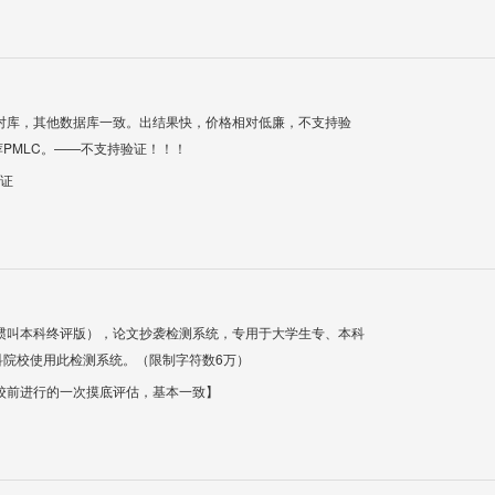
对库，其他数据库一致。出结果快，价格相对低廉，不支持验
PMLC。——不支持验证！！！
验证
惯叫本科终评版），论文抄袭检测系统，专用于大学生专、本科
科院校使用此检测系统。（限制字符数6万）
校前进行的一次摸底评估，基本一致】