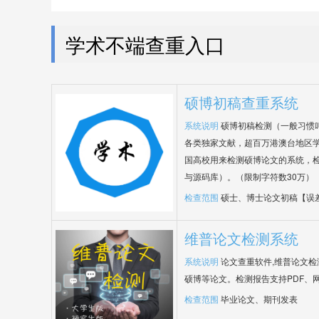
学术不端查重入口
硕博初稿查重系统
系统说明
硕博初稿检测（一般习惯
各类独家文献，超百万港澳台地区
国高校用来检测硕博论文的系统，检
与源码库）。（限制字符数30万）
检查范围
硕士、博士论文初稿【误
维普论文检测系统
系统说明
论文查重软件,维普论文
硕博等论文。检测报告支持PDF、
检查范围
毕业论文、期刊发表