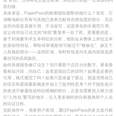
度”评估。当你将论文提交检测，系统进行的是一次深度的内
容扫描。
具体来说，PaperPass的检测报告能帮你做什么？首先，它
清晰地标出所有与其他已发表文献存在相似度的部分，无论
这些内容是直接引用、不当改写，还是潜在的非规范引用。
这让你对自己论文的“传统”重复率一目了然。更重要的是，
基于对海量学术文本特征的分析，报告会从整体上评估文本
的原创性特征，帮助你审视那些可能过于“模板化”、缺乏个
人风格的部分——这些区域，有时恰恰是AI生成内容或低质
量仿写的高风险区。
如何依据报告修订论文？别只看那个总百分比数字。逐条查
看相似片段，问自己：这里是我自己的话吗？如果是必要的
引用，格式规范了吗？如果只是借鉴了观点，我是否用自己
的语言和逻辑重新阐述并加入了批判性思考？对于报告提示
的表述不够凝练或特征模糊的部分，正是你需要投入精力进
行“人性化”重写的地方，注入更多独特的分析视角和个人化
的论证过程。
实际操作中，很多用户发现，通过PaperPass的多次迭代检