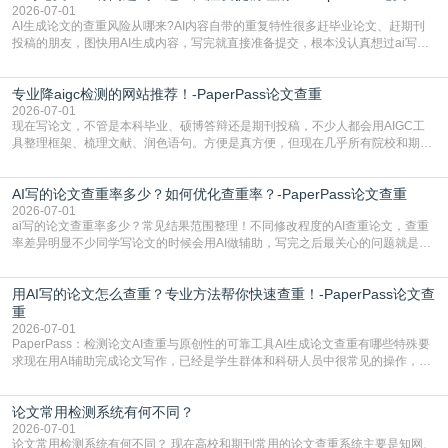
了满足现在高校、期刊对AI生
2026-07-01
AI生成论文的查重风险从哪来?AI内容自带的重复特性很多赶毕业论文、赶期刊
投稿的朋友，图快用AI生成内容，写完就直接准备提交，根本没认真想过ai写论
文查重有问题吗这个问题，直到出了问题才追悔莫及。其实AI生成内容本身，就
自带不可忽视的查重风险。AI训练依赖海量公开的文本数据，生成内容本质是基
专业降aigc检测的网站推荐！-PaperPass论文查重
于训练数据的概率拼接，不是从零开始的原创创作。生成过程中，很容易复用已
有的高频公共表述，甚至直接拼接已经公开
2026-07-01
现在写论文，不管是本科毕业、硕博答辩还是期刊投稿，不少人都会用AIGC工
具整理框架、梳理文献、润色语句。方便是真方便，但现在几乎所有院校和期刊
都要求排查论文中的AIGC生成内容，不符合规范的直接打回修改。自己瞎改三
五遍还是过不了预检测的大有人在，这时候，找到靠谱的降AIGC检测率的网
AI写的论文查重率多少？如何优化查重率？-PaperPass论文查重
站，就能少走好多弯路。PaperPass：守护学术原创性的智能伙伴AIGC生成内
容的学术合规痛点去年帮一个本科师弟改
2026-07-01
ai写的论文查重率多少？常见结果范围整理！不同修改程度的AI查重论文，查重
率差异明显不少同学写论文的时候会用AI做辅助，写完之后最关心的问题就是ai
写的论文查重率多少。很多人误以为AI生成的内容都是全新的，不会出现重复，
实际情况和大家想的不太一样。AI训练依赖海量公开学术文献、网络内容，生成
用AI写的论文怎么查重？专业方法帮你快速查重！-PaperPass论文查
内容本质是按照语义概率拼接已有内容，很容易和已发布的作品撞重复，甚至会
直接引用整段已有内容，所以查重率偏高是
重
2026-07-01
PaperPass：检测论文AI查重与原创性的可靠工具AI生成论文查重有哪些特殊要
求现在用AI辅助完成论文写作，已经是学生群体和科研人员中很常见的操作，不
管是搭建论文框架、梳理研究逻辑还是润色语言，不少人都会借助AI提高效率。
但很多人忽略了，AI生成的内容天生带有重复风险——训练AI的数据集本身就包
论文常用检测系统有何不同？
含大量已公开的学术内容、网络原创内容，AI输出内容时很容易无意识拼接出重
复片
2026-07-01
论文常用检测系统有何不同？ 现在高校和期刊常用的论文查重系统主要是知网、