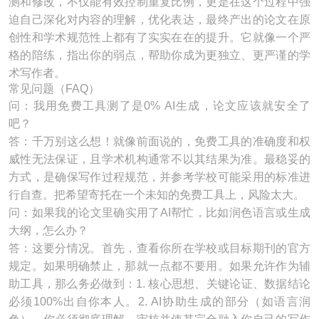
测和修改，不仅能有效控制重复比例，更是在这个过程中强
迫自己深化对内容的理解，优化表达，最终产出的论文在原
创性和学术规范性上都有了实实在在的提升。它就像一个严
格的陪练，指出你的弱点，帮助你成为更独立、更严谨的学
术写作者。
常见问题（FAQ）
问：我用免费工具测了是0% AI生成，论文应该就安全了
吧？
答：千万别这么想！就像前面说的，免费工具的准确度和权
威性无法保证，且学术机构通常不以其结果为准。最稳妥的
方式，是确保写作过程规范，并参考学校可能采用的标准进
行自查。把希望寄托在一个未知的免费工具上，风险太大。
问：如果我的论文里确实用了AI帮忙，比如润色语言或生成
大纲，怎么办？
答：这要分情况。首先，查看你所在学校或目标期刊的官方
规定。如果明确禁止，那就一点都不要用。如果允许作为辅
助工具，那么务必做到：1. 核心思想、关键论证、数据结论
必须100%出自你本人。2. AI协助生成的部分（如语言润