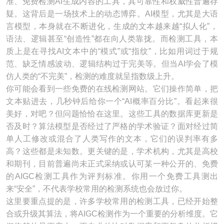
准、免费检测AI生成内容的工具，其可靠性和权威性普遍存
疑。这背后是一场技术上的动态博弈。AI模型，尤其是大语
言模型，本身就在不断进化，生成的文本越来越“拟人化”，
语法、逻辑甚至“创造性”都在向人类靠拢。而检测工具，本
质上是在寻找AI文本中的“模式”或“指纹”，比如用词过于规
范、缺乏情感波动、逻辑结构过于完美等。但当AI学会了模
仿人类的“不完美”，检测的难度就呈指数级上升。
你可能会看到一些免费的在线检测网站。它们操作简单，把
文本贴进去，几秒钟后给你一个“AI概率百分比”。看起来很
美好，对吧？但问题恰恰在这里。这些工具的数据库更新是
否及时？算法模型是否经过了严格的学术验证？面对经过简
单人工修改或混合了人类写作的文本，它们的误判率有多
高？这些都是未知数。更关键的是，学术机构，尤其是高校
和期刊，目前普遍尚未正式采纳或认可某一种公开的、免费
的AIGC检测工具作为评判标准。你用一个免费工具测出
来“安全”，不代表学校常用的检测系统也会放过你。
这里要重点提的是，许多学校常用的检测工具，已经开始整
合或升级其算法，将AIGC检测作为一个重要的分析维度。它