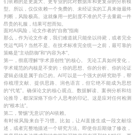
们依赖的是更庞大、更专业的比对数据库和更复杂的分析模
型。所以，仅仅依赖一个免费的、未经证实的工具来做最终
判断，风险极高。这就像用一把刻度不准的尺子去量裁一件
昂贵的礼服，结果可想而知。
面对AI风险，论文作者的“自救”指南
那么，作为论文作者，我们难道就只能坐以待毙，或者完全
凭运气吗？当然不是。在技术标准完全统一之前，最可靠的
策略是“主动防御”和“内容为本”。
第一，彻底理解“学术原创性”的核心。 无论工具如何变化，
学术规范的内核是不变的：你的思想、你的分析、你的论证
逻辑必须是属于自己的。AI可以是一个强大的研究助手，帮
你梳理文献、提供思路、润色语言，但它绝不能成为思想
的“代笔”。确保论文的核心观点、数据解读、案例分析和结
论推导，都深深烙下你个人思考的印记。这是应对任何检测
的“根本法”。
第二，警惕“无意识”的AI依赖。
有时候风险来自于习惯。比如，让AI直接生成一段文献综
述，或者完整地描述一个研究方法。即使你后期做了修改，