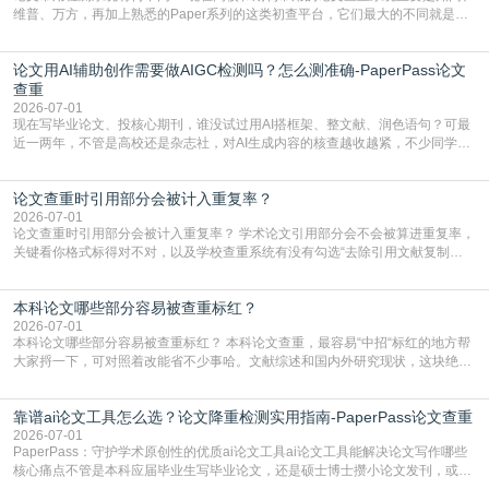
维普、万方，再加上熟悉的Paper系列的这类初查平台，它们最大的不同就是数
据库大小、算法严格度和适用场景，弄明白区别你就不会乱花冤枉钱也不会被初
查数值误导。知网（CNKI）是学校定稿检测的绝对主流。本科用PMLC，含大学
论文用AI辅助创作需要做AIGC检测吗？怎么测准确-PaperPass论文
生联合比对库，能比历届学长论文，硕博用VIP/TMLC，含学术论文联合比对
库，期刊投稿用AMLMC/SML
查重
2026-07-01
现在写毕业论文、投核心期刊，谁没试过用AI搭框架、整文献、润色语句？可最
近一两年，不管是高校还是杂志社，对AI生成内容的核查越收越紧，不少同学投
出去的文章直接因为AIGC占比过高被打回，还有人毕设差点因为这个过不了，
真的太亏。提前做AIGC检测，已经成了很多过来人交稿前必做的一步。为什么
论文查重时引用部分会被计入重复率？
AIGC检测成了论文答辩投稿前的必备项？可能还有不少人觉得，我就用AI搭了个
框架，内容都是自己写的，至于做AIG
2026-07-01
论文查重时引用部分会被计入重复率？ 学术论文引用部分会不会被算进重复率，
关键看你格式标得对不对，以及学校查重系统有没有勾选“去除引用文献复制
比”。如果格式完全规范，如正文引用句尾紧跟半角上标[1]，文末“参考文献”四字
独占一行，每条文献用[1][2]方括号编号、与正文一一对应，著录项符合GB/T
本科论文哪些部分容易被查重标红？
7714（作者、题名、刊名、年、卷期、页码齐全，标点用半角）；查重系统识别
成功后通常把这段标为引用，
2026-07-01
本科论文哪些部分容易被查重标红？ 本科论文查重，最容易“中招“标红的地方帮
大家捋一下，可对照着改能省不少事哈。文献综述和国内外研究现状，这块绝对
的重灾区。你介绍前人研究了啥、某个理论是谁提的，课本和往届论文里都有近
乎一模一样的话，你要是直接复制百度百科、教材或别人写好的综述段落，系统
靠谱ai论文工具怎么选？论文降重检测实用指南-PaperPass论文查重
一抓一个准，整段飘红。研究背景、意义和方法描述也是不可避免，比如“本文采
用问卷调查法““运用SPSS软件进行数据分
2026-07-01
PaperPass：守护学术原创性的优质ai论文工具ai论文工具能解决论文写作哪些
核心痛点不管是本科应届毕业生写毕业论文，还是硕士博士攒小论文发刊，或是
科研人员整理课题成果，都绕不开重复率核查、内容优化这两大难关。以前全靠