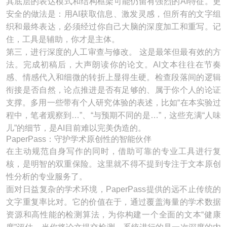
其底层的表达模式和结构框架可能仍留有强烈的AI特征。更
安全的做法是：用AI获取信息、激发灵感，但所有的文字组
织和最终表达，必须经过你自己大脑的深度加工和重写。记
住，工具是辅助，你才是主体。
第三，进行深度的人工审查与修改。 这是最笨但最有效的方
法。完成初稿后，大声朗读你的论文。AI文本往往在节奏
感、情感代入和细微的转折上显得生硬。检查段落间的逻辑
衔接是否自然，论点推进是否有足够的、属于你个人的论证
支撑。多用一些带有个人研究体验的表述，比如“在本实验过
程中，笔者观察到…”、“与预期不同的是…”，这些充满“人味
儿”的细节，是AI目前难以完美伪造的。
PaperPass：守护学术原创性的智能伙伴
在主动规范自身写作的同时，借助可靠的专业工具进行复
核，是明智的双重保险。这里就不得不提到专注于文本原创
性分析的专业服务了。
面对日益复杂的学术环境，PaperPass提供的远不止传统的
文字重复率比对。它的价值在于，通过覆盖海量的学术数据
资源和高性能的检测算法，为你构建一个全面的文本“健康