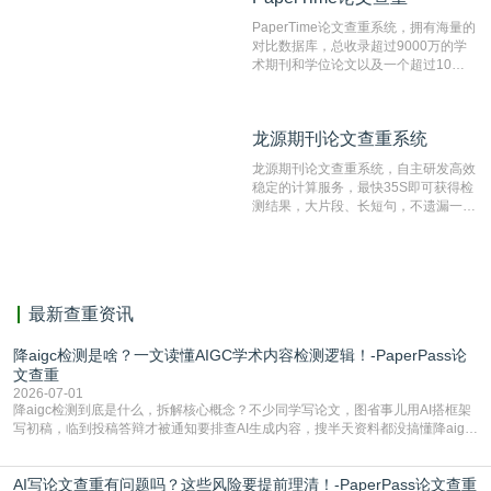
文文本。
PaperTime论文查重系统，拥有海量的
对比数据库，总收录超过9000万的学
术期刊和学位论文以及一个超过10亿
数量的互联网网页数据库组成，保证了
比对源的专业性和广泛性。采用多级指
纹对比技术结合深度语义发掘识别比
龙源期刊论文查重系统
龙源期刊论文查重系统
对，利用指纹索引快速而精准地在云检
测服务部署的论文数据资源库中找到所
龙源期刊论文查重系统，自主研发高效
有相似的片段，该项技术检测速度快、
稳定的计算服务，最快35S即可获得检
准确率高，市场反映良好。
测结果，大片段、长短句，不遗漏一处
相似，区分论文中的正确引用参考文
献。
最新查重资讯
降aigc检测是啥？一文读懂AIGC学术内容检测逻辑！-PaperPass论
文查重
2026-07-01
降aigc检测到底是什么，拆解核心概念？不少同学写论文，图省事儿用AI搭框架
写初稿，临到投稿答辩才被通知要排查AI生成内容，搜半天资料都没搞懂降aigc
检测是啥，还容易把它和普通论文查重混为一谈，最后踩了坑，耽误了进度。哪
怕是已经入行的科研人员，不少人也搞不清降aigc检测是啥，对相关要求摸不
AI写论文查重有问题吗？这些风险要提前理清！-PaperPass论文查重
准。其实，降aigc检测是伴随AIGC工具在学术领域普及诞生的新需求，核心是为