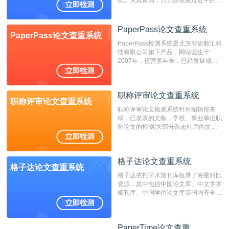
统。究其原因，万方数据通过近年的发
展，在高校中也确立了自己的相应地
位，特别是部分高校直接将其视为毕业
检测系统，其真实性和权威性无可厚
PaperPass论文查重系统
PaperPass论文查重系统
非。其次，相对于知网而言，万方检测
PaperPass检测系统是北京智齿数汇科
费用少，上手容易，是学生初次论文查
技有限公司旗下产品，网站诞生于
重的推荐系统。
2007年，运营多年来，已经发展成为
国内可信赖的中文原创性检查和预防剽
窃的在线网站。 系统采用自主研发的
动态指纹越级扫描检测技术，该项技术
职称评审论文查重系统
检测速度快、精度高，市场反映良好。
职称评审论文查重系统
职称评审论文检测系统针对编辑部来
稿，已发表的文献，学校、事业单位职
称论文的检测!大部分杂志社用的文献
抄袭检测系统。可检测抄袭与剽窃、伪
造、篡改、不当署名、一稿多投等学术
不端文献，学术不端论文查重可供期刊
格子达论文查重系统
编辑部检测来稿和已发表的文献,检测
格子达论文查重系统
结果和杂志社一致,已发表过的文章检
格子达依托学术期刊库收录了海量对比
测时注意填写第一作者,才能排除已发
资源，其中包括中国论文库、中文学术
表文献复制比。（限制字符数1万）
期刊库、中国学位论文库等国内齐全的
论文库以及数亿级网络资源，同时本地
资源库以每月100万篇的速度增加，是
目前中文文献资源涵盖全面的论文检测
PaperTime论文查重
PaperTime论文查重
系统，可检测中文、英文两种语言的论