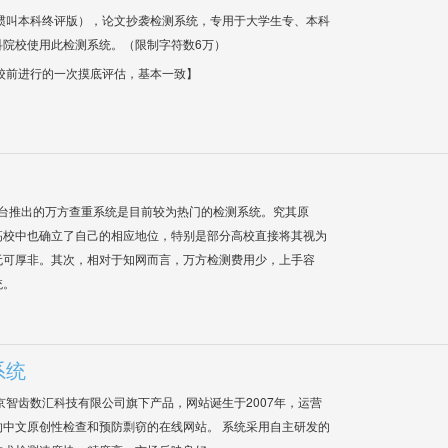
惯叫本科终评版），论文抄袭检测系统，专用于大学生专、本科
科院校使用此检测系统。（限制字符数6万）
校前进行的一次摸底评估，基本一致】
平台推出的万方查重系统是目前较为热门的检测系统。究其原
高校中也确立了自己的相应地位，特别是部分高校直接将其视为
无可厚非。其次，相对于知网而言，万方检测费用少，上手容
统。
系统
是北京智齿数汇科技有限公司旗下产品，网站诞生于2007年，运营
中文原创性检查和预防剽窃的在线网站。 系统采用自主研发的