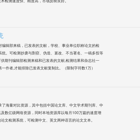
技术检测速度快、精度高，市场反映良好。
统
对编辑部来稿，已发表的文献，学校、事业单位职称论文的检
系统。可检测抄袭与剽窃、伪造、篡改、不当署名、一稿多投等
供期刊编辑部检测来稿和已发表的文献,检测结果和杂志社一
第一作者,才能排除已发表文献复制比。（限制字符数1万）
录了海量对比资源，其中包括中国论文库、中文学术期刊库、中
及数亿级网络资源，同时本地资源库以每月100万篇的速度增
的论文检测系统，可检测中文、英文两种语言的论文文本。