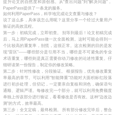
提升论文的自然度和原创感。从“查出问题”到“解决问题”，
PaperPass提供了一条龙的服务。
如何利用PaperPass，科学地完成论文查重与修改？
说了这么多，具体该怎么用呢？这里分享一个经过大量用户
验证的高效流程。
第一步：初稿完成，立即初查。 别等到最后！论文初稿完成
后，马上用PaperPass做一次全面检测。这时可能会得到一
个比较高的重复率，别慌，这很正常。这次检测的目的是发
现“雷区”——哪些部分是引用不当，哪些是不可避免的专业
术语重复，哪些则是真正需要你动刀修改的论述性重复。仔
细研读第一份报告，制定你的修改策略。
第二步：针对性修改，分段验证。 根据报告，优先修改重复
率最高的章节。可以利用“智能降重”功能对大面积标红段落
进行初步处理，但切记，一定要亲自复核和润色，确保语句
通顺、逻辑严谨。每修改完一个部分，就可以利用免费额度
单独上传该部分进行验证，看看修改是否有效。这种“边改边
测”的方式，效率最高。
第三步：全文定稿，最终检测。 所有部分修改完毕后，整合