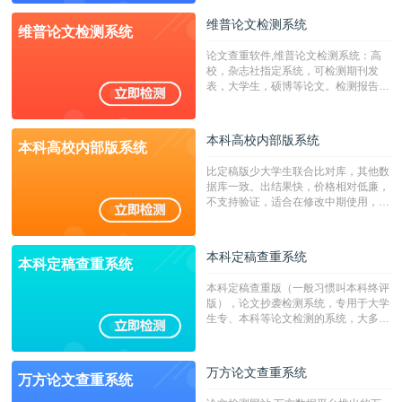
源，数亿个中英文互联网资源是全国高
校用来检测硕博论文的系统，检测范围
维普论文检测系统
维普论文检测系统
广，数据来源真实，检测算法合理!本
系统含有（学术库与源码库）。（限制
论文查重软件,维普论文检测系统：高
字符数30万）
校，杂志社指定系统，可检测期刊发
表，大学生，硕博等论文。检测报告支
持PDF、网页格式，性价比高！
本科高校内部版系统
本科高校内部版系统
比定稿版少大学生联合比对库，其他数
据库一致。出结果快，价格相对低廉，
不支持验证，适合在修改中期使用，定
稿推荐PMLC。——不支持验证！！！
本科定稿查重系统
本科定稿查重系统
本科定稿查重版（一般习惯叫本科终评
版），论文抄袭检测系统，专用于大学
生专、本科等论文检测的系统，大多数
专、本科院校使用此检测系统。（限制
字符数6万）
万方论文查重系统
万方论文查重系统