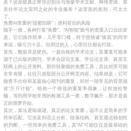
具？还是能真正帮你识别出与海量学术文献、网络资源、甚
至往年论文雷同之处的专业服务？这里面的差别，可太大
了。
免费AI查重的“甜蜜陷阱”：便利背后的风险
随手一搜，各种打着“免费”、“AI智能”旗号的查重入口比比皆
是。它们操作简单，几乎零门槛，对于想快速“摸底”的同学
来说，吸引力十足。但用过的人，心里往往都会打鼓。
首先，数据库是硬伤。一篇合格的学术论文，其重复可能来
源于已出版的期刊、学术会议论文集、学位论文库、甚至互
联网上的公开资料。那些轻量级的免费工具，其比对库可能
非常有限，往往只抓取部分公开网页内容。结果就是：它可
能查不出你和某篇核心期刊的重复，却对一段常见的背景描
述“斤斤计较”。给你一个很低的重复率假象，让你放松警
惕，等到用学校常用的检测工具一查，数字飙升，那才是真
正的噩梦开始。
其次，算法逻辑成谜。真正的论文查重，远不止是简单的字
符串匹配。它涉及到语义分析、段落结构、甚至观点独创性
的判断。一些简单的免费工具，其“AI”可能仅仅是最基础的