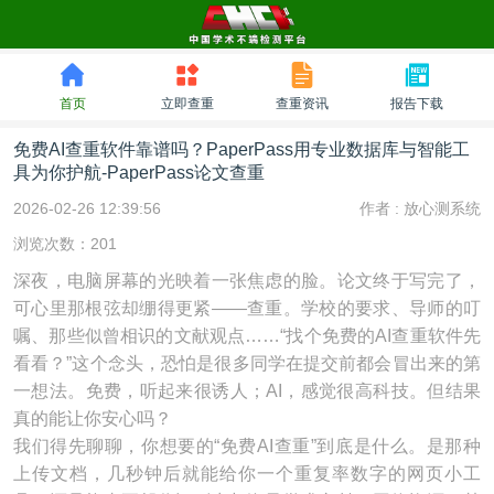
首页
立即查重
查重资讯
报告下载
免费AI查重软件靠谱吗？PaperPass用专业数据库与智能工
具为你护航-PaperPass论文查重
2026-02-26 12:39:56
作者 :
放心测系统
浏览次数：201
深夜，电脑屏幕的光映着一张焦虑的脸。论文终于写完了，
可心里那根弦却绷得更紧——查重。学校的要求、导师的叮
嘱、那些似曾相识的文献观点……“找个免费的AI查重软件先
看看？”这个念头，恐怕是很多同学在提交前都会冒出来的第
一想法。免费，听起来很诱人；AI，感觉很高科技。但结果
真的能让你安心吗？
我们得先聊聊，你想要的“免费AI查重”到底是什么。是那种
上传文档，几秒钟后就能给你一个重复率数字的网页小工