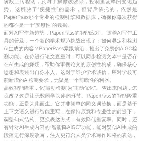
阶段上传检测，及时了解修改效果，控制重复率的变化趋
势。这解决了“便捷性”的需求，但背后依托的，依然是
PaperPass那个专业的检测引擎和数据库，确保你每次获得
的都不是一个“安慰性”的数据。
面对AI写作新趋势，PaperPass的智能应对。 随着AI写作工
具的普及，一个新的学术规范挑战出现了：如何界定和检测
AI生成的内容？PaperPass紧跟前沿，推出了免费的AIGC检
测功能。在你进行论文查重时，可以同步检测文本中是否存
在AI生成的嫌疑，帮助你审视论文的原创性构成，确保核心
思想和表述出自你本人。这对于维护学术诚信，应对学校可
能新增的AI检测要求，无疑是一个前瞻性的利器。
高效智能降重，化“被动检测”为“主动优化”。 查出来问题，怎
么改？这是让无数同学头疼的环节。PaperPass的智能降重
功能，正是为此而生。它并非简单的同义词替换，而是基于
上下文语义进行智能重写，在保持原意和专业性的前提下，
调整句式结构、更换表达方式，有效降低重复率。同时，还
有针对AI生成内容的“智能降AIGC”功能，能对疑似AI生成的
段落进行深度改写，注入更符合人类学术写作风格的表达，