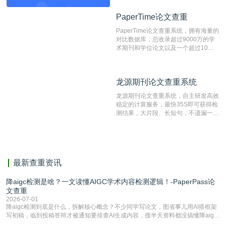
目前中文文献资源涵盖全面的论文检测
PaperTime论文查重
PaperTime论文查重
系统，可检测中文、英文两种语言的论
文文本。
PaperTime论文查重系统，拥有海量的
对比数据库，总收录超过9000万的学
术期刊和学位论文以及一个超过10亿
数量的互联网网页数据库组成，保证了
比对源的专业性和广泛性。采用多级指
纹对比技术结合深度语义发掘识别比
龙源期刊论文查重系统
龙源期刊论文查重系统
对，利用指纹索引快速而精准地在云检
测服务部署的论文数据资源库中找到所
龙源期刊论文查重系统，自主研发高效
有相似的片段，该项技术检测速度快、
稳定的计算服务，最快35S即可获得检
准确率高，市场反映良好。
测结果，大片段、长短句，不遗漏一处
相似，区分论文中的正确引用参考文
献。
最新查重资讯
降aigc检测是啥？一文读懂AIGC学术内容检测逻辑！-PaperPass论
文查重
2026-07-01
降aigc检测到底是什么，拆解核心概念？不少同学写论文，图省事儿用AI搭框架
写初稿，临到投稿答辩才被通知要排查AI生成内容，搜半天资料都没搞懂降aigc
检测是啥，还容易把它和普通论文查重混为一谈，最后踩了坑，耽误了进度。哪