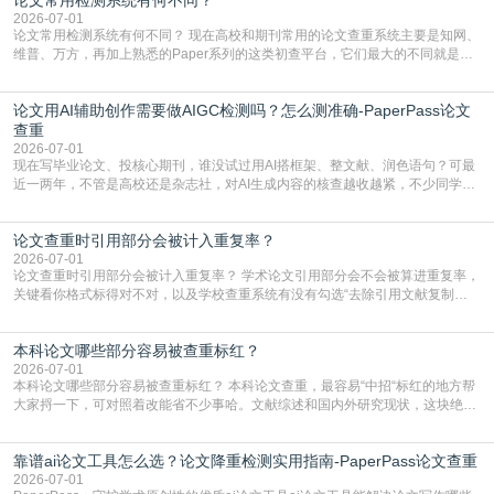
复片
2026-07-01
论文常用检测系统有何不同？ 现在高校和期刊常用的论文查重系统主要是知网、
维普、万方，再加上熟悉的Paper系列的这类初查平台，它们最大的不同就是数
据库大小、算法严格度和适用场景，弄明白区别你就不会乱花冤枉钱也不会被初
查数值误导。知网（CNKI）是学校定稿检测的绝对主流。本科用PMLC，含大学
论文用AI辅助创作需要做AIGC检测吗？怎么测准确-PaperPass论文
生联合比对库，能比历届学长论文，硕博用VIP/TMLC，含学术论文联合比对
库，期刊投稿用AMLMC/SML
查重
2026-07-01
现在写毕业论文、投核心期刊，谁没试过用AI搭框架、整文献、润色语句？可最
近一两年，不管是高校还是杂志社，对AI生成内容的核查越收越紧，不少同学投
出去的文章直接因为AIGC占比过高被打回，还有人毕设差点因为这个过不了，
真的太亏。提前做AIGC检测，已经成了很多过来人交稿前必做的一步。为什么
论文查重时引用部分会被计入重复率？
AIGC检测成了论文答辩投稿前的必备项？可能还有不少人觉得，我就用AI搭了个
框架，内容都是自己写的，至于做AIG
2026-07-01
论文查重时引用部分会被计入重复率？ 学术论文引用部分会不会被算进重复率，
关键看你格式标得对不对，以及学校查重系统有没有勾选“去除引用文献复制
比”。如果格式完全规范，如正文引用句尾紧跟半角上标[1]，文末“参考文献”四字
独占一行，每条文献用[1][2]方括号编号、与正文一一对应，著录项符合GB/T
本科论文哪些部分容易被查重标红？
7714（作者、题名、刊名、年、卷期、页码齐全，标点用半角）；查重系统识别
成功后通常把这段标为引用，
2026-07-01
本科论文哪些部分容易被查重标红？ 本科论文查重，最容易“中招“标红的地方帮
大家捋一下，可对照着改能省不少事哈。文献综述和国内外研究现状，这块绝对
的重灾区。你介绍前人研究了啥、某个理论是谁提的，课本和往届论文里都有近
乎一模一样的话，你要是直接复制百度百科、教材或别人写好的综述段落，系统
靠谱ai论文工具怎么选？论文降重检测实用指南-PaperPass论文查重
一抓一个准，整段飘红。研究背景、意义和方法描述也是不可避免，比如“本文采
用问卷调查法““运用SPSS软件进行数据分
2026-07-01