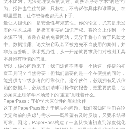
文本比对，无法处理复杂的复述、调换语序等学术“润色”行
为。报告也往往简陋，只标红，不告诉你具体和谁重复、在
哪里重复，让你想修改都无从下手。
最让人担忧的，是安全性与规范性。你的论文，尤其是未发
表的学术成果，是极其重要的知识产权。将论文上传到一个
来源不明、资质存疑的免费网站，无异于将心血置于风险之
中。数据泄露、论文被窃取甚至被抢先不当使用的案例，并
非危言耸听。学术规范性，从一开始就要求我们对检测工具
本身抱有审慎的态度。
所以，核心问题来了：我们难道不需要一个快速、便捷的初
查工具吗？当然需要！但我们需要的是一个在便捷的同时，
能提供专业级参考的可靠伙伴。这个伙伴，必须拥有足以信
赖的数据库，必须提供清晰可操作的报告，更重要的是，它
必须真正理解学术场景下的“重复”意味着什么。
PaperPass：守护学术原创性的智能伙伴
这正是PaperPass致力于解决的问题。我们深知同学们在论
文定稿前的焦虑与需求——既希望有及时反馈，又要求结果
可靠。因此，PaperPass构建了一套从快速初查到深度优化