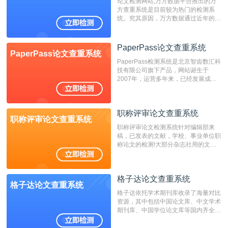
论文检测网站,万方数据平台推出的万
方查重系统是目前较为热门的检测系
统。究其原因，万方数据通过近年的发
展，在高校中也确立了自己的相应地
位，特别是部分高校直接将其视为毕业
检测系统，其真实性和权威性无可厚
PaperPass论文查重系统
PaperPass论文查重系统
非。其次，相对于知网而言，万方检测
PaperPass检测系统是北京智齿数汇科
费用少，上手容易，是学生初次论文查
技有限公司旗下产品，网站诞生于
重的推荐系统。
2007年，运营多年来，已经发展成为
国内可信赖的中文原创性检查和预防剽
窃的在线网站。 系统采用自主研发的
动态指纹越级扫描检测技术，该项技术
职称评审论文查重系统
检测速度快、精度高，市场反映良好。
职称评审论文查重系统
职称评审论文检测系统针对编辑部来
稿，已发表的文献，学校、事业单位职
称论文的检测!大部分杂志社用的文献
抄袭检测系统。可检测抄袭与剽窃、伪
造、篡改、不当署名、一稿多投等学术
不端文献，学术不端论文查重可供期刊
格子达论文查重系统
编辑部检测来稿和已发表的文献,检测
格子达论文查重系统
结果和杂志社一致,已发表过的文章检
格子达依托学术期刊库收录了海量对比
测时注意填写第一作者,才能排除已发
资源，其中包括中国论文库、中文学术
表文献复制比。（限制字符数1万）
期刊库、中国学位论文库等国内齐全的
论文库以及数亿级网络资源，同时本地
资源库以每月100万篇的速度增加，是