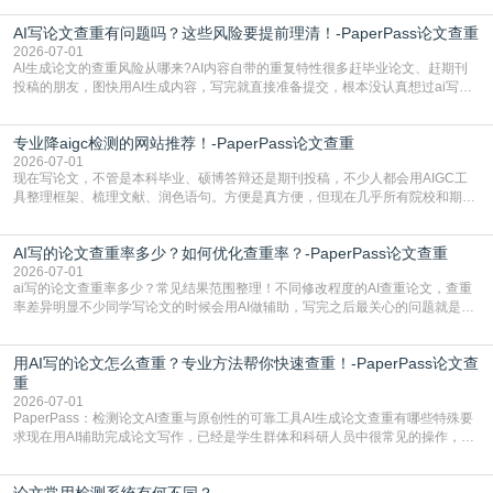
怕是已经入行的科研人员，不少人也搞不清降aigc检测是啥，对相关要求摸不
AI写论文查重有问题吗？这些风险要提前理清！-PaperPass论文查重
准。其实，降aigc检测是伴随AIGC工具在学术领域普及诞生的新需求，核心是为
了满足现在高校、期刊对AI生
2026-07-01
AI生成论文的查重风险从哪来?AI内容自带的重复特性很多赶毕业论文、赶期刊
投稿的朋友，图快用AI生成内容，写完就直接准备提交，根本没认真想过ai写论
文查重有问题吗这个问题，直到出了问题才追悔莫及。其实AI生成内容本身，就
自带不可忽视的查重风险。AI训练依赖海量公开的文本数据，生成内容本质是基
专业降aigc检测的网站推荐！-PaperPass论文查重
于训练数据的概率拼接，不是从零开始的原创创作。生成过程中，很容易复用已
有的高频公共表述，甚至直接拼接已经公开
2026-07-01
现在写论文，不管是本科毕业、硕博答辩还是期刊投稿，不少人都会用AIGC工
具整理框架、梳理文献、润色语句。方便是真方便，但现在几乎所有院校和期刊
都要求排查论文中的AIGC生成内容，不符合规范的直接打回修改。自己瞎改三
五遍还是过不了预检测的大有人在，这时候，找到靠谱的降AIGC检测率的网
AI写的论文查重率多少？如何优化查重率？-PaperPass论文查重
站，就能少走好多弯路。PaperPass：守护学术原创性的智能伙伴AIGC生成内
容的学术合规痛点去年帮一个本科师弟改
2026-07-01
ai写的论文查重率多少？常见结果范围整理！不同修改程度的AI查重论文，查重
率差异明显不少同学写论文的时候会用AI做辅助，写完之后最关心的问题就是ai
写的论文查重率多少。很多人误以为AI生成的内容都是全新的，不会出现重复，
实际情况和大家想的不太一样。AI训练依赖海量公开学术文献、网络内容，生成
用AI写的论文怎么查重？专业方法帮你快速查重！-PaperPass论文查
内容本质是按照语义概率拼接已有内容，很容易和已发布的作品撞重复，甚至会
直接引用整段已有内容，所以查重率偏高是
重
2026-07-01
PaperPass：检测论文AI查重与原创性的可靠工具AI生成论文查重有哪些特殊要
求现在用AI辅助完成论文写作，已经是学生群体和科研人员中很常见的操作，不
管是搭建论文框架、梳理研究逻辑还是润色语言，不少人都会借助AI提高效率。
但很多人忽略了，AI生成的内容天生带有重复风险——训练AI的数据集本身就包
论文常用检测系统有何不同？
含大量已公开的学术内容、网络原创内容，AI输出内容时很容易无意识拼接出重