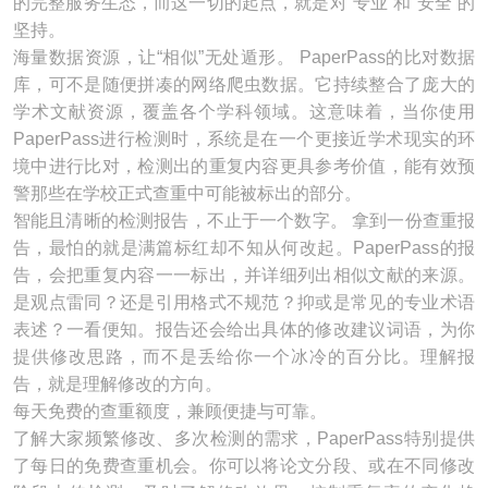
的完整服务生态，而这一切的起点，就是对“专业”和“安全”的
坚持。
海量数据资源，让“相似”无处遁形。 PaperPass的比对数据
库，可不是随便拼凑的网络爬虫数据。它持续整合了庞大的
学术文献资源，覆盖各个学科领域。这意味着，当你使用
PaperPass进行检测时，系统是在一个更接近学术现实的环
境中进行比对，检测出的重复内容更具参考价值，能有效预
警那些在学校正式查重中可能被标出的部分。
智能且清晰的检测报告，不止于一个数字。 拿到一份查重报
告，最怕的就是满篇标红却不知从何改起。PaperPass的报
告，会把重复内容一一标出，并详细列出相似文献的来源。
是观点雷同？还是引用格式不规范？抑或是常见的专业术语
表述？一看便知。报告还会给出具体的修改建议词语，为你
提供修改思路，而不是丢给你一个冰冷的百分比。理解报
告，就是理解修改的方向。
每天免费的查重额度，兼顾便捷与可靠。
了解大家频繁修改、多次检测的需求，PaperPass特别提供
了每日的免费查重机会。你可以将论文分段、或在不同修改