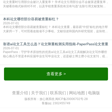
论文查重时引用部分会被计入重复率？ 学术论文引用部分会不会被算进重复率，
关键看你格式标得对不对，以及学校查重系统有没有勾选“去除引用文献复制
比”。如果格式完全规范，如正文引用句尾紧跟半角上标[1]，文末“参考文献”四字
独占一行，每条文献用[1][2]方括号编号、与正文一一对应，著录项符合GB/T
本科论文哪些部分容易被查重标红？
7714（作者、题名、刊名、年、卷期、页码齐全，标点用半角）；查重系统识别
成功后通常把这段标为引用，
2026-07-01
本科论文哪些部分容易被查重标红？ 本科论文查重，最容易“中招“标红的地方帮
大家捋一下，可对照着改能省不少事哈。文献综述和国内外研究现状，这块绝对
的重灾区。你介绍前人研究了啥、某个理论是谁提的，课本和往届论文里都有近
乎一模一样的话，你要是直接复制百度百科、教材或别人写好的综述段落，系统
靠谱ai论文工具怎么选？论文降重检测实用指南-PaperPass论文查重
一抓一个准，整段飘红。研究背景、意义和方法描述也是不可避免，比如“本文采
用问卷调查法““运用SPSS软件进行数据分
2026-07-01
PaperPass：守护学术原创性的优质ai论文工具ai论文工具能解决论文写作哪些
核心痛点不管是本科应届毕业生写毕业论文，还是硕士博士攒小论文发刊，或是
科研人员整理课题成果，都绕不开重复率核查、内容优化这两大难关。以前全靠
自己逐句读逐句改，熬好几个大夜不说，还经常改不到点上，交上去才发现重复
率超标，再返工太折腾。现在有了成熟的ai论文工具，这些痛点基本都能高效解
决。靠谱的ai论文工具，不止能帮你梳
查看更多 >
查重介绍
|
关于我们
|
联系我们
|
网站地图
|
电脑版
版权所有：放心测系统
闽ICP备20006702号-28
客服qq: 2302455749