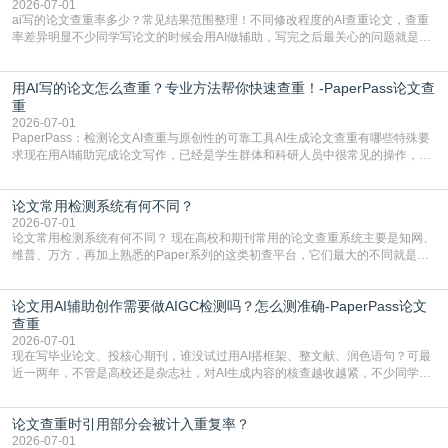
容的学术合规痛点去年帮一个本科师弟改
2026-07-01
ai写的论文查重率多少？常见结果范围整理！不同修改程度的AI查重论文，查重
率差异明显不少同学写论文的时候会用AI做辅助，写完之后最关心的问题就是ai
写的论文查重率多少。很多人误以为AI生成的内容都是全新的，不会出现重复，
实际情况和大家想的不太一样。AI训练依赖海量公开学术文献、网络内容，生成
用AI写的论文怎么查重？专业方法帮你快速查重！-PaperPass论文查
内容本质是按照语义概率拼接已有内容，很容易和已发布的作品撞重复，甚至会
直接引用整段已有内容，所以查重率偏高是
重
2026-07-01
PaperPass：检测论文AI查重与原创性的可靠工具AI生成论文查重有哪些特殊要
求现在用AI辅助完成论文写作，已经是学生群体和科研人员中很常见的操作，不
管是搭建论文框架、梳理研究逻辑还是润色语言，不少人都会借助AI提高效率。
但很多人忽略了，AI生成的内容天生带有重复风险——训练AI的数据集本身就包
论文常用检测系统有何不同？
含大量已公开的学术内容、网络原创内容，AI输出内容时很容易无意识拼接出重
复片
2026-07-01
论文常用检测系统有何不同？ 现在高校和期刊常用的论文查重系统主要是知网、
维普、万方，再加上熟悉的Paper系列的这类初查平台，它们最大的不同就是数
据库大小、算法严格度和适用场景，弄明白区别你就不会乱花冤枉钱也不会被初
查数值误导。知网（CNKI）是学校定稿检测的绝对主流。本科用PMLC，含大学
论文用AI辅助创作需要做AIGC检测吗？怎么测准确-PaperPass论文
生联合比对库，能比历届学长论文，硕博用VIP/TMLC，含学术论文联合比对
库，期刊投稿用AMLMC/SML
查重
2026-07-01
现在写毕业论文、投核心期刊，谁没试过用AI搭框架、整文献、润色语句？可最
近一两年，不管是高校还是杂志社，对AI生成内容的核查越收越紧，不少同学投
出去的文章直接因为AIGC占比过高被打回，还有人毕设差点因为这个过不了，
真的太亏。提前做AIGC检测，已经成了很多过来人交稿前必做的一步。为什么
论文查重时引用部分会被计入重复率？
AIGC检测成了论文答辩投稿前的必备项？可能还有不少人觉得，我就用AI搭了个
框架，内容都是自己写的，至于做AIG
2026-07-01