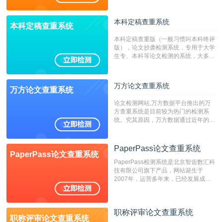
稿推荐PMLC。——不支持验证！！！
本科定稿查重系统
本科定稿查重系统
本科定稿查重版（一般习惯叫本科终评
版），论文抄袭检测系统，专用于大学
生专、本科等论文检测的系统，大多数
专、本科院校使用此检测系统。（限制
字符数6万）
万方论文查重系统
万方论文查重系统
论文检测网站,万方数据平台推出的万
方查重系统是目前较为热门的检测系
统。究其原因，万方数据通过近年的发
展，在高校中也确立了自己的相应地
位，特别是部分高校直接将其视为毕业
检测系统，其真实性和权威性无可厚
PaperPass论文查重系统
PaperPass论文查重系统
非。其次，相对于知网而言，万方检测
PaperPass检测系统是北京智齿数汇科
费用少，上手容易，是学生初次论文查
技有限公司旗下产品，网站诞生于
重的推荐系统。
2007年，运营多年来，已经发展成为
国内可信赖的中文原创性检查和预防剽
窃的在线网站。 系统采用自主研发的
动态指纹越级扫描检测技术，该项技术
职称评审论文查重系统
检测速度快、精度高，市场反映良好。
职称评审论文查重系统