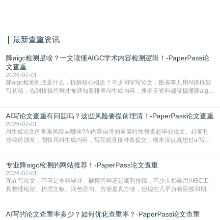
献。
最新查重资讯
降aigc检测是啥？一文读懂AIGC学术内容检测逻辑！-PaperPass论
文查重
2026-07-01
降aigc检测到底是什么，拆解核心概念？不少同学写论文，图省事儿用AI搭框架
写初稿，临到投稿答辩才被通知要排查AI生成内容，搜半天资料都没搞懂降aigc
检测是啥，还容易把它和普通论文查重混为一谈，最后踩了坑，耽误了进度。哪
怕是已经入行的科研人员，不少人也搞不清降aigc检测是啥，对相关要求摸不
AI写论文查重有问题吗？这些风险要提前理清！-PaperPass论文查重
准。其实，降aigc检测是伴随AIGC工具在学术领域普及诞生的新需求，核心是为
了满足现在高校、期刊对AI生
2026-07-01
AI生成论文的查重风险从哪来?AI内容自带的重复特性很多赶毕业论文、赶期刊
投稿的朋友，图快用AI生成内容，写完就直接准备提交，根本没认真想过ai写论
文查重有问题吗这个问题，直到出了问题才追悔莫及。其实AI生成内容本身，就
自带不可忽视的查重风险。AI训练依赖海量公开的文本数据，生成内容本质是基
专业降aigc检测的网站推荐！-PaperPass论文查重
于训练数据的概率拼接，不是从零开始的原创创作。生成过程中，很容易复用已
有的高频公共表述，甚至直接拼接已经公开
2026-07-01
现在写论文，不管是本科毕业、硕博答辩还是期刊投稿，不少人都会用AIGC工
具整理框架、梳理文献、润色语句。方便是真方便，但现在几乎所有院校和期刊
都要求排查论文中的AIGC生成内容，不符合规范的直接打回修改。自己瞎改三
五遍还是过不了预检测的大有人在，这时候，找到靠谱的降AIGC检测率的网
AI写的论文查重率多少？如何优化查重率？-PaperPass论文查重
站，就能少走好多弯路。PaperPass：守护学术原创性的智能伙伴AIGC生成内