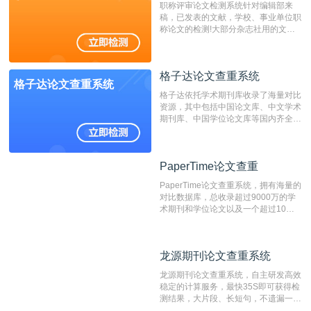
职称评审论文检测系统针对编辑部来
稿，已发表的文献，学校、事业单位职
称论文的检测!大部分杂志社用的文献
抄袭检测系统。可检测抄袭与剽窃、伪
造、篡改、不当署名、一稿多投等学术
不端文献，学术不端论文查重可供期刊
格子达论文查重系统
编辑部检测来稿和已发表的文献,检测
格子达论文查重系统
结果和杂志社一致,已发表过的文章检
格子达依托学术期刊库收录了海量对比
测时注意填写第一作者,才能排除已发
资源，其中包括中国论文库、中文学术
表文献复制比。（限制字符数1万）
期刊库、中国学位论文库等国内齐全的
论文库以及数亿级网络资源，同时本地
资源库以每月100万篇的速度增加，是
目前中文文献资源涵盖全面的论文检测
PaperTime论文查重
PaperTime论文查重
系统，可检测中文、英文两种语言的论
文文本。
PaperTime论文查重系统，拥有海量的
对比数据库，总收录超过9000万的学
术期刊和学位论文以及一个超过10亿
数量的互联网网页数据库组成，保证了
比对源的专业性和广泛性。采用多级指
纹对比技术结合深度语义发掘识别比
龙源期刊论文查重系统
龙源期刊论文查重系统
对，利用指纹索引快速而精准地在云检
测服务部署的论文数据资源库中找到所
龙源期刊论文查重系统，自主研发高效
有相似的片段，该项技术检测速度快、
稳定的计算服务，最快35S即可获得检
准确率高，市场反映良好。
测结果，大片段、长短句，不遗漏一处
相似，区分论文中的正确引用参考文