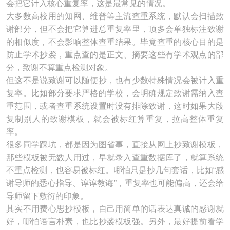
会把它计入核心重复率，这是最常见的情况。
大多数高校用的知网、维普等主流查重系统，默认会扫描致
谢部分，但不会把它算进总重复率里，顶多会单独标注致谢
的相似度，不会影响整体查重结果。毕竟查重的核心目的是
防止学术抄袭，重点查的是正文、摘要这些有学术观点的部
分，致谢不算重点检测对象。
但这不是说致谢可以随便抄，也有少数特殊情况会被计入重
复率。比如部分要求严格的学校，会明确规定致谢需纳入查
重范围，或者查重系统设置时没有排除致谢，这时如果大段
复制别人的致谢模板，就会被标红算重复，拉高整体重复
率。
很多同学踩坑，都是因为图省事，直接从网上抄致谢模板，
那些模板被无数人用过，早就录入查重数据库了，就算系统
不重点检测，也容易被标红。哪怕只是抄几句套话，比如“感
谢导师的悉心指导、谆谆教诲”，重复率也可能偏高，还会给
导师留下敷衍的印象。
其实不用费心思抄模板，自己用简单的话表达真诚的感谢就
好，哪怕语言朴素，也比抄袭模板强。另外，最好提前看学