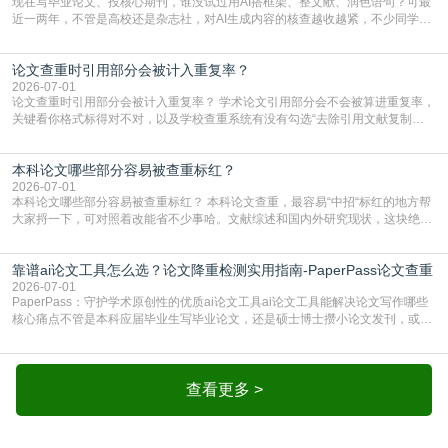
现在写毕业论文、投核心期刊，谁没试过用AI搭框架、整文献、润色语句？可最
近一两年，不管是高校还是杂志社，对AI生成内容的核查越收越紧，不少同学投
出去的文章直接因为AIGC占比过高被打回，还有人毕设差点因为这个过不了，
真的太亏。提前做AIGC检测，已经成了很多过来人交稿前必做的一步。为什么
论文查重时引用部分会被计入重复率？
AIGC检测成了论文答辩投稿前的必备项？可能还有不少人觉得，我就用AI搭了个
框架，内容都是自己写的，至于做AIG
2026-07-01
论文查重时引用部分会被计入重复率？ 学术论文引用部分会不会被算进重复率，
关键看你格式标得对不对，以及学校查重系统有没有勾选“去除引用文献复制
比”。如果格式完全规范，如正文引用句尾紧跟半角上标[1]，文末“参考文献”四字
独占一行，每条文献用[1][2]方括号编号、与正文一一对应，著录项符合GB/T
本科论文哪些部分容易被查重标红？
7714（作者、题名、刊名、年、卷期、页码齐全，标点用半角）；查重系统识别
成功后通常把这段标为引用，
2026-07-01
本科论文哪些部分容易被查重标红？ 本科论文查重，最容易“中招“标红的地方帮
大家捋一下，可对照着改能省不少事哈。文献综述和国内外研究现状，这块绝对
的重灾区。你介绍前人研究了啥、某个理论是谁提的，课本和往届论文里都有近
乎一模一样的话，你要是直接复制百度百科、教材或别人写好的综述段落，系统
靠谱ai论文工具怎么选？论文降重检测实用指南-PaperPass论文查重
一抓一个准，整段飘红。研究背景、意义和方法描述也是不可避免，比如“本文采
用问卷调查法““运用SPSS软件进行数据分
2026-07-01
PaperPass：守护学术原创性的优质ai论文工具ai论文工具能解决论文写作哪些
核心痛点不管是本科应届毕业生写毕业论文，还是硕士博士攒小论文发刊，或是
科研人员整理课题成果，都绕不开重复率核查、内容优化这两大难关。以前全靠
自己逐句读逐句改，熬好几个大夜不说，还经常改不到点上，交上去才发现重复
率超标，再返工太折腾。现在有了成熟的ai论文工具，这些痛点基本都能高效解
决。靠谱的ai论文工具，不止能帮你梳
查看更多 >