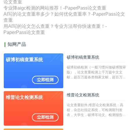
论文查重
专业降aigc检测的网站推荐！-PaperPass论文查重
AI写的论文查重率多少？如何优化查重率？-PaperPass论文
查重
用AI写的论文怎么查重？专业方法帮你快速查重！-
PaperPass论文查重
知网产品
硕博初稿查重系统
硕博初稿查重系统
硕博初稿检测（一般习惯叫做硕博预审
版），论文查重检测上千万篇中文文
献，超百万篇各类独家文献，超百万港
澳台地区学术文献过千万篇英文文献资
源，数亿个中英文互联网资源是全国高
校用来检测硕博论文的系统，检测范围
维普论文检测系统
维普论文检测系统
广，数据来源真实，检测算法合理!本
系统含有（学术库与源码库）。（限制
论文查重软件,维普论文检测系统：高
字符数30万）
校，杂志社指定系统，可检测期刊发
表，大学生，硕博等论文。检测报告支
持PDF、网页格式，性价比高！