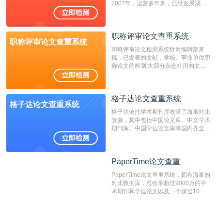
2007年，运营多年来，已经发展成为
国内可信赖的中文原创性检查和预防剽
窃的在线网站。 系统采用自主研发的
动态指纹越级扫描检测技术，该项技术
职称评审论文查重系统
检测速度快、精度高，市场反映良好。
职称评审论文查重系统
职称评审论文检测系统针对编辑部来
稿，已发表的文献，学校、事业单位职
称论文的检测!大部分杂志社用的文献
抄袭检测系统。可检测抄袭与剽窃、伪
造、篡改、不当署名、一稿多投等学术
不端文献，学术不端论文查重可供期刊
格子达论文查重系统
编辑部检测来稿和已发表的文献,检测
格子达论文查重系统
结果和杂志社一致,已发表过的文章检
格子达依托学术期刊库收录了海量对比
测时注意填写第一作者,才能排除已发
资源，其中包括中国论文库、中文学术
表文献复制比。（限制字符数1万）
期刊库、中国学位论文库等国内齐全的
论文库以及数亿级网络资源，同时本地
资源库以每月100万篇的速度增加，是
目前中文文献资源涵盖全面的论文检测
PaperTime论文查重
PaperTime论文查重
系统，可检测中文、英文两种语言的论
文文本。
PaperTime论文查重系统，拥有海量的
对比数据库，总收录超过9000万的学
术期刊和学位论文以及一个超过10亿
数量的互联网网页数据库组成，保证了
比对源的专业性和广泛性。采用多级指
纹对比技术结合深度语义发掘识别比