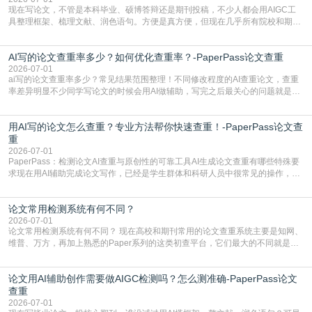
现在写论文，不管是本科毕业、硕博答辩还是期刊投稿，不少人都会用AIGC工
具整理框架、梳理文献、润色语句。方便是真方便，但现在几乎所有院校和期刊
都要求排查论文中的AIGC生成内容，不符合规范的直接打回修改。自己瞎改三
五遍还是过不了预检测的大有人在，这时候，找到靠谱的降AIGC检测率的网
AI写的论文查重率多少？如何优化查重率？-PaperPass论文查重
站，就能少走好多弯路。PaperPass：守护学术原创性的智能伙伴AIGC生成内
容的学术合规痛点去年帮一个本科师弟改
2026-07-01
ai写的论文查重率多少？常见结果范围整理！不同修改程度的AI查重论文，查重
率差异明显不少同学写论文的时候会用AI做辅助，写完之后最关心的问题就是ai
写的论文查重率多少。很多人误以为AI生成的内容都是全新的，不会出现重复，
实际情况和大家想的不太一样。AI训练依赖海量公开学术文献、网络内容，生成
用AI写的论文怎么查重？专业方法帮你快速查重！-PaperPass论文查
内容本质是按照语义概率拼接已有内容，很容易和已发布的作品撞重复，甚至会
直接引用整段已有内容，所以查重率偏高是
重
2026-07-01
PaperPass：检测论文AI查重与原创性的可靠工具AI生成论文查重有哪些特殊要
求现在用AI辅助完成论文写作，已经是学生群体和科研人员中很常见的操作，不
管是搭建论文框架、梳理研究逻辑还是润色语言，不少人都会借助AI提高效率。
但很多人忽略了，AI生成的内容天生带有重复风险——训练AI的数据集本身就包
论文常用检测系统有何不同？
含大量已公开的学术内容、网络原创内容，AI输出内容时很容易无意识拼接出重
复片
2026-07-01
论文常用检测系统有何不同？ 现在高校和期刊常用的论文查重系统主要是知网、
维普、万方，再加上熟悉的Paper系列的这类初查平台，它们最大的不同就是数
据库大小、算法严格度和适用场景，弄明白区别你就不会乱花冤枉钱也不会被初
查数值误导。知网（CNKI）是学校定稿检测的绝对主流。本科用PMLC，含大学
论文用AI辅助创作需要做AIGC检测吗？怎么测准确-PaperPass论文
生联合比对库，能比历届学长论文，硕博用VIP/TMLC，含学术论文联合比对
库，期刊投稿用AMLMC/SML
查重
2026-07-01