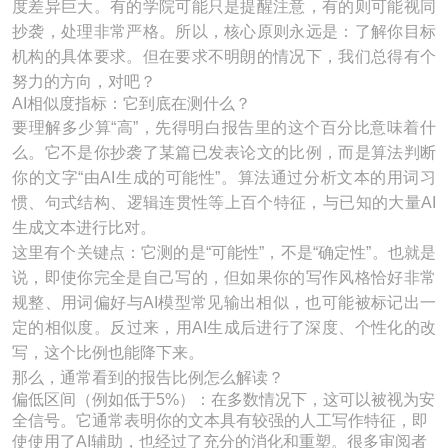
度差异巨大。有的学院可能只是提醒注意，有的则可能视同
抄袭，处理非常严格。所以，核心原则永远是：了解你目标
机构的具体要求。但在要求不明朗的情况下，我们总得有个
努力的方向，对吧？
AI相似度指标：它到底在测什么？
要理解多少算“高”，先得明白报告里的这个百分比意味着什
么。它不是你抄袭了某篇已发表论文的比例，而是算法判断
你的文字“由AI生成的可能性”。算法通过分析文本的用词习
惯、句式结构、逻辑连贯性等上百个特征，与已知的大量AI
生成文本进行比对。
这里有个关键点：它测的是“可能性”，不是“确定性”。也就是
说，即使你完全是自己写的，但如果你的写作风格恰好非常
规整、用词偏好与AI模型常见输出相似，也可能被标记出一
定的相似度。反过来，用AI生成后进行了深度、个性化的改
写，这个比例也能降下来。
那么，通常看到的报告比例怎么解读？
偏低区间（例如低于5%）：在多数情况下，这可以被视为安
全信号。它通常表明你的文本具有较强的人工写作特征，即
使使用了AI辅助，也经过了充分的消化和重塑。很多审阅者