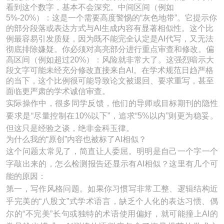
看到这个数字，基本不会深究。中间区间（例如
5%-20%）：这是一个需要高度警惕的“灰色地带”。它提示你
的部分段落或表达方式与AI生成内容有显著相似性。这个比
例最容易引发质疑，因为既不能完全认定是AI代写，又无法
彻底排除嫌疑。你必须对高亮部分进行重点审查和修改。偏
高区间（例如超过20%）：风险就非常大了。这强烈暗示大
段文字可能未经充分修改直接来自AI。在学术规范日趋严格
的当下，这个比例很可能导致论文被退回、要求重写，甚至
面临更严肃的学术诚信审查。
实际操作中，很多同学反馈，他们的导师或目标期刊的隐性
要求是“尽量控制在10%以下”，追求“5%以内”则更为稳妥。
但这只是经验之谈，绝非金科玉律。
为什么我的“原创”内容也被标了AI相似？
这个问题太常见了，简直让人委屈。明明是自己一个字一个
字敲出来的，怎么检测报告还显示有AI相似？这里有几个可
能的原因：
第一，写作风格问题。如果你习惯写非常工整、逻辑结构近
乎完美的“八股文”式学术语言，缺乏个人化的表达习惯、偶
尔的“不完美”长句或独特的术语使用偏好，就可能撞上AI的