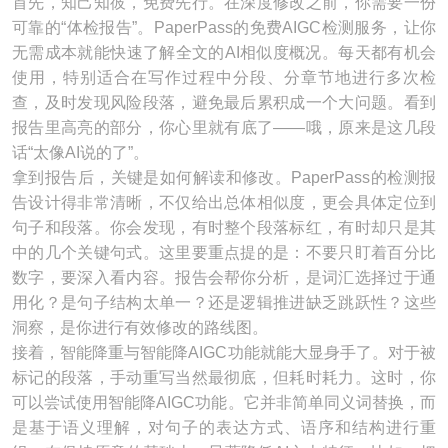
首先，知己知彼，免费先行。在深度修改之前，你需要一份
可靠的“体检报告”。PaperPass的免费AIGC检测服务，让你
无需成本就能快速了解全文的AI相似度概况。每天都有机会
使用，特别适合在写作过程中分段、分章节地进行多次检
查，及时发现风险段落，避免最后累积成一个大问题。看到
报告里高亮的部分，你心里就有底了——哦，原来是这几段
话“太像AI说的了”。
拿到报告后，关键是如何解读和修改。PaperPass的检测报
告设计得非常清晰，不仅给出总体相似度，更会具体定位到
句子和段落。你会发现，有时整个段落标红，有时却只是其
中的几个关键句式。这里要重点提的是：不要只盯着百分比
数字，要深入看内容。报告会帮你分析，是词汇选择过于通
用化？是句子结构太单一？还是逻辑推进缺乏跳跃性？这些
洞察，是你进行有效修改的路线图。
接着，智能降重与智能降AIGC功能就能大显身手了。对于被
标记的段落，手动重写当然最彻底，但耗时耗力。这时，你
可以尝试使用智能降AIGC功能。它并非简单同义词替换，而
是基于语义理解，对句子的表达方式、语序和结构进行重