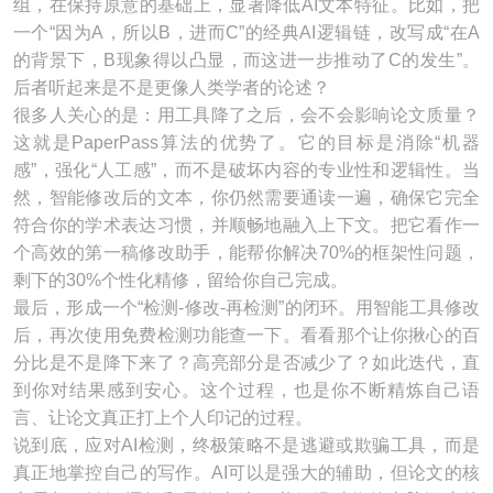
组，在保持原意的基础上，显著降低AI文本特征。比如，把
一个“因为A，所以B，进而C”的经典AI逻辑链，改写成“在A
的背景下，B现象得以凸显，而这进一步推动了C的发生”。
后者听起来是不是更像人类学者的论述？
很多人关心的是：用工具降了之后，会不会影响论文质量？
这就是PaperPass算法的优势了。它的目标是消除“机器
感”，强化“人工感”，而不是破坏内容的专业性和逻辑性。当
然，智能修改后的文本，你仍然需要通读一遍，确保它完全
符合你的学术表达习惯，并顺畅地融入上下文。把它看作一
个高效的第一稿修改助手，能帮你解决70%的框架性问题，
剩下的30%个性化精修，留给你自己完成。
最后，形成一个“检测-修改-再检测”的闭环。用智能工具修改
后，再次使用免费检测功能查一下。看看那个让你揪心的百
分比是不是降下来了？高亮部分是否减少了？如此迭代，直
到你对结果感到安心。这个过程，也是你不断精炼自己语
言、让论文真正打上个人印记的过程。
说到底，应对AI检测，终极策略不是逃避或欺骗工具，而是
真正地掌控自己的写作。AI可以是强大的辅助，但论文的核