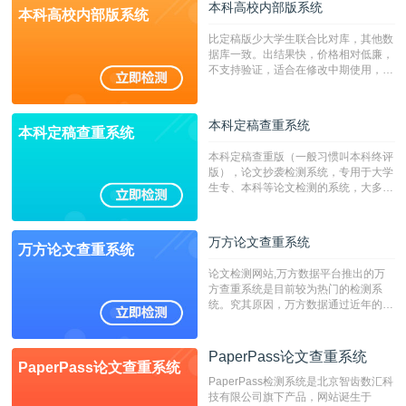
本科高校内部版系统
本科高校内部版系统
比定稿版少大学生联合比对库，其他数
据库一致。出结果快，价格相对低廉，
不支持验证，适合在修改中期使用，定
稿推荐PMLC。——不支持验证！！！
本科定稿查重系统
本科定稿查重系统
本科定稿查重版（一般习惯叫本科终评
版），论文抄袭检测系统，专用于大学
生专、本科等论文检测的系统，大多数
专、本科院校使用此检测系统。（限制
字符数6万）
万方论文查重系统
万方论文查重系统
论文检测网站,万方数据平台推出的万
方查重系统是目前较为热门的检测系
统。究其原因，万方数据通过近年的发
展，在高校中也确立了自己的相应地
位，特别是部分高校直接将其视为毕业
检测系统，其真实性和权威性无可厚
PaperPass论文查重系统
PaperPass论文查重系统
非。其次，相对于知网而言，万方检测
PaperPass检测系统是北京智齿数汇科
费用少，上手容易，是学生初次论文查
技有限公司旗下产品，网站诞生于
重的推荐系统。