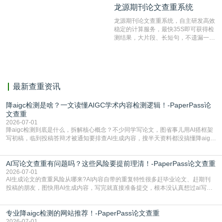
龙源期刊论文查重系统
龙源期刊论文查重系统
对，利用指纹索引快速而精准地在云检
测服务部署的论文数据资源库中找到所
龙源期刊论文查重系统，自主研发高效
有相似的片段，该项技术检测速度快、
稳定的计算服务，最快35S即可获得检
准确率高，市场反映良好。
测结果，大片段、长短句，不遗漏一处
相似，区分论文中的正确引用参考文
献。
最新查重资讯
降aigc检测是啥？一文读懂AIGC学术内容检测逻辑！-PaperPass论
文查重
2026-07-01
降aigc检测到底是什么，拆解核心概念？不少同学写论文，图省事儿用AI搭框架
写初稿，临到投稿答辩才被通知要排查AI生成内容，搜半天资料都没搞懂降aigc
检测是啥，还容易把它和普通论文查重混为一谈，最后踩了坑，耽误了进度。哪
怕是已经入行的科研人员，不少人也搞不清降aigc检测是啥，对相关要求摸不
AI写论文查重有问题吗？这些风险要提前理清！-PaperPass论文查重
准。其实，降aigc检测是伴随AIGC工具在学术领域普及诞生的新需求，核心是为
了满足现在高校、期刊对AI生
2026-07-01
AI生成论文的查重风险从哪来?AI内容自带的重复特性很多赶毕业论文、赶期刊
投稿的朋友，图快用AI生成内容，写完就直接准备提交，根本没认真想过ai写论
文查重有问题吗这个问题，直到出了问题才追悔莫及。其实AI生成内容本身，就
自带不可忽视的查重风险。AI训练依赖海量公开的文本数据，生成内容本质是基
专业降aigc检测的网站推荐！-PaperPass论文查重
于训练数据的概率拼接，不是从零开始的原创创作。生成过程中，很容易复用已
有的高频公共表述，甚至直接拼接已经公开
2026-07-01