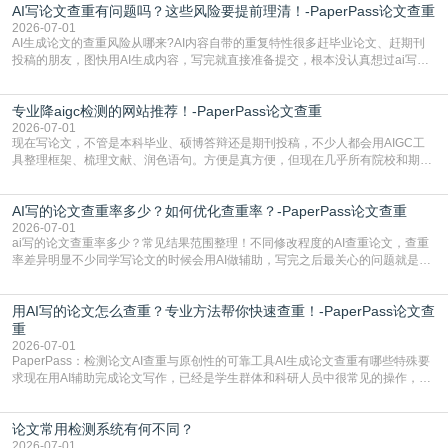
AI写论文查重有问题吗？这些风险要提前理清！-PaperPass论文查重
准。其实，降aigc检测是伴随AIGC工具在学术领域普及诞生的新需求，核心是为
了满足现在高校、期刊对AI生
2026-07-01
AI生成论文的查重风险从哪来?AI内容自带的重复特性很多赶毕业论文、赶期刊
投稿的朋友，图快用AI生成内容，写完就直接准备提交，根本没认真想过ai写论
文查重有问题吗这个问题，直到出了问题才追悔莫及。其实AI生成内容本身，就
自带不可忽视的查重风险。AI训练依赖海量公开的文本数据，生成内容本质是基
专业降aigc检测的网站推荐！-PaperPass论文查重
于训练数据的概率拼接，不是从零开始的原创创作。生成过程中，很容易复用已
有的高频公共表述，甚至直接拼接已经公开
2026-07-01
现在写论文，不管是本科毕业、硕博答辩还是期刊投稿，不少人都会用AIGC工
具整理框架、梳理文献、润色语句。方便是真方便，但现在几乎所有院校和期刊
都要求排查论文中的AIGC生成内容，不符合规范的直接打回修改。自己瞎改三
五遍还是过不了预检测的大有人在，这时候，找到靠谱的降AIGC检测率的网
AI写的论文查重率多少？如何优化查重率？-PaperPass论文查重
站，就能少走好多弯路。PaperPass：守护学术原创性的智能伙伴AIGC生成内
容的学术合规痛点去年帮一个本科师弟改
2026-07-01
ai写的论文查重率多少？常见结果范围整理！不同修改程度的AI查重论文，查重
率差异明显不少同学写论文的时候会用AI做辅助，写完之后最关心的问题就是ai
写的论文查重率多少。很多人误以为AI生成的内容都是全新的，不会出现重复，
实际情况和大家想的不太一样。AI训练依赖海量公开学术文献、网络内容，生成
用AI写的论文怎么查重？专业方法帮你快速查重！-PaperPass论文查
内容本质是按照语义概率拼接已有内容，很容易和已发布的作品撞重复，甚至会
直接引用整段已有内容，所以查重率偏高是
重
2026-07-01
PaperPass：检测论文AI查重与原创性的可靠工具AI生成论文查重有哪些特殊要
求现在用AI辅助完成论文写作，已经是学生群体和科研人员中很常见的操作，不
管是搭建论文框架、梳理研究逻辑还是润色语言，不少人都会借助AI提高效率。
但很多人忽略了，AI生成的内容天生带有重复风险——训练AI的数据集本身就包
论文常用检测系统有何不同？
含大量已公开的学术内容、网络原创内容，AI输出内容时很容易无意识拼接出重
复片
2026-07-01