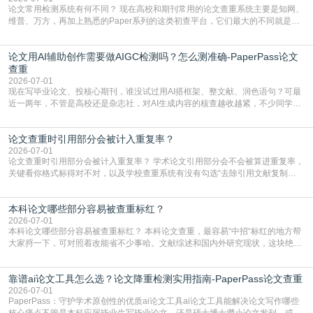
论文常用检测系统有何不同？ 现在高校和期刊常用的论文查重系统主要是知网、
维普、万方，再加上熟悉的Paper系列的这类初查平台，它们最大的不同就是数
据库大小、算法严格度和适用场景，弄明白区别你就不会乱花冤枉钱也不会被初
查数值误导。知网（CNKI）是学校定稿检测的绝对主流。本科用PMLC，含大学
论文用AI辅助创作需要做AIGC检测吗？怎么测准确-PaperPass论文
生联合比对库，能比历届学长论文，硕博用VIP/TMLC，含学术论文联合比对
库，期刊投稿用AMLMC/SML
查重
2026-07-01
现在写毕业论文、投核心期刊，谁没试过用AI搭框架、整文献、润色语句？可最
近一两年，不管是高校还是杂志社，对AI生成内容的核查越收越紧，不少同学投
出去的文章直接因为AIGC占比过高被打回，还有人毕设差点因为这个过不了，
真的太亏。提前做AIGC检测，已经成了很多过来人交稿前必做的一步。为什么
论文查重时引用部分会被计入重复率？
AIGC检测成了论文答辩投稿前的必备项？可能还有不少人觉得，我就用AI搭了个
框架，内容都是自己写的，至于做AIG
2026-07-01
论文查重时引用部分会被计入重复率？ 学术论文引用部分会不会被算进重复率，
关键看你格式标得对不对，以及学校查重系统有没有勾选“去除引用文献复制
比”。如果格式完全规范，如正文引用句尾紧跟半角上标[1]，文末“参考文献”四字
独占一行，每条文献用[1][2]方括号编号、与正文一一对应，著录项符合GB/T
本科论文哪些部分容易被查重标红？
7714（作者、题名、刊名、年、卷期、页码齐全，标点用半角）；查重系统识别
成功后通常把这段标为引用，
2026-07-01
本科论文哪些部分容易被查重标红？ 本科论文查重，最容易“中招“标红的地方帮
大家捋一下，可对照着改能省不少事哈。文献综述和国内外研究现状，这块绝对
的重灾区。你介绍前人研究了啥、某个理论是谁提的，课本和往届论文里都有近
乎一模一样的话，你要是直接复制百度百科、教材或别人写好的综述段落，系统
靠谱ai论文工具怎么选？论文降重检测实用指南-PaperPass论文查重
一抓一个准，整段飘红。研究背景、意义和方法描述也是不可避免，比如“本文采
用问卷调查法““运用SPSS软件进行数据分
2026-07-01
PaperPass：守护学术原创性的优质ai论文工具ai论文工具能解决论文写作哪些
核心痛点不管是本科应届毕业生写毕业论文，还是硕士博士攒小论文发刊，或是