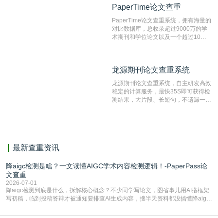
PaperTime论文查重
PaperTime论文查重
系统，可检测中文、英文两种语言的论
文文本。
PaperTime论文查重系统，拥有海量的
对比数据库，总收录超过9000万的学
术期刊和学位论文以及一个超过10亿
数量的互联网网页数据库组成，保证了
比对源的专业性和广泛性。采用多级指
纹对比技术结合深度语义发掘识别比
龙源期刊论文查重系统
龙源期刊论文查重系统
对，利用指纹索引快速而精准地在云检
测服务部署的论文数据资源库中找到所
龙源期刊论文查重系统，自主研发高效
有相似的片段，该项技术检测速度快、
稳定的计算服务，最快35S即可获得检
准确率高，市场反映良好。
测结果，大片段、长短句，不遗漏一处
相似，区分论文中的正确引用参考文
献。
最新查重资讯
降aigc检测是啥？一文读懂AIGC学术内容检测逻辑！-PaperPass论
文查重
2026-07-01
降aigc检测到底是什么，拆解核心概念？不少同学写论文，图省事儿用AI搭框架
写初稿，临到投稿答辩才被通知要排查AI生成内容，搜半天资料都没搞懂降aigc
检测是啥，还容易把它和普通论文查重混为一谈，最后踩了坑，耽误了进度。哪
怕是已经入行的科研人员，不少人也搞不清降aigc检测是啥，对相关要求摸不