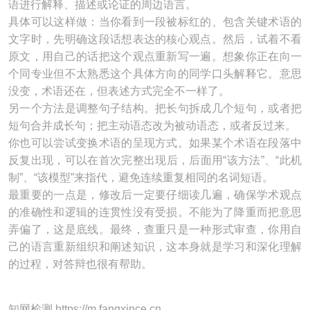
语进行解释、描述或论证的周边语言。
具体可以这样做：当你看到一段被标红的、包含关键术语的
文字时，先明确这段话想表达的核心观点。然后，试着不看
原文，用自己的话把这个观点重新写一遍。想象你正在向一
个同专业但不太熟悉这个具体方向的同学口头解释它。意思
没变，术语还在，但表述方式完全不一样了。
另一个方法是调整句子结构。把长句拆成几个短句，或者把
短句合并成长句；把主动语态改为被动语态，或者反过来。
你也可以尝试变换术语的呈现方式。如果某个术语在段落中
反复出现，可以在首次完整出现后，后面用“该方法”、“此机
制”、“该模型”来指代，避免连续重复相同的名词短语。
最重要的一点是，修改后一定要仔细读几遍，确保学术观点
的准确性和逻辑的连贯性没有受损。不能为了降重而把意思
弄偏了，这是底线。最终，查重只是一种形式审查，你用自
己的语言重新组织和阐述知识，这本身就是学习和深化理解
的过程，对答辩也很有帮助。
知网检测 https://m.fangxince.cn