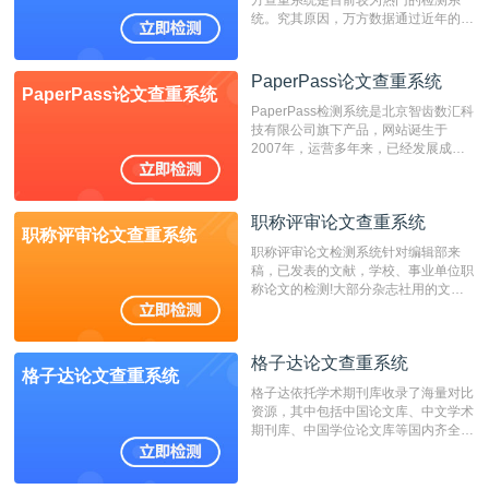
方查重系统是目前较为热门的检测系
统。究其原因，万方数据通过近年的发
展，在高校中也确立了自己的相应地
位，特别是部分高校直接将其视为毕业
检测系统，其真实性和权威性无可厚
PaperPass论文查重系统
PaperPass论文查重系统
非。其次，相对于知网而言，万方检测
PaperPass检测系统是北京智齿数汇科
费用少，上手容易，是学生初次论文查
技有限公司旗下产品，网站诞生于
重的推荐系统。
2007年，运营多年来，已经发展成为
国内可信赖的中文原创性检查和预防剽
窃的在线网站。 系统采用自主研发的
动态指纹越级扫描检测技术，该项技术
职称评审论文查重系统
检测速度快、精度高，市场反映良好。
职称评审论文查重系统
职称评审论文检测系统针对编辑部来
稿，已发表的文献，学校、事业单位职
称论文的检测!大部分杂志社用的文献
抄袭检测系统。可检测抄袭与剽窃、伪
造、篡改、不当署名、一稿多投等学术
不端文献，学术不端论文查重可供期刊
格子达论文查重系统
编辑部检测来稿和已发表的文献,检测
格子达论文查重系统
结果和杂志社一致,已发表过的文章检
格子达依托学术期刊库收录了海量对比
测时注意填写第一作者,才能排除已发
资源，其中包括中国论文库、中文学术
表文献复制比。（限制字符数1万）
期刊库、中国学位论文库等国内齐全的
论文库以及数亿级网络资源，同时本地
资源库以每月100万篇的速度增加，是
目前中文文献资源涵盖全面的论文检测