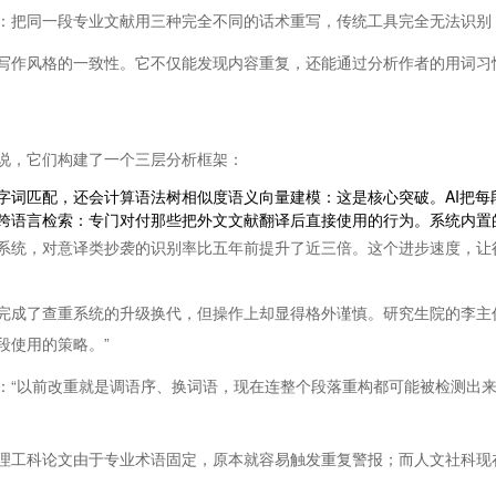
：把同一段专业文献用三种完全不同的话术重写，传统工具完全无法识别，
写作风格的一致性。它不仅能发现内容重复，还能通过分析作者的用词习
说，它们构建了一个三层分析框架：
字词匹配，还会计算语法树相似度语义向量建模：这是核心突破。AI把每
跨语言检索：专门对付那些把外文文献翻译后直接使用的行为。系统内置
系统，对意译类抄袭的识别率比五年前提升了近三倍。这个进步速度，让
完成了查重系统的升级换代，但操作上却显得格外谨慎。研究生院的李主
段使用的策略。”
：“以前改重就是调语序、换词语，现在连整个段落重构都可能被检测出来
理工科论文由于专业术语固定，原本就容易触发重复警报；而人文社科现