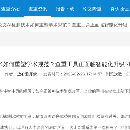
查重介绍
查重资讯
报告下载
论文降重
真伪验证
论文AI检测技术如何重塑学术规范？查重工具正面临智能化升级 -Pa
术如何重塑学术规范？查重工具正面临智能化升级 -Pap
作者：
放心测系统
发表时间：2026-02-26 17:14:57
浏览次数：23
率斗智斗勇的经历，如今正被AI技术彻底改写。当你的手指在键盘上敲下
机械地比对文字串，稍微调整语序或替换同义词就能轻松蒙混过关。那时
然成熟到足以理解人类语言的深层含义，这让查重系统第一次拥有了“读懂”