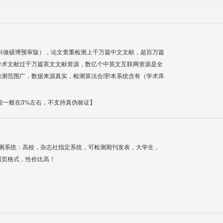
叫做硕博预审版），论文查重检测上千万篇中文文献，超百万篇
学术文献过千万篇英文文献资源，数亿个中英文互联网资源是全
测范围广，数据来源真实，检测算法合理!本系统含有（学术库
差一般在3%左右，不支持真伪验证】
检测系统：高校，杂志社指定系统，可检测期刊发表，大学生，
网页格式，性价比高！