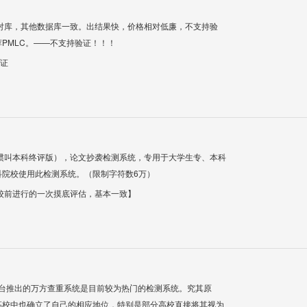
对库，其他数据库一致。出结果快，价格相对低廉，不支持验
PMLC。——不支持验证！！！
验证
惯叫本科终评版），论文抄袭检测系统，专用于大学生专、本科
科院校使用此检测系统。（限制字符数6万）
校前进行的一次摸底评估，基本一致】
平台推出的万方查重系统是目前较为热门的检测系统。究其原
高校中也确立了自己的相应地位，特别是部分高校直接将其视为