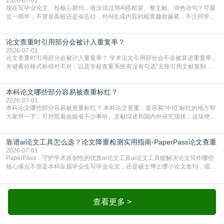
2026-07-01
现在写毕业论文、投核心期刊，谁没试过用AI搭框架、整文献、润色语句？可最
近一两年，不管是高校还是杂志社，对AI生成内容的核查越收越紧，不少同学投
出去的文章直接因为AIGC占比过高被打回，还有人毕设差点因为这个过不了，
真的太亏。提前做AIGC检测，已经成了很多过来人交稿前必做的一步。为什么
论文查重时引用部分会被计入重复率？
AIGC检测成了论文答辩投稿前的必备项？可能还有不少人觉得，我就用AI搭了个
框架，内容都是自己写的，至于做AIG
2026-07-01
论文查重时引用部分会被计入重复率？ 学术论文引用部分会不会被算进重复率，
关键看你格式标得对不对，以及学校查重系统有没有勾选“去除引用文献复制
比”。如果格式完全规范，如正文引用句尾紧跟半角上标[1]，文末“参考文献”四字
独占一行，每条文献用[1][2]方括号编号、与正文一一对应，著录项符合GB/T
本科论文哪些部分容易被查重标红？
7714（作者、题名、刊名、年、卷期、页码齐全，标点用半角）；查重系统识别
成功后通常把这段标为引用，
2026-07-01
本科论文哪些部分容易被查重标红？ 本科论文查重，最容易“中招“标红的地方帮
大家捋一下，可对照着改能省不少事哈。文献综述和国内外研究现状，这块绝对
的重灾区。你介绍前人研究了啥、某个理论是谁提的，课本和往届论文里都有近
乎一模一样的话，你要是直接复制百度百科、教材或别人写好的综述段落，系统
靠谱ai论文工具怎么选？论文降重检测实用指南-PaperPass论文查重
一抓一个准，整段飘红。研究背景、意义和方法描述也是不可避免，比如“本文采
用问卷调查法““运用SPSS软件进行数据分
2026-07-01
PaperPass：守护学术原创性的优质ai论文工具ai论文工具能解决论文写作哪些
核心痛点不管是本科应届毕业生写毕业论文，还是硕士博士攒小论文发刊，或是
科研人员整理课题成果，都绕不开重复率核查、内容优化这两大难关。以前全靠
自己逐句读逐句改，熬好几个大夜不说，还经常改不到点上，交上去才发现重复
率超标，再返工太折腾。现在有了成熟的ai论文工具，这些痛点基本都能高效解
决。靠谱的ai论文工具，不止能帮你梳
查看更多 >