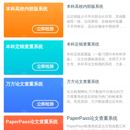
本科高校内部版系统
本科高校内部版系统
比定稿版少大学生联合比对库，其他数
据库一致。出结果快，价格相对低廉，
不支持验证，适合在修改中期使用，定
稿推荐PMLC。——不支持验证！！！
本科定稿查重系统
本科定稿查重系统
本科定稿查重版（一般习惯叫本科终评
版），论文抄袭检测系统，专用于大学
生专、本科等论文检测的系统，大多数
专、本科院校使用此检测系统。（限制
字符数6万）
万方论文查重系统
万方论文查重系统
论文检测网站,万方数据平台推出的万
方查重系统是目前较为热门的检测系
统。究其原因，万方数据通过近年的发
展，在高校中也确立了自己的相应地
位，特别是部分高校直接将其视为毕业
检测系统，其真实性和权威性无可厚
PaperPass论文查重系统
PaperPass论文查重系统
非。其次，相对于知网而言，万方检测
PaperPass检测系统是北京智齿数汇科
费用少，上手容易，是学生初次论文查