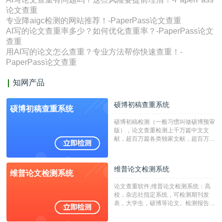
论文查重
专业降aigc检测的网站推荐！-PaperPass论文查重
AI写的论文查重率多少？如何优化查重率？-PaperPass论文
查重
用AI写的论文怎么查重？专业方法帮你快速查重！-
PaperPass论文查重
知网产品
硕博初稿查重系统
硕博初稿查重系统
硕博初稿检测（一般习惯叫做硕博预审
版），论文查重检测上千万篇中文文
献，超百万篇各类独家文献，超百万港
澳台地区学术文献过千万篇英文文献资
源，数亿个中英文互联网资源是全国高
校用来检测硕博论文的系统，检测范围
维普论文检测系统
维普论文检测系统
广，数据来源真实，检测算法合理!本
系统含有（学术库与源码库）。（限制
论文查重软件,维普论文检测系统：高
字符数30万）
校，杂志社指定系统，可检测期刊发
表，大学生，硕博等论文。检测报告支
持PDF、网页格式，性价比高！