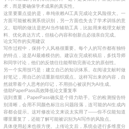
术，而是要确保学术成果的真实性。
这里要重点提的是，单纯依赖AI工具完成论文风险很大。一
方面可能被检测系统识别，另一方面也失去了学术训练的意
义。聪明的做法是把AI当作辅助工具，比如用来梳理文献资
料、优化表达方式，但核心内容和创新点必须亲自完成。
论文写作的实用建议
写作过程中，保持个人风格很重要。每个人的写作都有独特
的特点，这是AI最难模仿的。建议在完成初稿后，多找导师
和同学讨论，他们的反馈往往能帮助完善论文的原创性。
另一个实用技巧是：建立自己的知识体系。在阅读文献时做
好笔记，用自己的话重新组织观点。这样写出来的内容，自
然就带着个人思考的印记，不用担心被误判为AI生成。
借助PaperPass高效降低论文重复率
说到查重，PaperPass确实是个得力助手。它的检测报告特
别清晰，会用不同颜色标注出问题段落，连可能的AI生成内
容都会提示。这对修改论文来说太实用了——你不仅能知道
哪里重复了，还能了解可能被识别为AI写作的风险点。
具体使用起来也很方便。上传论文后，系统会进行多维度分