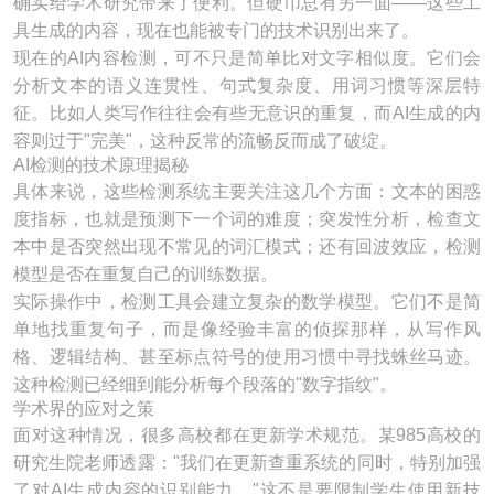
确实给学术研究带来了便利。但硬币总有另一面——这些工
具生成的内容，现在也能被专门的技术识别出来了。
现在的AI内容检测，可不只是简单比对文字相似度。它们会
分析文本的语义连贯性、句式复杂度、用词习惯等深层特
征。比如人类写作往往会有些无意识的重复，而AI生成的内
容则过于"完美"，这种反常的流畅反而成了破绽。
AI检测的技术原理揭秘
具体来说，这些检测系统主要关注这几个方面：文本的困惑
度指标，也就是预测下一个词的难度；突发性分析，检查文
本中是否突然出现不常见的词汇模式；还有回波效应，检测
模型是否在重复自己的训练数据。
实际操作中，检测工具会建立复杂的数学模型。它们不是简
单地找重复句子，而是像经验丰富的侦探那样，从写作风
格、逻辑结构、甚至标点符号的使用习惯中寻找蛛丝马迹。
这种检测已经细到能分析每个段落的"数字指纹"。
学术界的应对之策
面对这种情况，很多高校都在更新学术规范。某985高校的
研究生院老师透露："我们在更新查重系统的同时，特别加强
了对AI生成内容的识别能力。"这不是要限制学生使用新技