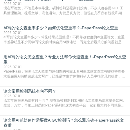
有的高频公共表述，甚至直接拼接已经公开
2026-07-01
现在写论文，不管是本科毕业、硕博答辩还是期刊投稿，不少人都会用AIGC工
具整理框架、梳理文献、润色语句。方便是真方便，但现在几乎所有院校和期刊
都要求排查论文中的AIGC生成内容，不符合规范的直接打回修改。自己瞎改三
五遍还是过不了预检测的大有人在，这时候，找到靠谱的降AIGC检测率的网
AI写的论文查重率多少？如何优化查重率？-PaperPass论文查重
站，就能少走好多弯路。PaperPass：守护学术原创性的智能伙伴AIGC生成内
容的学术合规痛点去年帮一个本科师弟改
2026-07-01
ai写的论文查重率多少？常见结果范围整理！不同修改程度的AI查重论文，查重
率差异明显不少同学写论文的时候会用AI做辅助，写完之后最关心的问题就是ai
写的论文查重率多少。很多人误以为AI生成的内容都是全新的，不会出现重复，
实际情况和大家想的不太一样。AI训练依赖海量公开学术文献、网络内容，生成
用AI写的论文怎么查重？专业方法帮你快速查重！-PaperPass论文查
内容本质是按照语义概率拼接已有内容，很容易和已发布的作品撞重复，甚至会
直接引用整段已有内容，所以查重率偏高是
重
2026-07-01
PaperPass：检测论文AI查重与原创性的可靠工具AI生成论文查重有哪些特殊要
求现在用AI辅助完成论文写作，已经是学生群体和科研人员中很常见的操作，不
管是搭建论文框架、梳理研究逻辑还是润色语言，不少人都会借助AI提高效率。
但很多人忽略了，AI生成的内容天生带有重复风险——训练AI的数据集本身就包
论文常用检测系统有何不同？
含大量已公开的学术内容、网络原创内容，AI输出内容时很容易无意识拼接出重
复片
2026-07-01
论文常用检测系统有何不同？ 现在高校和期刊常用的论文查重系统主要是知网、
维普、万方，再加上熟悉的Paper系列的这类初查平台，它们最大的不同就是数
据库大小、算法严格度和适用场景，弄明白区别你就不会乱花冤枉钱也不会被初
查数值误导。知网（CNKI）是学校定稿检测的绝对主流。本科用PMLC，含大学
论文用AI辅助创作需要做AIGC检测吗？怎么测准确-PaperPass论文
生联合比对库，能比历届学长论文，硕博用VIP/TMLC，含学术论文联合比对
库，期刊投稿用AMLMC/SML
查重