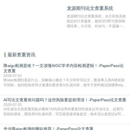
纹对比技术结合深度语义发掘识别比
龙源期刊论文查重系统
龙源期刊论文查重系统
对，利用指纹索引快速而精准地在云检
测服务部署的论文数据资源库中找到所
龙源期刊论文查重系统，自主研发高效
有相似的片段，该项技术检测速度快、
稳定的计算服务，最快35S即可获得检
准确率高，市场反映良好。
测结果，大片段、长短句，不遗漏一处
相似，区分论文中的正确引用参考文
献。
最新查重资讯
降aigc检测是啥？一文读懂AIGC学术内容检测逻辑！-PaperPass论
文查重
2026-07-01
降aigc检测到底是什么，拆解核心概念？不少同学写论文，图省事儿用AI搭框架
写初稿，临到投稿答辩才被通知要排查AI生成内容，搜半天资料都没搞懂降aigc
检测是啥，还容易把它和普通论文查重混为一谈，最后踩了坑，耽误了进度。哪
怕是已经入行的科研人员，不少人也搞不清降aigc检测是啥，对相关要求摸不
AI写论文查重有问题吗？这些风险要提前理清！-PaperPass论文查重
准。其实，降aigc检测是伴随AIGC工具在学术领域普及诞生的新需求，核心是为
了满足现在高校、期刊对AI生
2026-07-01
AI生成论文的查重风险从哪来?AI内容自带的重复特性很多赶毕业论文、赶期刊
投稿的朋友，图快用AI生成内容，写完就直接准备提交，根本没认真想过ai写论
文查重有问题吗这个问题，直到出了问题才追悔莫及。其实AI生成内容本身，就
自带不可忽视的查重风险。AI训练依赖海量公开的文本数据，生成内容本质是基
专业降aigc检测的网站推荐！-PaperPass论文查重
于训练数据的概率拼接，不是从零开始的原创创作。生成过程中，很容易复用已