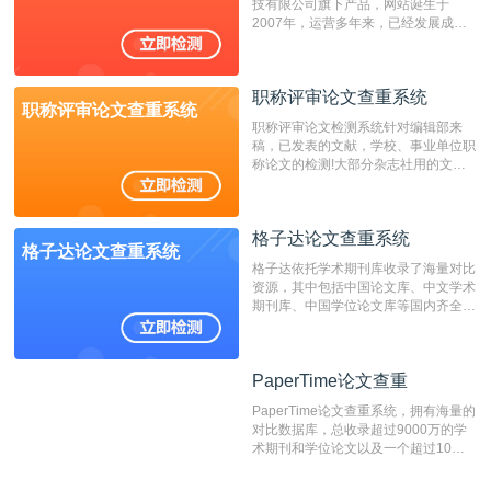
技有限公司旗下产品，网站诞生于
重的推荐系统。
2007年，运营多年来，已经发展成为
国内可信赖的中文原创性检查和预防剽
窃的在线网站。 系统采用自主研发的
动态指纹越级扫描检测技术，该项技术
职称评审论文查重系统
检测速度快、精度高，市场反映良好。
职称评审论文查重系统
职称评审论文检测系统针对编辑部来
稿，已发表的文献，学校、事业单位职
称论文的检测!大部分杂志社用的文献
抄袭检测系统。可检测抄袭与剽窃、伪
造、篡改、不当署名、一稿多投等学术
不端文献，学术不端论文查重可供期刊
格子达论文查重系统
编辑部检测来稿和已发表的文献,检测
格子达论文查重系统
结果和杂志社一致,已发表过的文章检
格子达依托学术期刊库收录了海量对比
测时注意填写第一作者,才能排除已发
资源，其中包括中国论文库、中文学术
表文献复制比。（限制字符数1万）
期刊库、中国学位论文库等国内齐全的
论文库以及数亿级网络资源，同时本地
资源库以每月100万篇的速度增加，是
目前中文文献资源涵盖全面的论文检测
PaperTime论文查重
PaperTime论文查重
系统，可检测中文、英文两种语言的论
文文本。
PaperTime论文查重系统，拥有海量的
对比数据库，总收录超过9000万的学
术期刊和学位论文以及一个超过10亿
数量的互联网网页数据库组成，保证了
比对源的专业性和广泛性。采用多级指