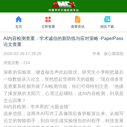
首页
立即查重
查重资讯
报告下载
AI内容检测查重：学术诚信的新防线与应对策略 -PaperPass
论文查重
2026-02-26 17:28:25
作者 :
放心测系统
浏览次数：214
深夜的实验室，键盘敲击声此起彼伏。研究生小李刚把最后
一组数据录入论文，突然想起导师昨天的提醒："现在很多常
见查重系统都升级了AI检测功能，你们可得特别注意。"他揉
了揉发胀的太阳穴，心里泛起嘀咕：这AI内容检测，到底是
怎么回事？
AI内容检测：学术界的"火眼金睛"
说来也怪，这两年AI写作工具像雨后春笋般冒出来。从能写
论文的智能助手，到自动生成实验报告的AI程序，科技发展