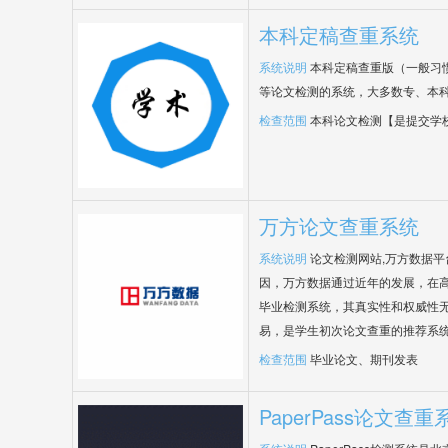
本科定稿查重系统
系统说明
本科定稿查重版（一般习
等论文检测的系统，大多数专、本
检查范围
本科论文检测【是提交学
万方论文查重系统
系统说明
论文检测网站,万方数据
因，万方数据通过近年的发展，在
毕业检测系统，其真实性和权威性
易，是学生初次论文查重的推荐系
检查范围
毕业论文、期刊发表
PaperPass论文查重