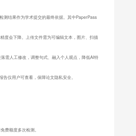
结果作为学术提交的最终依据。其中PaperPass
本检测精度会下降。上传文件需为可编辑文本，图片、扫描
段落需人工修改，调整句式、融入个人观点，降低AI特
检测报告仅用户可查看，保障论文隐私安全。
利用免费额度多次检测。