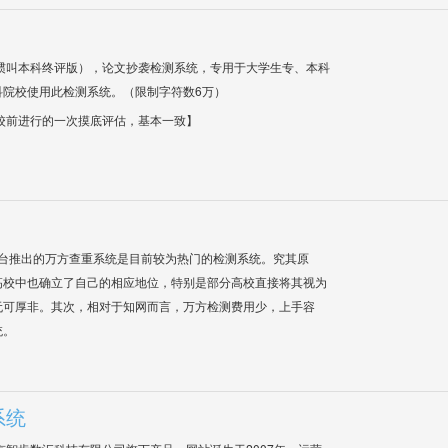
惯叫本科终评版），论文抄袭检测系统，专用于大学生专、本科
科院校使用此检测系统。（限制字符数6万）
校前进行的一次摸底评估，基本一致】
平台推出的万方查重系统是目前较为热门的检测系统。究其原
高校中也确立了自己的相应地位，特别是部分高校直接将其视为
无可厚非。其次，相对于知网而言，万方检测费用少，上手容
统。
系统