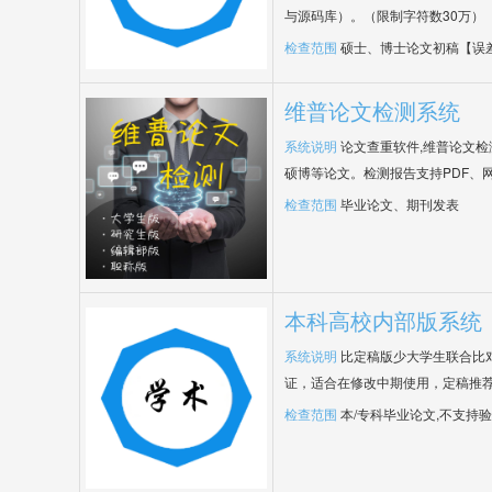
与源码库）。（限制字符数30万）
检查范围
硕士、博士论文初稿【误
维普论文检测系统
系统说明
论文查重软件,维普论文
硕博等论文。检测报告支持PDF、
检查范围
毕业论文、期刊发表
本科高校内部版系统
系统说明
比定稿版少大学生联合比
证，适合在修改中期使用，定稿推荐
检查范围
本/专科毕业论文,不支持