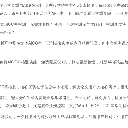
）：专注论文查重与AIGC检测，免费版支持中文AIGC率检测，每日5次免费
场景贴合，避免把规范引用误判为AI生成，还可同步查看论文重复率，不用
持中英文AIGC率检测，无需注册即可使用，单次检测无字数限制，检测速
快速筛查。
：免费版可检测短文本AIGC率，识别英文AI生成内容精度较高，但中文检
带免费AIGC率检测功能，免费额度仅1次，算法更新较慢，对新AI模型
免费AIGC率检测，核心优势在于贴合学术场景，解决论文用户的核心需求，
算法，能区分AI生成内容与正常学术引用、专业论述，避免误判，检测结
，登录即可使用，无需复杂注册流程，支持Word、PDF、TXT等常用
功能联动，一次检测可同时获取AI生成率和重复率，节省用户时间，不用