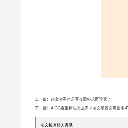
上一篇:
论文查重时是否会因格式而异呢？
下一篇:
AIGC查重标注怎么弄？论文场景实用指南-Pa
论文检测相关资讯