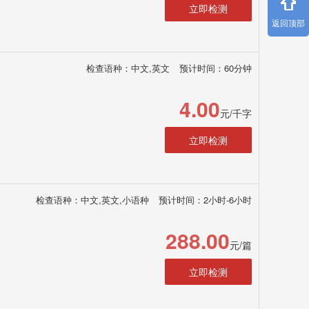
立即检测
返回顶部
检查语种：中文,英文
预计时间：60分钟
4.00
元/千字
立即检测
检查语种：中文,英文,小语种
预计时间：2小时-6小时
288.00
元/篇
立即检测