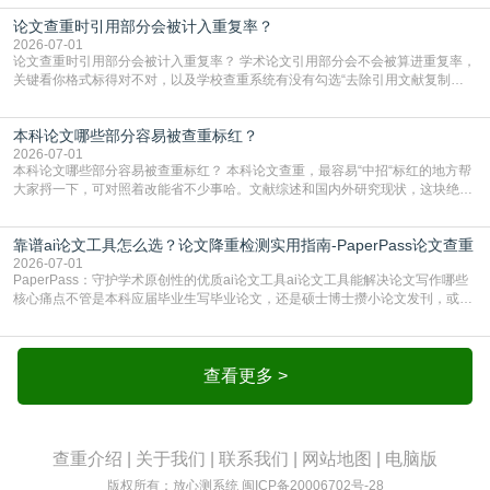
真的太亏。提前做AIGC检测，已经成了很多过来人交稿前必做的一步。为什么
论文查重时引用部分会被计入重复率？
AIGC检测成了论文答辩投稿前的必备项？可能还有不少人觉得，我就用AI搭了个
框架，内容都是自己写的，至于做AIG
2026-07-01
论文查重时引用部分会被计入重复率？ 学术论文引用部分会不会被算进重复率，
关键看你格式标得对不对，以及学校查重系统有没有勾选“去除引用文献复制
比”。如果格式完全规范，如正文引用句尾紧跟半角上标[1]，文末“参考文献”四字
独占一行，每条文献用[1][2]方括号编号、与正文一一对应，著录项符合GB/T
本科论文哪些部分容易被查重标红？
7714（作者、题名、刊名、年、卷期、页码齐全，标点用半角）；查重系统识别
成功后通常把这段标为引用，
2026-07-01
本科论文哪些部分容易被查重标红？ 本科论文查重，最容易“中招“标红的地方帮
大家捋一下，可对照着改能省不少事哈。文献综述和国内外研究现状，这块绝对
的重灾区。你介绍前人研究了啥、某个理论是谁提的，课本和往届论文里都有近
乎一模一样的话，你要是直接复制百度百科、教材或别人写好的综述段落，系统
靠谱ai论文工具怎么选？论文降重检测实用指南-PaperPass论文查重
一抓一个准，整段飘红。研究背景、意义和方法描述也是不可避免，比如“本文采
用问卷调查法““运用SPSS软件进行数据分
2026-07-01
PaperPass：守护学术原创性的优质ai论文工具ai论文工具能解决论文写作哪些
核心痛点不管是本科应届毕业生写毕业论文，还是硕士博士攒小论文发刊，或是
科研人员整理课题成果，都绕不开重复率核查、内容优化这两大难关。以前全靠
自己逐句读逐句改，熬好几个大夜不说，还经常改不到点上，交上去才发现重复
率超标，再返工太折腾。现在有了成熟的ai论文工具，这些痛点基本都能高效解
决。靠谱的ai论文工具，不止能帮你梳
查看更多 >
查重介绍
|
关于我们
|
联系我们
|
网站地图
|
电脑版
版权所有：放心测系统
闽ICP备20006702号-28