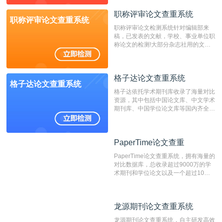
动态指纹越级扫描检测技术，该项技术
职称评审论文查重系统
检测速度快、精度高，市场反映良好。
职称评审论文查重系统
职称评审论文检测系统针对编辑部来
稿，已发表的文献，学校、事业单位职
称论文的检测!大部分杂志社用的文献
抄袭检测系统。可检测抄袭与剽窃、伪
造、篡改、不当署名、一稿多投等学术
不端文献，学术不端论文查重可供期刊
格子达论文查重系统
编辑部检测来稿和已发表的文献,检测
格子达论文查重系统
结果和杂志社一致,已发表过的文章检
格子达依托学术期刊库收录了海量对比
测时注意填写第一作者,才能排除已发
资源，其中包括中国论文库、中文学术
表文献复制比。（限制字符数1万）
期刊库、中国学位论文库等国内齐全的
论文库以及数亿级网络资源，同时本地
资源库以每月100万篇的速度增加，是
目前中文文献资源涵盖全面的论文检测
PaperTime论文查重
PaperTime论文查重
系统，可检测中文、英文两种语言的论
文文本。
PaperTime论文查重系统，拥有海量的
对比数据库，总收录超过9000万的学
术期刊和学位论文以及一个超过10亿
数量的互联网网页数据库组成，保证了
比对源的专业性和广泛性。采用多级指
纹对比技术结合深度语义发掘识别比
龙源期刊论文查重系统
龙源期刊论文查重系统
对，利用指纹索引快速而精准地在云检
测服务部署的论文数据资源库中找到所
龙源期刊论文查重系统，自主研发高效