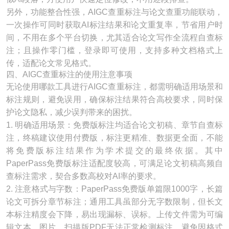
另外，功能整合性强，AIGC查重标注与论文查重功能联动，
一次操作可同时获取AI标注结果和论文重复率，节省用户时
间，不用在多个平台切换，尤其适合论文写作全流程自查标
注；且操作零门槛，登录即可使用，支持多种文档格式上
传，适配论文常见格式。
四、AIGC查重标注的使用注意事项
无论使用哪款工具进行AIGC查重标注，都需明确适用场景和
标注规则，避免误用，确保标注结果符合高校要求，同时保
护论文隐私，减少误判带来的困扰。
1. 明确适用场景：免费版标注均适合论文初稿、章节自查标
注，终稿建议使用付费版，标注更精准、数据更全面，不能
将免费版标注结果作为学术提交的最终依据。其中
PaperPass免费版标注适配度较高，可满足论文初稿高频自
查标注需求，契合多数高校对AI率的要求。
2. 注意格式与字数：PaperPass免费版单篇限1000字，长篇
论文可拆分章节标注；通用工具虽部分无字数限制，但长文
本标注精度会下降，易出现漏标、误标。上传文件需为可编
辑文本，图片、扫描版PDF无法正常检测标注，避免因格式