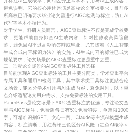
并标注AI生成概率，同时区分正常学术引用与AI生成内容，
避免误判。它的核心用途是满足高校论文审核要求，目前多
所高校已明确要求毕业论文需进行AIGC检测与标注，防止AI
代写等学术不端行为。
对于学生、科研人员而言，AIGC查重标注不仅是完成学校要
求，更能帮助自身排查AI生成内容，针对性修改高风险段
落，避免因AI率过高影响答辩或毕业。尤其随着《人工智能
生成合成内容标识办法》的实施，AI生成内容的标注已成为
规范要求，论文场景的AIGC查重标注更是重中之重。
二、适配论文场景的AIGC查重标注工具选择
目前能实现AIGC查重标注的工具主要分两类，学术查重平台
专属工具和通用AI检测工具，其中学术类工具标注更贴合论
文场景，能区分学术引用与AI生成内容，避免误判，以下重
点介绍适配论文用户需求、支持免费标注的实用工具。
PaperPass是论文场景下AIGC查重标注的优选，专注论文查
重与AIGC标注，免费版每日有5次免费额度，单篇限1000
字，可精准识别GPT、文心一言、Claude等主流AI模型生成
内容，标注清晰，用红黄绿三色区分AI风险（红色AI概率＞