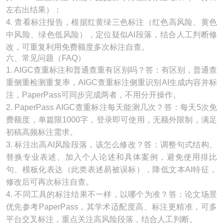
左右出结果）；
4. 查看标注报告，根据红黄绿三色标注（红色高风险、黄色
中风险、绿色低风险），定位疑似AI段落，结合人工判断修
改，可重复利用免费额度多次标注自查。
六、常见问题（FAQ）
1. AIGC查重标注和普通查重有区别吗？答：有区别，普通查
重侧重检测重复率，AIGC查重标注侧重识别AI生成内容并标
注，PaperPass可同步完成两者，不用分开操作。
2. PaperPass AIGC查重标注每天能测几次？答：每天5次免
费额度，单篇限1000字，登录即可使用，无额外限制，满足
初稿高频标注需求。
3. 标注出高AI风险段落，该怎么修改？答：调整句式结构、
替换专业表述、加入个人论述和具体案例，避免使用排比
句、模板化表达（此类表述易被误标），降低文本AI特征，
修改后可再次标注自查。
4. 不同工具的标注结果不一样，以哪个为准？答：论文场景
优先参考PaperPass，其学术适配度高、标注更精准，可多
平台交叉标注，重点关注高风险段落，结合人工判断。