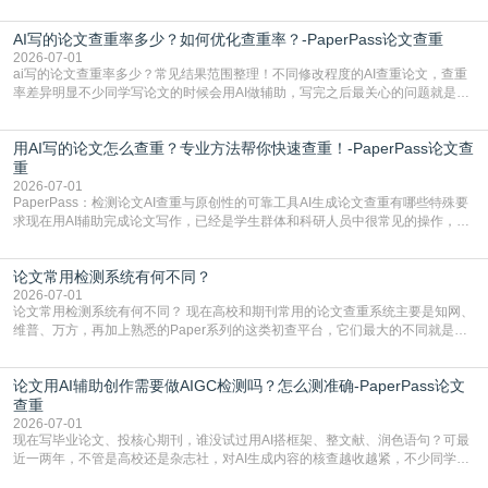
都要求排查论文中的AIGC生成内容，不符合规范的直接打回修改。自己瞎改三
五遍还是过不了预检测的大有人在，这时候，找到靠谱的降AIGC检测率的网
AI写的论文查重率多少？如何优化查重率？-PaperPass论文查重
站，就能少走好多弯路。PaperPass：守护学术原创性的智能伙伴AIGC生成内
容的学术合规痛点去年帮一个本科师弟改
2026-07-01
ai写的论文查重率多少？常见结果范围整理！不同修改程度的AI查重论文，查重
率差异明显不少同学写论文的时候会用AI做辅助，写完之后最关心的问题就是ai
写的论文查重率多少。很多人误以为AI生成的内容都是全新的，不会出现重复，
实际情况和大家想的不太一样。AI训练依赖海量公开学术文献、网络内容，生成
用AI写的论文怎么查重？专业方法帮你快速查重！-PaperPass论文查
内容本质是按照语义概率拼接已有内容，很容易和已发布的作品撞重复，甚至会
直接引用整段已有内容，所以查重率偏高是
重
2026-07-01
PaperPass：检测论文AI查重与原创性的可靠工具AI生成论文查重有哪些特殊要
求现在用AI辅助完成论文写作，已经是学生群体和科研人员中很常见的操作，不
管是搭建论文框架、梳理研究逻辑还是润色语言，不少人都会借助AI提高效率。
但很多人忽略了，AI生成的内容天生带有重复风险——训练AI的数据集本身就包
论文常用检测系统有何不同？
含大量已公开的学术内容、网络原创内容，AI输出内容时很容易无意识拼接出重
复片
2026-07-01
论文常用检测系统有何不同？ 现在高校和期刊常用的论文查重系统主要是知网、
维普、万方，再加上熟悉的Paper系列的这类初查平台，它们最大的不同就是数
据库大小、算法严格度和适用场景，弄明白区别你就不会乱花冤枉钱也不会被初
查数值误导。知网（CNKI）是学校定稿检测的绝对主流。本科用PMLC，含大学
论文用AI辅助创作需要做AIGC检测吗？怎么测准确-PaperPass论文
生联合比对库，能比历届学长论文，硕博用VIP/TMLC，含学术论文联合比对
库，期刊投稿用AMLMC/SML
查重
2026-07-01
现在写毕业论文、投核心期刊，谁没试过用AI搭框架、整文献、润色语句？可最
近一两年，不管是高校还是杂志社，对AI生成内容的核查越收越紧，不少同学投
出去的文章直接因为AIGC占比过高被打回，还有人毕设差点因为这个过不了，