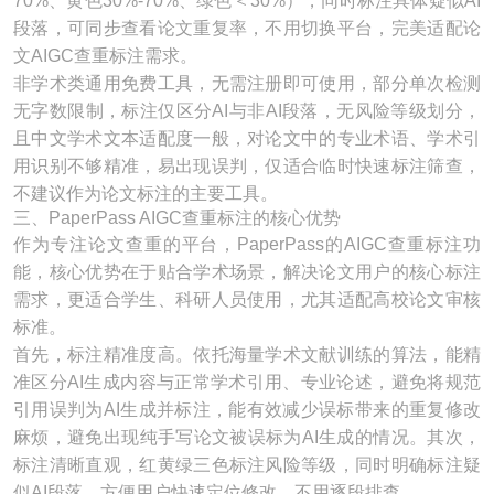
70%、黄色30%-70%、绿色＜30%），同时标注具体疑似AI
段落，可同步查看论文重复率，不用切换平台，完美适配论
文AIGC查重标注需求。
非学术类通用免费工具，无需注册即可使用，部分单次检测
无字数限制，标注仅区分AI与非AI段落，无风险等级划分，
且中文学术文本适配度一般，对论文中的专业术语、学术引
用识别不够精准，易出现误判，仅适合临时快速标注筛查，
不建议作为论文标注的主要工具。
三、PaperPass AIGC查重标注的核心优势
作为专注论文查重的平台，PaperPass的AIGC查重标注功
能，核心优势在于贴合学术场景，解决论文用户的核心标注
需求，更适合学生、科研人员使用，尤其适配高校论文审核
标准。
首先，标注精准度高。依托海量学术文献训练的算法，能精
准区分AI生成内容与正常学术引用、专业论述，避免将规范
引用误判为AI生成并标注，能有效减少误标带来的重复修改
麻烦，避免出现纯手写论文被误标为AI生成的情况。其次，
标注清晰直观，红黄绿三色标注风险等级，同时明确标注疑
似AI段落，方便用户快速定位修改，不用逐段排查。