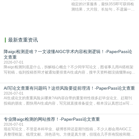
有相似的片段，该项技术检测速度快、
稳定的计算服务，最快35S即可获得检
准确率高，市场反映良好。
测结果，大片段、长短句，不遗漏一处
相似，区分论文中的正确引用参考文
献。
最新查重资讯
降aigc检测是啥？一文读懂AIGC学术内容检测逻辑！-PaperPass论
文查重
2026-07-01
降aigc检测到底是什么，拆解核心概念？不少同学写论文，图省事儿用AI搭框架
写初稿，临到投稿答辩才被通知要排查AI生成内容，搜半天资料都没搞懂降aigc
检测是啥，还容易把它和普通论文查重混为一谈，最后踩了坑，耽误了进度。哪
怕是已经入行的科研人员，不少人也搞不清降aigc检测是啥，对相关要求摸不
AI写论文查重有问题吗？这些风险要提前理清！-PaperPass论文查重
准。其实，降aigc检测是伴随AIGC工具在学术领域普及诞生的新需求，核心是为
了满足现在高校、期刊对AI生
2026-07-01
AI生成论文的查重风险从哪来?AI内容自带的重复特性很多赶毕业论文、赶期刊
投稿的朋友，图快用AI生成内容，写完就直接准备提交，根本没认真想过ai写论
文查重有问题吗这个问题，直到出了问题才追悔莫及。其实AI生成内容本身，就
自带不可忽视的查重风险。AI训练依赖海量公开的文本数据，生成内容本质是基
专业降aigc检测的网站推荐！-PaperPass论文查重
于训练数据的概率拼接，不是从零开始的原创创作。生成过程中，很容易复用已
有的高频公共表述，甚至直接拼接已经公开
2026-07-01
现在写论文，不管是本科毕业、硕博答辩还是期刊投稿，不少人都会用AIGC工
具整理框架、梳理文献、润色语句。方便是真方便，但现在几乎所有院校和期刊