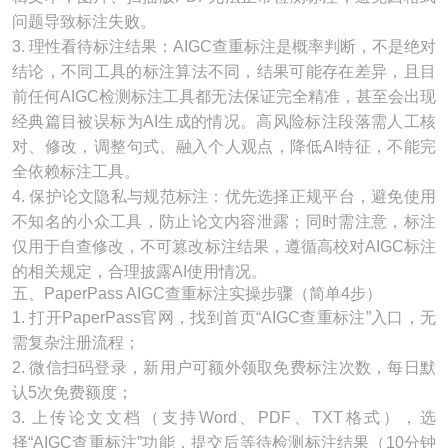
问题导致标注失败。
3. 理性看待标注结果：AIGC查重标注是概率判断，不是绝对
结论，不同工具的标注算法不同，结果可能存在差异，且目
前任何AIGC检测标注工具都无法保证完全精准，甚至会出现
经典篇目被误标为AI生成的情况。高风险标注段落需人工核
对、修改，调整句式、融入个人观点，降低AI特征，不能完
全依赖标注工具。
4. 保护论文隐私与规范标注：优先选择正规平台，避免使用
不知名的小众工具，防止论文内容泄露；同时需注意，标注
仅用于自查修改，不可篡改标注结果，遵循高校对AIGC标注
的相关规定，合理披露AI使用情况。
五、PaperPass AIGC查重标注实操步骤（简单4步）
1. 打开PaperPass官网，找到首页“AIGC查重标注”入口，无
需复杂注册流程；
2. 微信扫码登录，新用户可额外领取免费标注次数，每日默
认5次免费额度；
3. 上传论文文档（支持Word、PDF、TXT格式），选
择“AIGC查重标注”功能，提交后等待检测标注结果（10分钟