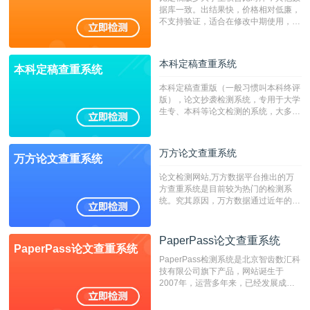
据库一致。出结果快，价格相对低廉，
不支持验证，适合在修改中期使用，定
稿推荐PMLC。——不支持验证！！！
本科定稿查重系统
本科定稿查重系统
本科定稿查重版（一般习惯叫本科终评
版），论文抄袭检测系统，专用于大学
生专、本科等论文检测的系统，大多数
专、本科院校使用此检测系统。（限制
字符数6万）
万方论文查重系统
万方论文查重系统
论文检测网站,万方数据平台推出的万
方查重系统是目前较为热门的检测系
统。究其原因，万方数据通过近年的发
展，在高校中也确立了自己的相应地
位，特别是部分高校直接将其视为毕业
检测系统，其真实性和权威性无可厚
PaperPass论文查重系统
PaperPass论文查重系统
非。其次，相对于知网而言，万方检测
PaperPass检测系统是北京智齿数汇科
费用少，上手容易，是学生初次论文查
技有限公司旗下产品，网站诞生于
重的推荐系统。
2007年，运营多年来，已经发展成为
国内可信赖的中文原创性检查和预防剽
窃的在线网站。 系统采用自主研发的