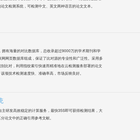
的论文检测系统，可检测中文、英文两种语言的论文文本。
系统，拥有海量的对比数据库，总收录超过9000万的学术期刊和学
联网网页数据库组成，保证了比对源的专业性和广泛性。采用多
识别比对，利用指纹索引快速而精准地在云检测服务部署的论文
，该项技术检测速度快、准确率高，市场反映良好。
统
自主研发高效稳定的计算服务，最快35S即可获得检测结果，大
区分论文中的正确引用参考文献。