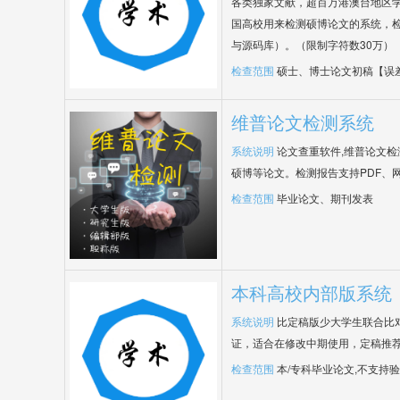
各类独家文献，超百万港澳台地区
国高校用来检测硕博论文的系统，检
与源码库）。（限制字符数30万）
检查范围
硕士、博士论文初稿【误
维普论文检测系统
系统说明
论文查重软件,维普论文
硕博等论文。检测报告支持PDF、
检查范围
毕业论文、期刊发表
本科高校内部版系统
系统说明
比定稿版少大学生联合比
证，适合在修改中期使用，定稿推荐
检查范围
本/专科毕业论文,不支持