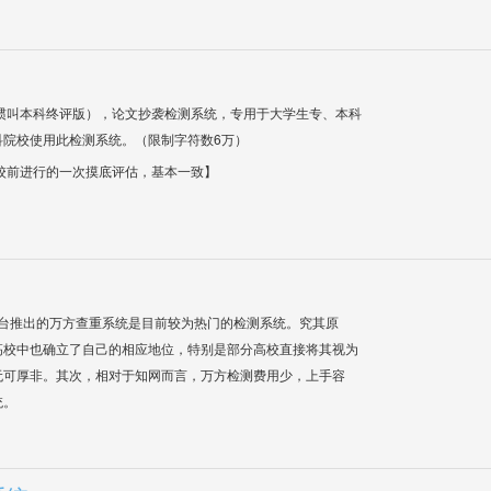
惯叫本科终评版），论文抄袭检测系统，专用于大学生专、本科
科院校使用此检测系统。（限制字符数6万）
校前进行的一次摸底评估，基本一致】
平台推出的万方查重系统是目前较为热门的检测系统。究其原
高校中也确立了自己的相应地位，特别是部分高校直接将其视为
无可厚非。其次，相对于知网而言，万方检测费用少，上手容
统。