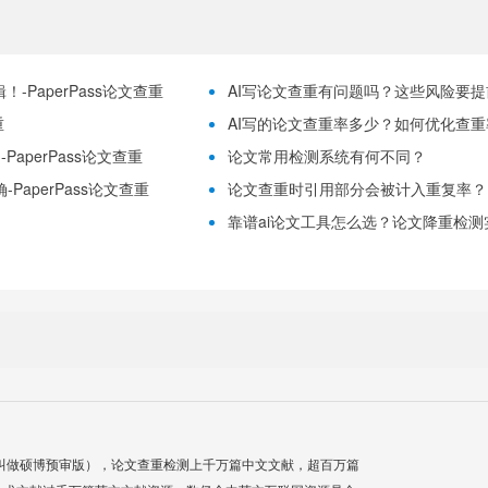
-PaperPass论文查重
AI写论文查重有问题吗？这些风险要提前理
重
AI写的论文查重率多少？如何优化查重率？
aperPass论文查重
论文常用检测系统有何不同？
PaperPass论文查重
论文查重时引用部分会被计入重复率？
靠谱ai论文工具怎么选？论文降重检测实用
叫做硕博预审版），论文查重检测上千万篇中文文献，超百万篇