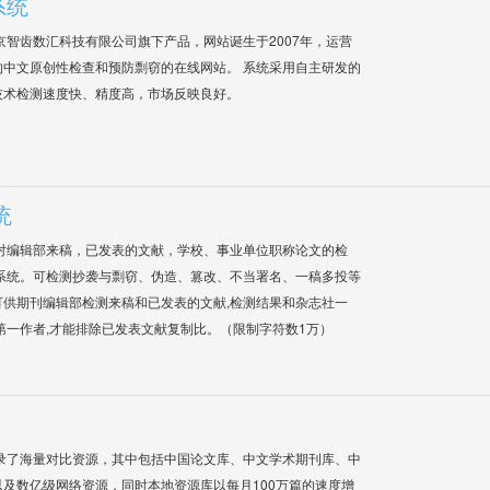
系统
是北京智齿数汇科技有限公司旗下产品，网站诞生于2007年，运营
中文原创性检查和预防剽窃的在线网站。 系统采用自主研发的
技术检测速度快、精度高，市场反映良好。
统
对编辑部来稿，已发表的文献，学校、事业单位职称论文的检
系统。可检测抄袭与剽窃、伪造、篡改、不当署名、一稿多投等
供期刊编辑部检测来稿和已发表的文献,检测结果和杂志社一
第一作者,才能排除已发表文献复制比。（限制字符数1万）
录了海量对比资源，其中包括中国论文库、中文学术期刊库、中
及数亿级网络资源，同时本地资源库以每月100万篇的速度增