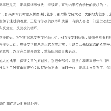
复率还是高，那就得继续修改、继续查，直到结果符合学校的要求为止。
子”，如果你写的时候东拼西凑比较多，那后期需要大动干戈的地方就多，
增加了通过的难度。三是你修改的效率和质量，有的人会改，知道怎么把
入反复查、反复改的循环。
以提前做。写的时候就要有“原创意识”，别直接复制粘贴，哪怕是看资料
并注明出处。在提交学校系统正式查重之前，可以自己先找靠谱的查重平
的意思，然后完全抛开原文，重新组织语言去表达。
他人的成果，保证文章的原创性。别把全部精力都放在和查重报告“斗智斗
只是为了过查重而把论文改得语句不通、面目全非，那就本末倒置了。保
我们,我们将及时删除处理。