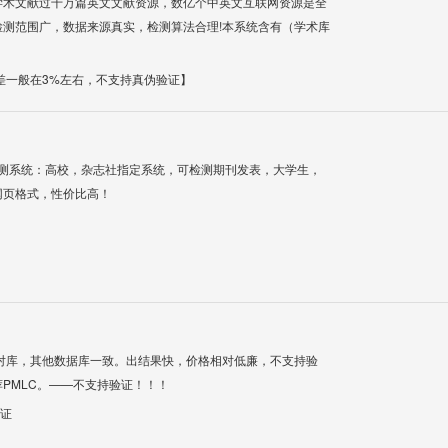
学术文献过千万篇英文文献资源，数亿个中英文互联网资源是全
测范围广，数据来源真实，检测算法合理!本系统含有（学术库
差一般在3%左右，不支持真伪验证】
检测系统：高校，杂志社指定系统，可检测期刊发表，大学生，
网页格式，性价比高！
对库，其他数据库一致。出结果快，价格相对低廉，不支持验
PMLC。——不支持验证！！！
验证