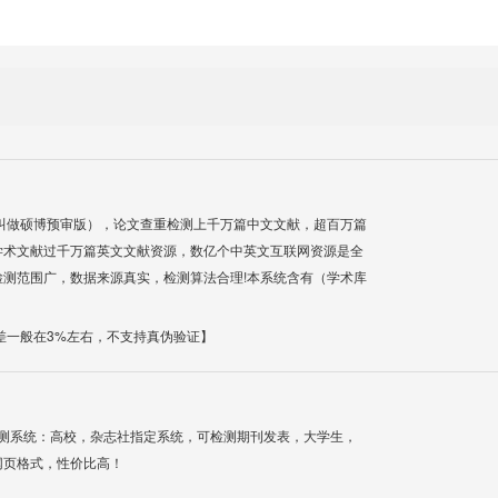
叫做硕博预审版），论文查重检测上千万篇中文文献，超百万篇
学术文献过千万篇英文文献资源，数亿个中英文互联网资源是全
测范围广，数据来源真实，检测算法合理!本系统含有（学术库
差一般在3%左右，不支持真伪验证】
检测系统：高校，杂志社指定系统，可检测期刊发表，大学生，
网页格式，性价比高！