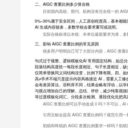
二、AIGC 查重比例多少算合格
目前国内高校、期刊、机构没有完全统一的 AI
0%–30%属于安全区间，人工原创程度高，基本都能通
AI 生成内容较多，多数学校会要求重写或说明。
实际合格标准以本校、本单位最新要求为准，多数
三、影响 AIGC 查重比例的常见原因
很多用户明明自己写了大部分内容，AIGC 查
句式过于规整、逻辑模板化AI 常用固定结构，如总
段落结构高度统一每段长度相近、句子长度相近，缺少
仅简单替换同义词结构没变，比例下降有限。四、如何正
高≠学术不端只是提示内容风格接近 AI，需要人
会有差异算法、语料库不同，结果会略有浮动，以学校
与观点增加自己的理解、总结、评价，减少纯客观描述
等过度模板化词汇。分段多次检测、逐段优化先把高风
AIGC 查重比例可以手动改成 0 吗？不可以，
引用文献会提高 AIGC 查重比例吗？规范引
初稿和终稿的 AIGC 查重比例要求一样吗？