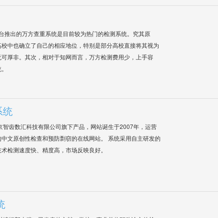
平台推出的万方查重系统是目前较为热门的检测系统。究其原
高校中也确立了自己的相应地位，特别是部分高校直接将其视为
无可厚非。其次，相对于知网而言，万方检测费用少，上手容
统。
系统
是北京智齿数汇科技有限公司旗下产品，网站诞生于2007年，运营
中文原创性检查和预防剽窃的在线网站。 系统采用自主研发的
技术检测速度快、精度高，市场反映良好。
统