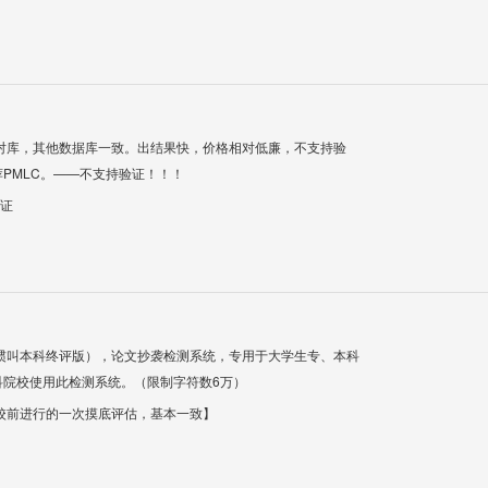
对库，其他数据库一致。出结果快，价格相对低廉，不支持验
PMLC。——不支持验证！！！
验证
惯叫本科终评版），论文抄袭检测系统，专用于大学生专、本科
科院校使用此检测系统。（限制字符数6万）
校前进行的一次摸底评估，基本一致】