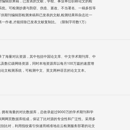
对编辑部来稿，已发表的文献，学校、事业单位职称论文的检
系统。可检测抄袭与剽窃、伪造、篡改、不当署名、一稿多投等
供期刊编辑部检测来稿和已发表的文献,检测结果和杂志社一
第一作者,才能排除已发表文献复制比。（限制字符数1万）
录了海量对比资源，其中包括中国论文库、中文学术期刊库、中
及数亿级网络资源，同时本地资源库以每月100万篇的速度增
的论文检测系统，可检测中文、英文两种语言的论文文本。
系统，拥有海量的对比数据库，总收录超过9000万的学术期刊和学
联网网页数据库组成，保证了比对源的专业性和广泛性。采用多
识别比对，利用指纹索引快速而精准地在云检测服务部署的论文