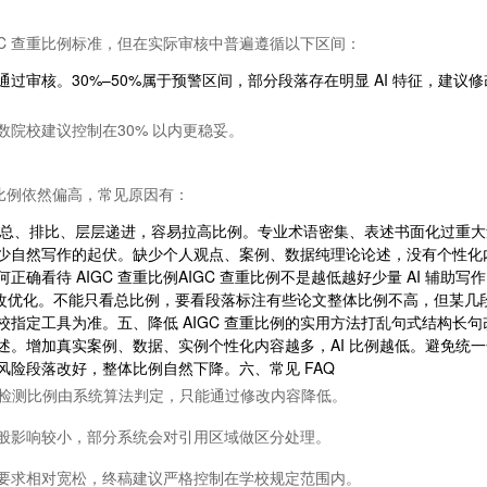
GC 查重比例标准，但在实际审核中普遍遵循以下区间：
过审核。30%–50%属于预警区间，部分段落存在明显 AI 特征，建议修改
院校建议控制在30% 以内更稳妥。
重比例依然偏高，常见原因有：
分总、排比、层层递进，容易拉高比例。专业术语密集、表述书面化过重大量
自然写作的起伏。缺少个人观点、案例、数据纯理论论述，没有个性化内容，
确看待 AIGC 查重比例AIGC 查重比例不是越低越好少量 AI 辅
工修改优化。不能只看总比例，要看段落标注有些论文整体比例不高，但某
指定工具为准。五、降低 AIGC 查重比例的实用方法打乱句式结构长
。增加真实案例、数据、实例个性化内容越多，AI 比例越低。避免统一化
险段落改好，整体比例自然下降。六、常见 FAQ
AI 检测比例由系统算法判定，只能通过修改内容降低。
用一般影响较小，部分系统会对引用区域做区分处理。
初稿要求相对宽松，终稿建议严格控制在学校规定范围内。