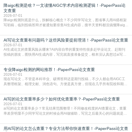
降aigc检测是啥？一文读懂AIGC学术内容检测逻辑！-PaperPass论
文查重
2026-07-01
降aigc检测到底是什么，拆解核心概念？不少同学写论文，图省事儿用AI搭框架
写初稿，临到投稿答辩才被通知要排查AI生成内容，搜半天资料都没搞懂降aigc
检测是啥，还容易把它和普通论文查重混为一谈，最后踩了坑，耽误了进度。哪
怕是已经入行的科研人员，不少人也搞不清降aigc检测是啥，对相关要求摸不
AI写论文查重有问题吗？这些风险要提前理清！-PaperPass论文查重
准。其实，降aigc检测是伴随AIGC工具在学术领域普及诞生的新需求，核心是为
了满足现在高校、期刊对AI生
2026-07-01
AI生成论文的查重风险从哪来?AI内容自带的重复特性很多赶毕业论文、赶期刊
投稿的朋友，图快用AI生成内容，写完就直接准备提交，根本没认真想过ai写论
文查重有问题吗这个问题，直到出了问题才追悔莫及。其实AI生成内容本身，就
自带不可忽视的查重风险。AI训练依赖海量公开的文本数据，生成内容本质是基
专业降aigc检测的网站推荐！-PaperPass论文查重
于训练数据的概率拼接，不是从零开始的原创创作。生成过程中，很容易复用已
有的高频公共表述，甚至直接拼接已经公开
2026-07-01
现在写论文，不管是本科毕业、硕博答辩还是期刊投稿，不少人都会用AIGC工
具整理框架、梳理文献、润色语句。方便是真方便，但现在几乎所有院校和期刊
都要求排查论文中的AIGC生成内容，不符合规范的直接打回修改。自己瞎改三
五遍还是过不了预检测的大有人在，这时候，找到靠谱的降AIGC检测率的网
AI写的论文查重率多少？如何优化查重率？-PaperPass论文查重
站，就能少走好多弯路。PaperPass：守护学术原创性的智能伙伴AIGC生成内
容的学术合规痛点去年帮一个本科师弟改
2026-07-01
ai写的论文查重率多少？常见结果范围整理！不同修改程度的AI查重论文，查重
率差异明显不少同学写论文的时候会用AI做辅助，写完之后最关心的问题就是ai
写的论文查重率多少。很多人误以为AI生成的内容都是全新的，不会出现重复，
实际情况和大家想的不太一样。AI训练依赖海量公开学术文献、网络内容，生成
用AI写的论文怎么查重？专业方法帮你快速查重！-PaperPass论文查
内容本质是按照语义概率拼接已有内容，很容易和已发布的作品撞重复，甚至会