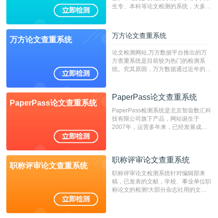
生专、本科等论文检测的系统，大多数
专、本科院校使用此检测系统。（限制
字符数6万）
万方论文查重系统
万方论文查重系统
论文检测网站,万方数据平台推出的万
方查重系统是目前较为热门的检测系
统。究其原因，万方数据通过近年的发
展，在高校中也确立了自己的相应地
位，特别是部分高校直接将其视为毕业
检测系统，其真实性和权威性无可厚
PaperPass论文查重系统
PaperPass论文查重系统
非。其次，相对于知网而言，万方检测
PaperPass检测系统是北京智齿数汇科
费用少，上手容易，是学生初次论文查
技有限公司旗下产品，网站诞生于
重的推荐系统。
2007年，运营多年来，已经发展成为
国内可信赖的中文原创性检查和预防剽
窃的在线网站。 系统采用自主研发的
动态指纹越级扫描检测技术，该项技术
职称评审论文查重系统
检测速度快、精度高，市场反映良好。
职称评审论文查重系统
职称评审论文检测系统针对编辑部来
稿，已发表的文献，学校、事业单位职
称论文的检测!大部分杂志社用的文献
抄袭检测系统。可检测抄袭与剽窃、伪
造、篡改、不当署名、一稿多投等学术
不端文献，学术不端论文查重可供期刊