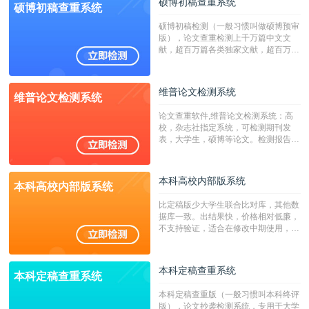
硕博初稿查重系统
硕博初稿查重系统
硕博初稿检测（一般习惯叫做硕博预审
版），论文查重检测上千万篇中文文
献，超百万篇各类独家文献，超百万港
澳台地区学术文献过千万篇英文文献资
源，数亿个中英文互联网资源是全国高
校用来检测硕博论文的系统，检测范围
维普论文检测系统
维普论文检测系统
广，数据来源真实，检测算法合理!本
系统含有（学术库与源码库）。（限制
论文查重软件,维普论文检测系统：高
字符数30万）
校，杂志社指定系统，可检测期刊发
表，大学生，硕博等论文。检测报告支
持PDF、网页格式，性价比高！
本科高校内部版系统
本科高校内部版系统
比定稿版少大学生联合比对库，其他数
据库一致。出结果快，价格相对低廉，
不支持验证，适合在修改中期使用，定
稿推荐PMLC。——不支持验证！！！
本科定稿查重系统
本科定稿查重系统
本科定稿查重版（一般习惯叫本科终评
版），论文抄袭检测系统，专用于大学