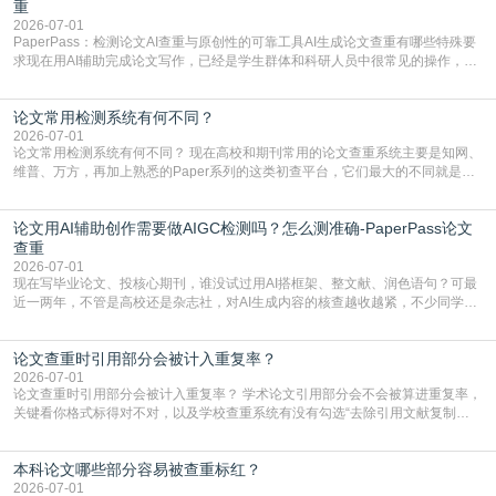
直接引用整段已有内容，所以查重率偏高是
重
2026-07-01
PaperPass：检测论文AI查重与原创性的可靠工具AI生成论文查重有哪些特殊要
求现在用AI辅助完成论文写作，已经是学生群体和科研人员中很常见的操作，不
管是搭建论文框架、梳理研究逻辑还是润色语言，不少人都会借助AI提高效率。
但很多人忽略了，AI生成的内容天生带有重复风险——训练AI的数据集本身就包
论文常用检测系统有何不同？
含大量已公开的学术内容、网络原创内容，AI输出内容时很容易无意识拼接出重
复片
2026-07-01
论文常用检测系统有何不同？ 现在高校和期刊常用的论文查重系统主要是知网、
维普、万方，再加上熟悉的Paper系列的这类初查平台，它们最大的不同就是数
据库大小、算法严格度和适用场景，弄明白区别你就不会乱花冤枉钱也不会被初
查数值误导。知网（CNKI）是学校定稿检测的绝对主流。本科用PMLC，含大学
论文用AI辅助创作需要做AIGC检测吗？怎么测准确-PaperPass论文
生联合比对库，能比历届学长论文，硕博用VIP/TMLC，含学术论文联合比对
库，期刊投稿用AMLMC/SML
查重
2026-07-01
现在写毕业论文、投核心期刊，谁没试过用AI搭框架、整文献、润色语句？可最
近一两年，不管是高校还是杂志社，对AI生成内容的核查越收越紧，不少同学投
出去的文章直接因为AIGC占比过高被打回，还有人毕设差点因为这个过不了，
真的太亏。提前做AIGC检测，已经成了很多过来人交稿前必做的一步。为什么
论文查重时引用部分会被计入重复率？
AIGC检测成了论文答辩投稿前的必备项？可能还有不少人觉得，我就用AI搭了个
框架，内容都是自己写的，至于做AIG
2026-07-01
论文查重时引用部分会被计入重复率？ 学术论文引用部分会不会被算进重复率，
关键看你格式标得对不对，以及学校查重系统有没有勾选“去除引用文献复制
比”。如果格式完全规范，如正文引用句尾紧跟半角上标[1]，文末“参考文献”四字
独占一行，每条文献用[1][2]方括号编号、与正文一一对应，著录项符合GB/T
本科论文哪些部分容易被查重标红？
7714（作者、题名、刊名、年、卷期、页码齐全，标点用半角）；查重系统识别
成功后通常把这段标为引用，
2026-07-01