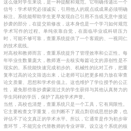
这么做对学生来说，是一种提醒和规范。它明确传递出一个
信号：学术研究必须诚实，引用他人的观点或成果必须明确
标注。系统能帮助学生更早发现自己引用不当或无意中接近
抄袭的部分，在提交前修改，这本身也是一个学习如何规范
学术写作的过程。单纯依靠自觉，在面临毕业或科研压力
时，可能不够可靠，查重系统提供了一个客观的、一视同仁
的技术底线。
对高校和教师而言，查重系统提升了管理效率和公正性。每
年毕业生数量庞大，教师逐一去核实每篇论文的原创性是不
现实的。系统能快速完成初步的、机械性的比对工作，把重
复率过高的论文筛选出来，让老师可以把更多精力放在审查
论文质量、思想和学术价值上。这也维护了学位授予的公正
性，避免那些靠抄袭蒙混过关的学生获得与其他认真努力的
学生同样的学历，保护了高校学术声誉。
当然，高校也清楚，查重系统只是一个工具，它有局限性。
它主要检查文字重复，但判断不了观点剽窃或思想抄袭，也
评估不了论文真正的学术水平。所以，它通常是作为初步审
查环节，不能完全代替教师的专业评审。设立这个系统的核