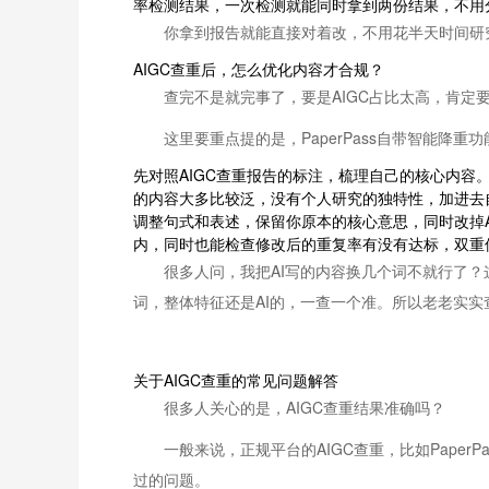
率检测结果，一次检测就能同时拿到两份结果，不用
你拿到报告就能直接对着改，不用花半天时间研究报
AIGC查重后，怎么优化内容才合规？
查完不是就完事了，要是AIGC占比太高，肯定要
这里要重点提的是，PaperPass自带智能降
先对照AIGC查重报告的标注，梳理自己的核心内容
的内容大多比较泛，没有个人研究的独特性，加进去自己
调整句式和表述，保留你原本的核心意思，同时改掉A
内，同时也能检查修改后的重复率有没有达标，双重
很多人问，我把AI写的内容换几个词不就行了？
词，整体特征还是AI的，一查一个准。所以老老实
关于AIGC查重的常见问题解答
很多人关心的是，AIGC查重结果准确吗？
一般来说，正规平台的AIGC查重，比如Pap
过的问题。