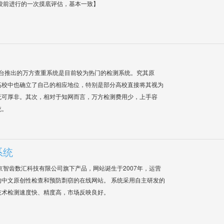
校前进行的一次摸底评估，基本一致】
平台推出的万方查重系统是目前较为热门的检测系统。究其原
高校中也确立了自己的相应地位，特别是部分高校直接将其视为
无可厚非。其次，相对于知网而言，万方检测费用少，上手容
统。
系统
是北京智齿数汇科技有限公司旗下产品，网站诞生于2007年，运营
中文原创性检查和预防剽窃的在线网站。 系统采用自主研发的
技术检测速度快、精度高，市场反映良好。