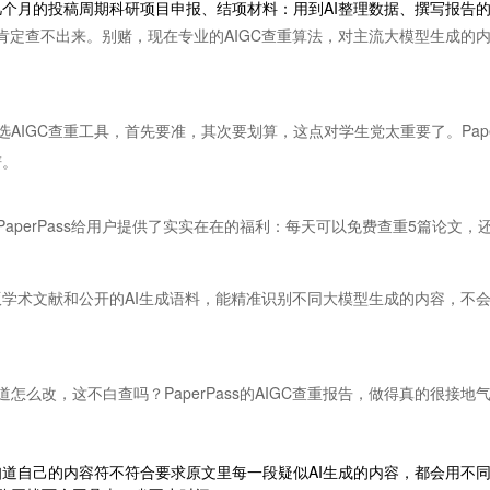
几个月的投稿周期科研项目申报、结项材料：用到AI整理数据、撰写报告
肯定查不出来。别赌，现在专业的AIGC查重算法，对主流大模型生成的
AIGC查重工具，首先要准，其次要划算，这点对学生党太重要了。Pape
谱。
aperPass给用户提供了实实在在的福利：每天可以免费查重5篇论文，
版学术文献和公开的AI生成语料，能精准识别不同大模型生成的内容，不
么改，这不白查吗？PaperPass的AIGC查重报告，做得真的很接地
知道自己的内容符不符合要求原文里每一段疑似AI生成的内容，都会用不