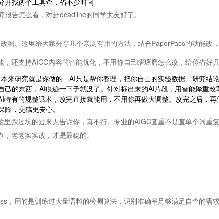
分开找两个工具查，省不少时间
告怎么看，对赶deadline的同学太友好了。
改啊。这里给大家分享几个亲测有用的方法，结合PaperPass的功能改
重功能，还支持AIGC内容的智能优化，不用你自己瞎琢磨怎么改，给你省
。本来研究就是你做的，AI只是帮你整理，把你自己的实验数据、研究结论
的东西，AI痕迹一下子就没了。针对标出来的AI片段，用智能降重改写。
I特有的规整话术，改完直接就能用，不用你再做大调整。改完之后，再做
保险，交稿更安心。
这里踩过坑的过来人告诉你，真不行。专业的AIGC查重不是查单个词重
实查，老老实实改，才是最稳的。
erPass，用的是训练过大量语料的检测算法，识别准确率足够满足自查的