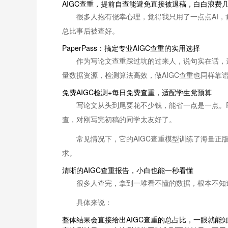
AIGC查重，提前自查能避免直接被退稿，白白浪费
很多人抱有侥幸心理，觉得我只用了一点点AI，
总比事后被查好。
PaperPass：搞定专业AIGC查重的实用选择
作为写论文查重踩过坑的过来人，说句实在话，选
量数据资源，检测算法高效，做AIGC查重也同样靠
免费AIGC检测+每日免费查重，适配学生党预算
写论文从头到尾要花不少钱，能省一点是一点。P
查，对刚写完初稿的同学太友好了。
常见情况下，它的AIGC查重模型训练了海量正
求。
清晰的AIGC查重报告，小白也能一秒看懂
很多人查完，拿到一堆看不懂的数据，根本不知道怎
具体来说：
整体结果会直接给出AIGC查重的总占比，一眼就能