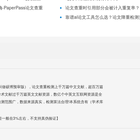
PaperPass论文查重
论文查重时引用部分会被计入重复率？
靠谱ai论文工具怎么选？论文降重检测实用
叫做硕博预审版），论文查重检测上千万篇中文文献，超百万篇
学术文献过千万篇英文文献资源，数亿个中英文互联网资源是全
测范围广，数据来源真实，检测算法合理!本系统含有（学术库
差一般在3%左右，不支持真伪验证】