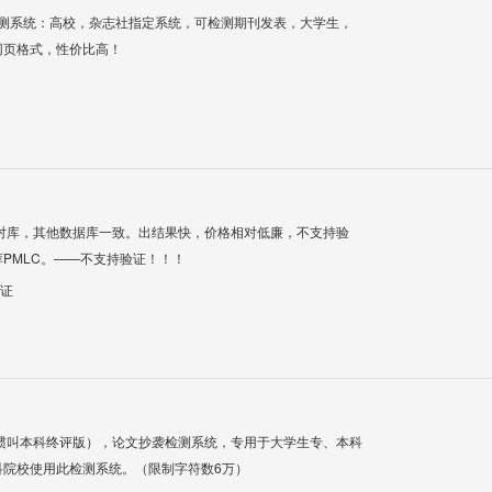
检测系统：高校，杂志社指定系统，可检测期刊发表，大学生，
网页格式，性价比高！
对库，其他数据库一致。出结果快，价格相对低廉，不支持验
PMLC。——不支持验证！！！
验证
惯叫本科终评版），论文抄袭检测系统，专用于大学生专、本科
科院校使用此检测系统。（限制字符数6万）