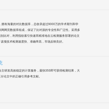
系统，拥有海量的对比数据库，总收录超过9000万的学术期刊和学
联网网页数据库组成，保证了比对源的专业性和广泛性。采用多
识别比对，利用指纹索引快速而精准地在云检测服务部署的论文
，该项技术检测速度快、准确率高，市场反映良好。
统
自主研发高效稳定的计算服务，最快35S即可获得检测结果，大
区分论文中的正确引用参考文献。