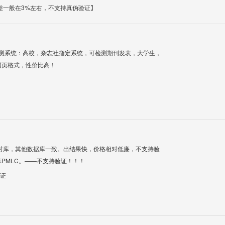
差一般在3%左右，不支持真伪验证】
检测系统：高校，杂志社指定系统，可检测期刊发表，大学生，
网页格式，性价比高！
对库，其他数据库一致。出结果快，价格相对低廉，不支持验
PMLC。——不支持验证！！！
验证