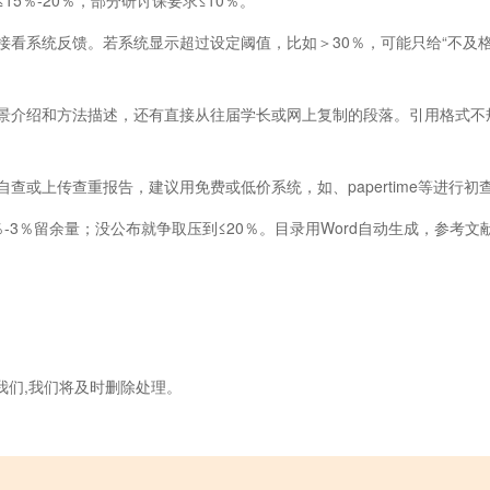
5％-20％，部分研讨课要求≤10％。
接看系统反馈。若系统显示超过设定阈值，比如＞30％，可能只给“不及
景介绍和方法描述，还有直接从往届学长或网上复制的段落。引用格式不规
查或上传查重报告，建议用免费或低价系统，如、papertime等进行
％留余量；没公布就争取压到≤20％。目录用Word自动生成，参考文献按GB
我们,我们将及时删除处理。