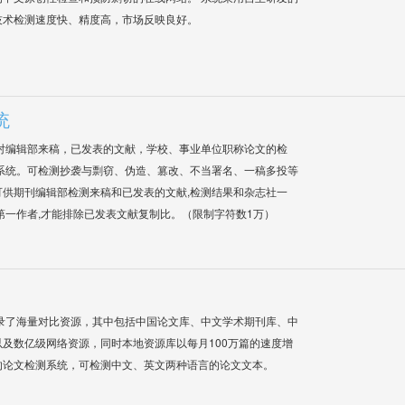
技术检测速度快、精度高，市场反映良好。
统
对编辑部来稿，已发表的文献，学校、事业单位职称论文的检
系统。可检测抄袭与剽窃、伪造、篡改、不当署名、一稿多投等
供期刊编辑部检测来稿和已发表的文献,检测结果和杂志社一
第一作者,才能排除已发表文献复制比。（限制字符数1万）
录了海量对比资源，其中包括中国论文库、中文学术期刊库、中
及数亿级网络资源，同时本地资源库以每月100万篇的速度增
的论文检测系统，可检测中文、英文两种语言的论文文本。