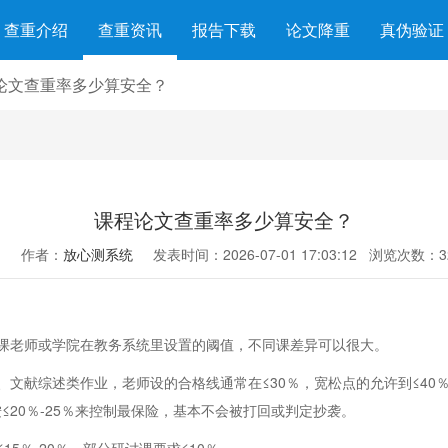
查重介绍
查重资讯
报告下载
论文降重
真伪验证
论文查重率多少算安全？
课程论文查重率多少算安全？
作者：
放心测系统
发表时间：2026-07-01 17:03:12
浏览次数：3
课老师或学院在教务系统里设置的阈值，不同课差异可以很大。
文献综述类作业，老师设的合格线通常在≤30％，宽松点的允许到≤40
按≤20％-25％来控制最保险，基本不会被打回或判定抄袭。