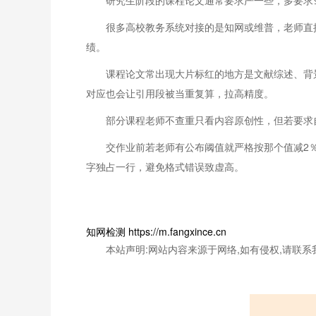
研究生阶段的课程论文通常要求严一些，多要求≤1
很多高校教务系统对接的是知网或维普，老师直
绩。
课程论文常出现大片标红的地方是文献综述、背
对应也会让引用段被当重复算，拉高精度。
部分课程老师不查重只看内容原创性，但若要求自
交作业前若老师有公布阈值就严格按那个值减2％-3
字独占一行，避免格式错误致虚高。
知网检测 https://m.fangxince.cn
本站声明:网站内容来源于网络,如有侵权,请联系