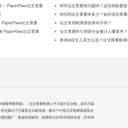
-PaperPass论文查重
AI写论文查重有问题吗？这些风险要提前理
重
AI写的论文查重率多少？如何优化查重率？
aperPass论文查重
论文常用检测系统有何不同？
PaperPass论文查重
论文查重时引用部分会被计入重复率？
靠谱ai论文工具怎么选？论文降重检测实用
叫做硕博预审版），论文查重检测上千万篇中文文献，超百万篇
学术文献过千万篇英文文献资源，数亿个中英文互联网资源是全
测范围广，数据来源真实，检测算法合理!本系统含有（学术库