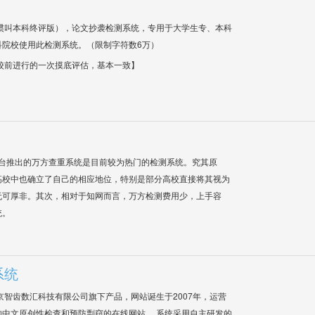
惯叫本科终评版），论文抄袭检测系统，专用于大学生专、本科
科院校使用此检测系统。（限制字符数6万）
校前进行的一次摸底评估，基本一致】
平台推出的万方查重系统是目前较为热门的检测系统。究其原
高校中也确立了自己的相应地位，特别是部分高校直接将其视为
无可厚非。其次，相对于知网而言，万方检测费用少，上手容
统。
系统
是北京智齿数汇科技有限公司旗下产品，网站诞生于2007年，运营
中文原创性检查和预防剽窃的在线网站。 系统采用自主研发的