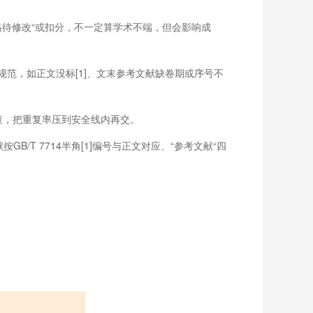
格待修改“或扣分，不一定算学术不端，但会影响成
范，如正文没标[1]、文末参考文献缺卷期或序号不
初查，把重复率压到安全线内再交。
/T 7714半角[1]编号与正文对应、“参考文献“四