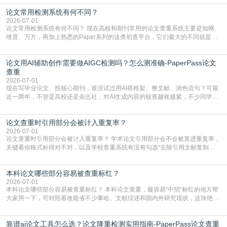
但很多人忽略了，AI生成的内容天生带有重复风险——训练AI的数据集本身就包
论文常用检测系统有何不同？
含大量已公开的学术内容、网络原创内容，AI输出内容时很容易无意识拼接出重
复片
2026-07-01
论文常用检测系统有何不同？ 现在高校和期刊常用的论文查重系统主要是知网、
维普、万方，再加上熟悉的Paper系列的这类初查平台，它们最大的不同就是数
据库大小、算法严格度和适用场景，弄明白区别你就不会乱花冤枉钱也不会被初
查数值误导。知网（CNKI）是学校定稿检测的绝对主流。本科用PMLC，含大学
论文用AI辅助创作需要做AIGC检测吗？怎么测准确-PaperPass论文
生联合比对库，能比历届学长论文，硕博用VIP/TMLC，含学术论文联合比对
库，期刊投稿用AMLMC/SML
查重
2026-07-01
现在写毕业论文、投核心期刊，谁没试过用AI搭框架、整文献、润色语句？可最
近一两年，不管是高校还是杂志社，对AI生成内容的核查越收越紧，不少同学投
出去的文章直接因为AIGC占比过高被打回，还有人毕设差点因为这个过不了，
真的太亏。提前做AIGC检测，已经成了很多过来人交稿前必做的一步。为什么
论文查重时引用部分会被计入重复率？
AIGC检测成了论文答辩投稿前的必备项？可能还有不少人觉得，我就用AI搭了个
框架，内容都是自己写的，至于做AIG
2026-07-01
论文查重时引用部分会被计入重复率？ 学术论文引用部分会不会被算进重复率，
关键看你格式标得对不对，以及学校查重系统有没有勾选“去除引用文献复制
比”。如果格式完全规范，如正文引用句尾紧跟半角上标[1]，文末“参考文献”四字
独占一行，每条文献用[1][2]方括号编号、与正文一一对应，著录项符合GB/T
本科论文哪些部分容易被查重标红？
7714（作者、题名、刊名、年、卷期、页码齐全，标点用半角）；查重系统识别
成功后通常把这段标为引用，
2026-07-01
本科论文哪些部分容易被查重标红？ 本科论文查重，最容易“中招“标红的地方帮
大家捋一下，可对照着改能省不少事哈。文献综述和国内外研究现状，这块绝对
的重灾区。你介绍前人研究了啥、某个理论是谁提的，课本和往届论文里都有近
乎一模一样的话，你要是直接复制百度百科、教材或别人写好的综述段落，系统
靠谱ai论文工具怎么选？论文降重检测实用指南-PaperPass论文查重
一抓一个准，整段飘红。研究背景、意义和方法描述也是不可避免，比如“本文采