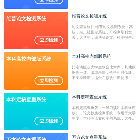
澳台地区学术文献过千万篇英文文献资
源，数亿个中英文互联网资源是全国高
校用来检测硕博论文的系统，检测范围
维普论文检测系统
维普论文检测系统
广，数据来源真实，检测算法合理!本
系统含有（学术库与源码库）。（限制
论文查重软件,维普论文检测系统：高
字符数30万）
校，杂志社指定系统，可检测期刊发
表，大学生，硕博等论文。检测报告支
持PDF、网页格式，性价比高！
本科高校内部版系统
本科高校内部版系统
比定稿版少大学生联合比对库，其他数
据库一致。出结果快，价格相对低廉，
不支持验证，适合在修改中期使用，定
稿推荐PMLC。——不支持验证！！！
本科定稿查重系统
本科定稿查重系统
本科定稿查重版（一般习惯叫本科终评
版），论文抄袭检测系统，专用于大学
生专、本科等论文检测的系统，大多数
专、本科院校使用此检测系统。（限制
字符数6万）
万方论文查重系统
万方论文查重系统