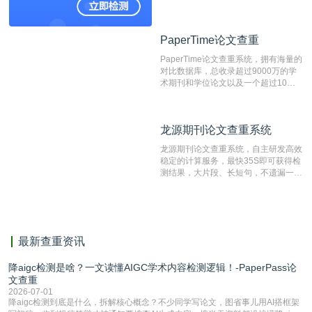
论文库以及数亿级网络资源，同时本地
资源库以每月100万篇的速度增加，是
目前中文文献资源涵盖全面的论文检测
PaperTime论文查重
PaperTime论文查重
系统，可检测中文、英文两种语言的论
文文本。
PaperTime论文查重系统，拥有海量的
对比数据库，总收录超过9000万的学
术期刊和学位论文以及一个超过10亿
数量的互联网网页数据库组成，保证了
比对源的专业性和广泛性。采用多级指
纹对比技术结合深度语义发掘识别比
龙源期刊论文查重系统
龙源期刊论文查重系统
对，利用指纹索引快速而精准地在云检
测服务部署的论文数据资源库中找到所
龙源期刊论文查重系统，自主研发高效
有相似的片段，该项技术检测速度快、
稳定的计算服务，最快35S即可获得检
准确率高，市场反映良好。
测结果，大片段、长短句，不遗漏一处
相似，区分论文中的正确引用参考文
献。
最新查重资讯
降aigc检测是啥？一文读懂AIGC学术内容检测逻辑！-PaperPass论
文查重
2026-07-01
降aigc检测到底是什么，拆解核心概念？不少同学写论文，图省事儿用AI搭框架