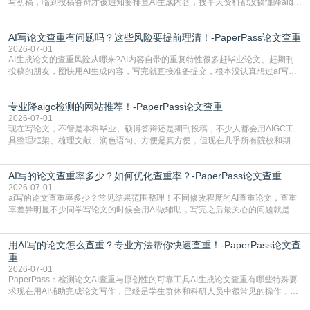
写初稿，临到投稿答辩才被通知要排查AI生成内容，搜半天资料都没搞懂降aigc
检测是啥，还容易把它和普通论文查重混为一谈，最后踩了坑，耽误了进度。哪
怕是已经入行的科研人员，不少人也搞不清降aigc检测是啥，对相关要求摸不
AI写论文查重有问题吗？这些风险要提前理清！-PaperPass论文查重
准。其实，降aigc检测是伴随AIGC工具在学术领域普及诞生的新需求，核心是为
了满足现在高校、期刊对AI生
2026-07-01
AI生成论文的查重风险从哪来?AI内容自带的重复特性很多赶毕业论文、赶期刊
投稿的朋友，图快用AI生成内容，写完就直接准备提交，根本没认真想过ai写论
文查重有问题吗这个问题，直到出了问题才追悔莫及。其实AI生成内容本身，就
自带不可忽视的查重风险。AI训练依赖海量公开的文本数据，生成内容本质是基
专业降aigc检测的网站推荐！-PaperPass论文查重
于训练数据的概率拼接，不是从零开始的原创创作。生成过程中，很容易复用已
有的高频公共表述，甚至直接拼接已经公开
2026-07-01
现在写论文，不管是本科毕业、硕博答辩还是期刊投稿，不少人都会用AIGC工
具整理框架、梳理文献、润色语句。方便是真方便，但现在几乎所有院校和期刊
都要求排查论文中的AIGC生成内容，不符合规范的直接打回修改。自己瞎改三
五遍还是过不了预检测的大有人在，这时候，找到靠谱的降AIGC检测率的网
AI写的论文查重率多少？如何优化查重率？-PaperPass论文查重
站，就能少走好多弯路。PaperPass：守护学术原创性的智能伙伴AIGC生成内
容的学术合规痛点去年帮一个本科师弟改
2026-07-01
ai写的论文查重率多少？常见结果范围整理！不同修改程度的AI查重论文，查重
率差异明显不少同学写论文的时候会用AI做辅助，写完之后最关心的问题就是ai
写的论文查重率多少。很多人误以为AI生成的内容都是全新的，不会出现重复，
实际情况和大家想的不太一样。AI训练依赖海量公开学术文献、网络内容，生成
用AI写的论文怎么查重？专业方法帮你快速查重！-PaperPass论文查
内容本质是按照语义概率拼接已有内容，很容易和已发布的作品撞重复，甚至会
直接引用整段已有内容，所以查重率偏高是
重
2026-07-01
PaperPass：检测论文AI查重与原创性的可靠工具AI生成论文查重有哪些特殊要
求现在用AI辅助完成论文写作，已经是学生群体和科研人员中很常见的操作，不
管是搭建论文框架、梳理研究逻辑还是润色语言，不少人都会借助AI提高效率。