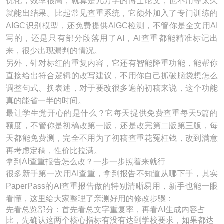
优化，效率很高，就算是几万字的博士论文，也不用等太久
就能出结果。比起常见查重系统，它额外加入了专门训练的
AIGC识别模型，还免费提供AIGC检测，不管你是全文用AI
写的，还是只有部分段落用了AI，AI查重都能精准标记出
来，很少出现漏判的情况。
另外，针对标红的重复内容，它还有智能降重功能，能帮你
直接给出符合逻辑的改写建议，不用你自己抓破脑袋想怎么
调整句式、换表述，对于要改很多遍的初稿来说，这个功能
真的能省一半的时间。
最让学生党开心的是什么？它每天提供免费查重每天5篇的
额度，不管你是初稿改第一版，还是改完第二版第三版，每
天都能免费测，完全不用为了初稿查重花冤枉钱，改到满意
再考虑定稿，性价比拉满。
拿到AI查重报告怎么改？一步一步照着来就行
很多新手第一次用AI查重，拿到报告不知道从哪下手，其实
PaperPass的AI查重报告做的特别清晰易用，新手也能一眼
看懂，这里给大家整理了亲测好用的修改步骤：
先看总览部分：首先看总文字重复率，再看AI生成内容占
比，先确认这两个核心指标有没有达到学校要求，如果都达