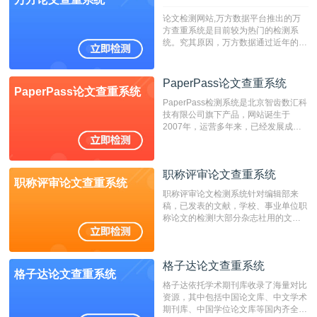
论文检测网站,万方数据平台推出的万
方查重系统是目前较为热门的检测系
统。究其原因，万方数据通过近年的发
展，在高校中也确立了自己的相应地
位，特别是部分高校直接将其视为毕业
检测系统，其真实性和权威性无可厚
PaperPass论文查重系统
PaperPass论文查重系统
非。其次，相对于知网而言，万方检测
PaperPass检测系统是北京智齿数汇科
费用少，上手容易，是学生初次论文查
技有限公司旗下产品，网站诞生于
重的推荐系统。
2007年，运营多年来，已经发展成为
国内可信赖的中文原创性检查和预防剽
窃的在线网站。 系统采用自主研发的
动态指纹越级扫描检测技术，该项技术
职称评审论文查重系统
检测速度快、精度高，市场反映良好。
职称评审论文查重系统
职称评审论文检测系统针对编辑部来
稿，已发表的文献，学校、事业单位职
称论文的检测!大部分杂志社用的文献
抄袭检测系统。可检测抄袭与剽窃、伪
造、篡改、不当署名、一稿多投等学术
不端文献，学术不端论文查重可供期刊
格子达论文查重系统
编辑部检测来稿和已发表的文献,检测
格子达论文查重系统
结果和杂志社一致,已发表过的文章检
格子达依托学术期刊库收录了海量对比
测时注意填写第一作者,才能排除已发
资源，其中包括中国论文库、中文学术
表文献复制比。（限制字符数1万）
期刊库、中国学位论文库等国内齐全的