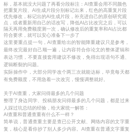
标，基本就没大问题了再看分段标注：AI查重会用不同颜色
把重复片段、AI生成片段分别标记出来，红色的高重复片段
优先修改，标记出的AI生成片段，补充进自己的原创研究观
点，或者重新用自己的话改写，降低AI占比改完之后，可以
隔天再用免费额度测一次，确认修改后的重复率和AI占比都
符合要求，就可以安心准备下一步了
这里要重点提一句，AI查重给出的智能降重建议只是参考，
最终改完最好自己顺一遍，让内容符合你论文的整体逻辑和
表达习惯，不要直接套用建议不修改，免得出现语句不通、
逻辑断裂的问题。
实际操作中，大部分同学改个两三次就能达标，毕竟每天都
有免费额度，不用急着一次改完，慢慢调整就好。
关于AI查重，大家问得最多的几个问题
整理了身边同学、投稿朋友问得最多的几个问题，都是过来
人踩过坑总结的经验，给大家统一解答：
AI查重和普通查重有什么不一样？
简单说，普通查重主要是查已公开文献、网络内容的文字重
复，核心是看你抄了别人多少内容。AI查重在普通文字重复