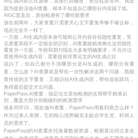
AI生成内容占比超标，直接打回修改，差点耽误答辩。就是
因为提前没做AI查重，根本不知道自己哪部分内容踩了线。
AIGC普及后，原创检测有了哪些新要求
放在前两年，大家查重只需要关心文字重复率够不够达标，
现在完全不一样了。
一方面，AI生成内容本身可能和公开内容存在隐性重复，常
见查重系统不一定能全部识别，AI查重能精准揪出这些隐性
重复另一方面，学校和期刊现在大多有明确要求，不允许过
度使用AI生成内容，需要提前排查论文的AI生成占比
说白了，你自己都分不清哪部分是AI生成的、哪部分有重
复，怎么改？AI查重就是帮你一次性解决这两个问题，既能
查传统的文字重复，又能识别AI生成内容，帮你提前踩坑，
免得最后提交才出问题。
PaperPass AI查重：搞定论文原创检测的实用帮手精准识
别，覆盖大部分你能碰到的检测需求
很多同学问，现在做AI查重，PaperPass用着到底怎么样？
作为过来人亲测，它的核心优势确实太贴合学生党、科研人
员的需求了。
PaperPass的AI查重依托海量数据资源，检测算法经过多次