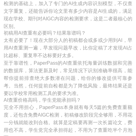
检测的基础上，加入了专门的AI生成内容识别模型，不仅查
文字重复，还能告诉你论文里有多少内容是AI生成的，满足
现在学校、期刊对AIGC内容的检测要求，这是二者最核心的
区别。
初稿用AI查重有必要吗？结果靠谱吗？
太有必要了！现在大部分人的初稿都会或多或少用到AI，早
用AI查重测一遍，早发现问题早改，比你定稿了才发现AI占
比超标、重复率不达标要好太多。
至于靠谱性，PaperPass的AI查重依托海量训练数据和完善
的数据库，算法更新及时，常见情况下识别准确率很高，能
帮你提前排查绝大多数潜在问题，给你的修改提供可靠参
考。当然，任何提前自检都是为了降低风险，最终结果还是
要以学校常用检测工具的要求为准。
AI查重价格高吗，学生党能承担吗？
完全不用担心，PaperPass本身就有每天5篇的免费查重额
度，还包含免费AIGC检测，初稿修改阶段完全够用，不用花
一分钱就能改到合格。就算是定稿要再测一次长篇论文，费
用也不高，学生党完全承担得起，不用为了查重吃半个月泡