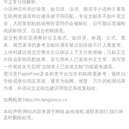
可正常分段解析。
小语种仅作初步筛查，如日语、法语、德语等小语种主要靠
互联网资源库和自建库做字符匹配，专业文献库不如中英文
全，大段复制粘贴或整段雷同仍会被标红，但可能出现漏检
或误标情况，仅适合初稿摸底。
提交检测前需调整好论文格式。如目录、标题、公式、图
表、规范著录的参考文献区通常被识别排除不计入重复率。
上传时建议提交完整全文以保证上下文分析准确，只粘正文
片段会影响匹配效果。若引用本人已发表外文文章，填写第
一作者姓名可启用“去除本人已发表文献“功能避免虚高。
需注意PaperFree及各初查平台仅作初稿降重参考，最终以
学校或单位指定系统，通常为知网、维普、万方的检测结果
为准，外语论文定稿也建议用指定系统复核哈。
知网检测 https://m.fangxince.cn
本站声明:网站内容来源于网络,如有侵权,请联系我们,我们将
及时删除处理。