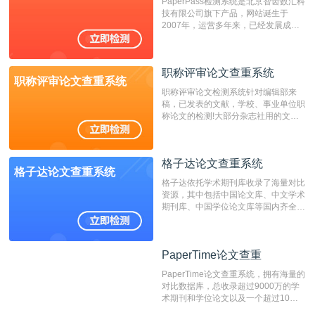
PaperPass检测系统是北京智齿数汇科
费用少，上手容易，是学生初次论文查
技有限公司旗下产品，网站诞生于
重的推荐系统。
2007年，运营多年来，已经发展成为
国内可信赖的中文原创性检查和预防剽
窃的在线网站。 系统采用自主研发的
动态指纹越级扫描检测技术，该项技术
职称评审论文查重系统
检测速度快、精度高，市场反映良好。
职称评审论文查重系统
职称评审论文检测系统针对编辑部来
稿，已发表的文献，学校、事业单位职
称论文的检测!大部分杂志社用的文献
抄袭检测系统。可检测抄袭与剽窃、伪
造、篡改、不当署名、一稿多投等学术
不端文献，学术不端论文查重可供期刊
格子达论文查重系统
编辑部检测来稿和已发表的文献,检测
格子达论文查重系统
结果和杂志社一致,已发表过的文章检
格子达依托学术期刊库收录了海量对比
测时注意填写第一作者,才能排除已发
资源，其中包括中国论文库、中文学术
表文献复制比。（限制字符数1万）
期刊库、中国学位论文库等国内齐全的
论文库以及数亿级网络资源，同时本地
资源库以每月100万篇的速度增加，是
目前中文文献资源涵盖全面的论文检测
PaperTime论文查重
PaperTime论文查重
系统，可检测中文、英文两种语言的论
文文本。
PaperTime论文查重系统，拥有海量的
对比数据库，总收录超过9000万的学
术期刊和学位论文以及一个超过10亿
数量的互联网网页数据库组成，保证了