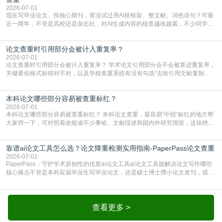
2026-07-01
现在写毕业论文、投核心期刊，谁没试过用AI搭框架、整文献、润色语句？可最
近一两年，不管是高校还是杂志社，对AI生成内容的核查越收越紧，不少同学投
出去的文章直接因为AIGC占比过高被打回，还有人毕设差点因为这个过不了，
真的太亏。提前做AIGC检测，已经成了很多过来人交稿前必做的一步。为什么
论文查重时引用部分会被计入重复率？
AIGC检测成了论文答辩投稿前的必备项？可能还有不少人觉得，我就用AI搭了个
框架，内容都是自己写的，至于做AIG
2026-07-01
论文查重时引用部分会被计入重复率？ 学术论文引用部分会不会被算进重复率，
关键看你格式标得对不对，以及学校查重系统有没有勾选“去除引用文献复制
比”。如果格式完全规范，如正文引用句尾紧跟半角上标[1]，文末“参考文献”四字
独占一行，每条文献用[1][2]方括号编号、与正文一一对应，著录项符合GB/T
本科论文哪些部分容易被查重标红？
7714（作者、题名、刊名、年、卷期、页码齐全，标点用半角）；查重系统识别
成功后通常把这段标为引用，
2026-07-01
本科论文哪些部分容易被查重标红？ 本科论文查重，最容易“中招“标红的地方帮
大家捋一下，可对照着改能省不少事哈。文献综述和国内外研究现状，这块绝对
的重灾区。你介绍前人研究了啥、某个理论是谁提的，课本和往届论文里都有近
乎一模一样的话，你要是直接复制百度百科、教材或别人写好的综述段落，系统
靠谱ai论文工具怎么选？论文降重检测实用指南-PaperPass论文查重
一抓一个准，整段飘红。研究背景、意义和方法描述也是不可避免，比如“本文采
用问卷调查法““运用SPSS软件进行数据分
2026-07-01
PaperPass：守护学术原创性的优质ai论文工具ai论文工具能解决论文写作哪些
核心痛点不管是本科应届毕业生写毕业论文，还是硕士博士攒小论文发刊，或是
科研人员整理课题成果，都绕不开重复率核查、内容优化这两大难关。以前全靠
自己逐句读逐句改，熬好几个大夜不说，还经常改不到点上，交上去才发现重复
率超标，再返工太折腾。现在有了成熟的ai论文工具，这些痛点基本都能高效解
决。靠谱的ai论文工具，不止能帮你梳
查看更多 >