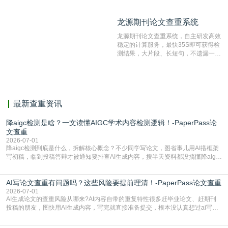
比对源的专业性和广泛性。采用多级指
纹对比技术结合深度语义发掘识别比
龙源期刊论文查重系统
龙源期刊论文查重系统
对，利用指纹索引快速而精准地在云检
测服务部署的论文数据资源库中找到所
龙源期刊论文查重系统，自主研发高效
有相似的片段，该项技术检测速度快、
稳定的计算服务，最快35S即可获得检
准确率高，市场反映良好。
测结果，大片段、长短句，不遗漏一处
相似，区分论文中的正确引用参考文
献。
最新查重资讯
降aigc检测是啥？一文读懂AIGC学术内容检测逻辑！-PaperPass论
文查重
2026-07-01
降aigc检测到底是什么，拆解核心概念？不少同学写论文，图省事儿用AI搭框架
写初稿，临到投稿答辩才被通知要排查AI生成内容，搜半天资料都没搞懂降aigc
检测是啥，还容易把它和普通论文查重混为一谈，最后踩了坑，耽误了进度。哪
怕是已经入行的科研人员，不少人也搞不清降aigc检测是啥，对相关要求摸不
AI写论文查重有问题吗？这些风险要提前理清！-PaperPass论文查重
准。其实，降aigc检测是伴随AIGC工具在学术领域普及诞生的新需求，核心是为
了满足现在高校、期刊对AI生
2026-07-01
AI生成论文的查重风险从哪来?AI内容自带的重复特性很多赶毕业论文、赶期刊
投稿的朋友，图快用AI生成内容，写完就直接准备提交，根本没认真想过ai写论
文查重有问题吗这个问题，直到出了问题才追悔莫及。其实AI生成内容本身，就
自带不可忽视的查重风险。AI训练依赖海量公开的文本数据，生成内容本质是基