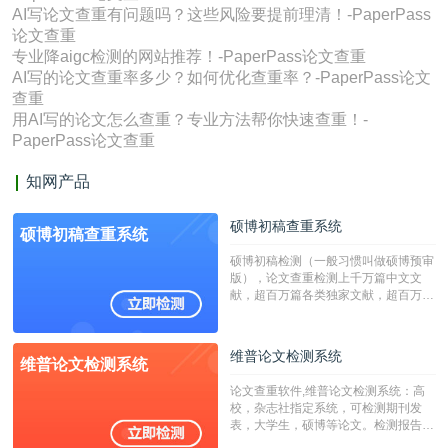
AI写论文查重有问题吗？这些风险要提前理清！-PaperPass
论文查重
专业降aigc检测的网站推荐！-PaperPass论文查重
AI写的论文查重率多少？如何优化查重率？-PaperPass论文
查重
用AI写的论文怎么查重？专业方法帮你快速查重！-
PaperPass论文查重
知网产品
硕博初稿查重系统
硕博初稿查重系统
硕博初稿检测（一般习惯叫做硕博预审
版），论文查重检测上千万篇中文文
献，超百万篇各类独家文献，超百万港
澳台地区学术文献过千万篇英文文献资
源，数亿个中英文互联网资源是全国高
校用来检测硕博论文的系统，检测范围
维普论文检测系统
维普论文检测系统
广，数据来源真实，检测算法合理!本
系统含有（学术库与源码库）。（限制
论文查重软件,维普论文检测系统：高
字符数30万）
校，杂志社指定系统，可检测期刊发
表，大学生，硕博等论文。检测报告支
持PDF、网页格式，性价比高！