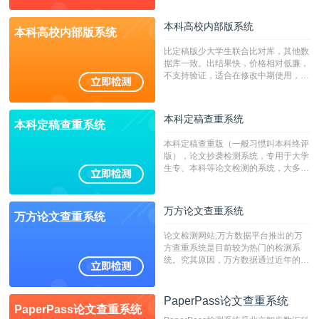
本科高校内部版系统
本科高校内部版系统
比定稿版少大学生联合比对库，其他数
据库一致。出结果快，价格相对低廉，
不支持验证，适合在修改中期使用，定
稿推荐PMLC。——不支持验证！！！
本科定稿查重系统
本科定稿查重系统
本科定稿查重版（一般习惯叫本科终评
版），论文抄袭检测系统，专用于大学
生专、本科等论文检测的系统，大多数
专、本科院校使用此检测系统。（限制
字符数6万）
万方论文查重系统
万方论文查重系统
论文检测网站,万方数据平台推出的万
方查重系统是目前较为热门的检测系
统。究其原因，万方数据通过近年的发
展，在高校中也确立了自己的相应地
位，特别是部分高校直接将其视为毕业
检测系统，其真实性和权威性无可厚
PaperPass论文查重系统
PaperPass论文查重系统
非。其次，相对于知网而言，万方检测