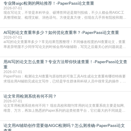
专业降aigc检测的网站推荐！-PaperPass论文查重
于训练数据的概率拼接，不是从零开始的原创创作。生成过程中，很容易复用已
有的高频公共表述，甚至直接拼接已经公开
2026-07-01
现在写论文，不管是本科毕业、硕博答辩还是期刊投稿，不少人都会用AIGC工
具整理框架、梳理文献、润色语句。方便是真方便，但现在几乎所有院校和期刊
都要求排查论文中的AIGC生成内容，不符合规范的直接打回修改。自己瞎改三
五遍还是过不了预检测的大有人在，这时候，找到靠谱的降AIGC检测率的网
AI写的论文查重率多少？如何优化查重率？-PaperPass论文查重
站，就能少走好多弯路。PaperPass：守护学术原创性的智能伙伴AIGC生成内
容的学术合规痛点去年帮一个本科师弟改
2026-07-01
ai写的论文查重率多少？常见结果范围整理！不同修改程度的AI查重论文，查重
率差异明显不少同学写论文的时候会用AI做辅助，写完之后最关心的问题就是ai
写的论文查重率多少。很多人误以为AI生成的内容都是全新的，不会出现重复，
实际情况和大家想的不太一样。AI训练依赖海量公开学术文献、网络内容，生成
用AI写的论文怎么查重？专业方法帮你快速查重！-PaperPass论文查
内容本质是按照语义概率拼接已有内容，很容易和已发布的作品撞重复，甚至会
直接引用整段已有内容，所以查重率偏高是
重
2026-07-01
PaperPass：检测论文AI查重与原创性的可靠工具AI生成论文查重有哪些特殊要
求现在用AI辅助完成论文写作，已经是学生群体和科研人员中很常见的操作，不
管是搭建论文框架、梳理研究逻辑还是润色语言，不少人都会借助AI提高效率。
但很多人忽略了，AI生成的内容天生带有重复风险——训练AI的数据集本身就包
论文常用检测系统有何不同？
含大量已公开的学术内容、网络原创内容，AI输出内容时很容易无意识拼接出重
复片
2026-07-01
论文常用检测系统有何不同？ 现在高校和期刊常用的论文查重系统主要是知网、
维普、万方，再加上熟悉的Paper系列的这类初查平台，它们最大的不同就是数
据库大小、算法严格度和适用场景，弄明白区别你就不会乱花冤枉钱也不会被初
查数值误导。知网（CNKI）是学校定稿检测的绝对主流。本科用PMLC，含大学
论文用AI辅助创作需要做AIGC检测吗？怎么测准确-PaperPass论文
生联合比对库，能比历届学长论文，硕博用VIP/TMLC，含学术论文联合比对
库，期刊投稿用AMLMC/SML
查重