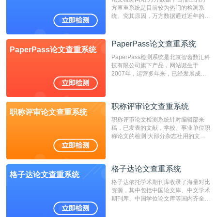
方查重系统是目前较为热门的检测系
统。究其原因，万方数据通过近年的发
展，在高校中也确立了自己的相应地
位，特别是部分高校直接将其视为毕业
检测系统，其真实性和权威性无可厚
PaperPass论文查重系统
PaperPass论文查重系统
非。其次，相对于知网而言，万方检测
PaperPass检测系统是北京智齿数汇科
费用少，上手容易，是学生初次论文查
技有限公司旗下产品，网站诞生于
重的推荐系统。
2007年，运营多年来，已经发展成为
国内可信赖的中文原创性检查和预防剽
窃的在线网站。 系统采用自主研发的
动态指纹越级扫描检测技术，该项技术
职称评审论文查重系统
检测速度快、精度高，市场反映良好。
职称评审论文查重系统
职称评审论文检测系统针对编辑部来
稿，已发表的文献，学校、事业单位职
称论文的检测!大部分杂志社用的文献
抄袭检测系统。可检测抄袭与剽窃、伪
造、篡改、不当署名、一稿多投等学术
不端文献，学术不端论文查重可供期刊
格子达论文查重系统
编辑部检测来稿和已发表的文献,检测
格子达论文查重系统
结果和杂志社一致,已发表过的文章检
格子达依托学术期刊库收录了海量对比
测时注意填写第一作者,才能排除已发
资源，其中包括中国论文库、中文学术
表文献复制比。（限制字符数1万）
期刊库、中国学位论文库等国内齐全的
论文库以及数亿级网络资源，同时本地
资源库以每月100万篇的速度增加，是