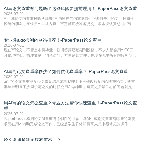
怕是已经入行的科研人员，不少人也搞不清降aigc检测是啥，对相关要求摸不
AI写论文查重有问题吗？这些风险要提前理清！-PaperPass论文查重
准。其实，降aigc检测是伴随AIGC工具在学术领域普及诞生的新需求，核心是为
了满足现在高校、期刊对AI生
2026-07-01
AI生成论文的查重风险从哪来?AI内容自带的重复特性很多赶毕业论文、赶期刊
投稿的朋友，图快用AI生成内容，写完就直接准备提交，根本没认真想过ai写论
文查重有问题吗这个问题，直到出了问题才追悔莫及。其实AI生成内容本身，就
自带不可忽视的查重风险。AI训练依赖海量公开的文本数据，生成内容本质是基
专业降aigc检测的网站推荐！-PaperPass论文查重
于训练数据的概率拼接，不是从零开始的原创创作。生成过程中，很容易复用已
有的高频公共表述，甚至直接拼接已经公开
2026-07-01
现在写论文，不管是本科毕业、硕博答辩还是期刊投稿，不少人都会用AIGC工
具整理框架、梳理文献、润色语句。方便是真方便，但现在几乎所有院校和期刊
都要求排查论文中的AIGC生成内容，不符合规范的直接打回修改。自己瞎改三
五遍还是过不了预检测的大有人在，这时候，找到靠谱的降AIGC检测率的网
AI写的论文查重率多少？如何优化查重率？-PaperPass论文查重
站，就能少走好多弯路。PaperPass：守护学术原创性的智能伙伴AIGC生成内
容的学术合规痛点去年帮一个本科师弟改
2026-07-01
ai写的论文查重率多少？常见结果范围整理！不同修改程度的AI查重论文，查重
率差异明显不少同学写论文的时候会用AI做辅助，写完之后最关心的问题就是ai
写的论文查重率多少。很多人误以为AI生成的内容都是全新的，不会出现重复，
实际情况和大家想的不太一样。AI训练依赖海量公开学术文献、网络内容，生成
用AI写的论文怎么查重？专业方法帮你快速查重！-PaperPass论文查
内容本质是按照语义概率拼接已有内容，很容易和已发布的作品撞重复，甚至会
直接引用整段已有内容，所以查重率偏高是
重
2026-07-01
PaperPass：检测论文AI查重与原创性的可靠工具AI生成论文查重有哪些特殊要
求现在用AI辅助完成论文写作，已经是学生群体和科研人员中很常见的操作，不
管是搭建论文框架、梳理研究逻辑还是润色语言，不少人都会借助AI提高效率。
但很多人忽略了，AI生成的内容天生带有重复风险——训练AI的数据集本身就包
论文常用检测系统有何不同？
含大量已公开的学术内容、网络原创内容，AI输出内容时很容易无意识拼接出重