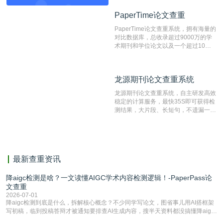
目前中文文献资源涵盖全面的论文检测
PaperTime论文查重
PaperTime论文查重
系统，可检测中文、英文两种语言的论
文文本。
PaperTime论文查重系统，拥有海量的
对比数据库，总收录超过9000万的学
术期刊和学位论文以及一个超过10亿
数量的互联网网页数据库组成，保证了
比对源的专业性和广泛性。采用多级指
纹对比技术结合深度语义发掘识别比
龙源期刊论文查重系统
龙源期刊论文查重系统
对，利用指纹索引快速而精准地在云检
测服务部署的论文数据资源库中找到所
龙源期刊论文查重系统，自主研发高效
有相似的片段，该项技术检测速度快、
稳定的计算服务，最快35S即可获得检
准确率高，市场反映良好。
测结果，大片段、长短句，不遗漏一处
相似，区分论文中的正确引用参考文
献。
最新查重资讯
降aigc检测是啥？一文读懂AIGC学术内容检测逻辑！-PaperPass论
文查重
2026-07-01
降aigc检测到底是什么，拆解核心概念？不少同学写论文，图省事儿用AI搭框架
写初稿，临到投稿答辩才被通知要排查AI生成内容，搜半天资料都没搞懂降aigc
检测是啥，还容易把它和普通论文查重混为一谈，最后踩了坑，耽误了进度。哪