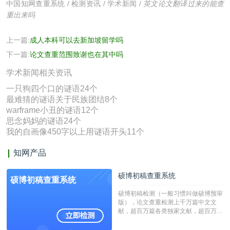
中国知网查重系统
/
检测资讯
/
学术新闻
/
英文论文翻译过来的能查
重出来吗
上一篇:
成人本科可以去新加坡留学吗
下一篇:
论文查重范围致谢也在其中吗
学术新闻相关资讯
一只狗四个口的谜语24个
最难猜的谜语关于民族团结8个
warframe小丑的谜语12个
思念妈妈的谜语24个
我的自画像450字以上用谜语开头11个
知网产品
硕博初稿查重系统
硕博初稿查重系统
硕博初稿检测（一般习惯叫做硕博预审
版），论文查重检测上千万篇中文文
献，超百万篇各类独家文献，超百万港
澳台地区学术文献过千万篇英文文献资
源，数亿个中英文互联网资源是全国高