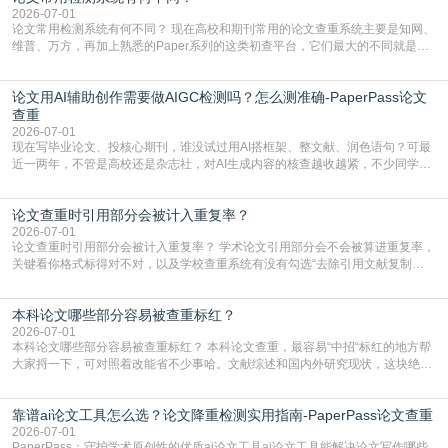
复片
2026-07-01
论文常用检测系统有何不同？ 现在高校和期刊常用的论文查重系统主要是知网、
维普、万方，再加上熟悉的Paper系列的这类初查平台，它们最大的不同就是数
据库大小、算法严格度和适用场景，弄明白区别你就不会乱花冤枉钱也不会被初
查数值误导。知网（CNKI）是学校定稿检测的绝对主流。本科用PMLC，含大学
论文用AI辅助创作需要做AIGC检测吗？怎么测准确-PaperPass论文
生联合比对库，能比历届学长论文，硕博用VIP/TMLC，含学术论文联合比对
库，期刊投稿用AMLMC/SML
查重
2026-07-01
现在写毕业论文、投核心期刊，谁没试过用AI搭框架、整文献、润色语句？可最
近一两年，不管是高校还是杂志社，对AI生成内容的核查越收越紧，不少同学投
出去的文章直接因为AIGC占比过高被打回，还有人毕设差点因为这个过不了，
真的太亏。提前做AIGC检测，已经成了很多过来人交稿前必做的一步。为什么
论文查重时引用部分会被计入重复率？
AIGC检测成了论文答辩投稿前的必备项？可能还有不少人觉得，我就用AI搭了个
框架，内容都是自己写的，至于做AIG
2026-07-01
论文查重时引用部分会被计入重复率？ 学术论文引用部分会不会被算进重复率，
关键看你格式标得对不对，以及学校查重系统有没有勾选“去除引用文献复制
比”。如果格式完全规范，如正文引用句尾紧跟半角上标[1]，文末“参考文献”四字
独占一行，每条文献用[1][2]方括号编号、与正文一一对应，著录项符合GB/T
本科论文哪些部分容易被查重标红？
7714（作者、题名、刊名、年、卷期、页码齐全，标点用半角）；查重系统识别
成功后通常把这段标为引用，
2026-07-01
本科论文哪些部分容易被查重标红？ 本科论文查重，最容易“中招“标红的地方帮
大家捋一下，可对照着改能省不少事哈。文献综述和国内外研究现状，这块绝对
的重灾区。你介绍前人研究了啥、某个理论是谁提的，课本和往届论文里都有近
乎一模一样的话，你要是直接复制百度百科、教材或别人写好的综述段落，系统
靠谱ai论文工具怎么选？论文降重检测实用指南-PaperPass论文查重
一抓一个准，整段飘红。研究背景、意义和方法描述也是不可避免，比如“本文采
用问卷调查法““运用SPSS软件进行数据分
2026-07-01
PaperPass：守护学术原创性的优质ai论文工具ai论文工具能解决论文写作哪些