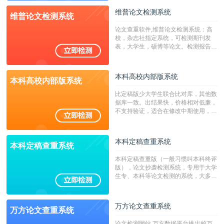
校用来检测硕博论文的系统，检测范围
维普论文检测系统
维普论文检测系统
广，数据来源真实，检测算法合理!本
系统含有（学术库与源码库）。（限制
论文查重软件,维普论文检测系统：高
字符数30万）
校，杂志社指定系统，可检测期刊发
表，大学生，硕博等论文。检测报告支
持PDF、网页格式，性价比高！
本科高校内部版系统
本科高校内部版系统
比定稿版少大学生联合比对库，其他数
据库一致。出结果快，价格相对低廉，
不支持验证，适合在修改中期使用，定
稿推荐PMLC。——不支持验证！！！
本科定稿查重系统
本科定稿查重系统
本科定稿查重版（一般习惯叫本科终评
版），论文抄袭检测系统，专用于大学
生专、本科等论文检测的系统，大多数
专、本科院校使用此检测系统。（限制
字符数6万）
万方论文查重系统
万方论文查重系统
论文检测网站,万方数据平台推出的万