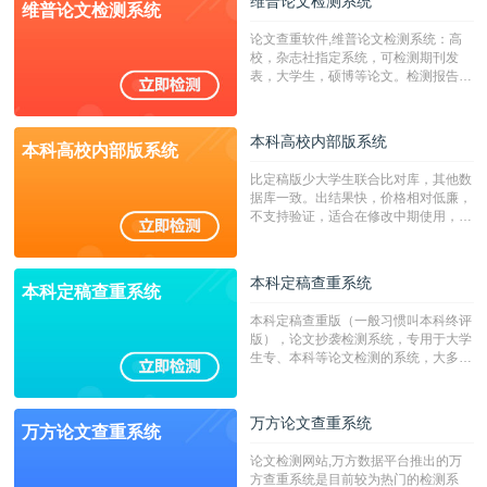
维普论文检测系统
维普论文检测系统
广，数据来源真实，检测算法合理!本
系统含有（学术库与源码库）。（限制
论文查重软件,维普论文检测系统：高
字符数30万）
校，杂志社指定系统，可检测期刊发
表，大学生，硕博等论文。检测报告支
持PDF、网页格式，性价比高！
本科高校内部版系统
本科高校内部版系统
比定稿版少大学生联合比对库，其他数
据库一致。出结果快，价格相对低廉，
不支持验证，适合在修改中期使用，定
稿推荐PMLC。——不支持验证！！！
本科定稿查重系统
本科定稿查重系统
本科定稿查重版（一般习惯叫本科终评
版），论文抄袭检测系统，专用于大学
生专、本科等论文检测的系统，大多数
专、本科院校使用此检测系统。（限制
字符数6万）
万方论文查重系统
万方论文查重系统
论文检测网站,万方数据平台推出的万
方查重系统是目前较为热门的检测系