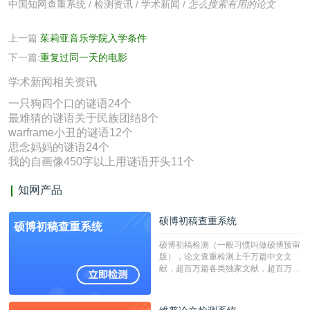
中国知网查重系统
/
检测资讯
/
学术新闻
/
怎么搜索有用的论文
上一篇:
茱莉亚音乐学院入学条件
下一篇:
重复过同一天的电影
学术新闻相关资讯
一只狗四个口的谜语24个
最难猜的谜语关于民族团结8个
warframe小丑的谜语12个
思念妈妈的谜语24个
我的自画像450字以上用谜语开头11个
知网产品
硕博初稿查重系统
硕博初稿查重系统
硕博初稿检测（一般习惯叫做硕博预审
版），论文查重检测上千万篇中文文
献，超百万篇各类独家文献，超百万港
澳台地区学术文献过千万篇英文文献资
源，数亿个中英文互联网资源是全国高
校用来检测硕博论文的系统，检测范围