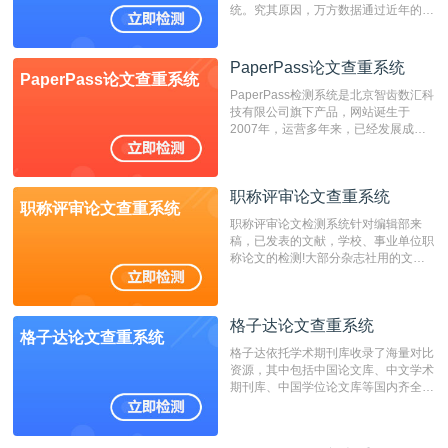
统。究其原因，万方数据通过近年的发
展，在高校中也确立了自己的相应地
位，特别是部分高校直接将其视为毕业
检测系统，其真实性和权威性无可厚
PaperPass论文查重系统
PaperPass论文查重系统
非。其次，相对于知网而言，万方检测
PaperPass检测系统是北京智齿数汇科
费用少，上手容易，是学生初次论文查
技有限公司旗下产品，网站诞生于
重的推荐系统。
2007年，运营多年来，已经发展成为
国内可信赖的中文原创性检查和预防剽
窃的在线网站。 系统采用自主研发的
动态指纹越级扫描检测技术，该项技术
职称评审论文查重系统
检测速度快、精度高，市场反映良好。
职称评审论文查重系统
职称评审论文检测系统针对编辑部来
稿，已发表的文献，学校、事业单位职
称论文的检测!大部分杂志社用的文献
抄袭检测系统。可检测抄袭与剽窃、伪
造、篡改、不当署名、一稿多投等学术
不端文献，学术不端论文查重可供期刊
格子达论文查重系统
编辑部检测来稿和已发表的文献,检测
格子达论文查重系统
结果和杂志社一致,已发表过的文章检
格子达依托学术期刊库收录了海量对比
测时注意填写第一作者,才能排除已发
资源，其中包括中国论文库、中文学术
表文献复制比。（限制字符数1万）
期刊库、中国学位论文库等国内齐全的
论文库以及数亿级网络资源，同时本地
资源库以每月100万篇的速度增加，是
目前中文文献资源涵盖全面的论文检测