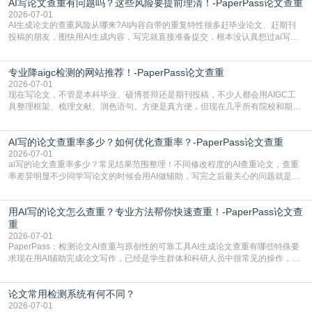
AI写论文查重有问题吗？这些风险要提前理清！-PaperPass论文查重
准。其实，降aigc检测是伴随AIGC工具在学术领域普及诞生的新需求，核心是为
了满足现在高校、期刊对AI生
2026-07-01
AI生成论文的查重风险从哪来?AI内容自带的重复特性很多赶毕业论文、赶期刊
投稿的朋友，图快用AI生成内容，写完就直接准备提交，根本没认真想过ai写论
文查重有问题吗这个问题，直到出了问题才追悔莫及。其实AI生成内容本身，就
自带不可忽视的查重风险。AI训练依赖海量公开的文本数据，生成内容本质是基
专业降aigc检测的网站推荐！-PaperPass论文查重
于训练数据的概率拼接，不是从零开始的原创创作。生成过程中，很容易复用已
有的高频公共表述，甚至直接拼接已经公开
2026-07-01
现在写论文，不管是本科毕业、硕博答辩还是期刊投稿，不少人都会用AIGC工
具整理框架、梳理文献、润色语句。方便是真方便，但现在几乎所有院校和期刊
都要求排查论文中的AIGC生成内容，不符合规范的直接打回修改。自己瞎改三
五遍还是过不了预检测的大有人在，这时候，找到靠谱的降AIGC检测率的网
AI写的论文查重率多少？如何优化查重率？-PaperPass论文查重
站，就能少走好多弯路。PaperPass：守护学术原创性的智能伙伴AIGC生成内
容的学术合规痛点去年帮一个本科师弟改
2026-07-01
ai写的论文查重率多少？常见结果范围整理！不同修改程度的AI查重论文，查重
率差异明显不少同学写论文的时候会用AI做辅助，写完之后最关心的问题就是ai
写的论文查重率多少。很多人误以为AI生成的内容都是全新的，不会出现重复，
实际情况和大家想的不太一样。AI训练依赖海量公开学术文献、网络内容，生成
用AI写的论文怎么查重？专业方法帮你快速查重！-PaperPass论文查
内容本质是按照语义概率拼接已有内容，很容易和已发布的作品撞重复，甚至会
直接引用整段已有内容，所以查重率偏高是
重
2026-07-01
PaperPass：检测论文AI查重与原创性的可靠工具AI生成论文查重有哪些特殊要
求现在用AI辅助完成论文写作，已经是学生群体和科研人员中很常见的操作，不
管是搭建论文框架、梳理研究逻辑还是润色语言，不少人都会借助AI提高效率。
但很多人忽略了，AI生成的内容天生带有重复风险——训练AI的数据集本身就包
论文常用检测系统有何不同？
含大量已公开的学术内容、网络原创内容，AI输出内容时很容易无意识拼接出重
复片
2026-07-01