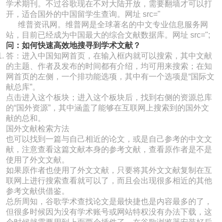
学术期刊。不过谷歌现在不对大陆开放，需要翻墙才可以打
开，适合国外的中国留学生查询。网址 src="
维普资讯网。维普网是全球著名的中文专业信息服务网
站，目前已经成为中国最大的综合文献数据库。网址 src=";
问：如何快速高效地搜寻到学术文献？
答：进入中国知网首页，在输入框内就可以搜索，其中文献
的主题、作者及发布的时间都有介绍，均可用来搜索；在知
网首页的左侧，一个排功能选项，其中有一个选项是“国际文
献总库”。
点击进入这个板块；进入这个板块后，找到右侧的资源总库
的“国外资源”，其中涵盖了能够在互联网上搜索到的国外文
献的总和。
国外文献检索方法
也可以找到一篇与自己相近的论文，或是自己参考的中文文
献，注意查看这篇文献本身的参考文献，查看原作者是不是
使用了外文文献。
如果原作者也使用了外文文献，只要将其外文文献复制在互
联网上进行搜索查看就可以了，而且会出现很多相近的其他
参考文献供借鉴。
总所周知，谷歌学术查找论文是最快捷也是内容最多的了，
但很多时候因为没有学术账号或网站特权没有办法下载，这