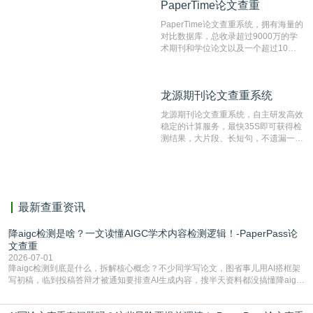
PaperTime论文查重
PaperTime论文查重
系统，可检测中文、英文两种语言的论
文文本。
PaperTime论文查重系统，拥有海量的
对比数据库，总收录超过9000万的学
术期刊和学位论文以及一个超过10亿
数量的互联网网页数据库组成，保证了
比对源的专业性和广泛性。采用多级指
纹对比技术结合深度语义发掘识别比
龙源期刊论文查重系统
龙源期刊论文查重系统
对，利用指纹索引快速而精准地在云检
测服务部署的论文数据资源库中找到所
龙源期刊论文查重系统，自主研发高效
有相似的片段，该项技术检测速度快、
稳定的计算服务，最快35S即可获得检
准确率高，市场反映良好。
测结果，大片段、长短句，不遗漏一处
相似，区分论文中的正确引用参考文
献。
最新查重资讯
降aigc检测是啥？一文读懂AIGC学术内容检测逻辑！-PaperPass论
文查重
2026-07-01
降aigc检测到底是什么，拆解核心概念？不少同学写论文，图省事儿用AI搭框架
写初稿，临到投稿答辩才被通知要排查AI生成内容，搜半天资料都没搞懂降aigc
检测是啥，还容易把它和普通论文查重混为一谈，最后踩了坑，耽误了进度。哪
怕是已经入行的科研人员，不少人也搞不清降aigc检测是啥，对相关要求摸不