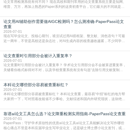
论文常用检测系统有何不同？ 现在高校和期刊常用的论文查重系统主要是知网、
维普、万方，再加上熟悉的Paper系列的这类初查平台，它们最大的不同就是数
据库大小、算法严格度和适用场景，弄明白区别你就不会乱花冤枉钱也不会被初
查数值误导。知网（CNKI）是学校定稿检测的绝对主流。本科用PMLC，含大学
论文用AI辅助创作需要做AIGC检测吗？怎么测准确-PaperPass论文
生联合比对库，能比历届学长论文，硕博用VIP/TMLC，含学术论文联合比对
库，期刊投稿用AMLMC/SML
查重
2026-07-01
现在写毕业论文、投核心期刊，谁没试过用AI搭框架、整文献、润色语句？可最
近一两年，不管是高校还是杂志社，对AI生成内容的核查越收越紧，不少同学投
出去的文章直接因为AIGC占比过高被打回，还有人毕设差点因为这个过不了，
真的太亏。提前做AIGC检测，已经成了很多过来人交稿前必做的一步。为什么
论文查重时引用部分会被计入重复率？
AIGC检测成了论文答辩投稿前的必备项？可能还有不少人觉得，我就用AI搭了个
框架，内容都是自己写的，至于做AIG
2026-07-01
论文查重时引用部分会被计入重复率？ 学术论文引用部分会不会被算进重复率，
关键看你格式标得对不对，以及学校查重系统有没有勾选“去除引用文献复制
比”。如果格式完全规范，如正文引用句尾紧跟半角上标[1]，文末“参考文献”四字
独占一行，每条文献用[1][2]方括号编号、与正文一一对应，著录项符合GB/T
本科论文哪些部分容易被查重标红？
7714（作者、题名、刊名、年、卷期、页码齐全，标点用半角）；查重系统识别
成功后通常把这段标为引用，
2026-07-01
本科论文哪些部分容易被查重标红？ 本科论文查重，最容易“中招“标红的地方帮
大家捋一下，可对照着改能省不少事哈。文献综述和国内外研究现状，这块绝对
的重灾区。你介绍前人研究了啥、某个理论是谁提的，课本和往届论文里都有近
乎一模一样的话，你要是直接复制百度百科、教材或别人写好的综述段落，系统
靠谱ai论文工具怎么选？论文降重检测实用指南-PaperPass论文查重
一抓一个准，整段飘红。研究背景、意义和方法描述也是不可避免，比如“本文采
用问卷调查法““运用SPSS软件进行数据分
2026-07-01
PaperPass：守护学术原创性的优质ai论文工具ai论文工具能解决论文写作哪些
核心痛点不管是本科应届毕业生写毕业论文，还是硕士博士攒小论文发刊，或是