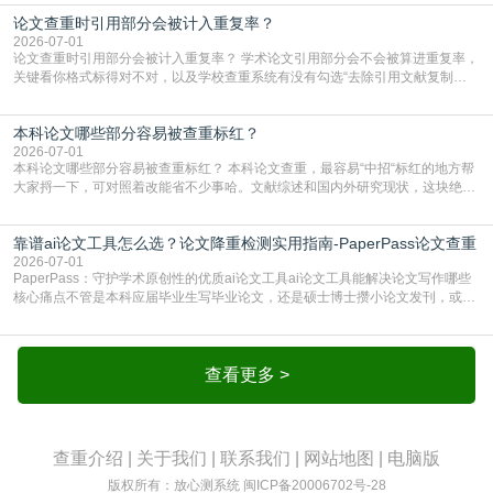
真的太亏。提前做AIGC检测，已经成了很多过来人交稿前必做的一步。为什么
论文查重时引用部分会被计入重复率？
AIGC检测成了论文答辩投稿前的必备项？可能还有不少人觉得，我就用AI搭了个
框架，内容都是自己写的，至于做AIG
2026-07-01
论文查重时引用部分会被计入重复率？ 学术论文引用部分会不会被算进重复率，
关键看你格式标得对不对，以及学校查重系统有没有勾选“去除引用文献复制
比”。如果格式完全规范，如正文引用句尾紧跟半角上标[1]，文末“参考文献”四字
独占一行，每条文献用[1][2]方括号编号、与正文一一对应，著录项符合GB/T
本科论文哪些部分容易被查重标红？
7714（作者、题名、刊名、年、卷期、页码齐全，标点用半角）；查重系统识别
成功后通常把这段标为引用，
2026-07-01
本科论文哪些部分容易被查重标红？ 本科论文查重，最容易“中招“标红的地方帮
大家捋一下，可对照着改能省不少事哈。文献综述和国内外研究现状，这块绝对
的重灾区。你介绍前人研究了啥、某个理论是谁提的，课本和往届论文里都有近
乎一模一样的话，你要是直接复制百度百科、教材或别人写好的综述段落，系统
靠谱ai论文工具怎么选？论文降重检测实用指南-PaperPass论文查重
一抓一个准，整段飘红。研究背景、意义和方法描述也是不可避免，比如“本文采
用问卷调查法““运用SPSS软件进行数据分
2026-07-01
PaperPass：守护学术原创性的优质ai论文工具ai论文工具能解决论文写作哪些
核心痛点不管是本科应届毕业生写毕业论文，还是硕士博士攒小论文发刊，或是
科研人员整理课题成果，都绕不开重复率核查、内容优化这两大难关。以前全靠
自己逐句读逐句改，熬好几个大夜不说，还经常改不到点上，交上去才发现重复
率超标，再返工太折腾。现在有了成熟的ai论文工具，这些痛点基本都能高效解
决。靠谱的ai论文工具，不止能帮你梳
查看更多 >
查重介绍
|
关于我们
|
联系我们
|
网站地图
|
电脑版
版权所有：放心测系统
闽ICP备20006702号-28