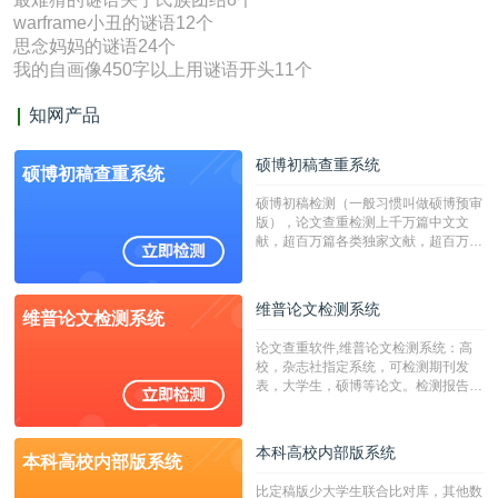
warframe小丑的谜语12个
思念妈妈的谜语24个
我的自画像450字以上用谜语开头11个
知网产品
硕博初稿查重系统
硕博初稿查重系统
硕博初稿检测（一般习惯叫做硕博预审
版），论文查重检测上千万篇中文文
献，超百万篇各类独家文献，超百万港
澳台地区学术文献过千万篇英文文献资
源，数亿个中英文互联网资源是全国高
校用来检测硕博论文的系统，检测范围
维普论文检测系统
维普论文检测系统
广，数据来源真实，检测算法合理!本
系统含有（学术库与源码库）。（限制
论文查重软件,维普论文检测系统：高
字符数30万）
校，杂志社指定系统，可检测期刊发
表，大学生，硕博等论文。检测报告支
持PDF、网页格式，性价比高！
本科高校内部版系统
本科高校内部版系统
比定稿版少大学生联合比对库，其他数