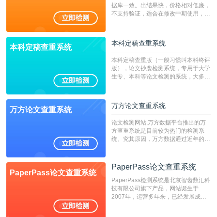
据库一致。出结果快，价格相对低廉，
不支持验证，适合在修改中期使用，定
稿推荐PMLC。——不支持验证！！！
本科定稿查重系统
本科定稿查重系统
本科定稿查重版（一般习惯叫本科终评
版），论文抄袭检测系统，专用于大学
生专、本科等论文检测的系统，大多数
专、本科院校使用此检测系统。（限制
字符数6万）
万方论文查重系统
万方论文查重系统
论文检测网站,万方数据平台推出的万
方查重系统是目前较为热门的检测系
统。究其原因，万方数据通过近年的发
展，在高校中也确立了自己的相应地
位，特别是部分高校直接将其视为毕业
检测系统，其真实性和权威性无可厚
PaperPass论文查重系统
PaperPass论文查重系统
非。其次，相对于知网而言，万方检测
PaperPass检测系统是北京智齿数汇科
费用少，上手容易，是学生初次论文查
技有限公司旗下产品，网站诞生于
重的推荐系统。
2007年，运营多年来，已经发展成为
国内可信赖的中文原创性检查和预防剽
窃的在线网站。 系统采用自主研发的