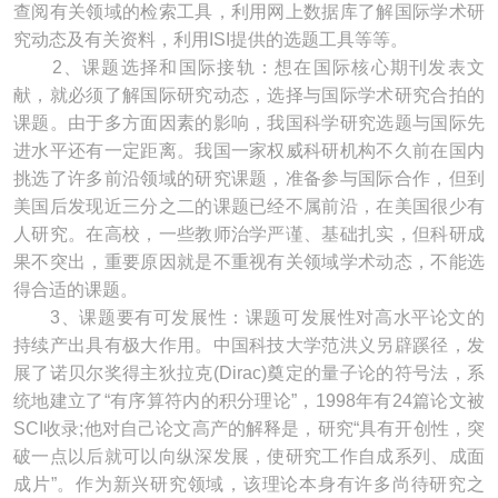
查阅有关领域的检索工具，利用网上数据库了解国际学术研
究动态及有关资料，利用ISI提供的选题工具等等。
2、课题选择和国际接轨：想在国际核心期刊发表文
献，就必须了解国际研究动态，选择与国际学术研究合拍的
课题。由于多方面因素的影响，我国科学研究选题与国际先
进水平还有一定距离。我国一家权威科研机构不久前在国内
挑选了许多前沿领域的研究课题，准备参与国际合作，但到
美国后发现近三分之二的课题已经不属前沿，在美国很少有
人研究。在高校，一些教师治学严谨、基础扎实，但科研成
果不突出，重要原因就是不重视有关领域学术动态，不能选
得合适的课题。
3、课题要有可发展性：课题可发展性对高水平论文的
持续产出具有极大作用。中国科技大学范洪义另辟蹊径，发
展了诺贝尔奖得主狄拉克(Dirac)奠定的量子论的符号法，系
统地建立了“有序算符内的积分理论”，1998年有24篇论文被
SCI收录;他对自己论文高产的解释是，研究“具有开创性，突
破一点以后就可以向纵深发展，使研究工作自成系列、成面
成片”。作为新兴研究领域，该理论本身有许多尚待研究之