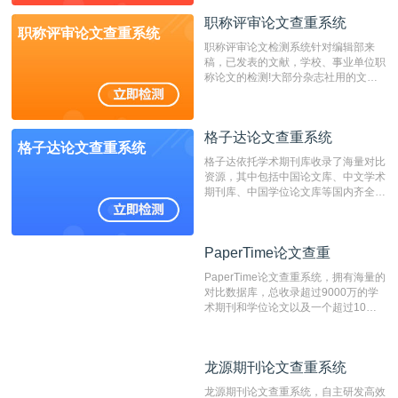
动态指纹越级扫描检测技术，该项技术
职称评审论文查重系统
检测速度快、精度高，市场反映良好。
职称评审论文查重系统
职称评审论文检测系统针对编辑部来
稿，已发表的文献，学校、事业单位职
称论文的检测!大部分杂志社用的文献
抄袭检测系统。可检测抄袭与剽窃、伪
造、篡改、不当署名、一稿多投等学术
不端文献，学术不端论文查重可供期刊
格子达论文查重系统
编辑部检测来稿和已发表的文献,检测
格子达论文查重系统
结果和杂志社一致,已发表过的文章检
格子达依托学术期刊库收录了海量对比
测时注意填写第一作者,才能排除已发
资源，其中包括中国论文库、中文学术
表文献复制比。（限制字符数1万）
期刊库、中国学位论文库等国内齐全的
论文库以及数亿级网络资源，同时本地
资源库以每月100万篇的速度增加，是
目前中文文献资源涵盖全面的论文检测
PaperTime论文查重
PaperTime论文查重
系统，可检测中文、英文两种语言的论
文文本。
PaperTime论文查重系统，拥有海量的
对比数据库，总收录超过9000万的学
术期刊和学位论文以及一个超过10亿
数量的互联网网页数据库组成，保证了
比对源的专业性和广泛性。采用多级指
纹对比技术结合深度语义发掘识别比
龙源期刊论文查重系统
龙源期刊论文查重系统
对，利用指纹索引快速而精准地在云检
测服务部署的论文数据资源库中找到所
龙源期刊论文查重系统，自主研发高效
有相似的片段，该项技术检测速度快、