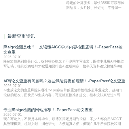
稳定的计算服务，最快35S即可获得检
准确率高，市场反映良好。
测结果，大片段、长短句，不遗漏一处
相似，区分论文中的正确引用参考文
献。
最新查重资讯
降aigc检测是啥？一文读懂AIGC学术内容检测逻辑！-PaperPass论
文查重
2026-07-01
降aigc检测到底是什么，拆解核心概念？不少同学写论文，图省事儿用AI搭框架
写初稿，临到投稿答辩才被通知要排查AI生成内容，搜半天资料都没搞懂降aigc
检测是啥，还容易把它和普通论文查重混为一谈，最后踩了坑，耽误了进度。哪
怕是已经入行的科研人员，不少人也搞不清降aigc检测是啥，对相关要求摸不
AI写论文查重有问题吗？这些风险要提前理清！-PaperPass论文查重
准。其实，降aigc检测是伴随AIGC工具在学术领域普及诞生的新需求，核心是为
了满足现在高校、期刊对AI生
2026-07-01
AI生成论文的查重风险从哪来?AI内容自带的重复特性很多赶毕业论文、赶期刊
投稿的朋友，图快用AI生成内容，写完就直接准备提交，根本没认真想过ai写论
文查重有问题吗这个问题，直到出了问题才追悔莫及。其实AI生成内容本身，就
自带不可忽视的查重风险。AI训练依赖海量公开的文本数据，生成内容本质是基
专业降aigc检测的网站推荐！-PaperPass论文查重
于训练数据的概率拼接，不是从零开始的原创创作。生成过程中，很容易复用已
有的高频公共表述，甚至直接拼接已经公开
2026-07-01
现在写论文，不管是本科毕业、硕博答辩还是期刊投稿，不少人都会用AIGC工
具整理框架、梳理文献、润色语句。方便是真方便，但现在几乎所有院校和期刊
都要求排查论文中的AIGC生成内容，不符合规范的直接打回修改。自己瞎改三