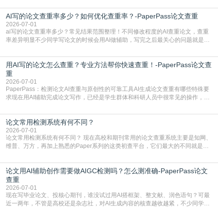
五遍还是过不了预检测的大有人在，这时候，找到靠谱的降AIGC检测率的网
AI写的论文查重率多少？如何优化查重率？-PaperPass论文查重
站，就能少走好多弯路。PaperPass：守护学术原创性的智能伙伴AIGC生成内
容的学术合规痛点去年帮一个本科师弟改
2026-07-01
ai写的论文查重率多少？常见结果范围整理！不同修改程度的AI查重论文，查重
率差异明显不少同学写论文的时候会用AI做辅助，写完之后最关心的问题就是ai
写的论文查重率多少。很多人误以为AI生成的内容都是全新的，不会出现重复，
实际情况和大家想的不太一样。AI训练依赖海量公开学术文献、网络内容，生成
用AI写的论文怎么查重？专业方法帮你快速查重！-PaperPass论文查
内容本质是按照语义概率拼接已有内容，很容易和已发布的作品撞重复，甚至会
直接引用整段已有内容，所以查重率偏高是
重
2026-07-01
PaperPass：检测论文AI查重与原创性的可靠工具AI生成论文查重有哪些特殊要
求现在用AI辅助完成论文写作，已经是学生群体和科研人员中很常见的操作，不
管是搭建论文框架、梳理研究逻辑还是润色语言，不少人都会借助AI提高效率。
但很多人忽略了，AI生成的内容天生带有重复风险——训练AI的数据集本身就包
论文常用检测系统有何不同？
含大量已公开的学术内容、网络原创内容，AI输出内容时很容易无意识拼接出重
复片
2026-07-01
论文常用检测系统有何不同？ 现在高校和期刊常用的论文查重系统主要是知网、
维普、万方，再加上熟悉的Paper系列的这类初查平台，它们最大的不同就是数
据库大小、算法严格度和适用场景，弄明白区别你就不会乱花冤枉钱也不会被初
查数值误导。知网（CNKI）是学校定稿检测的绝对主流。本科用PMLC，含大学
论文用AI辅助创作需要做AIGC检测吗？怎么测准确-PaperPass论文
生联合比对库，能比历届学长论文，硕博用VIP/TMLC，含学术论文联合比对
库，期刊投稿用AMLMC/SML
查重
2026-07-01
现在写毕业论文、投核心期刊，谁没试过用AI搭框架、整文献、润色语句？可最
近一两年，不管是高校还是杂志社，对AI生成内容的核查越收越紧，不少同学投
出去的文章直接因为AIGC占比过高被打回，还有人毕设差点因为这个过不了，