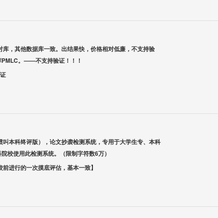
对库，其他数据库一致。出结果快，价格相对低廉，不支持验
PMLC。——不支持验证！！！
验证
惯叫本科终评版），论文抄袭检测系统，专用于大学生专、本科
科院校使用此检测系统。（限制字符数6万）
校前进行的一次摸底评估，基本一致】