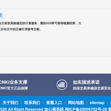
统
自主研发高效稳定的计算服务，最快35S即可获得检测结果，大
区分论文中的正确引用参考文献。
CNKI业务支撑
如实描述承诺
CNKI官方正品保障
担保交易来确保交易安全
关于我们
联系我们
查重入口
网站地图
sitemap
|
|
|
|
|
026 All Right Reserved
放心测系统
闽ICP备20006702号-28
客