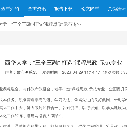
查重介绍
查重资讯
报告下载
论文降重
真伪验证
大学：“三全三融” 打造“课程思政”示范专业
西华大学：“三全三融” 打造“课程思政”示范专业
作者：
放心测系统
发表时间：2023-04-29 11:14:47
浏览次数：33
程融合、与科教产教融合，着手打造“课程思政”示范专业，全面提升
本任务。积极营造崇尚先进、学习先进、争当先进的良好氛围。针对学
实际工作中去，努力做到知行合一、以知促行、以行求知。以学风建设为
化工作矩阵，搭建网络育人“舞台”。
体系。通过抓党建带团建，抓教风和学风，强化过程管理，将思政工作融