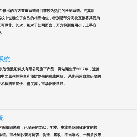
平台推出的万方查重系统是目前较为热门的检测系统。究其原
高校中也确立了自己的相应地位，特别是部分高校直接将其视为
无可厚非。其次，相对于知网而言，万方检测费用少，上手容
统。
重系统
是北京智齿数汇科技有限公司旗下产品，网站诞生于2007年，运营
中文原创性检查和预防剽窃的在线网站。 系统采用自主研发的
技术检测速度快、精度高，市场反映良好。
统
对编辑部来稿，已发表的文献，学校、事业单位职称论文的检
测系统。可检测抄袭与剽窃、伪造、篡改、不当署名、一稿多投等