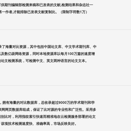
供期刊编辑部检测来稿和已发表的文献,检测结果和杂志社一
第一作者,才能排除已发表文献复制比。（限制字符数1万）
录了海量对比资源，其中包括中国论文库、中文学术期刊库、中
及数亿级网络资源，同时本地资源库以每月100万篇的速度增
的论文检测系统，可检测中文、英文两种语言的论文文本。
系统，拥有海量的对比数据库，总收录超过9000万的学术期刊和学
联网网页数据库组成，保证了比对源的专业性和广泛性。采用多
识别比对，利用指纹索引快速而精准地在云检测服务部署的论文
，该项技术检测速度快、准确率高，市场反映良好。