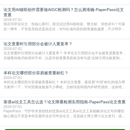
查数值误导。知网（CNKI）是学校定稿检测的绝对主流。本科用PMLC，含大学
论文用AI辅助创作需要做AIGC检测吗？怎么测准确-PaperPass论文
生联合比对库，能比历届学长论文，硕博用VIP/TMLC，含学术论文联合比对
库，期刊投稿用AMLMC/SML
查重
2026-07-01
现在写毕业论文、投核心期刊，谁没试过用AI搭框架、整文献、润色语句？可最
近一两年，不管是高校还是杂志社，对AI生成内容的核查越收越紧，不少同学投
出去的文章直接因为AIGC占比过高被打回，还有人毕设差点因为这个过不了，
真的太亏。提前做AIGC检测，已经成了很多过来人交稿前必做的一步。为什么
论文查重时引用部分会被计入重复率？
AIGC检测成了论文答辩投稿前的必备项？可能还有不少人觉得，我就用AI搭了个
框架，内容都是自己写的，至于做AIG
2026-07-01
论文查重时引用部分会被计入重复率？ 学术论文引用部分会不会被算进重复率，
关键看你格式标得对不对，以及学校查重系统有没有勾选“去除引用文献复制
比”。如果格式完全规范，如正文引用句尾紧跟半角上标[1]，文末“参考文献”四字
独占一行，每条文献用[1][2]方括号编号、与正文一一对应，著录项符合GB/T
本科论文哪些部分容易被查重标红？
7714（作者、题名、刊名、年、卷期、页码齐全，标点用半角）；查重系统识别
成功后通常把这段标为引用，
2026-07-01
本科论文哪些部分容易被查重标红？ 本科论文查重，最容易“中招“标红的地方帮
大家捋一下，可对照着改能省不少事哈。文献综述和国内外研究现状，这块绝对
的重灾区。你介绍前人研究了啥、某个理论是谁提的，课本和往届论文里都有近
乎一模一样的话，你要是直接复制百度百科、教材或别人写好的综述段落，系统
靠谱ai论文工具怎么选？论文降重检测实用指南-PaperPass论文查重
一抓一个准，整段飘红。研究背景、意义和方法描述也是不可避免，比如“本文采
用问卷调查法““运用SPSS软件进行数据分
2026-07-01
PaperPass：守护学术原创性的优质ai论文工具ai论文工具能解决论文写作哪些
核心痛点不管是本科应届毕业生写毕业论文，还是硕士博士攒小论文发刊，或是
科研人员整理课题成果，都绕不开重复率核查、内容优化这两大难关。以前全靠
自己逐句读逐句改，熬好几个大夜不说，还经常改不到点上，交上去才发现重复