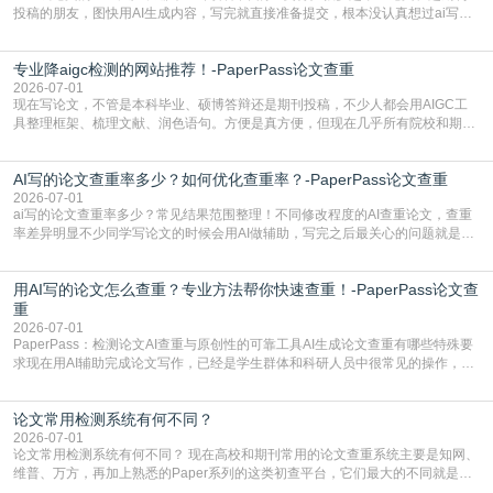
投稿的朋友，图快用AI生成内容，写完就直接准备提交，根本没认真想过ai写论
文查重有问题吗这个问题，直到出了问题才追悔莫及。其实AI生成内容本身，就
自带不可忽视的查重风险。AI训练依赖海量公开的文本数据，生成内容本质是基
专业降aigc检测的网站推荐！-PaperPass论文查重
于训练数据的概率拼接，不是从零开始的原创创作。生成过程中，很容易复用已
有的高频公共表述，甚至直接拼接已经公开
2026-07-01
现在写论文，不管是本科毕业、硕博答辩还是期刊投稿，不少人都会用AIGC工
具整理框架、梳理文献、润色语句。方便是真方便，但现在几乎所有院校和期刊
都要求排查论文中的AIGC生成内容，不符合规范的直接打回修改。自己瞎改三
五遍还是过不了预检测的大有人在，这时候，找到靠谱的降AIGC检测率的网
AI写的论文查重率多少？如何优化查重率？-PaperPass论文查重
站，就能少走好多弯路。PaperPass：守护学术原创性的智能伙伴AIGC生成内
容的学术合规痛点去年帮一个本科师弟改
2026-07-01
ai写的论文查重率多少？常见结果范围整理！不同修改程度的AI查重论文，查重
率差异明显不少同学写论文的时候会用AI做辅助，写完之后最关心的问题就是ai
写的论文查重率多少。很多人误以为AI生成的内容都是全新的，不会出现重复，
实际情况和大家想的不太一样。AI训练依赖海量公开学术文献、网络内容，生成
用AI写的论文怎么查重？专业方法帮你快速查重！-PaperPass论文查
内容本质是按照语义概率拼接已有内容，很容易和已发布的作品撞重复，甚至会
直接引用整段已有内容，所以查重率偏高是
重
2026-07-01
PaperPass：检测论文AI查重与原创性的可靠工具AI生成论文查重有哪些特殊要
求现在用AI辅助完成论文写作，已经是学生群体和科研人员中很常见的操作，不
管是搭建论文框架、梳理研究逻辑还是润色语言，不少人都会借助AI提高效率。
但很多人忽略了，AI生成的内容天生带有重复风险——训练AI的数据集本身就包
论文常用检测系统有何不同？
含大量已公开的学术内容、网络原创内容，AI输出内容时很容易无意识拼接出重
复片
2026-07-01
论文常用检测系统有何不同？ 现在高校和期刊常用的论文查重系统主要是知网、
维普、万方，再加上熟悉的Paper系列的这类初查平台，它们最大的不同就是数
据库大小、算法严格度和适用场景，弄明白区别你就不会乱花冤枉钱也不会被初