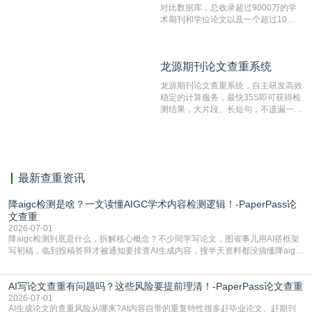
对比数据库，总收录超过9000万的学
术期刊和学位论文以及一个超过10亿
数量的互联网网页数据库组成，保证了
比对源的专业性和广泛性。采用多级指
纹对比技术结合深度语义发掘识别比
龙源期刊论文查重系统
龙源期刊论文查重系统
对，利用指纹索引快速而精准地在云检
测服务部署的论文数据资源库中找到所
龙源期刊论文查重系统，自主研发高效
有相似的片段，该项技术检测速度快、
稳定的计算服务，最快35S即可获得检
准确率高，市场反映良好。
测结果，大片段、长短句，不遗漏一处
相似，区分论文中的正确引用参考文
献。
最新查重资讯
降aigc检测是啥？一文读懂AIGC学术内容检测逻辑！-PaperPass论
文查重
2026-07-01
降aigc检测到底是什么，拆解核心概念？不少同学写论文，图省事儿用AI搭框架
写初稿，临到投稿答辩才被通知要排查AI生成内容，搜半天资料都没搞懂降aigc
检测是啥，还容易把它和普通论文查重混为一谈，最后踩了坑，耽误了进度。哪
怕是已经入行的科研人员，不少人也搞不清降aigc检测是啥，对相关要求摸不
AI写论文查重有问题吗？这些风险要提前理清！-PaperPass论文查重
准。其实，降aigc检测是伴随AIGC工具在学术领域普及诞生的新需求，核心是为
了满足现在高校、期刊对AI生
2026-07-01
AI生成论文的查重风险从哪来?AI内容自带的重复特性很多赶毕业论文、赶期刊