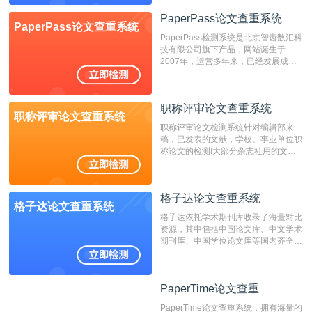
位，特别是部分高校直接将其视为毕业
检测系统，其真实性和权威性无可厚
PaperPass论文查重系统
PaperPass论文查重系统
非。其次，相对于知网而言，万方检测
PaperPass检测系统是北京智齿数汇科
费用少，上手容易，是学生初次论文查
技有限公司旗下产品，网站诞生于
重的推荐系统。
2007年，运营多年来，已经发展成为
国内可信赖的中文原创性检查和预防剽
窃的在线网站。 系统采用自主研发的
动态指纹越级扫描检测技术，该项技术
职称评审论文查重系统
检测速度快、精度高，市场反映良好。
职称评审论文查重系统
职称评审论文检测系统针对编辑部来
稿，已发表的文献，学校、事业单位职
称论文的检测!大部分杂志社用的文献
抄袭检测系统。可检测抄袭与剽窃、伪
造、篡改、不当署名、一稿多投等学术
不端文献，学术不端论文查重可供期刊
格子达论文查重系统
编辑部检测来稿和已发表的文献,检测
格子达论文查重系统
结果和杂志社一致,已发表过的文章检
格子达依托学术期刊库收录了海量对比
测时注意填写第一作者,才能排除已发
资源，其中包括中国论文库、中文学术
表文献复制比。（限制字符数1万）
期刊库、中国学位论文库等国内齐全的
论文库以及数亿级网络资源，同时本地
资源库以每月100万篇的速度增加，是
目前中文文献资源涵盖全面的论文检测
PaperTime论文查重
PaperTime论文查重
系统，可检测中文、英文两种语言的论
文文本。
PaperTime论文查重系统，拥有海量的