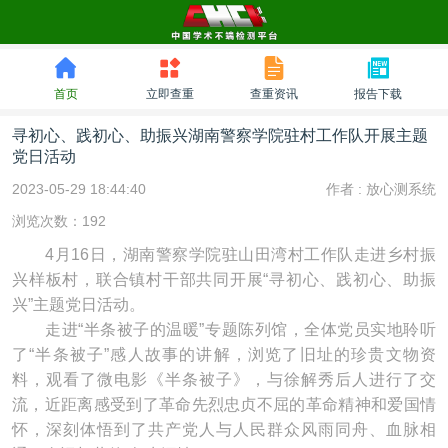
首页
立即查重
查重资讯
报告下载
寻初心、践初心、助振兴湖南警察学院驻村工作队开展主题
党日活动
2023-05-29 18:44:40
作者 :
放心测系统
浏览次数：192
4月16日，湖南警察学院驻山田湾村工作队走进乡村振
兴样板村，联合镇村干部共同开展“寻初心、践初心、助振
兴”主题党日活动。
走进“半条被子的温暖”专题陈列馆，全体党员实地聆听
了“半条被子”感人故事的讲解，浏览了旧址的珍贵文物资
料，观看了微电影《半条被子》，与徐解秀后人进行了交
流，近距离感受到了革命先烈忠贞不屈的革命精神和爱国情
怀，深刻体悟到了共产党人与人民群众风雨同舟、血脉相