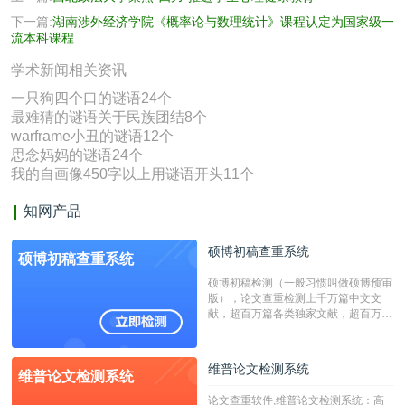
下一篇:
湖南涉外经济学院《概率论与数理统计》课程认定为国家级一
流本科课程
学术新闻相关资讯
一只狗四个口的谜语24个
最难猜的谜语关于民族团结8个
warframe小丑的谜语12个
思念妈妈的谜语24个
我的自画像450字以上用谜语开头11个
知网产品
硕博初稿查重系统
硕博初稿查重系统
硕博初稿检测（一般习惯叫做硕博预审
版），论文查重检测上千万篇中文文
献，超百万篇各类独家文献，超百万港
澳台地区学术文献过千万篇英文文献资
源，数亿个中英文互联网资源是全国高
校用来检测硕博论文的系统，检测范围
维普论文检测系统
维普论文检测系统
广，数据来源真实，检测算法合理!本
系统含有（学术库与源码库）。（限制
论文查重软件,维普论文检测系统：高