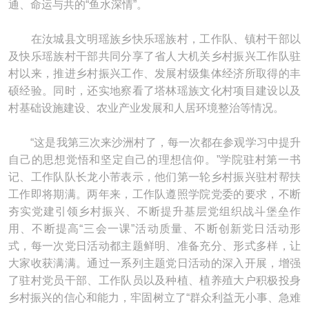
通、命运与共的“鱼水深情”。
在汝城县文明瑶族乡快乐瑶族村，工作队、镇村干部以
及快乐瑶族村干部共同分享了省人大机关乡村振兴工作队驻
村以来，推进乡村振兴工作、发展村级集体经济所取得的丰
硕经验。同时，还实地察看了塔林瑶族文化村项目建设以及
村基础设施建设、农业产业发展和人居环境整治等情况。
“这是我第三次来沙洲村了，每一次都在参观学习中提升
自己的思想觉悟和坚定自己的理想信仰。”学院驻村第一书
记、工作队队长龙小芾表示，他们第一轮乡村振兴驻村帮扶
工作即将期满。两年来，工作队遵照学院党委的要求，不断
夯实党建引领乡村振兴、不断提升基层党组织战斗堡垒作
用、不断提高“三会一课”活动质量、不断创新党日活动形
式，每一次党日活动都主题鲜明、准备充分、形式多样，让
大家收获满满。通过一系列主题党日活动的深入开展，增强
了驻村党员干部、工作队员以及种植、植养殖大户积极投身
乡村振兴的信心和能力，牢固树立了“群众利益无小事、急难