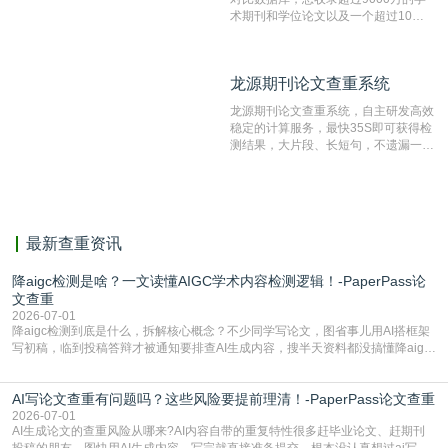
术期刊和学位论文以及一个超过10亿
数量的互联网网页数据库组成，保证了
比对源的专业性和广泛性。采用多级指
纹对比技术结合深度语义发掘识别比
龙源期刊论文查重系统
龙源期刊论文查重系统
对，利用指纹索引快速而精准地在云检
测服务部署的论文数据资源库中找到所
龙源期刊论文查重系统，自主研发高效
有相似的片段，该项技术检测速度快、
稳定的计算服务，最快35S即可获得检
准确率高，市场反映良好。
测结果，大片段、长短句，不遗漏一处
相似，区分论文中的正确引用参考文
献。
最新查重资讯
降aigc检测是啥？一文读懂AIGC学术内容检测逻辑！-PaperPass论
文查重
2026-07-01
降aigc检测到底是什么，拆解核心概念？不少同学写论文，图省事儿用AI搭框架
写初稿，临到投稿答辩才被通知要排查AI生成内容，搜半天资料都没搞懂降aigc
检测是啥，还容易把它和普通论文查重混为一谈，最后踩了坑，耽误了进度。哪
怕是已经入行的科研人员，不少人也搞不清降aigc检测是啥，对相关要求摸不
AI写论文查重有问题吗？这些风险要提前理清！-PaperPass论文查重
准。其实，降aigc检测是伴随AIGC工具在学术领域普及诞生的新需求，核心是为
了满足现在高校、期刊对AI生
2026-07-01
AI生成论文的查重风险从哪来?AI内容自带的重复特性很多赶毕业论文、赶期刊
投稿的朋友，图快用AI生成内容，写完就直接准备提交，根本没认真想过ai写论