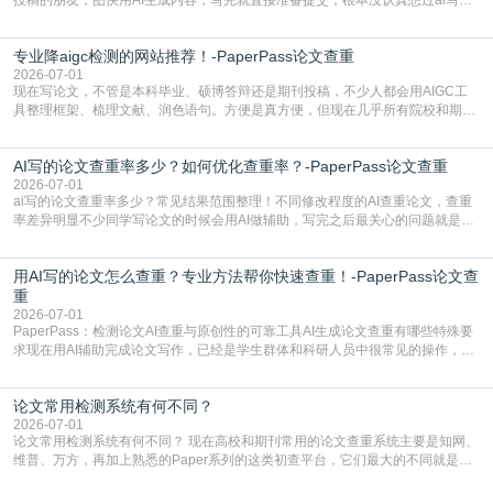
文查重有问题吗这个问题，直到出了问题才追悔莫及。其实AI生成内容本身，就
自带不可忽视的查重风险。AI训练依赖海量公开的文本数据，生成内容本质是基
专业降aigc检测的网站推荐！-PaperPass论文查重
于训练数据的概率拼接，不是从零开始的原创创作。生成过程中，很容易复用已
有的高频公共表述，甚至直接拼接已经公开
2026-07-01
现在写论文，不管是本科毕业、硕博答辩还是期刊投稿，不少人都会用AIGC工
具整理框架、梳理文献、润色语句。方便是真方便，但现在几乎所有院校和期刊
都要求排查论文中的AIGC生成内容，不符合规范的直接打回修改。自己瞎改三
五遍还是过不了预检测的大有人在，这时候，找到靠谱的降AIGC检测率的网
AI写的论文查重率多少？如何优化查重率？-PaperPass论文查重
站，就能少走好多弯路。PaperPass：守护学术原创性的智能伙伴AIGC生成内
容的学术合规痛点去年帮一个本科师弟改
2026-07-01
ai写的论文查重率多少？常见结果范围整理！不同修改程度的AI查重论文，查重
率差异明显不少同学写论文的时候会用AI做辅助，写完之后最关心的问题就是ai
写的论文查重率多少。很多人误以为AI生成的内容都是全新的，不会出现重复，
实际情况和大家想的不太一样。AI训练依赖海量公开学术文献、网络内容，生成
用AI写的论文怎么查重？专业方法帮你快速查重！-PaperPass论文查
内容本质是按照语义概率拼接已有内容，很容易和已发布的作品撞重复，甚至会
直接引用整段已有内容，所以查重率偏高是
重
2026-07-01
PaperPass：检测论文AI查重与原创性的可靠工具AI生成论文查重有哪些特殊要
求现在用AI辅助完成论文写作，已经是学生群体和科研人员中很常见的操作，不
管是搭建论文框架、梳理研究逻辑还是润色语言，不少人都会借助AI提高效率。
但很多人忽略了，AI生成的内容天生带有重复风险——训练AI的数据集本身就包
论文常用检测系统有何不同？
含大量已公开的学术内容、网络原创内容，AI输出内容时很容易无意识拼接出重
复片
2026-07-01
论文常用检测系统有何不同？ 现在高校和期刊常用的论文查重系统主要是知网、
维普、万方，再加上熟悉的Paper系列的这类初查平台，它们最大的不同就是数
据库大小、算法严格度和适用场景，弄明白区别你就不会乱花冤枉钱也不会被初