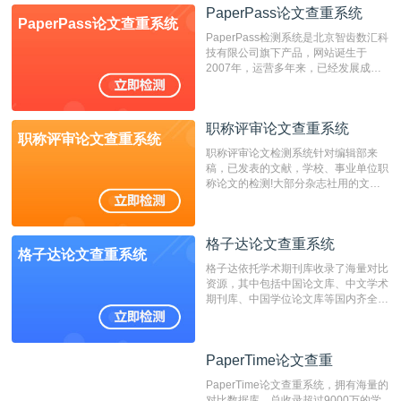
检测系统，其真实性和权威性无可厚
PaperPass论文查重系统
PaperPass论文查重系统
非。其次，相对于知网而言，万方检测
PaperPass检测系统是北京智齿数汇科
费用少，上手容易，是学生初次论文查
技有限公司旗下产品，网站诞生于
重的推荐系统。
2007年，运营多年来，已经发展成为
国内可信赖的中文原创性检查和预防剽
窃的在线网站。 系统采用自主研发的
动态指纹越级扫描检测技术，该项技术
职称评审论文查重系统
检测速度快、精度高，市场反映良好。
职称评审论文查重系统
职称评审论文检测系统针对编辑部来
稿，已发表的文献，学校、事业单位职
称论文的检测!大部分杂志社用的文献
抄袭检测系统。可检测抄袭与剽窃、伪
造、篡改、不当署名、一稿多投等学术
不端文献，学术不端论文查重可供期刊
格子达论文查重系统
编辑部检测来稿和已发表的文献,检测
格子达论文查重系统
结果和杂志社一致,已发表过的文章检
格子达依托学术期刊库收录了海量对比
测时注意填写第一作者,才能排除已发
资源，其中包括中国论文库、中文学术
表文献复制比。（限制字符数1万）
期刊库、中国学位论文库等国内齐全的
论文库以及数亿级网络资源，同时本地
资源库以每月100万篇的速度增加，是
目前中文文献资源涵盖全面的论文检测
PaperTime论文查重
PaperTime论文查重
系统，可检测中文、英文两种语言的论
文文本。
PaperTime论文查重系统，拥有海量的
对比数据库，总收录超过9000万的学