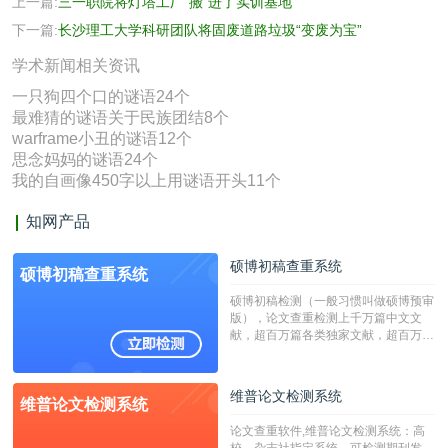
上一篇:
三一职院将灯塔工厂“搬”进了实训基地
下一篇:
长沙理工大学科研团队将固废道路垃圾“变废为宝”
学术新闻相关资讯
一只狗四个口的谜语24个
最难猜的谜语关于民族团结8个
warframe小丑的谜语12个
思念妈妈的谜语24个
我的自画像450字以上用谜语开头11个
知网产品
硕博初稿查重系统
硕博初稿查重系统
硕博初稿检测（一般习惯叫做硕博预审
版），论文查重检测上千万篇中文文
献，超百万篇各类独家文献，超百万港
澳台地区学术文献过千万篇英文文献资
源，数亿个中英文互联网资源是全国高
校用来检测硕博论文的系统，检测范围
维普论文检测系统
维普论文检测系统
广，数据来源真实，检测算法合理!本
系统含有（学术库与源码库）。（限制
论文查重软件,维普论文检测系统：高
字符数30万）
校，杂志社指定系统，可检测期刊发