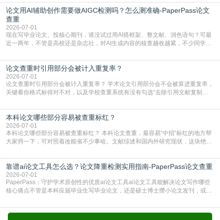
查数值误导。知网（CNKI）是学校定稿检测的绝对主流。本科用PMLC，含大学
论文用AI辅助创作需要做AIGC检测吗？怎么测准确-PaperPass论文
生联合比对库，能比历届学长论文，硕博用VIP/TMLC，含学术论文联合比对
库，期刊投稿用AMLMC/SML
查重
2026-07-01
现在写毕业论文、投核心期刊，谁没试过用AI搭框架、整文献、润色语句？可最
近一两年，不管是高校还是杂志社，对AI生成内容的核查越收越紧，不少同学投
出去的文章直接因为AIGC占比过高被打回，还有人毕设差点因为这个过不了，
真的太亏。提前做AIGC检测，已经成了很多过来人交稿前必做的一步。为什么
论文查重时引用部分会被计入重复率？
AIGC检测成了论文答辩投稿前的必备项？可能还有不少人觉得，我就用AI搭了个
框架，内容都是自己写的，至于做AIG
2026-07-01
论文查重时引用部分会被计入重复率？ 学术论文引用部分会不会被算进重复率，
关键看你格式标得对不对，以及学校查重系统有没有勾选“去除引用文献复制
比”。如果格式完全规范，如正文引用句尾紧跟半角上标[1]，文末“参考文献”四字
独占一行，每条文献用[1][2]方括号编号、与正文一一对应，著录项符合GB/T
本科论文哪些部分容易被查重标红？
7714（作者、题名、刊名、年、卷期、页码齐全，标点用半角）；查重系统识别
成功后通常把这段标为引用，
2026-07-01
本科论文哪些部分容易被查重标红？ 本科论文查重，最容易“中招“标红的地方帮
大家捋一下，可对照着改能省不少事哈。文献综述和国内外研究现状，这块绝对
的重灾区。你介绍前人研究了啥、某个理论是谁提的，课本和往届论文里都有近
乎一模一样的话，你要是直接复制百度百科、教材或别人写好的综述段落，系统
靠谱ai论文工具怎么选？论文降重检测实用指南-PaperPass论文查重
一抓一个准，整段飘红。研究背景、意义和方法描述也是不可避免，比如“本文采
用问卷调查法““运用SPSS软件进行数据分
2026-07-01
PaperPass：守护学术原创性的优质ai论文工具ai论文工具能解决论文写作哪些
核心痛点不管是本科应届毕业生写毕业论文，还是硕士博士攒小论文发刊，或是
科研人员整理课题成果，都绕不开重复率核查、内容优化这两大难关。以前全靠
自己逐句读逐句改，熬好几个大夜不说，还经常改不到点上，交上去才发现重复
率超标，再返工太折腾。现在有了成熟的ai论文工具，这些痛点基本都能高效解