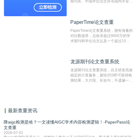
期刊库、中国学位论文库等国内齐全的
论文库以及数亿级网络资源，同时本地
资源库以每月100万篇的速度增加，是
目前中文文献资源涵盖全面的论文检测
PaperTime论文查重
PaperTime论文查重
系统，可检测中文、英文两种语言的论
文文本。
PaperTime论文查重系统，拥有海量的
对比数据库，总收录超过9000万的学
术期刊和学位论文以及一个超过10亿
数量的互联网网页数据库组成，保证了
比对源的专业性和广泛性。采用多级指
纹对比技术结合深度语义发掘识别比
龙源期刊论文查重系统
龙源期刊论文查重系统
对，利用指纹索引快速而精准地在云检
测服务部署的论文数据资源库中找到所
龙源期刊论文查重系统，自主研发高效
有相似的片段，该项技术检测速度快、
稳定的计算服务，最快35S即可获得检
准确率高，市场反映良好。
测结果，大片段、长短句，不遗漏一处
相似，区分论文中的正确引用参考文
献。
最新查重资讯
降aigc检测是啥？一文读懂AIGC学术内容检测逻辑！-PaperPass论
文查重
2026-07-01