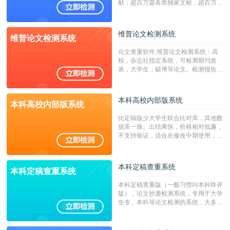
献，超百万篇各类独家文献，超百万港
澳台地区学术文献过千万篇英文文献资
源，数亿个中英文互联网资源是全国高
校用来检测硕博论文的系统，检测范围
维普论文检测系统
维普论文检测系统
广，数据来源真实，检测算法合理!本
系统含有（学术库与源码库）。（限制
论文查重软件,维普论文检测系统：高
字符数30万）
校，杂志社指定系统，可检测期刊发
表，大学生，硕博等论文。检测报告支
持PDF、网页格式，性价比高！
本科高校内部版系统
本科高校内部版系统
比定稿版少大学生联合比对库，其他数
据库一致。出结果快，价格相对低廉，
不支持验证，适合在修改中期使用，定
稿推荐PMLC。——不支持验证！！！
本科定稿查重系统
本科定稿查重系统
本科定稿查重版（一般习惯叫本科终评
版），论文抄袭检测系统，专用于大学
生专、本科等论文检测的系统，大多数
专、本科院校使用此检测系统。（限制
字符数6万）