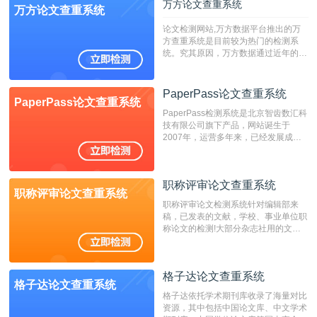
万方论文查重系统
万方论文查重系统
论文检测网站,万方数据平台推出的万
方查重系统是目前较为热门的检测系
统。究其原因，万方数据通过近年的发
展，在高校中也确立了自己的相应地
位，特别是部分高校直接将其视为毕业
检测系统，其真实性和权威性无可厚
PaperPass论文查重系统
PaperPass论文查重系统
非。其次，相对于知网而言，万方检测
PaperPass检测系统是北京智齿数汇科
费用少，上手容易，是学生初次论文查
技有限公司旗下产品，网站诞生于
重的推荐系统。
2007年，运营多年来，已经发展成为
国内可信赖的中文原创性检查和预防剽
窃的在线网站。 系统采用自主研发的
动态指纹越级扫描检测技术，该项技术
职称评审论文查重系统
检测速度快、精度高，市场反映良好。
职称评审论文查重系统
职称评审论文检测系统针对编辑部来
稿，已发表的文献，学校、事业单位职
称论文的检测!大部分杂志社用的文献
抄袭检测系统。可检测抄袭与剽窃、伪
造、篡改、不当署名、一稿多投等学术
不端文献，学术不端论文查重可供期刊
格子达论文查重系统
编辑部检测来稿和已发表的文献,检测
格子达论文查重系统
结果和杂志社一致,已发表过的文章检
格子达依托学术期刊库收录了海量对比
测时注意填写第一作者,才能排除已发
资源，其中包括中国论文库、中文学术
表文献复制比。（限制字符数1万）