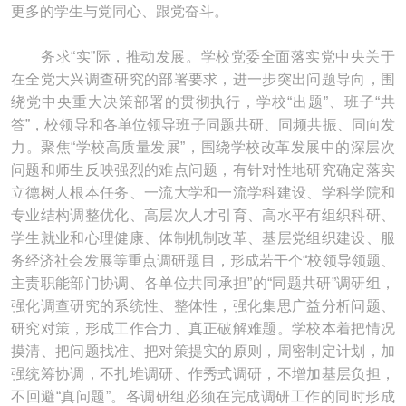
更多的学生与党同心、跟党奋斗。
务求“实”际，推动发展。学校党委全面落实党中央关于
在全党大兴调查研究的部署要求，进一步突出问题导向，围
绕党中央重大决策部署的贯彻执行，学校“出题”、班子“共
答”，校领导和各单位领导班子同题共研、同频共振、同向发
力。聚焦“学校高质量发展”，围绕学校改革发展中的深层次
问题和师生反映强烈的难点问题，有针对性地研究确定落实
立德树人根本任务、一流大学和一流学科建设、学科学院和
专业结构调整优化、高层次人才引育、高水平有组织科研、
学生就业和心理健康、体制机制改革、基层党组织建设、服
务经济社会发展等重点调研题目，形成若干个“校领导领题、
主责职能部门协调、各单位共同承担”的“同题共研”调研组，
强化调查研究的系统性、整体性，强化集思广益分析问题、
研究对策，形成工作合力、真正破解难题。学校本着把情况
摸清、把问题找准、把对策提实的原则，周密制定计划，加
强统筹协调，不扎堆调研、作秀式调研，不增加基层负担，
不回避“真问题”。各调研组必须在完成调研工作的同时形成