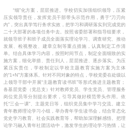
“细”化方案，层层推进。学校切实加强组织领导，压紧
压实领导责任，发挥党员干部带头示范作用，勇于“刀刃向
内”，突出真学笃行务求实效，把学习和调研落实到完成党的
二十大部署的各项任务中去。按照省委部署和指导组要求，
就领导班子和班子成员全面落实理论学习、调查研究、推动
发展、检视整改、建章立制等重点措施，认真制定工作清
单。结合具体学习内容，按照时间节点，制定全面细致的实
施方案，细化举措、责任到人，层层推进、逐步落实。为压
紧压实责任，学校制定以学校主题教育实施方案为主体
的“1+N”方案体系。针对不同对象的特点，学校党委在处级以
上领导干部中开展“主题教育读书班”等形式推进主题教育；
各基层党委（党总支）针对教师党员、学生党员、管理服务
岗位党员等分别提出要求，引导其做好模范带头作用。依
托“三会一课”、主题党日等，组织党员集中学习交流。建立
青年教师理论学习小组，举办青年学生读书会，结合常态化
党史学习教育、社会实践教育等，帮助加深理解感悟。把理
论学习融入青年社团活动中，激发学生的理论学习热情，让