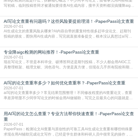
降aigc检测到底是什么，拆解核心概念？不少同学写论文，图省事儿用AI搭框架
写初稿，临到投稿答辩才被通知要排查AI生成内容，搜半天资料都没搞懂降aigc
检测是啥，还容易把它和普通论文查重混为一谈，最后踩了坑，耽误了进度。哪
怕是已经入行的科研人员，不少人也搞不清降aigc检测是啥，对相关要求摸不
AI写论文查重有问题吗？这些风险要提前理清！-PaperPass论文查重
准。其实，降aigc检测是伴随AIGC工具在学术领域普及诞生的新需求，核心是为
了满足现在高校、期刊对AI生
2026-07-01
AI生成论文的查重风险从哪来?AI内容自带的重复特性很多赶毕业论文、赶期刊
投稿的朋友，图快用AI生成内容，写完就直接准备提交，根本没认真想过ai写论
文查重有问题吗这个问题，直到出了问题才追悔莫及。其实AI生成内容本身，就
自带不可忽视的查重风险。AI训练依赖海量公开的文本数据，生成内容本质是基
专业降aigc检测的网站推荐！-PaperPass论文查重
于训练数据的概率拼接，不是从零开始的原创创作。生成过程中，很容易复用已
有的高频公共表述，甚至直接拼接已经公开
2026-07-01
现在写论文，不管是本科毕业、硕博答辩还是期刊投稿，不少人都会用AIGC工
具整理框架、梳理文献、润色语句。方便是真方便，但现在几乎所有院校和期刊
都要求排查论文中的AIGC生成内容，不符合规范的直接打回修改。自己瞎改三
五遍还是过不了预检测的大有人在，这时候，找到靠谱的降AIGC检测率的网
AI写的论文查重率多少？如何优化查重率？-PaperPass论文查重
站，就能少走好多弯路。PaperPass：守护学术原创性的智能伙伴AIGC生成内
容的学术合规痛点去年帮一个本科师弟改
2026-07-01
ai写的论文查重率多少？常见结果范围整理！不同修改程度的AI查重论文，查重
率差异明显不少同学写论文的时候会用AI做辅助，写完之后最关心的问题就是ai
写的论文查重率多少。很多人误以为AI生成的内容都是全新的，不会出现重复，
实际情况和大家想的不太一样。AI训练依赖海量公开学术文献、网络内容，生成
用AI写的论文怎么查重？专业方法帮你快速查重！-PaperPass论文查
内容本质是按照语义概率拼接已有内容，很容易和已发布的作品撞重复，甚至会
直接引用整段已有内容，所以查重率偏高是
重
2026-07-01
PaperPass：检测论文AI查重与原创性的可靠工具AI生成论文查重有哪些特殊要
求现在用AI辅助完成论文写作，已经是学生群体和科研人员中很常见的操作，不