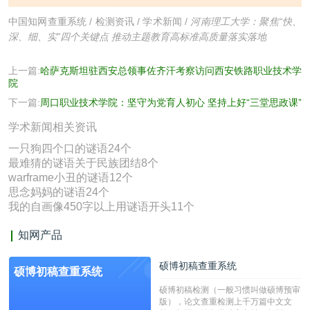
中国知网查重系统
/
检测资讯
/
学术新闻
/
河南理工大学：聚焦“快、
深、细、实”四个关键点 推动主题教育高标准高质量落实落地
上一篇:
哈萨克斯坦驻西安总领事佐齐汗考察访问西安铁路职业技术学
院
下一篇:
周口职业技术学院：坚守为党育人初心 坚持上好“三堂思政课”
学术新闻相关资讯
一只狗四个口的谜语24个
最难猜的谜语关于民族团结8个
warframe小丑的谜语12个
思念妈妈的谜语24个
我的自画像450字以上用谜语开头11个
知网产品
硕博初稿查重系统
硕博初稿查重系统
硕博初稿检测（一般习惯叫做硕博预审
版），论文查重检测上千万篇中文文