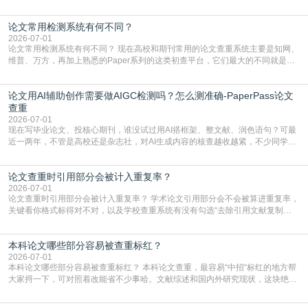
管是搭建论文框架、梳理研究逻辑还是润色语言，不少人都会借助AI提高效率。
但很多人忽略了，AI生成的内容天生带有重复风险——训练AI的数据集本身就包
论文常用检测系统有何不同？
含大量已公开的学术内容、网络原创内容，AI输出内容时很容易无意识拼接出重
复片
2026-07-01
论文常用检测系统有何不同？ 现在高校和期刊常用的论文查重系统主要是知网、
维普、万方，再加上熟悉的Paper系列的这类初查平台，它们最大的不同就是数
据库大小、算法严格度和适用场景，弄明白区别你就不会乱花冤枉钱也不会被初
查数值误导。知网（CNKI）是学校定稿检测的绝对主流。本科用PMLC，含大学
论文用AI辅助创作需要做AIGC检测吗？怎么测准确-PaperPass论文
生联合比对库，能比历届学长论文，硕博用VIP/TMLC，含学术论文联合比对
库，期刊投稿用AMLMC/SML
查重
2026-07-01
现在写毕业论文、投核心期刊，谁没试过用AI搭框架、整文献、润色语句？可最
近一两年，不管是高校还是杂志社，对AI生成内容的核查越收越紧，不少同学投
出去的文章直接因为AIGC占比过高被打回，还有人毕设差点因为这个过不了，
真的太亏。提前做AIGC检测，已经成了很多过来人交稿前必做的一步。为什么
论文查重时引用部分会被计入重复率？
AIGC检测成了论文答辩投稿前的必备项？可能还有不少人觉得，我就用AI搭了个
框架，内容都是自己写的，至于做AIG
2026-07-01
论文查重时引用部分会被计入重复率？ 学术论文引用部分会不会被算进重复率，
关键看你格式标得对不对，以及学校查重系统有没有勾选“去除引用文献复制
比”。如果格式完全规范，如正文引用句尾紧跟半角上标[1]，文末“参考文献”四字
独占一行，每条文献用[1][2]方括号编号、与正文一一对应，著录项符合GB/T
本科论文哪些部分容易被查重标红？
7714（作者、题名、刊名、年、卷期、页码齐全，标点用半角）；查重系统识别
成功后通常把这段标为引用，
2026-07-01
本科论文哪些部分容易被查重标红？ 本科论文查重，最容易“中招“标红的地方帮
大家捋一下，可对照着改能省不少事哈。文献综述和国内外研究现状，这块绝对
的重灾区。你介绍前人研究了啥、某个理论是谁提的，课本和往届论文里都有近
乎一模一样的话，你要是直接复制百度百科、教材或别人写好的综述段落，系统