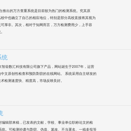
平台推出的万方查重系统是目前较为热门的检测系统。究其原
高校中也确立了自己的相应地位，特别是部分高校直接将其视为
无可厚非。其次，相对于知网而言，万方检测费用少，上手容
统。
系统
是北京智齿数汇科技有限公司旗下产品，网站诞生于2007年，运营
中文原创性检查和预防剽窃的在线网站。 系统采用自主研发的
技术检测速度快、精度高，市场反映良好。
统
对编辑部来稿，已发表的文献，学校、事业单位职称论文的检
系统。可检测抄袭与剽窃、伪造、篡改、不当署名、一稿多投等