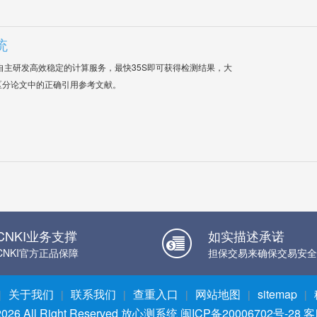
统
自主研发高效稳定的计算服务，最快35S即可获得检测结果，大
区分论文中的正确引用参考文献。
CNKI业务支撑
如实描述承诺
CNKI官方正品保障
担保交易来确保交易安全
关于我们
联系我们
查重入口
网站地图
sitemap
|
|
|
|
|
|
026 All Right Reserved
放心测系统
闽ICP备20006702号-28
客服