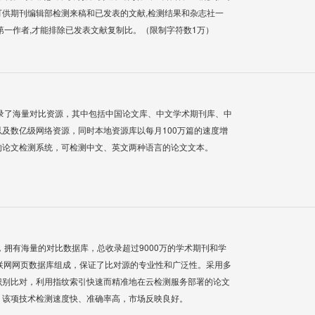
供期刊编辑部检测来稿和已发表的文献,检测结果和杂志社一
第一作者,才能排除已发表文献复制比。（限制字符数1万）
录了海量对比资源，其中包括中国论文库、中文学术期刊库、中
及数亿级网络资源，同时本地资源库以每月100万篇的速度增
的论文检测系统，可检测中文、英文两种语言的论文文本。
系统，拥有海量的对比数据库，总收录超过9000万的学术期刊和学
联网网页数据库组成，保证了比对源的专业性和广泛性。采用多
识别比对，利用指纹索引快速而精准地在云检测服务部署的论文
，该项技术检测速度快、准确率高，市场反映良好。