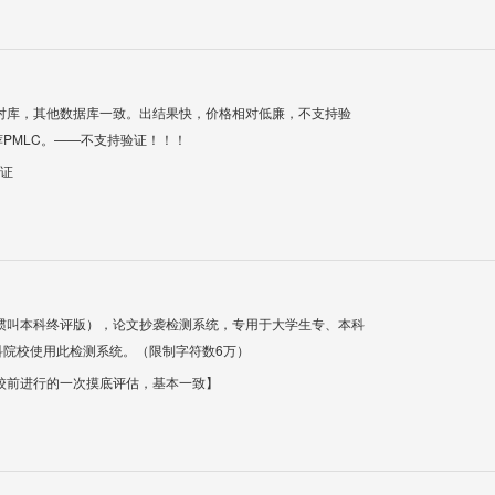
对库，其他数据库一致。出结果快，价格相对低廉，不支持验
PMLC。——不支持验证！！！
验证
惯叫本科终评版），论文抄袭检测系统，专用于大学生专、本科
科院校使用此检测系统。（限制字符数6万）
校前进行的一次摸底评估，基本一致】