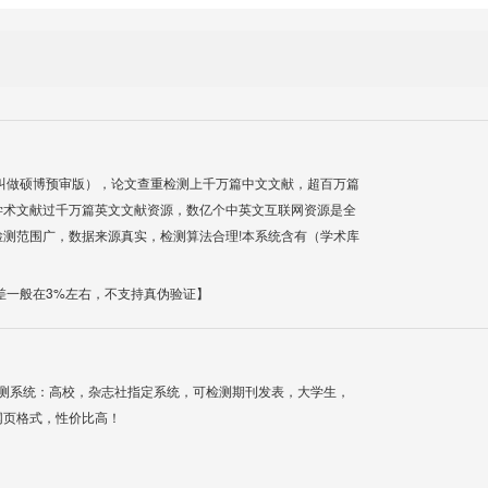
叫做硕博预审版），论文查重检测上千万篇中文文献，超百万篇
学术文献过千万篇英文文献资源，数亿个中英文互联网资源是全
测范围广，数据来源真实，检测算法合理!本系统含有（学术库
差一般在3%左右，不支持真伪验证】
检测系统：高校，杂志社指定系统，可检测期刊发表，大学生，
网页格式，性价比高！