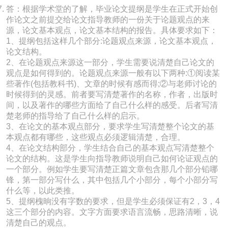
答：根据学术堂的了解，毕业论文提纲是学生在正式开始创
作论文之前提交给论文指导教师的一份关于论题观点的来
源，论文基本观点，论文基本结构的报告。具体要求如下：
1、提纲包括这样几个部分:论题观点来源，论文基本观点，
论文结构。
2、在论题观点来源这一部分，学生需要说清楚自己论文的
观点是如何得到的。论题观点来源一般有以下两种:①阅读某
些著作(包括教科书)、文章的时候有感而得;②与老师讨论的
时候得到的灵感。前者要写清楚著作的名称，作者，出版时
间，以及著作的哪些方面给了自己什么样的感受。后者写清
楚老师的指导给了自己什么样的启示。
3、在论文的基本观点部分，要求学生写清楚整个论文的基
本观点都有哪些，这些观点必须逻辑清楚，合理。
4、在论文结构部分，学生结合自己的基本观点写清楚整个
论文的结构。这是学生向指导教师说明自己如何论证观点的
一个部分。例如学生要写清楚正篇文章包含那几个部分铅哪
锋，第一部分写什么，其中包括几个小部分，每个小部分写
什么等，以此类推。
5、提纲槐晌没有字数的要求，但是学生必须保证有2，3，4
这三个部分的内容。文字方面要求语言流畅，思路清晰，说
清楚自己的观点。