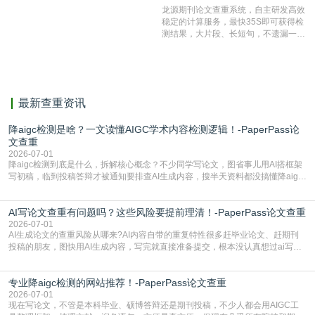
测服务部署的论文数据资源库中找到所
龙源期刊论文查重系统，自主研发高效
有相似的片段，该项技术检测速度快、
稳定的计算服务，最快35S即可获得检
准确率高，市场反映良好。
测结果，大片段、长短句，不遗漏一处
相似，区分论文中的正确引用参考文
献。
最新查重资讯
降aigc检测是啥？一文读懂AIGC学术内容检测逻辑！-PaperPass论
文查重
2026-07-01
降aigc检测到底是什么，拆解核心概念？不少同学写论文，图省事儿用AI搭框架
写初稿，临到投稿答辩才被通知要排查AI生成内容，搜半天资料都没搞懂降aigc
检测是啥，还容易把它和普通论文查重混为一谈，最后踩了坑，耽误了进度。哪
怕是已经入行的科研人员，不少人也搞不清降aigc检测是啥，对相关要求摸不
AI写论文查重有问题吗？这些风险要提前理清！-PaperPass论文查重
准。其实，降aigc检测是伴随AIGC工具在学术领域普及诞生的新需求，核心是为
了满足现在高校、期刊对AI生
2026-07-01
AI生成论文的查重风险从哪来?AI内容自带的重复特性很多赶毕业论文、赶期刊
投稿的朋友，图快用AI生成内容，写完就直接准备提交，根本没认真想过ai写论
文查重有问题吗这个问题，直到出了问题才追悔莫及。其实AI生成内容本身，就
自带不可忽视的查重风险。AI训练依赖海量公开的文本数据，生成内容本质是基
专业降aigc检测的网站推荐！-PaperPass论文查重
于训练数据的概率拼接，不是从零开始的原创创作。生成过程中，很容易复用已
有的高频公共表述，甚至直接拼接已经公开
2026-07-01
现在写论文，不管是本科毕业、硕博答辩还是期刊投稿，不少人都会用AIGC工