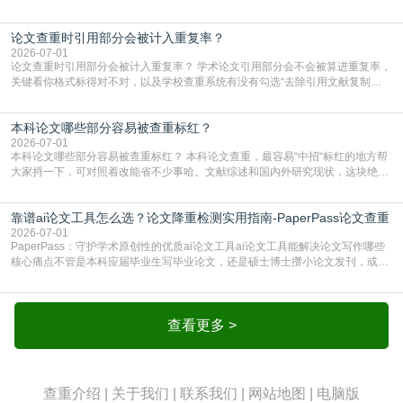
出去的文章直接因为AIGC占比过高被打回，还有人毕设差点因为这个过不了，
真的太亏。提前做AIGC检测，已经成了很多过来人交稿前必做的一步。为什么
论文查重时引用部分会被计入重复率？
AIGC检测成了论文答辩投稿前的必备项？可能还有不少人觉得，我就用AI搭了个
框架，内容都是自己写的，至于做AIG
2026-07-01
论文查重时引用部分会被计入重复率？ 学术论文引用部分会不会被算进重复率，
关键看你格式标得对不对，以及学校查重系统有没有勾选“去除引用文献复制
比”。如果格式完全规范，如正文引用句尾紧跟半角上标[1]，文末“参考文献”四字
独占一行，每条文献用[1][2]方括号编号、与正文一一对应，著录项符合GB/T
本科论文哪些部分容易被查重标红？
7714（作者、题名、刊名、年、卷期、页码齐全，标点用半角）；查重系统识别
成功后通常把这段标为引用，
2026-07-01
本科论文哪些部分容易被查重标红？ 本科论文查重，最容易“中招“标红的地方帮
大家捋一下，可对照着改能省不少事哈。文献综述和国内外研究现状，这块绝对
的重灾区。你介绍前人研究了啥、某个理论是谁提的，课本和往届论文里都有近
乎一模一样的话，你要是直接复制百度百科、教材或别人写好的综述段落，系统
靠谱ai论文工具怎么选？论文降重检测实用指南-PaperPass论文查重
一抓一个准，整段飘红。研究背景、意义和方法描述也是不可避免，比如“本文采
用问卷调查法““运用SPSS软件进行数据分
2026-07-01
PaperPass：守护学术原创性的优质ai论文工具ai论文工具能解决论文写作哪些
核心痛点不管是本科应届毕业生写毕业论文，还是硕士博士攒小论文发刊，或是
科研人员整理课题成果，都绕不开重复率核查、内容优化这两大难关。以前全靠
自己逐句读逐句改，熬好几个大夜不说，还经常改不到点上，交上去才发现重复
率超标，再返工太折腾。现在有了成熟的ai论文工具，这些痛点基本都能高效解
决。靠谱的ai论文工具，不止能帮你梳
查看更多 >
查重介绍
|
关于我们
|
联系我们
|
网站地图
|
电脑版