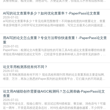
具整理框架、梳理文献、润色语句。方便是真方便，但现在几乎所有院校和期刊
都要求排查论文中的AIGC生成内容，不符合规范的直接打回修改。自己瞎改三
五遍还是过不了预检测的大有人在，这时候，找到靠谱的降AIGC检测率的网
AI写的论文查重率多少？如何优化查重率？-PaperPass论文查重
站，就能少走好多弯路。PaperPass：守护学术原创性的智能伙伴AIGC生成内
容的学术合规痛点去年帮一个本科师弟改
2026-07-01
ai写的论文查重率多少？常见结果范围整理！不同修改程度的AI查重论文，查重
率差异明显不少同学写论文的时候会用AI做辅助，写完之后最关心的问题就是ai
写的论文查重率多少。很多人误以为AI生成的内容都是全新的，不会出现重复，
实际情况和大家想的不太一样。AI训练依赖海量公开学术文献、网络内容，生成
用AI写的论文怎么查重？专业方法帮你快速查重！-PaperPass论文查
内容本质是按照语义概率拼接已有内容，很容易和已发布的作品撞重复，甚至会
直接引用整段已有内容，所以查重率偏高是
重
2026-07-01
PaperPass：检测论文AI查重与原创性的可靠工具AI生成论文查重有哪些特殊要
求现在用AI辅助完成论文写作，已经是学生群体和科研人员中很常见的操作，不
管是搭建论文框架、梳理研究逻辑还是润色语言，不少人都会借助AI提高效率。
但很多人忽略了，AI生成的内容天生带有重复风险——训练AI的数据集本身就包
论文常用检测系统有何不同？
含大量已公开的学术内容、网络原创内容，AI输出内容时很容易无意识拼接出重
复片
2026-07-01
论文常用检测系统有何不同？ 现在高校和期刊常用的论文查重系统主要是知网、
维普、万方，再加上熟悉的Paper系列的这类初查平台，它们最大的不同就是数
据库大小、算法严格度和适用场景，弄明白区别你就不会乱花冤枉钱也不会被初
查数值误导。知网（CNKI）是学校定稿检测的绝对主流。本科用PMLC，含大学
论文用AI辅助创作需要做AIGC检测吗？怎么测准确-PaperPass论文
生联合比对库，能比历届学长论文，硕博用VIP/TMLC，含学术论文联合比对
库，期刊投稿用AMLMC/SML
查重
2026-07-01
现在写毕业论文、投核心期刊，谁没试过用AI搭框架、整文献、润色语句？可最
近一两年，不管是高校还是杂志社，对AI生成内容的核查越收越紧，不少同学投