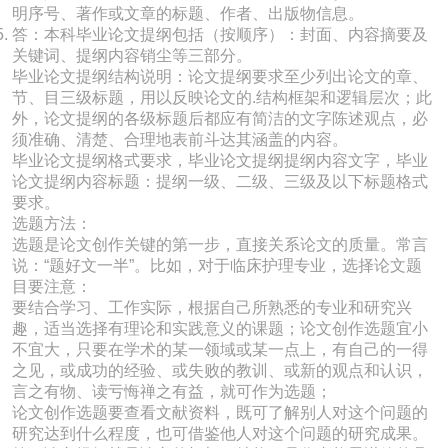
明序号、著作或文章的标题、作者、出版物信息。
答：本科毕业论文提纲包括（按顺序）：封面、内容摘要及
关键词、提纲内容销尘等三部分。
毕业论文提纲结构说明：论文提纲要求至少列出论文的章、
节、目三级标题，用以反映论文的.结构框架和逻辑层次；此
外，论文提纲的各级标题后都应有简洁的文字陈述观点，必
须准确、清楚、合理地表前斗达其涵盖的内容。
毕业论文提纲格式要求，毕业论文提纲提纲内容文字，毕业
论文提纲内容标题：提纲一级、二级、三级及以下标题格式
要求。
选题方法：
选题是论文创作关键的第一步，直接关系论文的质量。常言
说：“题好文一半”。比如，对于临床护理专业，选择论文题
目要注意：
要结合学习、工作实际，根据自己所熟悉的专业和研究兴
趣，适当选择有理论和实践意义的课题；论文创作选题宜小
不宜大，只要在学术的某一领域或某一点上，有自己的一得
之见，或成功的经验、或失败的教训、或新的观点和认识，
言之有物、读亏悔禅之有益，就可作为选题；
论文创作选题要查看文献资料，既可了解别人对这个问题的
研究达到什么程度，也可借鉴他人对这个问题的研究成果。