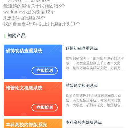
最难猜的谜语关于民族团结8个
warframe小丑的谜语12个
思念妈妈的谜语24个
我的自画像450字以上用谜语开头11个
知网产品
硕博初稿查重系统
硕博初稿查重系统
硕博初稿检测（一般习惯叫做硕博预审
版），论文查重检测上千万篇中文文
献，超百万篇各类独家文献，超百万港
澳台地区学术文献过千万篇英文文献资
源，数亿个中英文互联网资源是全国高
校用来检测硕博论文的系统，检测范围
维普论文检测系统
维普论文检测系统
广，数据来源真实，检测算法合理!本
系统含有（学术库与源码库）。（限制
论文查重软件,维普论文检测系统：高
字符数30万）
校，杂志社指定系统，可检测期刊发
表，大学生，硕博等论文。检测报告支
持PDF、网页格式，性价比高！
本科高校内部版系统
本科高校内部版系统