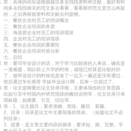
答：具体的你应该根据题目多去找找资料和文献，最好有时
间多去找找相关的范文多去看看，看看那些范文是怎么构架
的，之后再根据资料和文献去列提纲。
一、餐饮企业对员工的培训概念
二、餐饮企业培训的本质
三、海底捞企业对员工的培训现状
四、企业对员工的培训现状
五、餐饮企业培训的重要性
六、餐饮企业培训对策分析
七、总结
答：要写毕业设计的话，对于学习比较差的人来说，确实是
一道难题，我以前上大学的时候，成绩已经算是比较好的
了，做毕业设计的时候也是改了一边又一遍还是没有通过，
然后通过学长推荐 学妹毕业设计网，后来一次就过了。
答：论文提纲要比论文目录详细，主要体现你的文章思路，
比如引言中对国内外研究现状的概括说明等，论文目录只体
现标题：如摘要、引言、结论等。
答：1、论文题目：要求准确、简练、醒目、新颖。
2、目录：目录是论文中主要段落的简表。（短篇论文不必
列目录）
3、提要：是文章主要内容的摘录，要求短、精、完整。字
数少可几十字，多不超过三百字为宜。