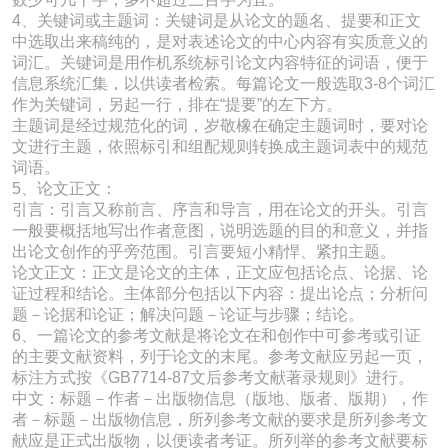
4、关键词或主题词：关键词是从论文的题名、提要和正文
中选取出来稿纯的，是对表述论文的中心内容有实质意义的
词汇。关键词是用作机系统标引论文内容特征的词语，便于
信息系统汇集，以供读者检索。每篇论文一般选取3-8个词汇
作为关键词，另起一行，排在“提要”的左下方。
主题词是经过规范化的词，岁敬橡在确定主题词时，要对论
文进行主题，依照标引和组配规则转换成主题词表中的规范
词语。
5、论文正文：
引言：引言又称前言、序言和导言，用在论文的开头。引言
一般要概括地写出作者意图，说明选题的目的和意义，并指
出论文创作的乎旁范围。引言要短小精悍、紧扣主题。
论文正文：正文是论文的主体，正文应包括论点、论据、论
证过程和结论。主体部分包括以下内容：提出论点；分析问
题－论据和论证；解决问题－论证与步骤；结论。
6、一篇论文的参考文献是将论文在和创作中可参考或引证
的主要文献资料，列于论文的末尾。参考文献应另起一页，
标注方式按《GB7714-87文后参考文献著录规则》进行。
中文：标题－作者－出版物信息（版地、版者、版期），作
者－标题－出版物信息，所列参考文献的要求是所列参考文
献应是正式出版物，以便读者考证。所列举的参考文献要标