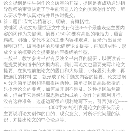
论文提纲是学生创作论文缓雹的开端，提纲是否成功通过指
导教师的审查决定了学生能否进入论文的实际创作阶段，所
以要求学生认真对待并且按时提交。
答：题目:应简洁档薯吵、明确、有概括性。
关键词:从论文标题或正文中挑行侍选3~5个最能表达主要内
容的词作为关键词。摘要:(150字)要有高度的概括力，语言
精练、明确，交代本文的主要内容和观点。目录:写出目录，
标明页码。编写提纲的步骤:确定论文提要，再加进材料，形
成全文的概要论文提要是内容提纲的雏型。
一般书，教学参考书都有反映全书内容的提要，以便读者一
翻提要就知道书的大概内容。我们写论文也需要先写出论文
提要。在执笔前把论文的题目和大标题、小标题列出来，再
把选用的材料 去，就形成了论手颤文内容的提要。论文提纲
可分为简单提纲和详细提纲两种。简单提纲是高度概括的，
只提示论文的要点，如何展开则不涉及。这种提纲虽然简
单，但由于它是经过深思熟虑构成的，创作时能顺利进行。
没有这种准备，边想边写很难顺利地写下去。引言(绪论)------
-------------------------------(300字左右)引言是论文的开头部分，
主要说明论文创作的目的、现实意义、对所研究问题的认
识，并提出论文的中心论点等。