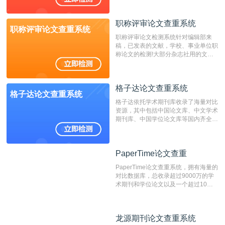
窃的在线网站。 系统采用自主研发的
动态指纹越级扫描检测技术，该项技术
职称评审论文查重系统
检测速度快、精度高，市场反映良好。
职称评审论文查重系统
职称评审论文检测系统针对编辑部来
稿，已发表的文献，学校、事业单位职
称论文的检测!大部分杂志社用的文献
抄袭检测系统。可检测抄袭与剽窃、伪
造、篡改、不当署名、一稿多投等学术
不端文献，学术不端论文查重可供期刊
格子达论文查重系统
编辑部检测来稿和已发表的文献,检测
格子达论文查重系统
结果和杂志社一致,已发表过的文章检
格子达依托学术期刊库收录了海量对比
测时注意填写第一作者,才能排除已发
资源，其中包括中国论文库、中文学术
表文献复制比。（限制字符数1万）
期刊库、中国学位论文库等国内齐全的
论文库以及数亿级网络资源，同时本地
资源库以每月100万篇的速度增加，是
目前中文文献资源涵盖全面的论文检测
PaperTime论文查重
PaperTime论文查重
系统，可检测中文、英文两种语言的论
文文本。
PaperTime论文查重系统，拥有海量的
对比数据库，总收录超过9000万的学
术期刊和学位论文以及一个超过10亿
数量的互联网网页数据库组成，保证了
比对源的专业性和广泛性。采用多级指
纹对比技术结合深度语义发掘识别比
龙源期刊论文查重系统
龙源期刊论文查重系统
对，利用指纹索引快速而精准地在云检