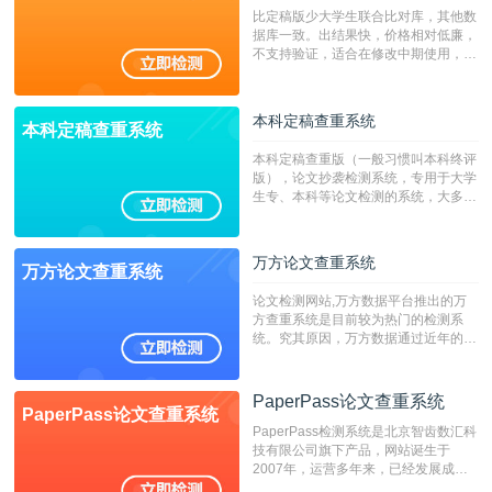
比定稿版少大学生联合比对库，其他数
据库一致。出结果快，价格相对低廉，
不支持验证，适合在修改中期使用，定
稿推荐PMLC。——不支持验证！！！
本科定稿查重系统
本科定稿查重系统
本科定稿查重版（一般习惯叫本科终评
版），论文抄袭检测系统，专用于大学
生专、本科等论文检测的系统，大多数
专、本科院校使用此检测系统。（限制
字符数6万）
万方论文查重系统
万方论文查重系统
论文检测网站,万方数据平台推出的万
方查重系统是目前较为热门的检测系
统。究其原因，万方数据通过近年的发
展，在高校中也确立了自己的相应地
位，特别是部分高校直接将其视为毕业
检测系统，其真实性和权威性无可厚
PaperPass论文查重系统
PaperPass论文查重系统
非。其次，相对于知网而言，万方检测
PaperPass检测系统是北京智齿数汇科
费用少，上手容易，是学生初次论文查
技有限公司旗下产品，网站诞生于
重的推荐系统。
2007年，运营多年来，已经发展成为
国内可信赖的中文原创性检查和预防剽