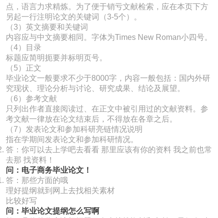
点，语言力求精炼。为了便于销亏文献检索，应在本页下方
另起一行注明论文的关键词（3-5个）。
（3）英文摘要和关键词
内容应与中文摘要相同。字体为Times New Roman小四号。
（4）目录
标题应简明扼要并标明页号。
（5）正文
毕业论文一般要求不少于8000字，内容一般包括：国内外研
究现状、理论分析与讨论、研究成果、结论及展望。
（6）参考文献
只列出作者直接阅读过、在正文中被引用过的文献资料。参
考文献一律放在论文结束后，不得放在各章之后。
（7）发表论文和参加科研亮链情况说明
指在学期间发表论文和参加科研情况。
答：你可以去上学吧去看看 那里应该有你的资料 我之前也常
去那 找资料！
问：电子商务毕业论文！
答：那些方面的哦
理好提纲就到网上去找相关素材
比较好写
问：毕业论文提纲怎么写啊