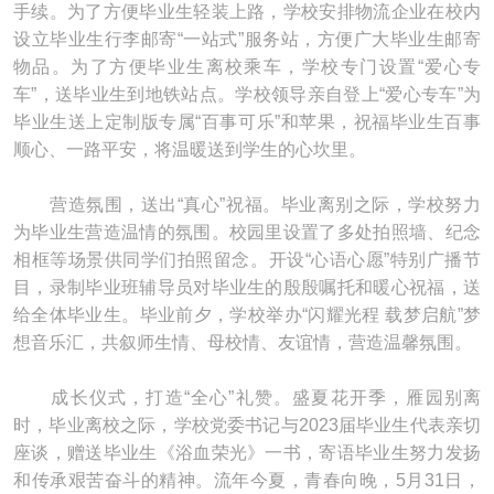
手续。为了方便毕业生轻装上路，学校安排物流企业在校内
设立毕业生行李邮寄“一站式”服务站，方便广大毕业生邮寄
物品。为了方便毕业生离校乘车，学校专门设置“爱心专
车”，送毕业生到地铁站点。学校领导亲自登上“爱心专车”为
毕业生送上定制版专属“百事可乐”和苹果，祝福毕业生百事
顺心、一路平安，将温暖送到学生的心坎里。
营造氛围，送出“真心”祝福。毕业离别之际，学校努力
为毕业生营造温情的氛围。校园里设置了多处拍照墙、纪念
相框等场景供同学们拍照留念。开设“心语心愿”特别广播节
目，录制毕业班辅导员对毕业生的殷殷嘱托和暖心祝福，送
给全体毕业生。毕业前夕，学校举办“闪耀光程 载梦启航”梦
想音乐汇，共叙师生情、母校情、友谊情，营造温馨氛围。
成长仪式，打造“全心”礼赞。盛夏花开季，雁园别离
时，毕业离校之际，学校党委书记与2023届毕业生代表亲切
座谈，赠送毕业生《浴血荣光》一书，寄语毕业生努力发扬
和传承艰苦奋斗的精神。流年今夏，青春向晚，5月31日，