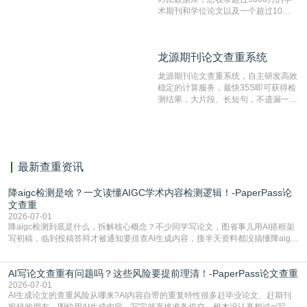
术期刊和学位论文以及一个超过10亿
数量的互联网网页数据库组成，保证了
比对源的专业性和广泛性。采用多级指
纹对比技术结合深度语义发掘识别比
龙源期刊论文查重系统
龙源期刊论文查重系统
对，利用指纹索引快速而精准地在云检
测服务部署的论文数据资源库中找到所
龙源期刊论文查重系统，自主研发高效
有相似的片段，该项技术检测速度快、
稳定的计算服务，最快35S即可获得检
准确率高，市场反映良好。
测结果，大片段、长短句，不遗漏一处
相似，区分论文中的正确引用参考文
献。
最新查重资讯
降aigc检测是啥？一文读懂AIGC学术内容检测逻辑！-PaperPass论
文查重
2026-07-01
降aigc检测到底是什么，拆解核心概念？不少同学写论文，图省事儿用AI搭框架
写初稿，临到投稿答辩才被通知要排查AI生成内容，搜半天资料都没搞懂降aigc
检测是啥，还容易把它和普通论文查重混为一谈，最后踩了坑，耽误了进度。哪
怕是已经入行的科研人员，不少人也搞不清降aigc检测是啥，对相关要求摸不
AI写论文查重有问题吗？这些风险要提前理清！-PaperPass论文查重
准。其实，降aigc检测是伴随AIGC工具在学术领域普及诞生的新需求，核心是为
了满足现在高校、期刊对AI生
2026-07-01
AI生成论文的查重风险从哪来?AI内容自带的重复特性很多赶毕业论文、赶期刊
投稿的朋友，图快用AI生成内容，写完就直接准备提交，根本没认真想过ai写论