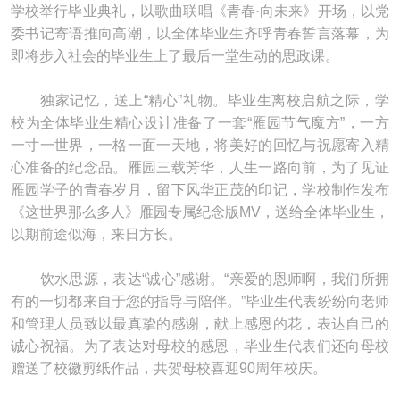
学校举行毕业典礼，以歌曲联唱《青春·向未来》开场，以党
委书记寄语推向高潮，以全体毕业生齐呼青春誓言落幕，为
即将步入社会的毕业生上了最后一堂生动的思政课。
独家记忆，送上“精心”礼物。毕业生离校启航之际，学
校为全体毕业生精心设计准备了一套“雁园节气魔方”，一方
一寸一世界，一格一面一天地，将美好的回忆与祝愿寄入精
心准备的纪念品。雁园三载芳华，人生一路向前，为了见证
雁园学子的青春岁月，留下风华正茂的印记，学校制作发布
《这世界那么多人》雁园专属纪念版MV，送给全体毕业生，
以期前途似海，来日方长。
饮水思源，表达“诚心”感谢。“亲爱的恩师啊，我们所拥
有的一切都来自于您的指导与陪伴。”毕业生代表纷纷向老师
和管理人员致以最真挚的感谢，献上感恩的花，表达自己的
诚心祝福。为了表达对母校的感恩，毕业生代表们还向母校
赠送了校徽剪纸作品，共贺母校喜迎90周年校庆。