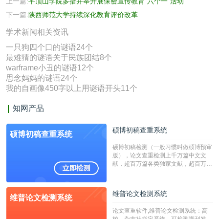
上一篇:
平顶山学院多措并举开展保密宣传教育“六个一”活动
下一篇:
陕西师范大学持续深化教育评价改革
学术新闻相关资讯
一只狗四个口的谜语24个
最难猜的谜语关于民族团结8个
warframe小丑的谜语12个
思念妈妈的谜语24个
我的自画像450字以上用谜语开头11个
知网产品
硕博初稿查重系统
硕博初稿查重系统
硕博初稿检测（一般习惯叫做硕博预审
版），论文查重检测上千万篇中文文
献，超百万篇各类独家文献，超百万港
澳台地区学术文献过千万篇英文文献资
源，数亿个中英文互联网资源是全国高
校用来检测硕博论文的系统，检测范围
维普论文检测系统
维普论文检测系统
广，数据来源真实，检测算法合理!本
系统含有（学术库与源码库）。（限制
论文查重软件,维普论文检测系统：高
字符数30万）
校，杂志社指定系统，可检测期刊发