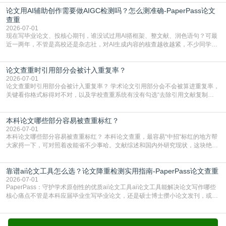
查数值误导。知网（CNKI）是学校定稿检测的绝对主流。本科用PMLC，含大学
论文用AI辅助创作需要做AIGC检测吗？怎么测准确-PaperPass论文
生联合比对库，能比历届学长论文，硕博用VIP/TMLC，含学术论文联合比对
库，期刊投稿用AMLMC/SML
查重
2026-07-01
现在写毕业论文、投核心期刊，谁没试过用AI搭框架、整文献、润色语句？可最
近一两年，不管是高校还是杂志社，对AI生成内容的核查越收越紧，不少同学投
出去的文章直接因为AIGC占比过高被打回，还有人毕设差点因为这个过不了，
真的太亏。提前做AIGC检测，已经成了很多过来人交稿前必做的一步。为什么
论文查重时引用部分会被计入重复率？
AIGC检测成了论文答辩投稿前的必备项？可能还有不少人觉得，我就用AI搭了个
框架，内容都是自己写的，至于做AIG
2026-07-01
论文查重时引用部分会被计入重复率？ 学术论文引用部分会不会被算进重复率，
关键看你格式标得对不对，以及学校查重系统有没有勾选“去除引用文献复制
比”。如果格式完全规范，如正文引用句尾紧跟半角上标[1]，文末“参考文献”四字
独占一行，每条文献用[1][2]方括号编号、与正文一一对应，著录项符合GB/T
本科论文哪些部分容易被查重标红？
7714（作者、题名、刊名、年、卷期、页码齐全，标点用半角）；查重系统识别
成功后通常把这段标为引用，
2026-07-01
本科论文哪些部分容易被查重标红？ 本科论文查重，最容易“中招“标红的地方帮
大家捋一下，可对照着改能省不少事哈。文献综述和国内外研究现状，这块绝对
的重灾区。你介绍前人研究了啥、某个理论是谁提的，课本和往届论文里都有近
乎一模一样的话，你要是直接复制百度百科、教材或别人写好的综述段落，系统
靠谱ai论文工具怎么选？论文降重检测实用指南-PaperPass论文查重
一抓一个准，整段飘红。研究背景、意义和方法描述也是不可避免，比如“本文采
用问卷调查法““运用SPSS软件进行数据分
2026-07-01
PaperPass：守护学术原创性的优质ai论文工具ai论文工具能解决论文写作哪些
核心痛点不管是本科应届毕业生写毕业论文，还是硕士博士攒小论文发刊，或是
科研人员整理课题成果，都绕不开重复率核查、内容优化这两大难关。以前全靠
自己逐句读逐句改，熬好几个大夜不说，还经常改不到点上，交上去才发现重复
率超标，再返工太折腾。现在有了成熟的ai论文工具，这些痛点基本都能高效解