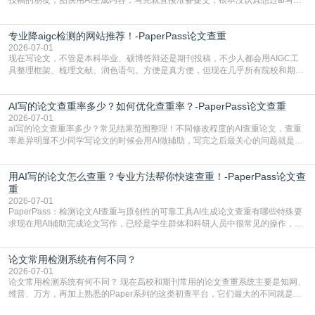
文查重有问题吗这个问题，直到出了问题才追悔莫及。其实AI生成内容本身，就
自带不可忽视的查重风险。AI训练依赖海量公开的文本数据，生成内容本质是基
专业降aigc检测的网站推荐！-PaperPass论文查重
于训练数据的概率拼接，不是从零开始的原创创作。生成过程中，很容易复用已
有的高频公共表述，甚至直接拼接已经公开
2026-07-01
现在写论文，不管是本科毕业、硕博答辩还是期刊投稿，不少人都会用AIGC工
具整理框架、梳理文献、润色语句。方便是真方便，但现在几乎所有院校和期刊
都要求排查论文中的AIGC生成内容，不符合规范的直接打回修改。自己瞎改三
五遍还是过不了预检测的大有人在，这时候，找到靠谱的降AIGC检测率的网
AI写的论文查重率多少？如何优化查重率？-PaperPass论文查重
站，就能少走好多弯路。PaperPass：守护学术原创性的智能伙伴AIGC生成内
容的学术合规痛点去年帮一个本科师弟改
2026-07-01
ai写的论文查重率多少？常见结果范围整理！不同修改程度的AI查重论文，查重
率差异明显不少同学写论文的时候会用AI做辅助，写完之后最关心的问题就是ai
写的论文查重率多少。很多人误以为AI生成的内容都是全新的，不会出现重复，
实际情况和大家想的不太一样。AI训练依赖海量公开学术文献、网络内容，生成
用AI写的论文怎么查重？专业方法帮你快速查重！-PaperPass论文查
内容本质是按照语义概率拼接已有内容，很容易和已发布的作品撞重复，甚至会
直接引用整段已有内容，所以查重率偏高是
重
2026-07-01
PaperPass：检测论文AI查重与原创性的可靠工具AI生成论文查重有哪些特殊要
求现在用AI辅助完成论文写作，已经是学生群体和科研人员中很常见的操作，不
管是搭建论文框架、梳理研究逻辑还是润色语言，不少人都会借助AI提高效率。
但很多人忽略了，AI生成的内容天生带有重复风险——训练AI的数据集本身就包
论文常用检测系统有何不同？
含大量已公开的学术内容、网络原创内容，AI输出内容时很容易无意识拼接出重
复片
2026-07-01
论文常用检测系统有何不同？ 现在高校和期刊常用的论文查重系统主要是知网、
维普、万方，再加上熟悉的Paper系列的这类初查平台，它们最大的不同就是数
据库大小、算法严格度和适用场景，弄明白区别你就不会乱花冤枉钱也不会被初