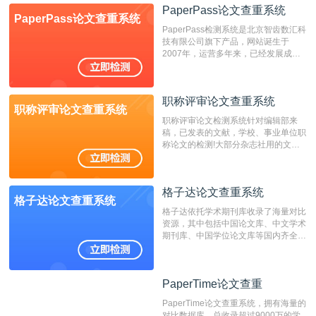
检测系统，其真实性和权威性无可厚
PaperPass论文查重系统
PaperPass论文查重系统
非。其次，相对于知网而言，万方检测
PaperPass检测系统是北京智齿数汇科
费用少，上手容易，是学生初次论文查
技有限公司旗下产品，网站诞生于
重的推荐系统。
2007年，运营多年来，已经发展成为
国内可信赖的中文原创性检查和预防剽
窃的在线网站。 系统采用自主研发的
动态指纹越级扫描检测技术，该项技术
职称评审论文查重系统
检测速度快、精度高，市场反映良好。
职称评审论文查重系统
职称评审论文检测系统针对编辑部来
稿，已发表的文献，学校、事业单位职
称论文的检测!大部分杂志社用的文献
抄袭检测系统。可检测抄袭与剽窃、伪
造、篡改、不当署名、一稿多投等学术
不端文献，学术不端论文查重可供期刊
格子达论文查重系统
编辑部检测来稿和已发表的文献,检测
格子达论文查重系统
结果和杂志社一致,已发表过的文章检
格子达依托学术期刊库收录了海量对比
测时注意填写第一作者,才能排除已发
资源，其中包括中国论文库、中文学术
表文献复制比。（限制字符数1万）
期刊库、中国学位论文库等国内齐全的
论文库以及数亿级网络资源，同时本地
资源库以每月100万篇的速度增加，是
目前中文文献资源涵盖全面的论文检测
PaperTime论文查重
PaperTime论文查重
系统，可检测中文、英文两种语言的论
文文本。
PaperTime论文查重系统，拥有海量的
对比数据库，总收录超过9000万的学