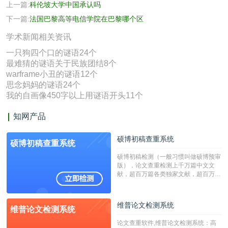
上一篇:
科伦坡大学中国承认吗
下一篇:
法国巴黎高等电信学院在巴黎哪个区
学术新闻相关资讯
一只狗四个口的谜语24个
最难猜的谜语关于民族团结8个
warframe小丑的谜语12个
思念妈妈的谜语24个
我的自画像450字以上用谜语开头11个
知网产品
硕博初稿查重系统
硕博初稿查重系统
硕博初稿检测（一般习惯叫做硕博预审
版），论文查重检测上千万篇中文文
献，超百万篇各类独家文献，超百万港
澳台地区学术文献过千万篇英文文献资
源，数亿个中英文互联网资源是全国高
校用来检测硕博论文的系统，检测范围
维普论文检测系统
维普论文检测系统
广，数据来源真实，检测算法合理!本
系统含有（学术库与源码库）。（限制
论文查重软件,维普论文检测系统：高
字符数30万）