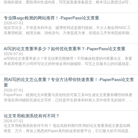
投稿的朋友，图快用AI生成内容，写完就直接准备提交，根本没认真想过ai写论
文查重有问题吗这个问题，直到出了问题才追悔莫及。其实AI生成内容本身，就
自带不可忽视的查重风险。AI训练依赖海量公开的文本数据，生成内容本质是基
专业降aigc检测的网站推荐！-PaperPass论文查重
于训练数据的概率拼接，不是从零开始的原创创作。生成过程中，很容易复用已
有的高频公共表述，甚至直接拼接已经公开
2026-07-01
现在写论文，不管是本科毕业、硕博答辩还是期刊投稿，不少人都会用AIGC工
具整理框架、梳理文献、润色语句。方便是真方便，但现在几乎所有院校和期刊
都要求排查论文中的AIGC生成内容，不符合规范的直接打回修改。自己瞎改三
五遍还是过不了预检测的大有人在，这时候，找到靠谱的降AIGC检测率的网
AI写的论文查重率多少？如何优化查重率？-PaperPass论文查重
站，就能少走好多弯路。PaperPass：守护学术原创性的智能伙伴AIGC生成内
容的学术合规痛点去年帮一个本科师弟改
2026-07-01
ai写的论文查重率多少？常见结果范围整理！不同修改程度的AI查重论文，查重
率差异明显不少同学写论文的时候会用AI做辅助，写完之后最关心的问题就是ai
写的论文查重率多少。很多人误以为AI生成的内容都是全新的，不会出现重复，
实际情况和大家想的不太一样。AI训练依赖海量公开学术文献、网络内容，生成
用AI写的论文怎么查重？专业方法帮你快速查重！-PaperPass论文查
内容本质是按照语义概率拼接已有内容，很容易和已发布的作品撞重复，甚至会
直接引用整段已有内容，所以查重率偏高是
重
2026-07-01
PaperPass：检测论文AI查重与原创性的可靠工具AI生成论文查重有哪些特殊要
求现在用AI辅助完成论文写作，已经是学生群体和科研人员中很常见的操作，不
管是搭建论文框架、梳理研究逻辑还是润色语言，不少人都会借助AI提高效率。
但很多人忽略了，AI生成的内容天生带有重复风险——训练AI的数据集本身就包
论文常用检测系统有何不同？
含大量已公开的学术内容、网络原创内容，AI输出内容时很容易无意识拼接出重
复片
2026-07-01
论文常用检测系统有何不同？ 现在高校和期刊常用的论文查重系统主要是知网、
维普、万方，再加上熟悉的Paper系列的这类初查平台，它们最大的不同就是数
据库大小、算法严格度和适用场景，弄明白区别你就不会乱花冤枉钱也不会被初