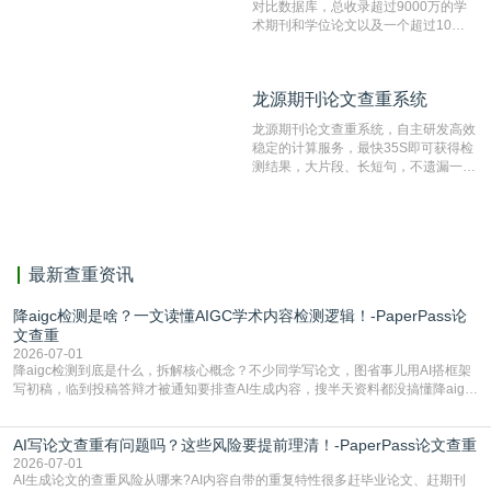
对比数据库，总收录超过9000万的学
术期刊和学位论文以及一个超过10亿
数量的互联网网页数据库组成，保证了
比对源的专业性和广泛性。采用多级指
纹对比技术结合深度语义发掘识别比
龙源期刊论文查重系统
龙源期刊论文查重系统
对，利用指纹索引快速而精准地在云检
测服务部署的论文数据资源库中找到所
龙源期刊论文查重系统，自主研发高效
有相似的片段，该项技术检测速度快、
稳定的计算服务，最快35S即可获得检
准确率高，市场反映良好。
测结果，大片段、长短句，不遗漏一处
相似，区分论文中的正确引用参考文
献。
最新查重资讯
降aigc检测是啥？一文读懂AIGC学术内容检测逻辑！-PaperPass论
文查重
2026-07-01
降aigc检测到底是什么，拆解核心概念？不少同学写论文，图省事儿用AI搭框架
写初稿，临到投稿答辩才被通知要排查AI生成内容，搜半天资料都没搞懂降aigc
检测是啥，还容易把它和普通论文查重混为一谈，最后踩了坑，耽误了进度。哪
怕是已经入行的科研人员，不少人也搞不清降aigc检测是啥，对相关要求摸不
AI写论文查重有问题吗？这些风险要提前理清！-PaperPass论文查重
准。其实，降aigc检测是伴随AIGC工具在学术领域普及诞生的新需求，核心是为
了满足现在高校、期刊对AI生
2026-07-01
AI生成论文的查重风险从哪来?AI内容自带的重复特性很多赶毕业论文、赶期刊