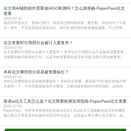
查数值误导。知网（CNKI）是学校定稿检测的绝对主流。本科用PMLC，含大学
论文用AI辅助创作需要做AIGC检测吗？怎么测准确-PaperPass论文
生联合比对库，能比历届学长论文，硕博用VIP/TMLC，含学术论文联合比对
库，期刊投稿用AMLMC/SML
查重
2026-07-01
现在写毕业论文、投核心期刊，谁没试过用AI搭框架、整文献、润色语句？可最
近一两年，不管是高校还是杂志社，对AI生成内容的核查越收越紧，不少同学投
出去的文章直接因为AIGC占比过高被打回，还有人毕设差点因为这个过不了，
真的太亏。提前做AIGC检测，已经成了很多过来人交稿前必做的一步。为什么
论文查重时引用部分会被计入重复率？
AIGC检测成了论文答辩投稿前的必备项？可能还有不少人觉得，我就用AI搭了个
框架，内容都是自己写的，至于做AIG
2026-07-01
论文查重时引用部分会被计入重复率？ 学术论文引用部分会不会被算进重复率，
关键看你格式标得对不对，以及学校查重系统有没有勾选“去除引用文献复制
比”。如果格式完全规范，如正文引用句尾紧跟半角上标[1]，文末“参考文献”四字
独占一行，每条文献用[1][2]方括号编号、与正文一一对应，著录项符合GB/T
本科论文哪些部分容易被查重标红？
7714（作者、题名、刊名、年、卷期、页码齐全，标点用半角）；查重系统识别
成功后通常把这段标为引用，
2026-07-01
本科论文哪些部分容易被查重标红？ 本科论文查重，最容易“中招“标红的地方帮
大家捋一下，可对照着改能省不少事哈。文献综述和国内外研究现状，这块绝对
的重灾区。你介绍前人研究了啥、某个理论是谁提的，课本和往届论文里都有近
乎一模一样的话，你要是直接复制百度百科、教材或别人写好的综述段落，系统
靠谱ai论文工具怎么选？论文降重检测实用指南-PaperPass论文查重
一抓一个准，整段飘红。研究背景、意义和方法描述也是不可避免，比如“本文采
用问卷调查法““运用SPSS软件进行数据分
2026-07-01
PaperPass：守护学术原创性的优质ai论文工具ai论文工具能解决论文写作哪些
核心痛点不管是本科应届毕业生写毕业论文，还是硕士博士攒小论文发刊，或是
科研人员整理课题成果，都绕不开重复率核查、内容优化这两大难关。以前全靠
自己逐句读逐句改，熬好几个大夜不说，还经常改不到点上，交上去才发现重复
率超标，再返工太折腾。现在有了成熟的ai论文工具，这些痛点基本都能高效解