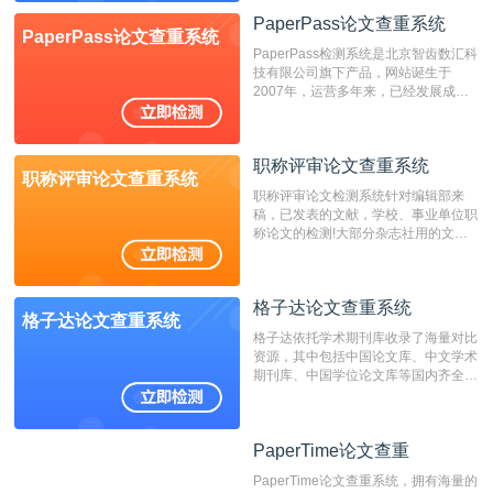
检测系统，其真实性和权威性无可厚
PaperPass论文查重系统
PaperPass论文查重系统
非。其次，相对于知网而言，万方检测
PaperPass检测系统是北京智齿数汇科
费用少，上手容易，是学生初次论文查
技有限公司旗下产品，网站诞生于
重的推荐系统。
2007年，运营多年来，已经发展成为
国内可信赖的中文原创性检查和预防剽
窃的在线网站。 系统采用自主研发的
动态指纹越级扫描检测技术，该项技术
职称评审论文查重系统
检测速度快、精度高，市场反映良好。
职称评审论文查重系统
职称评审论文检测系统针对编辑部来
稿，已发表的文献，学校、事业单位职
称论文的检测!大部分杂志社用的文献
抄袭检测系统。可检测抄袭与剽窃、伪
造、篡改、不当署名、一稿多投等学术
不端文献，学术不端论文查重可供期刊
格子达论文查重系统
编辑部检测来稿和已发表的文献,检测
格子达论文查重系统
结果和杂志社一致,已发表过的文章检
格子达依托学术期刊库收录了海量对比
测时注意填写第一作者,才能排除已发
资源，其中包括中国论文库、中文学术
表文献复制比。（限制字符数1万）
期刊库、中国学位论文库等国内齐全的
论文库以及数亿级网络资源，同时本地
资源库以每月100万篇的速度增加，是
目前中文文献资源涵盖全面的论文检测
PaperTime论文查重
PaperTime论文查重
系统，可检测中文、英文两种语言的论
文文本。
PaperTime论文查重系统，拥有海量的