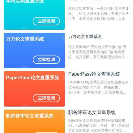
本科定稿查重系统
本科定稿查重版（一般习惯叫本科终评
版），论文抄袭检测系统，专用于大学
生专、本科等论文检测的系统，大多数
专、本科院校使用此检测系统。（限制
字符数6万）
万方论文查重系统
万方论文查重系统
论文检测网站,万方数据平台推出的万
方查重系统是目前较为热门的检测系
统。究其原因，万方数据通过近年的发
展，在高校中也确立了自己的相应地
位，特别是部分高校直接将其视为毕业
检测系统，其真实性和权威性无可厚
PaperPass论文查重系统
PaperPass论文查重系统
非。其次，相对于知网而言，万方检测
PaperPass检测系统是北京智齿数汇科
费用少，上手容易，是学生初次论文查
技有限公司旗下产品，网站诞生于
重的推荐系统。
2007年，运营多年来，已经发展成为
国内可信赖的中文原创性检查和预防剽
窃的在线网站。 系统采用自主研发的
动态指纹越级扫描检测技术，该项技术
职称评审论文查重系统
检测速度快、精度高，市场反映良好。
职称评审论文查重系统
职称评审论文检测系统针对编辑部来
稿，已发表的文献，学校、事业单位职
称论文的检测!大部分杂志社用的文献