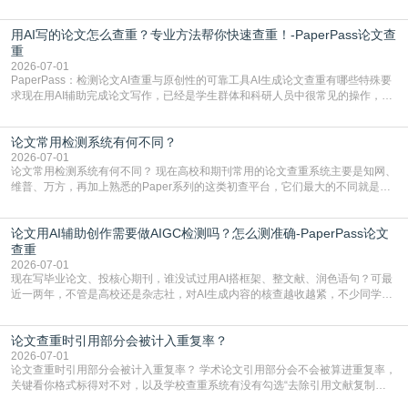
写的论文查重率多少。很多人误以为AI生成的内容都是全新的，不会出现重复，
实际情况和大家想的不太一样。AI训练依赖海量公开学术文献、网络内容，生成
用AI写的论文怎么查重？专业方法帮你快速查重！-PaperPass论文查
内容本质是按照语义概率拼接已有内容，很容易和已发布的作品撞重复，甚至会
直接引用整段已有内容，所以查重率偏高是
重
2026-07-01
PaperPass：检测论文AI查重与原创性的可靠工具AI生成论文查重有哪些特殊要
求现在用AI辅助完成论文写作，已经是学生群体和科研人员中很常见的操作，不
管是搭建论文框架、梳理研究逻辑还是润色语言，不少人都会借助AI提高效率。
但很多人忽略了，AI生成的内容天生带有重复风险——训练AI的数据集本身就包
论文常用检测系统有何不同？
含大量已公开的学术内容、网络原创内容，AI输出内容时很容易无意识拼接出重
复片
2026-07-01
论文常用检测系统有何不同？ 现在高校和期刊常用的论文查重系统主要是知网、
维普、万方，再加上熟悉的Paper系列的这类初查平台，它们最大的不同就是数
据库大小、算法严格度和适用场景，弄明白区别你就不会乱花冤枉钱也不会被初
查数值误导。知网（CNKI）是学校定稿检测的绝对主流。本科用PMLC，含大学
论文用AI辅助创作需要做AIGC检测吗？怎么测准确-PaperPass论文
生联合比对库，能比历届学长论文，硕博用VIP/TMLC，含学术论文联合比对
库，期刊投稿用AMLMC/SML
查重
2026-07-01
现在写毕业论文、投核心期刊，谁没试过用AI搭框架、整文献、润色语句？可最
近一两年，不管是高校还是杂志社，对AI生成内容的核查越收越紧，不少同学投
出去的文章直接因为AIGC占比过高被打回，还有人毕设差点因为这个过不了，
真的太亏。提前做AIGC检测，已经成了很多过来人交稿前必做的一步。为什么
论文查重时引用部分会被计入重复率？
AIGC检测成了论文答辩投稿前的必备项？可能还有不少人觉得，我就用AI搭了个
框架，内容都是自己写的，至于做AIG
2026-07-01
论文查重时引用部分会被计入重复率？ 学术论文引用部分会不会被算进重复率，
关键看你格式标得对不对，以及学校查重系统有没有勾选“去除引用文献复制
比”。如果格式完全规范，如正文引用句尾紧跟半角上标[1]，文末“参考文献”四字