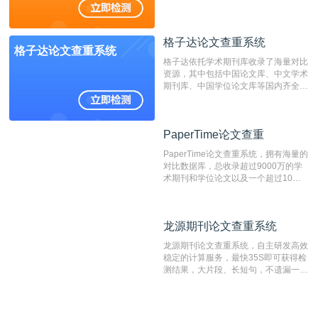
抄袭检测系统。可检测抄袭与剽窃、伪
造、篡改、不当署名、一稿多投等学术
不端文献，学术不端论文查重可供期刊
格子达论文查重系统
编辑部检测来稿和已发表的文献,检测
格子达论文查重系统
结果和杂志社一致,已发表过的文章检
格子达依托学术期刊库收录了海量对比
测时注意填写第一作者,才能排除已发
资源，其中包括中国论文库、中文学术
表文献复制比。（限制字符数1万）
期刊库、中国学位论文库等国内齐全的
论文库以及数亿级网络资源，同时本地
资源库以每月100万篇的速度增加，是
目前中文文献资源涵盖全面的论文检测
PaperTime论文查重
PaperTime论文查重
系统，可检测中文、英文两种语言的论
文文本。
PaperTime论文查重系统，拥有海量的
对比数据库，总收录超过9000万的学
术期刊和学位论文以及一个超过10亿
数量的互联网网页数据库组成，保证了
比对源的专业性和广泛性。采用多级指
纹对比技术结合深度语义发掘识别比
龙源期刊论文查重系统
龙源期刊论文查重系统
对，利用指纹索引快速而精准地在云检
测服务部署的论文数据资源库中找到所
龙源期刊论文查重系统，自主研发高效
有相似的片段，该项技术检测速度快、
稳定的计算服务，最快35S即可获得检
准确率高，市场反映良好。
测结果，大片段、长短句，不遗漏一处
相似，区分论文中的正确引用参考文
献。