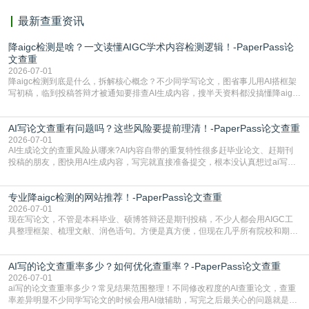
最新查重资讯
降aigc检测是啥？一文读懂AIGC学术内容检测逻辑！-PaperPass论
文查重
2026-07-01
降aigc检测到底是什么，拆解核心概念？不少同学写论文，图省事儿用AI搭框架
写初稿，临到投稿答辩才被通知要排查AI生成内容，搜半天资料都没搞懂降aigc
检测是啥，还容易把它和普通论文查重混为一谈，最后踩了坑，耽误了进度。哪
怕是已经入行的科研人员，不少人也搞不清降aigc检测是啥，对相关要求摸不
AI写论文查重有问题吗？这些风险要提前理清！-PaperPass论文查重
准。其实，降aigc检测是伴随AIGC工具在学术领域普及诞生的新需求，核心是为
了满足现在高校、期刊对AI生
2026-07-01
AI生成论文的查重风险从哪来?AI内容自带的重复特性很多赶毕业论文、赶期刊
投稿的朋友，图快用AI生成内容，写完就直接准备提交，根本没认真想过ai写论
文查重有问题吗这个问题，直到出了问题才追悔莫及。其实AI生成内容本身，就
自带不可忽视的查重风险。AI训练依赖海量公开的文本数据，生成内容本质是基
专业降aigc检测的网站推荐！-PaperPass论文查重
于训练数据的概率拼接，不是从零开始的原创创作。生成过程中，很容易复用已
有的高频公共表述，甚至直接拼接已经公开
2026-07-01
现在写论文，不管是本科毕业、硕博答辩还是期刊投稿，不少人都会用AIGC工
具整理框架、梳理文献、润色语句。方便是真方便，但现在几乎所有院校和期刊
都要求排查论文中的AIGC生成内容，不符合规范的直接打回修改。自己瞎改三
五遍还是过不了预检测的大有人在，这时候，找到靠谱的降AIGC检测率的网
AI写的论文查重率多少？如何优化查重率？-PaperPass论文查重
站，就能少走好多弯路。PaperPass：守护学术原创性的智能伙伴AIGC生成内
容的学术合规痛点去年帮一个本科师弟改
2026-07-01
ai写的论文查重率多少？常见结果范围整理！不同修改程度的AI查重论文，查重
率差异明显不少同学写论文的时候会用AI做辅助，写完之后最关心的问题就是ai