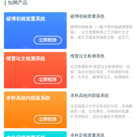
知网产品
硕博初稿查重系统
硕博初稿查重系统
硕博初稿检测（一般习惯叫做硕博预审
版），论文查重检测上千万篇中文文
献，超百万篇各类独家文献，超百万港
澳台地区学术文献过千万篇英文文献资
源，数亿个中英文互联网资源是全国高
校用来检测硕博论文的系统，检测范围
维普论文检测系统
维普论文检测系统
广，数据来源真实，检测算法合理!本
系统含有（学术库与源码库）。（限制
论文查重软件,维普论文检测系统：高
字符数30万）
校，杂志社指定系统，可检测期刊发
表，大学生，硕博等论文。检测报告支
持PDF、网页格式，性价比高！
本科高校内部版系统
本科高校内部版系统
比定稿版少大学生联合比对库，其他数
据库一致。出结果快，价格相对低廉，
不支持验证，适合在修改中期使用，定
稿推荐PMLC。——不支持验证！！！
本科定稿查重系统