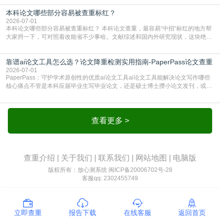
独占一行，每条文献用[1][2]方括号编号、与正文一一对应，著录项符合GB/T
本科论文哪些部分容易被查重标红？
7714（作者、题名、刊名、年、卷期、页码齐全，标点用半角）；查重系统识别
成功后通常把这段标为引用，
2026-07-01
本科论文哪些部分容易被查重标红？ 本科论文查重，最容易“中招“标红的地方帮
大家捋一下，可对照着改能省不少事哈。文献综述和国内外研究现状，这块绝对
的重灾区。你介绍前人研究了啥、某个理论是谁提的，课本和往届论文里都有近
乎一模一样的话，你要是直接复制百度百科、教材或别人写好的综述段落，系统
靠谱ai论文工具怎么选？论文降重检测实用指南-PaperPass论文查重
一抓一个准，整段飘红。研究背景、意义和方法描述也是不可避免，比如“本文采
用问卷调查法““运用SPSS软件进行数据分
2026-07-01
PaperPass：守护学术原创性的优质ai论文工具ai论文工具能解决论文写作哪些
核心痛点不管是本科应届毕业生写毕业论文，还是硕士博士攒小论文发刊，或是
科研人员整理课题成果，都绕不开重复率核查、内容优化这两大难关。以前全靠
自己逐句读逐句改，熬好几个大夜不说，还经常改不到点上，交上去才发现重复
率超标，再返工太折腾。现在有了成熟的ai论文工具，这些痛点基本都能高效解
决。靠谱的ai论文工具，不止能帮你梳
查看更多 >
查重介绍
|
关于我们
|
联系我们
|
网站地图
|
电脑版
版权所有：放心测系统
闽ICP备20006702号-28
客服qq: 2302455749
立即查重
报告下载
在线客服
返回首页