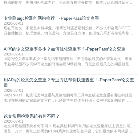
投稿的朋友，图快用AI生成内容，写完就直接准备提交，根本没认真想过ai写论
文查重有问题吗这个问题，直到出了问题才追悔莫及。其实AI生成内容本身，就
自带不可忽视的查重风险。AI训练依赖海量公开的文本数据，生成内容本质是基
专业降aigc检测的网站推荐！-PaperPass论文查重
于训练数据的概率拼接，不是从零开始的原创创作。生成过程中，很容易复用已
有的高频公共表述，甚至直接拼接已经公开
2026-07-01
现在写论文，不管是本科毕业、硕博答辩还是期刊投稿，不少人都会用AIGC工
具整理框架、梳理文献、润色语句。方便是真方便，但现在几乎所有院校和期刊
都要求排查论文中的AIGC生成内容，不符合规范的直接打回修改。自己瞎改三
五遍还是过不了预检测的大有人在，这时候，找到靠谱的降AIGC检测率的网
AI写的论文查重率多少？如何优化查重率？-PaperPass论文查重
站，就能少走好多弯路。PaperPass：守护学术原创性的智能伙伴AIGC生成内
容的学术合规痛点去年帮一个本科师弟改
2026-07-01
ai写的论文查重率多少？常见结果范围整理！不同修改程度的AI查重论文，查重
率差异明显不少同学写论文的时候会用AI做辅助，写完之后最关心的问题就是ai
写的论文查重率多少。很多人误以为AI生成的内容都是全新的，不会出现重复，
实际情况和大家想的不太一样。AI训练依赖海量公开学术文献、网络内容，生成
用AI写的论文怎么查重？专业方法帮你快速查重！-PaperPass论文查
内容本质是按照语义概率拼接已有内容，很容易和已发布的作品撞重复，甚至会
直接引用整段已有内容，所以查重率偏高是
重
2026-07-01
PaperPass：检测论文AI查重与原创性的可靠工具AI生成论文查重有哪些特殊要
求现在用AI辅助完成论文写作，已经是学生群体和科研人员中很常见的操作，不
管是搭建论文框架、梳理研究逻辑还是润色语言，不少人都会借助AI提高效率。
但很多人忽略了，AI生成的内容天生带有重复风险——训练AI的数据集本身就包
论文常用检测系统有何不同？
含大量已公开的学术内容、网络原创内容，AI输出内容时很容易无意识拼接出重
复片
2026-07-01
论文常用检测系统有何不同？ 现在高校和期刊常用的论文查重系统主要是知网、
维普、万方，再加上熟悉的Paper系列的这类初查平台，它们最大的不同就是数
据库大小、算法严格度和适用场景，弄明白区别你就不会乱花冤枉钱也不会被初