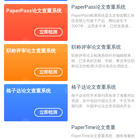
检测系统，其真实性和权威性无可厚
PaperPass论文查重系统
PaperPass论文查重系统
非。其次，相对于知网而言，万方检测
PaperPass检测系统是北京智齿数汇科
费用少，上手容易，是学生初次论文查
技有限公司旗下产品，网站诞生于
重的推荐系统。
2007年，运营多年来，已经发展成为
国内可信赖的中文原创性检查和预防剽
窃的在线网站。 系统采用自主研发的
动态指纹越级扫描检测技术，该项技术
职称评审论文查重系统
检测速度快、精度高，市场反映良好。
职称评审论文查重系统
职称评审论文检测系统针对编辑部来
稿，已发表的文献，学校、事业单位职
称论文的检测!大部分杂志社用的文献
抄袭检测系统。可检测抄袭与剽窃、伪
造、篡改、不当署名、一稿多投等学术
不端文献，学术不端论文查重可供期刊
格子达论文查重系统
编辑部检测来稿和已发表的文献,检测
格子达论文查重系统
结果和杂志社一致,已发表过的文章检
格子达依托学术期刊库收录了海量对比
测时注意填写第一作者,才能排除已发
资源，其中包括中国论文库、中文学术
表文献复制比。（限制字符数1万）
期刊库、中国学位论文库等国内齐全的
论文库以及数亿级网络资源，同时本地
资源库以每月100万篇的速度增加，是
目前中文文献资源涵盖全面的论文检测
PaperTime论文查重
PaperTime论文查重
系统，可检测中文、英文两种语言的论
文文本。
PaperTime论文查重系统，拥有海量的