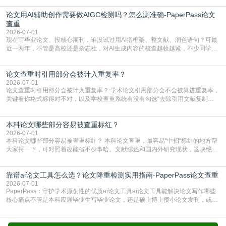
查数值误导。知网（CNKI）是学校定稿检测的绝对主流。本科用PMLC，含大学
论文用AI辅助创作需要做AIGC检测吗？怎么测准确-PaperPass论文
生联合比对库，能比历届学长论文，硕博用VIP/TMLC，含学术论文联合比对
库，期刊投稿用AMLMC/SML
查重
2026-07-01
现在写毕业论文、投核心期刊，谁没试过用AI搭框架、整文献、润色语句？可最
近一两年，不管是高校还是杂志社，对AI生成内容的核查越收越紧，不少同学投
出去的文章直接因为AIGC占比过高被打回，还有人毕设差点因为这个过不了，
真的太亏。提前做AIGC检测，已经成了很多过来人交稿前必做的一步。为什么
论文查重时引用部分会被计入重复率？
AIGC检测成了论文答辩投稿前的必备项？可能还有不少人觉得，我就用AI搭了个
框架，内容都是自己写的，至于做AIG
2026-07-01
论文查重时引用部分会被计入重复率？ 学术论文引用部分会不会被算进重复率，
关键看你格式标得对不对，以及学校查重系统有没有勾选“去除引用文献复制
比”。如果格式完全规范，如正文引用句尾紧跟半角上标[1]，文末“参考文献”四字
独占一行，每条文献用[1][2]方括号编号、与正文一一对应，著录项符合GB/T
本科论文哪些部分容易被查重标红？
7714（作者、题名、刊名、年、卷期、页码齐全，标点用半角）；查重系统识别
成功后通常把这段标为引用，
2026-07-01
本科论文哪些部分容易被查重标红？ 本科论文查重，最容易“中招“标红的地方帮
大家捋一下，可对照着改能省不少事哈。文献综述和国内外研究现状，这块绝对
的重灾区。你介绍前人研究了啥、某个理论是谁提的，课本和往届论文里都有近
乎一模一样的话，你要是直接复制百度百科、教材或别人写好的综述段落，系统
靠谱ai论文工具怎么选？论文降重检测实用指南-PaperPass论文查重
一抓一个准，整段飘红。研究背景、意义和方法描述也是不可避免，比如“本文采
用问卷调查法““运用SPSS软件进行数据分
2026-07-01
PaperPass：守护学术原创性的优质ai论文工具ai论文工具能解决论文写作哪些
核心痛点不管是本科应届毕业生写毕业论文，还是硕士博士攒小论文发刊，或是
科研人员整理课题成果，都绕不开重复率核查、内容优化这两大难关。以前全靠
自己逐句读逐句改，熬好几个大夜不说，还经常改不到点上，交上去才发现重复
率超标，再返工太折腾。现在有了成熟的ai论文工具，这些痛点基本都能高效解