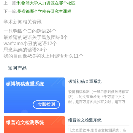
上一篇:
利物浦大学人力资源在哪个校区
下一篇:
曼省都哪个学校有研究生课程
学术新闻相关资讯
一只狗四个口的谜语24个
最难猜的谜语关于民族团结8个
warframe小丑的谜语12个
思念妈妈的谜语24个
我的自画像450字以上用谜语开头11个
知网产品
硕博初稿查重系统
硕博初稿查重系统
硕博初稿检测（一般习惯叫做硕博预审
版），论文查重检测上千万篇中文文
献，超百万篇各类独家文献，超百万港
澳台地区学术文献过千万篇英文文献资
源，数亿个中英文互联网资源是全国高
校用来检测硕博论文的系统，检测范围
维普论文检测系统
维普论文检测系统
广，数据来源真实，检测算法合理!本
系统含有（学术库与源码库）。（限制
论文查重软件,维普论文检测系统：高
字符数30万）