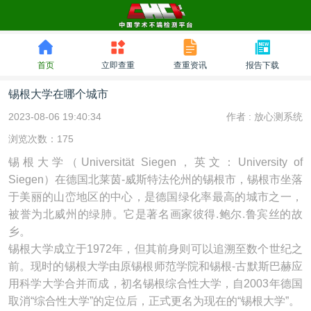
首页
立即查重
查重资讯
报告下载
锡根大学在哪个城市
2023-08-06 19:40:34
作者 :
放心测系统
浏览次数：175
锡根大学（Universität Siegen，英文：University of
Siegen）在德国北莱茵-威斯特法伦州的锡根市，锡根市坐落
于美丽的山峦地区的中心，是德国绿化率最高的城市之一，
被誉为北威州的绿肺。它是著名画家彼得.鲍尔.鲁宾丝的故
乡。
锡根大学成立于1972年，但其前身则可以追溯至数个世纪之
前。现时的锡根大学由原锡根师范学院和锡根-古默斯巴赫应
用科学大学合并而成，初名锡根综合性大学，自2003年德国
取消“综合性大学”的定位后，正式更名为现在的“锡根大学”。