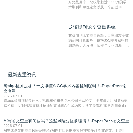
对比数据库，总收录超过9000万的学
术期刊和学位论文以及一个超过10亿
数量的互联网网页数据库组成，保证了
比对源的专业性和广泛性。采用多级指
纹对比技术结合深度语义发掘识别比
龙源期刊论文查重系统
龙源期刊论文查重系统
对，利用指纹索引快速而精准地在云检
测服务部署的论文数据资源库中找到所
龙源期刊论文查重系统，自主研发高效
有相似的片段，该项技术检测速度快、
稳定的计算服务，最快35S即可获得检
准确率高，市场反映良好。
测结果，大片段、长短句，不遗漏一处
相似，区分论文中的正确引用参考文
献。
最新查重资讯
降aigc检测是啥？一文读懂AIGC学术内容检测逻辑！-PaperPass论
文查重
2026-07-01
降aigc检测到底是什么，拆解核心概念？不少同学写论文，图省事儿用AI搭框架
写初稿，临到投稿答辩才被通知要排查AI生成内容，搜半天资料都没搞懂降aigc
检测是啥，还容易把它和普通论文查重混为一谈，最后踩了坑，耽误了进度。哪
怕是已经入行的科研人员，不少人也搞不清降aigc检测是啥，对相关要求摸不
AI写论文查重有问题吗？这些风险要提前理清！-PaperPass论文查重
准。其实，降aigc检测是伴随AIGC工具在学术领域普及诞生的新需求，核心是为
了满足现在高校、期刊对AI生
2026-07-01
AI生成论文的查重风险从哪来?AI内容自带的重复特性很多赶毕业论文、赶期刊