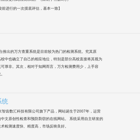
校前进行的一次摸底评估，基本一致】
平台推出的万方查重系统是目前较为热门的检测系统。究其原
高校中也确立了自己的相应地位，特别是部分高校直接将其视为
无可厚非。其次，相对于知网而言，万方检测费用少，上手容
统。
系统
是北京智齿数汇科技有限公司旗下产品，网站诞生于2007年，运营
中文原创性检查和预防剽窃的在线网站。 系统采用自主研发的
技术检测速度快、精度高，市场反映良好。