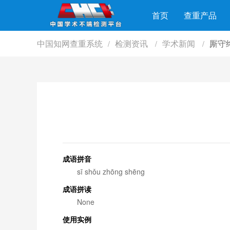
首页
查重产品
中国知网查重系统
检测资讯
学术新闻
厮守
/
/
/
成语拼音
sī shǒu zhōng shēng
成语拼读
None
使用实例