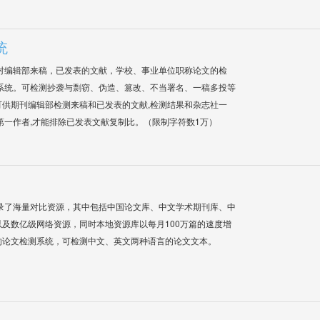
统
对编辑部来稿，已发表的文献，学校、事业单位职称论文的检
系统。可检测抄袭与剽窃、伪造、篡改、不当署名、一稿多投等
供期刊编辑部检测来稿和已发表的文献,检测结果和杂志社一
第一作者,才能排除已发表文献复制比。（限制字符数1万）
录了海量对比资源，其中包括中国论文库、中文学术期刊库、中
及数亿级网络资源，同时本地资源库以每月100万篇的速度增
的论文检测系统，可检测中文、英文两种语言的论文文本。