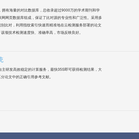
系统，拥有海量的对比数据库，总收录超过9000万的学术期刊和学
联网网页数据库组成，保证了比对源的专业性和广泛性。采用多
识别比对，利用指纹索引快速而精准地在云检测服务部署的论文
，该项技术检测速度快、准确率高，市场反映良好。
统
自主研发高效稳定的计算服务，最快35S即可获得检测结果，大
区分论文中的正确引用参考文献。