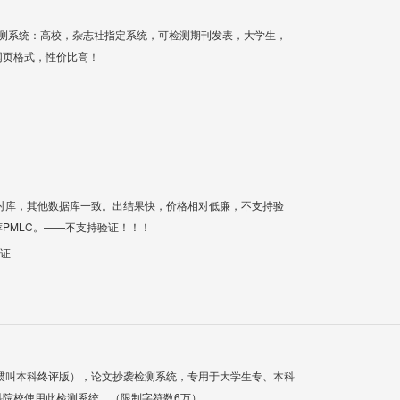
检测系统：高校，杂志社指定系统，可检测期刊发表，大学生，
网页格式，性价比高！
对库，其他数据库一致。出结果快，价格相对低廉，不支持验
PMLC。——不支持验证！！！
验证
惯叫本科终评版），论文抄袭检测系统，专用于大学生专、本科
科院校使用此检测系统。（限制字符数6万）