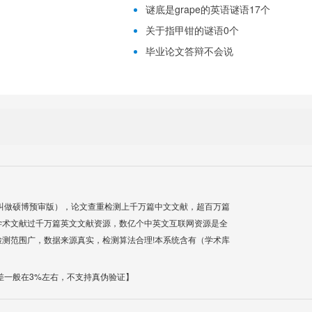
谜底是grape的英语谜语17个
关于指甲钳的谜语0个
毕业论文答辩不会说
叫做硕博预审版），论文查重检测上千万篇中文文献，超百万篇
学术文献过千万篇英文文献资源，数亿个中英文互联网资源是全
测范围广，数据来源真实，检测算法合理!本系统含有（学术库
差一般在3%左右，不支持真伪验证】