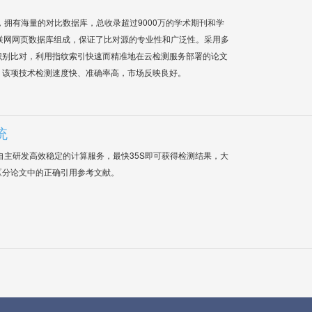
系统，拥有海量的对比数据库，总收录超过9000万的学术期刊和学
联网网页数据库组成，保证了比对源的专业性和广泛性。采用多
识别比对，利用指纹索引快速而精准地在云检测服务部署的论文
，该项技术检测速度快、准确率高，市场反映良好。
统
自主研发高效稳定的计算服务，最快35S即可获得检测结果，大
区分论文中的正确引用参考文献。