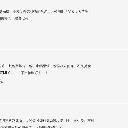
检测系统：高校，杂志社指定系统，可检测期刊发表，大学生，
网页格式，性价比高！
对库，其他数据库一致。出结果快，价格相对低廉，不支持验
PMLC。——不支持验证！！！
验证
惯叫本科终评版），论文抄袭检测系统，专用于大学生专、本科
科院校使用此检测系统。（限制字符数6万）