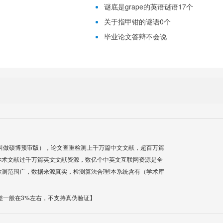
谜底是grape的英语谜语17个
关于指甲钳的谜语0个
毕业论文答辩不会说
叫做硕博预审版），论文查重检测上千万篇中文文献，超百万篇
学术文献过千万篇英文文献资源，数亿个中英文互联网资源是全
测范围广，数据来源真实，检测算法合理!本系统含有（学术库
差一般在3%左右，不支持真伪验证】