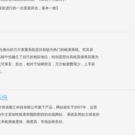
校前进行的一次摸底评估，基本一致】
平台推出的万方查重系统是目前较为热门的检测系统。究其原
高校中也确立了自己的相应地位，特别是部分高校直接将其视为
无可厚非。其次，相对于知网而言，万方检测费用少，上手容
统。
系统
是北京智齿数汇科技有限公司旗下产品，网站诞生于2007年，运营
中文原创性检查和预防剽窃的在线网站。 系统采用自主研发的
技术检测速度快、精度高，市场反映良好。