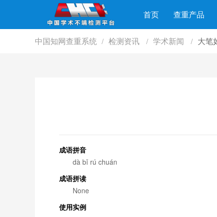
首页
查重产品
中国知网查重系统
检测资讯
学术新闻
大笔
/
/
/
成语拼音
dà bǐ rú chuán
成语拼读
None
使用实例