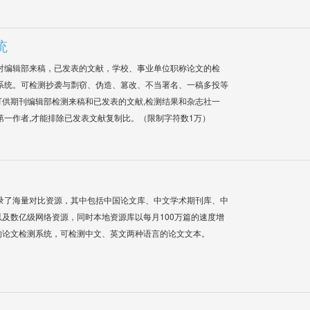
统
对编辑部来稿，已发表的文献，学校、事业单位职称论文的检
系统。可检测抄袭与剽窃、伪造、篡改、不当署名、一稿多投等
供期刊编辑部检测来稿和已发表的文献,检测结果和杂志社一
第一作者,才能排除已发表文献复制比。（限制字符数1万）
录了海量对比资源，其中包括中国论文库、中文学术期刊库、中
及数亿级网络资源，同时本地资源库以每月100万篇的速度增
的论文检测系统，可检测中文、英文两种语言的论文文本。