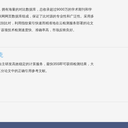
系统，拥有海量的对比数据库，总收录超过9000万的学术期刊和学
联网网页数据库组成，保证了比对源的专业性和广泛性。采用多
识别比对，利用指纹索引快速而精准地在云检测服务部署的论文
，该项技术检测速度快、准确率高，市场反映良好。
统
自主研发高效稳定的计算服务，最快35S即可获得检测结果，大
区分论文中的正确引用参考文献。