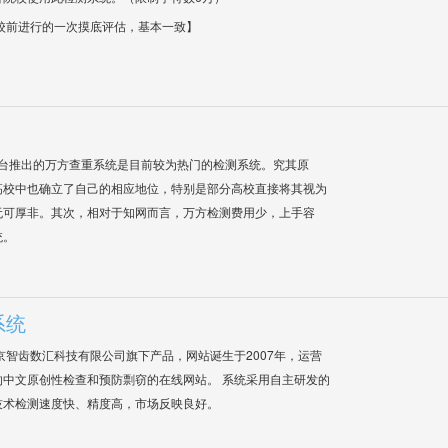
校前进行的一次摸底评估，基本一致】
平台推出的万方查重系统是目前较为热门的检测系统。究其原
高校中也确立了自己的相应地位，特别是部分高校直接将其视为
无可厚非。其次，相对于知网而言，万方检测费用少，上手容
统。
系统
是北京智齿数汇科技有限公司旗下产品，网站诞生于2007年，运营
中文原创性检查和预防剽窃的在线网站。 系统采用自主研发的
技术检测速度快、精度高，市场反映良好。