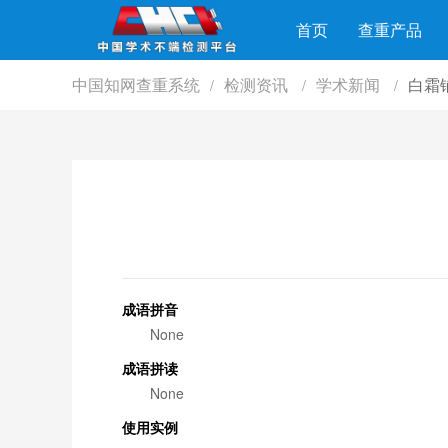
首页
查重产品
中国知网查重系统
检测资讯
学术新闻
白霜
/
/
/
成语拼音
None
成语拼读
None
使用实例