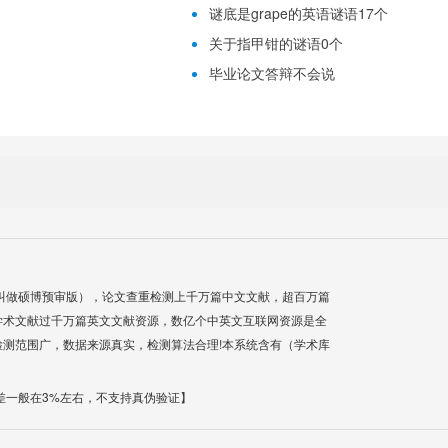
谜底是grape的英语谜语17个
关于指甲钳的谜语0个
毕业论文答辩不会说
叫做硕博预审版），论文查重检测上千万篇中文文献，超百万篇
学术文献过千万篇英文文献资源，数亿个中英文互联网资源是全
测范围广，数据来源真实，检测算法合理!本系统含有（学术库
差一般在3%左右，不支持真伪验证】