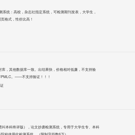
检测系统：高校，杂志社指定系统，可检测期刊发表，大学生，
网页格式，性价比高！
对库，其他数据库一致。出结果快，价格相对低廉，不支持验
PMLC。——不支持验证！！！
验证
惯叫本科终评版），论文抄袭检测系统，专用于大学生专、本科
科院校使用此检测系统。（限制字符数6万）