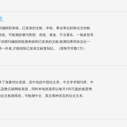
统
对编辑部来稿，已发表的文献，学校、事业单位职称论文的检
系统。可检测抄袭与剽窃、伪造、篡改、不当署名、一稿多投等
供期刊编辑部检测来稿和已发表的文献,检测结果和杂志社一
第一作者,才能排除已发表文献复制比。（限制字符数1万）
录了海量对比资源，其中包括中国论文库、中文学术期刊库、中
及数亿级网络资源，同时本地资源库以每月100万篇的速度增
的论文检测系统，可检测中文、英文两种语言的论文文本。